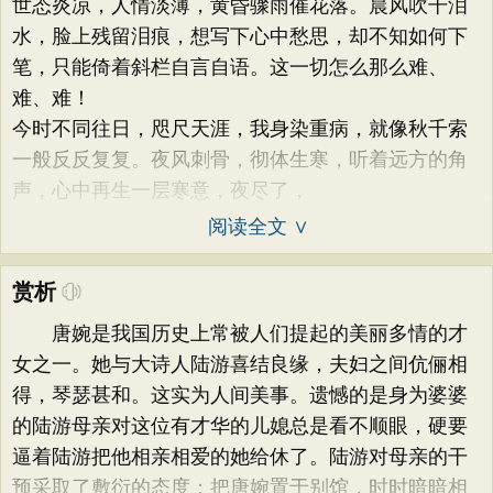
世态炎凉，人情淡薄，黄昏骤雨催花落。晨风吹干泪
水，脸上残留泪痕，想写下心中愁思，却不知如何下
笔，只能倚着斜栏自言自语。这一切怎么那么难、
难、难！
今时不同往日，咫尺天涯，我身染重病，就像秋千索
一般反反复复。夜风刺骨，彻体生寒，听着远方的角
声，心中再生一层寒意，夜尽了，
阅读全文 ∨
赏析
唐婉是我国历史上常被人们提起的美丽多情的才
女之一。她与大诗人陆游喜结良缘，夫妇之间伉俪相
得，琴瑟甚和。这实为人间美事。遗憾的是身为婆婆
的陆游母亲对这位有才华的儿媳总是看不顺眼，硬要
逼着陆游把他相亲相爱的她给休了。陆游对母亲的干
预采取了敷衍的态度；把唐婉置于别馆，时时暗暗相