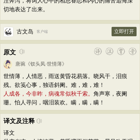
注奔泻，将词人心中的相思眷恋和内心的痛苦追悔深
切地表达了出来。
古文岛
立即打开
客户端
原文
唐琬
《
钗头凤·世情薄
》
世情薄，人情恶，雨送黄昏花易落。晓风干，泪痕
残。欲笺心事，独语斜阑。难，难，难！
人成各，今非昨，病魂常似秋千索。
角声寒，夜阑
珊。怕人寻问，咽泪装欢。瞒，瞒，瞒！
译文及注释
译文