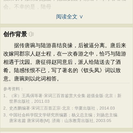
会。不幸的是，陆母
阅读全文 ∨
创作背景
据传唐琬与陆游喜结良缘，后被逼分离。唐后来
改嫁同郡宗人赵士程，在一次春游之中，恰巧与陆游
相遇于沈园。唐征得赵同意后，派人给陆送去了酒
肴。陆感怅恨不已，写了著名的《钗头凤》词以致
意。唐琬则以此词相答。
参考资料：
1、
（宋）王禹偁等著·宋词三百首鉴赏大全集 超值金版·北京：新
世界出版社，2011.03
2、
史杰鹏编著·宋词三百首正宗·北京：华夏出版社，2014.03
3、
中国社会科学院文学研究所编纂；杨义总主编；刘扬忠主编.
唐宋名篇 唐宋词卷[M]. 济南：山东教育出版社, 2003.05