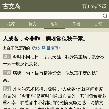
古文岛
客户端下载
推荐
诗文
名句
作者
古籍
人成各，今非昨，病魂常似秋千索。
出自宋代唐琬的《
钗头凤·世情薄
》
今时不同往日，咫尺天涯，我身染重病，就像秋
译文
千索一般反反复复。
病魂一句：描写精神忧惚，似飘荡不定的秋千
注释
索。
此句的艺术概括力极强，“人成各”是就空间角度
赏析
而言的，“今非昨”是就时间角度而言的，其间包含着多
重不幸，在愁怨中带着极强的激愤沉痛之感，词情贯