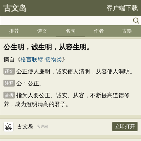
古文岛
客户端下载
推荐
诗文
名句
作者
古籍
公生明，诚生明，从容生明。
摘自《
格言联璧·接物类
》
公正使人廉明，诚实使人清明，从容使人洞明。
译文
公：公正。
注释
指为人要公正、诚实、从容，不断提高道德修
赏析
养，成为澄明清高的君子。
古文岛
立即打开
客户端