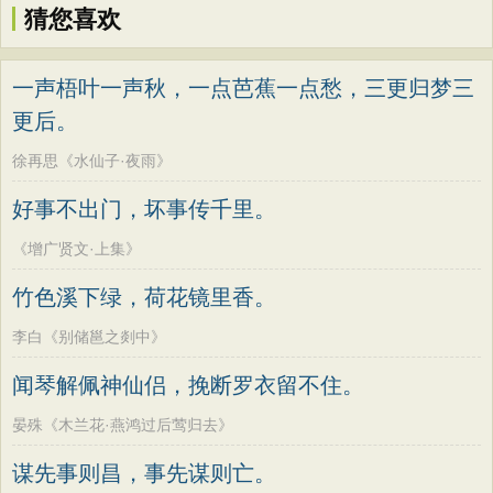
猜您喜欢
一声梧叶一声秋，一点芭蕉一点愁，三更归梦三
更后。
徐再思《水仙子·夜雨》
好事不出门，坏事传千里。
《增广贤文·上集》
竹色溪下绿，荷花镜里香。
李白《别储邕之剡中》
闻琴解佩神仙侣，挽断罗衣留不住。
晏殊《木兰花·燕鸿过后莺归去》
谋先事则昌，事先谋则亡。