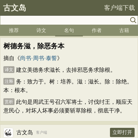
古文岛
客户端下载
推荐
诗文
名句
作者
古籍
树德务滋，除恶务本
摘自《
尚书·周书·泰誓
》
建立美德务求滋长，去掉邪恶务求除根。
译文
务：致力于。树：培养。滋：滋长。除：除绝。
注释
本：根本。
此句是周武王号召六军将士，讨伐纣王，顺应天
赏析
意民心，对坏人坏事必须要斩草除根，彻底干净。
古文岛
立即打开
客户端