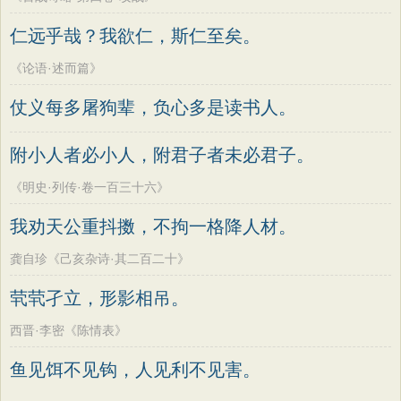
仁远乎哉？我欲仁，斯仁至矣。
《论语·述而篇》
仗义每多屠狗辈，负心多是读书人。
附小人者必小人，附君子者未必君子。
《明史·列传·卷一百三十六》
我劝天公重抖擞，不拘一格降人材。
龚自珍《己亥杂诗·其二百二十》
茕茕孑立，形影相吊。
西晋·李密《陈情表》
鱼见饵不见钩，人见利不见害。