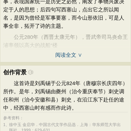
事，表现国家统一是历史之必然，阐发了事物兴废决
定于人的思想；后四句写西塞山，点出它之所以闻
名，是因为曾经是军事要塞，而今山形依旧，可是人
事全非，拓开了诗的主题。
公元280年（西晋太康元年），晋武帝司马炎命王
濬率领以高大的战船“楼
阅读全文 ∨
创作背景
这首诗是刘禹锡于公元824年（唐穆宗长庆四年）
所作。是年，刘禹锡由夔州（治今重庆奉节）刺史调
任和州（治今安徽和县）刺史，在沿江东下赴任的途
中，经西塞山时有感而作此诗。
参考资料：
1、
徐中玉 金启华．中国古代文学作品选．上海：华东师范大学出
版社，1999：629-631