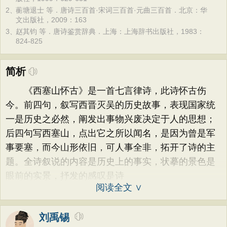
2、
蘅塘退士 等．唐诗三百首·宋词三百首·元曲三百首．北京：华
文出版社，2009：163
3、
赵其钧 等．唐诗鉴赏辞典．上海：上海辞书出版社，1983：
824-825
简析
《西塞山怀古》是一首七言律诗，此诗怀古伤
今。前四句，叙写西晋灭吴的历史故事，表现国家统
一是历史之必然，阐发出事物兴废决定于人的思想；
后四句写西塞山，点出它之所以闻名，是因为曾是军
事要塞，而今山形依旧，可人事全非，拓开了诗的主
题。全诗叙说的内容是历史上的事实，状摹的景色是
眼前的实景，抒发的感叹是诗
阅读全文 ∨
刘禹锡