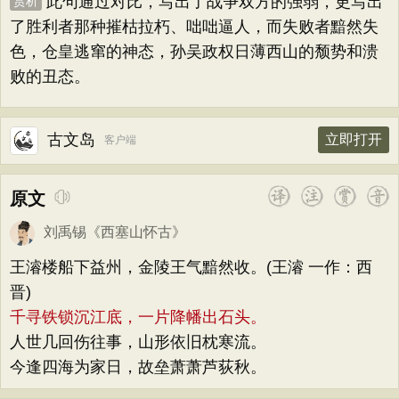
此句通过对比，写出了战争双方的强弱，更写出
赏析
了胜利者那种摧枯拉朽、咄咄逼人，而失败者黯然失
色，仓皇逃窜的神态，孙吴政权日薄西山的颓势和溃
败的丑态。
古文岛
立即打开
客户端
原文
刘禹锡
《
西塞山怀古
》
王濬楼船下益州，金陵王气黯然收。(王濬 一作：西
晋)
千寻铁锁沉江底，一片降幡出石头。
人世几回伤往事，山形依旧枕寒流。
今逢四海为家日，故垒萧萧芦荻秋。