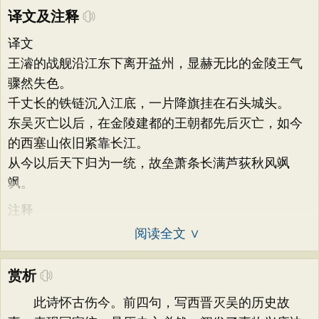
译文及注释
译文
王濬的战舰沿江东下离开益州，显赫无比的金陵王气
骤然失色。
千丈长的铁链沉入江底，一片降旗挂在石头城头。
东吴灭亡以后，在金陵建都的王朝都先后灭亡，如今
的西塞山依旧紧靠长江。
从今以后天下归为一统，故垒萧条长满芦荻秋风飒
飒。
注释
阅读全文 ∨
赏析
此诗怀古伤今。前四句，写西晋灭吴的历史故