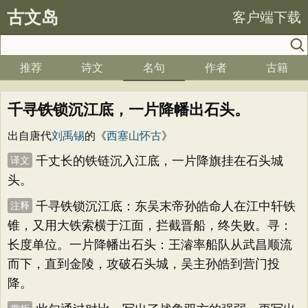
古文岛
客户端下载
推荐
诗文
名句
作者
古籍
千寻铁锁沉江底，一片降幡出石头。
出自唐代
刘禹锡
的《
西塞山怀古
》
千丈长的铁链沉入江底，一片降旗挂在石头城
译文
头。
千寻铁锁沉江底：东吴末帝孙皓命人在江中轩铁
注释
锥，又用大铁索横于江面，拦截晋船，终失败。寻：
长度单位。一片降幡出石头：王濬率船队从武昌顺流
而下，直到金陵，攻破石头城，吴主孙皓到营门投
降。