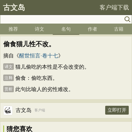
古文岛
客户端下载
推荐
诗文
名句
作者
古籍
偷食猫儿性不改。
摘自《
醒世恒言·卷十七
》
猫儿偷吃的本性是不会改变的。
译文
偷食：偷吃东西。
注释
此句比喻人的劣性难改。
赏析
古文岛
立即打开
客户端
猜您喜欢