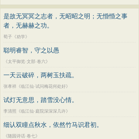
是故无冥冥之志者，无昭昭之明；无惛惛之事
者，无赫赫之功。
荀子《劝学》
聪明睿智，守之以愚
《太平御览·文部·卷六》
一天云破碎，两树玉扶疏。
张孝祥《临江仙·试问梅花何处好》
试灯无意思，踏雪没心情。
李清照《临江仙·庭院深深深几许》
细认双瞳点秋水，依然竹马识君初。
《随园诗话·卷七》