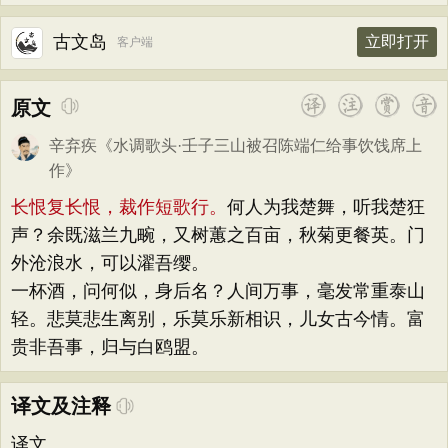
古文岛
立即打开
客户端
原文
辛弃疾
《
水调歌头·壬子三山被召陈端仁给事饮饯席上
作
》
长恨复长恨，裁作短歌行。
何人为我楚舞，听我楚狂
声？余既滋兰九畹，又树蕙之百亩，秋菊更餐英。门
外沧浪水，可以濯吾缨。
一杯酒，问何似，身后名？人间万事，毫发常重泰山
轻。悲莫悲生离别，乐莫乐新相识，儿女古今情。富
贵非吾事，归与白鸥盟。
译文及注释
译文