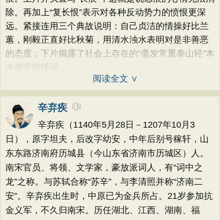
除。再加上“复长恨”表示对各种反动势力的愤恨更深
远。紧接连用三个典故说明：自己贞洁的情操好比兰
蕙，刚毅正直好比秋菊，用清水浊水表明对是非善恶
的态度；下片揭露了社会上存在的“毫发常重泰山轻”本
末倒置的怪现
阅读全文 ∨
辛弃疾
辛弃疾（1140年5月28日－1207年10月3
日），原字坦夫，后改字幼安，中年后别号稼轩，山
东东路济南府历城县（今山东省济南市历城区）人。
南宋官员、将领、文学家，豪放派词人，有“词中之
龙”之称。与苏轼合称“苏辛”，与李清照并称“济南二
安”。辛弃疾出生时，中原已为金兵所占。21岁参加抗
金义军，不久归南宋。历任湖北、江西、湖南、福