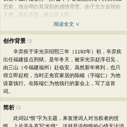
思索，就会明白其深刻的感情背景。由于北方金朝的
入侵，战乱不息，被占区人民
阅读全文 ∨
创作背景
辛弃疾于宋光宗绍熙三年（1192年）初，辛弃疾
出任福建提点刑狱。是年冬天，被宋光宗赵淳召见，
由三山（今福建福州）赴临安。虽然新年将到，也只
得立即起程，当时正免官家居的陈岘（字端仁）为他
设宴饯行。在陈端仁为他饯行的宴会上，写了这首
词。
简析
此词以“恨”字为主题，来发泄词人对当权者的愤
恨。上片开头直写“长恨”，这就是说怨恨的心情无法消