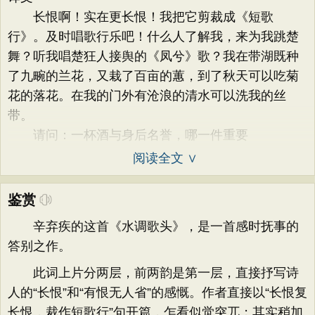
长恨啊！实在更长恨！我把它剪裁成《短歌
行》。及时唱歌行乐吧！什么人了解我，来为我跳楚
舞？听我唱楚狂人接舆的《凤兮》歌？我在带湖既种
了九畹的兰花，又栽了百亩的蕙，到了秋天可以吃菊
花的落花。在我的门外有沧浪的清水可以洗我的丝
带。
请问：一杯酒与身后名誉，哪一件重要
阅读全文 ∨
鉴赏
辛弃疾的这首《水调歌头》，是一首感时抚事的
答别之作。
此词上片分两层，前两韵是第一层，直接抒写诗
人的“长恨”和“有恨无人省”的感慨。作者直接以“长恨复
长恨，裁作短歌行”句开篇，乍看似觉突兀；其实稍加