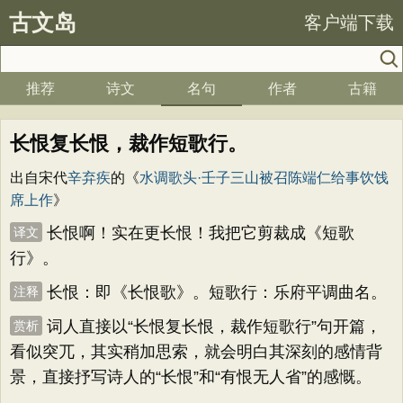
古文岛
客户端下载
推荐
诗文
名句
作者
古籍
长恨复长恨，裁作短歌行。
出自宋代
辛弃疾
的《
水调歌头·壬子三山被召陈端仁给事饮饯
席上作
》
长恨啊！实在更长恨！我把它剪裁成《短歌
译文
行》。
长恨：即《长恨歌》。短歌行：乐府平调曲名。
注释
词人直接以“长恨复长恨，裁作短歌行”句开篇，
赏析
看似突兀，其实稍加思索，就会明白其深刻的感情背
景，直接抒写诗人的“长恨”和“有恨无人省”的感慨。