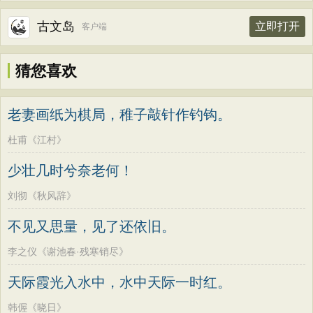
古文岛
立即打开
客户端
猜您喜欢
老妻画纸为棋局，稚子敲针作钓钩。
杜甫《江村》
少壮几时兮奈老何！
刘彻《秋风辞》
不见又思量，见了还依旧。
李之仪《谢池春·残寒销尽》
天际霞光入水中，水中天际一时红。
韩偓《晓日》