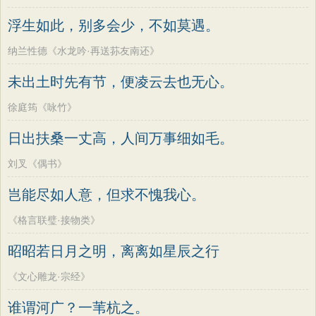
浮生如此，别多会少，不如莫遇。
纳兰性德《水龙吟·再送荪友南还》
未出土时先有节，便凌云去也无心。
徐庭筠《咏竹》
日出扶桑一丈高，人间万事细如毛。
刘叉《偶书》
岂能尽如人意，但求不愧我心。
《格言联璧·接物类》
昭昭若日月之明，离离如星辰之行
《文心雕龙·宗经》
谁谓河广？一苇杭之。