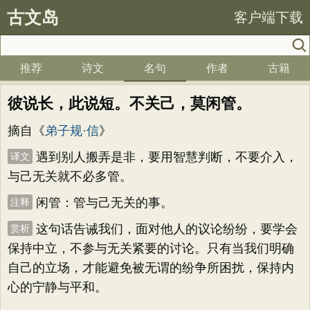
古文岛
客户端下载
推荐
诗文
名句
作者
古籍
彼说长，此说短。不关己，莫闲管。
摘自《
弟子规·信
》
遇到别人搬弄是非，要用智慧判断，不要介入，
译文
与己无关就不必多管。
闲管：管与己无关的事。
注释
这句话告诫我们，面对他人的议论纷纷，要学会
赏析
保持中立，不参与无关紧要的讨论。只有当我们明确
自己的立场，才能避免被无谓的纷争所困扰，保持内
心的宁静与平和。