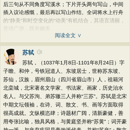
后三句从不同角度写溪水；下片开头两句写山，中间
插入议论感慨，最后再以写山作结。全词将水上行舟
的“静美”和时空变化的“动美”有机结合，其语言清丽，
意境广渺，既有幽美
阅读全文 ∨
苏轼
苏轼，（1037年1月8日-1101年8月24日）字
子瞻、和仲，号铁冠道人、东坡居士，世称苏东坡、
苏仙，汉族，眉州眉山（四川省眉山市）人，祖籍河
北栾城，北宋著名文学家、书法家、画家，历史治水
名人。与父苏洵、弟苏辙三人并称“三苏”。苏轼是北宋
中期文坛领袖，在诗、词、散文、书、画等方面取得
很高成就。文纵横恣肆；诗题材广阔，清新豪健，善
用夸张比喻，独具风格，与黄庭坚并称“苏黄”；词开豪