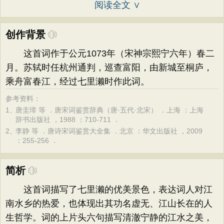
阅读全文 ∨
创作背景
这首词作于公元1073年（宋神宗熙宁六年）春二
月。苏轼时任杭州通判，巡查富阳，由新城至桐庐，
乘舟富春江，经过七里濑时作此词。
参考资料：
1、
唐圭璋 等 ．唐宋词鉴赏辞典（唐·五代·北宋） ．上海 ：上海
辞书出版社 ，1988 ：710-711 ．
2、
李静 等 ．唐诗宋词鉴赏大全集 ．北京 ：华文出版社 ，2009
：255-256 ．
简析
这首词描写了七里濑的优美景色，表达词人对江
南水乡的热爱，也体现出其功名虚无、江山长在的人
生哲学。词的上片头六句描写清澈宁静的江水之美，