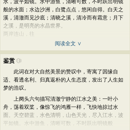
水，波平如镜。水中游鱼，清晰可数，不时跃出明镜
般的水面；水边沙洲，白鹭点点，悠闲自得。白天之
溪，清澈而见沙底；清晓之溪，清冷而有霜意；月下
之溪，是明亮的水晶世界。
两岸连山，往
阅读全文 ∨
鉴赏
此词在对大自然美景的赞叹中，寄寓了因缘自
适、看透名利、归真返朴的人生态度，发出了人生如
梦的浩叹。
上阕头六句描写清澈宁静的江水之美：一叶小
舟，荡着双桨，像惊飞的鸿雁一样，飞快地掠过水
面。天空碧蓝，水色清明，山色天光，尽入江水，波
平如镜。水中游鱼，清晰可数，不时跃出明镜般