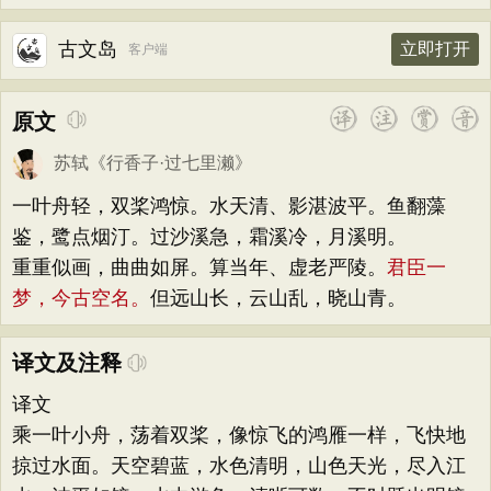
古文岛
立即打开
客户端
原文
苏轼
《
行香子·过七里濑
》
一叶舟轻，双桨鸿惊。水天清、影湛波平。鱼翻藻
鉴，鹭点烟汀。过沙溪急，霜溪冷，月溪明。
重重似画，曲曲如屏。算当年、虚老严陵。
君臣一
梦，今古空名。
但远山长，云山乱，晓山青。
译文及注释
译文
乘一叶小舟，荡着双桨，像惊飞的鸿雁一样，飞快地
掠过水面。天空碧蓝，水色清明，山色天光，尽入江