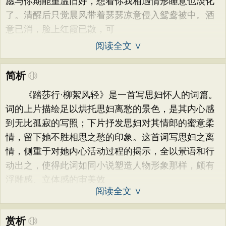
愿与你期能重温旧好，想着你我相遇情形睡意也淡化
了。清醒后只觉晨风带着瑟瑟凉意侵入鸳鸯被中。酒
意已消，脸上红霞已散，可
阅读全文 ∨
简析
《踏莎行·柳絮风轻》是一首写思妇怀人的词篇。
词的上片描绘足以烘托思妇离愁的景色，是其内心感
到无比孤寂的写照；下片抒发思妇对其情郎的蜜意柔
情，留下她不胜相思之愁的印象。这首词写思妇之离
情，侧重于对她内心活动过程的揭示，全以景语和行
动出之，使得此词如同小说塑造人物形象那样，颇有
浮雕感、立体感的审美效
阅读全文 ∨
赏析