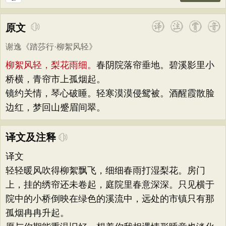
原文
谢逸
《
踏莎行·柳絮风轻
》
柳絮风轻，梨花雨细。
春阴院落帘垂地。碧溪影里小
桥横，青帘市上孤烟起。
镜约关情，琴心破睡。轻寒漠漠侵鸳被。酒醒霞散脸
边红，梦回山蹙眉间翠。
译文及注释
译文
轻轻暖风吹得柳絮飘飞，细细春雨打湿梨花。房门
上，挂的绣帘还未卷起，庭院里春意深深。只见横于
院中的小桥倒映在绿色的溪流中，远处的市镇只有那
孤烟冉冉升起。