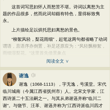
这首词写思妇怀人而愁苦不堪。诗词以离愁为主
题的作品很多，然而此词却颇有特色，显得标致隽
永。
上片描绘足以烘托思妇离愁的景色。
“柳絮风轻，梨花雨细”，起笔这两句都省略了动词
谓语，且语序亦倒置，补足还原应为：“风轻飘柳絮，
雨细湿梨花。”这里首先借景象点
阅读全文 ∨
谢逸
谢逸（1068-1113），字无逸，号溪堂。宋代
临川城南（今属江西省抚州市）人。北宋文学家，江
西诗派二十五法嗣之一。与其从弟谢薖并称“临川二
谢”。与饶节、汪革、谢薖并称为“江西诗派临川四才