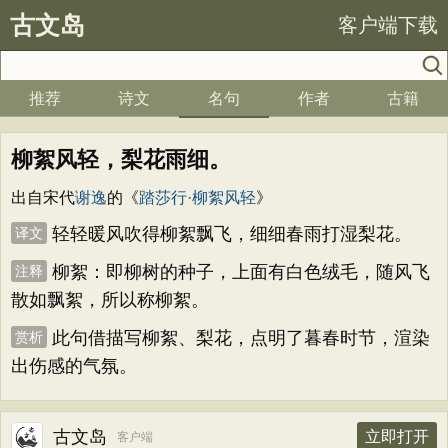
古文岛
客户端下载
推荐
诗文
名句
作者
古籍
柳絮风轻，梨花雨细。
出自宋代
谢逸
的《
踏莎行·柳絮风轻
》
轻轻暖风吹得柳絮飘飞，细细春雨打湿梨花。
译文
柳絮：即柳树的种子，上面有白色绒毛，随风飞
注释
散如飘絮，所以称柳絮。
此句借描写柳絮、梨花，点明了暮春时节，渲染
赏析
出伤感的气氛。
古文岛
立即打开
客户端