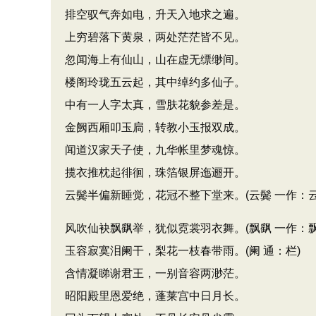
排空驭气奔如电，升天入地求之遍。
上穷碧落下黄泉，两处茫茫皆不见。
忽闻海上有仙山，山在虚无缥缈间。
楼阁玲珑五云起，其中绰约多仙子。
中有一人字太真，雪肤花貌参差是。
金阙西厢叩玉扃，转教小玉报双成。
闻道汉家天子使，九华帐里梦魂惊。
揽衣推枕起徘徊，珠箔银屏迤逦开。
云鬓半偏新睡觉，花冠不整下堂来。(云鬓 一作：云
风吹仙袂飘飖举，犹似霓裳羽衣舞。(飘飖 一作：飘
玉容寂寞泪阑干，梨花一枝春带雨。(阑 通：栏)
含情凝睇谢君王，一别音容两渺茫。
昭阳殿里恩爱绝，蓬莱宫中日月长。