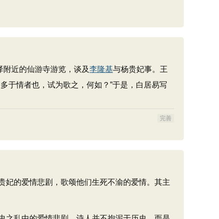
驿附近的仙游寺游览，谈及
李隆基
与杨贵妃事。王
，多于情者也，试为歌之，何如？”于是，白居易写
完善
贵妃的爱情悲剧，歌颂他们生死不渝的爱情。其主
史之乱中的爱情悲剧。诗人并不拘泥于历史，而是