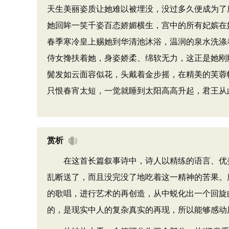
天生美丽姿质让她难以被埋没，没过多久便成为了
她回眸一笑千姿百态娇媚横生，宫中的所有妃嫔在
春季寒冷皇上赐她到华清池沐浴，温润的泉水洗涤
侍女搀扶着她，身姿娇柔、绵软无力，这正是她刚
鬓发如云面容似花，头戴着金步摇，在精美的芙蓉
只恨春宵太短，一觉就睡到太阳高高升起，君王从
赏析
在这首长篇叙事诗中，诗人以精练的语言、优美
乱断送了，而且没完没了地吃着这一精神的苦果。
的歌唱，进行艺术的再创造，从中蜕化出一个回旋
的，是现实中人的复杂真实的再现，所以能够感动