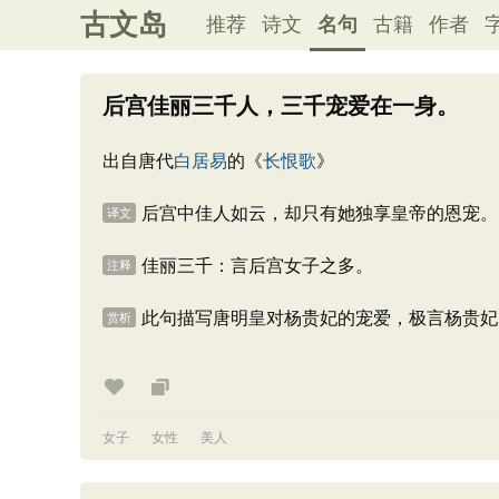
古文岛
推荐
诗文
名句
古籍
作者
后宫佳丽三千人，三千宠爱在一身。
出自唐代
白居易
的《
长恨歌
》
后宫中佳人如云，却只有她独享皇帝的恩宠。
译文
佳丽三千：言后宫女子之多。
注释
此句描写唐明皇对杨贵妃的宠爱，极言杨贵妃
赏析
女子
女性
美人