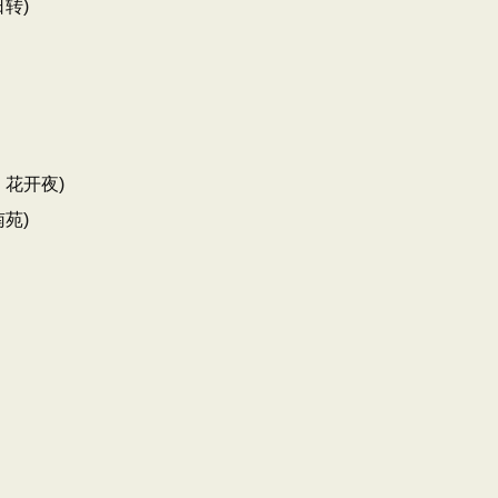
转)
花开夜)
苑)