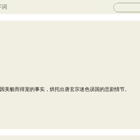
字词
因美貌而得宠的事实，烘托出唐玄宗迷色误国的悲剧情节。