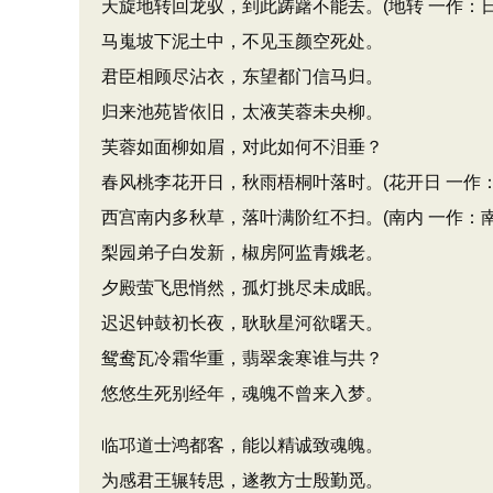
天旋地转回龙驭，到此踌躇不能去。(地转 一作：日
马嵬坡下泥土中，不见玉颜空死处。
君臣相顾尽沾衣，东望都门信马归。
归来池苑皆依旧，太液芙蓉未央柳。
芙蓉如面柳如眉，对此如何不泪垂？
春风桃李花开日，秋雨梧桐叶落时。(花开日 一作：
西宫南内多秋草，落叶满阶红不扫。(南内 一作：南
梨园弟子白发新，椒房阿监青娥老。
夕殿萤飞思悄然，孤灯挑尽未成眠。
迟迟钟鼓初长夜，耿耿星河欲曙天。
鸳鸯瓦冷霜华重，翡翠衾寒谁与共？
悠悠生死别经年，魂魄不曾来入梦。
临邛道士鸿都客，能以精诚致魂魄。
为感君王辗转思，遂教方士殷勤觅。