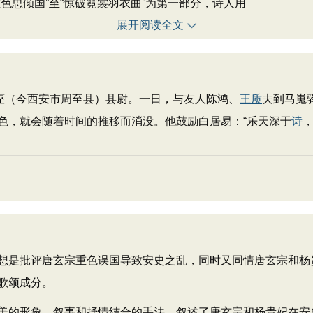
思倾国”至“惊破霓裳羽衣曲”为第一部分，诗人用
展开阅读全文
厔（今西安市周至县）县尉。一日，与友人陈鸿、
王质
夫到马嵬
色，就会随着时间的推移而消没。他鼓励白居易：“乐天深于
诗
想是批评唐玄宗重色误国导致安史之乱，同时又同情唐玄宗和杨
歌颂成分。
的形象、叙事和抒情结合的手法，叙述了唐玄宗和杨贵妃在安