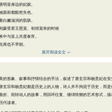
唐明皇身边的妃嫔。
她面前都黯然失色。
着白嫩滋润的肌肤。
刚蒙受君王恩宠、初得宠幸的时候
帐中与皇上共度春宵。
此再也不早朝。
展开阅读全文
的形象、叙事和抒情结合的手法，叙述了唐玄宗和杨贵妃在安
唐玄宗和杨贵妃都是历史上的人物，诗人并不拘泥于历史，而是
曲折、宛转动人的故事，用回环往复、缠绵悱恻的艺术形式，描
历代读者。