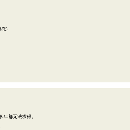
教)
多年都无法求得。
。