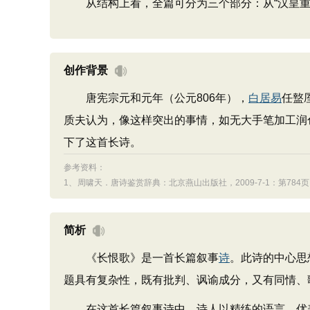
从结构上看，全篇可分为三个部分：从“汉皇重色
创作背景
唐宪宗元和元年（公元806年），
白居易
任盩
质夫认为，像这样突出的事情，如无大手笔加工润
下了这首长诗。
参考资料：
1、
周啸天．唐诗鉴赏辞典：北京燕山出版社，2009-7-1：第784页
简析
《长恨歌》是一首长篇叙事
诗
。此诗的中心思
题具有复杂性，既有批判、讽谕成分，又有同情、
在这首长篇叙事诗中，诗人以精练的语言、优美