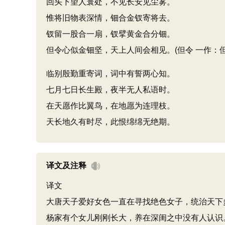
回头下望人寰处，不见长安见尘雾。
惟将旧物表深情，钿合金钗寄将去。
钗留一股合一扇，钗擘黄金合分钿。
但令心似金钿坚，天上人间会相见。(但令 一作：但
临别殷勤重寄词，词中有誓两心知。
七月七日长生殿，夜半无人私语时。
在天愿作比翼鸟，在地愿为连理枝。
天长地久有时尽，此恨绵绵无绝期。
译文及注释
译文
大唐天子爱好女色一直在寻找绝色女子，统治天下
杨家有个女儿刚刚长大，养在深闺之中没有人认识