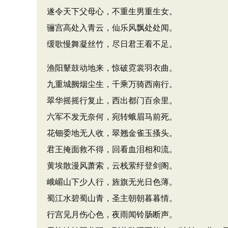
遂令天下父母心，不重生男重生女。
骊宫高处入青云，仙乐风飘处处闻。
缓歌慢舞凝丝竹，尽日君王看不足。
渔阳鼙鼓动地来，惊破霓裳羽衣曲。
九重城阙烟尘生，千乘万骑西南行。
翠华摇摇行复止，西出都门百余里。
六军不发无奈何，宛转蛾眉马前死。
花钿委地无人收，翠翘金雀玉搔头。
君王掩面救不得，回看血泪相和流。
黄埃散漫风萧索，云栈萦纡登剑阁。
峨嵋山下少人行，旌旗无光日色薄。
蜀江水碧蜀山青，圣主朝朝暮暮情。
行宫见月伤心色，夜雨闻铃肠断声。