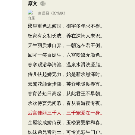
原文
白居易
《
长恨歌
》
汉皇重色思倾国，御宇多年求不得。
杨家有女初长成，养在深闺人未识。
天生丽质难自弃，一朝选在君王侧。
回眸一笑百媚生，六宫粉黛无颜色。
春寒赐浴华清池，温泉水滑洗凝脂。
侍儿扶起娇无力，始是新承恩泽时。
云鬓花颜金步摇，芙蓉帐暖度春宵。
春宵苦短日高起，从此君王不早朝。
承欢侍宴无闲暇，春从春游夜专夜。
后宫佳丽三千人，三千宠爱在一身。
金屋妆成娇侍夜，玉楼宴罢醉和春。
姊妹弟兄皆列土，可怜光彩生门户。