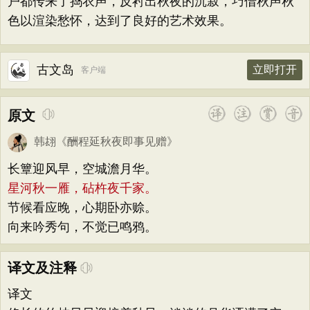
户都传来了捣衣声，反衬出秋夜的沉寂，巧借秋声秋
色以渲染愁怀，达到了良好的艺术效果。
古文岛
立即打开
客户端
原文
韩翃
《
酬程延秋夜即事见赠
》
长簟迎风早，空城澹月华。
星河秋一雁，砧杵夜千家。
节候看应晚，心期卧亦赊。
向来吟秀句，不觉已鸣鸦。
译文及注释
译文