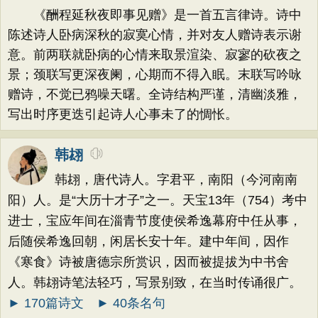
《酬程延秋夜即事见赠》是一首五言律诗。诗中
陈述诗人卧病深秋的寂寞心情，并对友人赠诗表示谢
意。前两联就卧病的心情来取景渲染、寂寥的砍夜之
景；颈联写更深夜阑，心期而不得入眠。末联写吟咏
赠诗，不觉已鸦噪天曙。全诗结构严谨，清幽淡雅，
写出时序更迭引起诗人心事未了的惆怅。
韩翃
韩翃，唐代诗人。字君平，南阳（今河南南
阳）人。是“大历十才子”之一。天宝13年（754）考中
进士，宝应年间在淄青节度使侯希逸幕府中任从事，
后随侯希逸回朝，闲居长安十年。建中年间，因作
《寒食》诗被唐德宗所赏识，因而被提拔为中书舍
人。韩翃诗笔法轻巧，写景别致，在当时传诵很广。
► 170篇诗文
► 40条名句