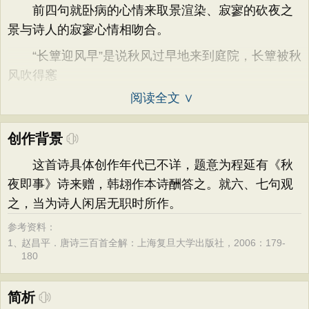
前四句就卧病的心情来取景渲染、寂寥的砍夜之
景与诗人的寂寥心情相吻合。
“长簟迎风早”是说秋风过早地来到庭院，长簟被秋
风吹得窸
阅读全文 ∨
创作背景
这首诗具体创作年代已不详，题意为程延有《秋
夜即事》诗来赠，韩翃作本诗酬答之。就六、七句观
之，当为诗人闲居无职时所作。
参考资料：
1、
赵昌平．唐诗三百首全解：上海复旦大学出版社，2006：179-
180
简析