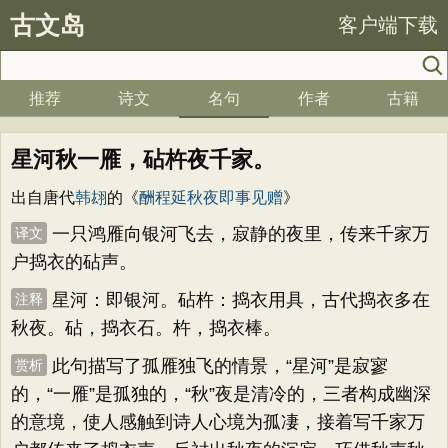
古文岛
客户端下载
推荐
诗文
名句
作者
古籍
星河秋一雁，砧杵夜千家。
出自唐代
韩翃
的《
酬程延秋夜即事见赠
》
一只鸿雁向银河飞去，寂静的夜里，传来千家万
译文
户捣衣的砧声。
星河：即银河。砧杵：捣衣用具，古代捣衣多在
注释
秋夜。砧，捣衣石。杵，捣衣棒。
此句描写了孤雁独飞的情景，“星河”是寂寥
赏析
的，“一雁”是孤独的，“秋”夜是清冷的，三者构成幽深
的意境，使人感触到诗人心境为孤凄，接着写千家万