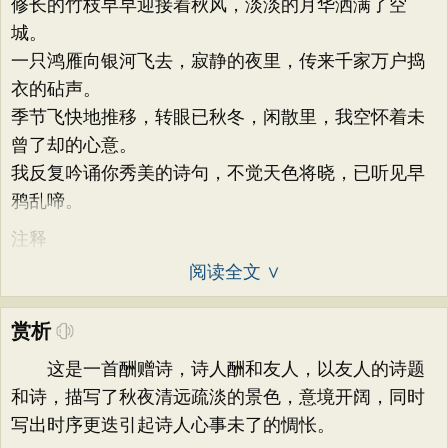
修长的竹枝早早迎接着秋风，淡淡的月华洒满了空
城。
一只鸿雁向银河飞去，寂静的夜里，传来千家万户捣
衣的砧声。
季节飞快地推移，转眼已秋冬，闲散里，我空怀着未
曾了却的心意。
我反复吟诵你秀美的诗句，不觉天色将晓，已听见早
鸦乱啼。
注释
阅读全文 ∨
赏析
这是一首酬赠诗，诗人酬和友人，以友人的诗题
和诗，描写了秋夜清远疏淡的景色，意境开阔，同时
写出时序更迭引起诗人心事未了的惆怅。