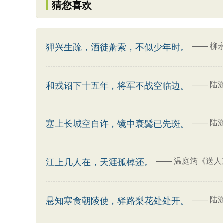
猜您喜欢
——
柳
狎兴生疏，酒徒萧索，不似少年时。
——
陆
和戎诏下十五年，将军不战空临边。
——
陆
塞上长城空自许，镜中衰鬓已先斑。
——
温庭筠《送人
江上几人在，天涯孤棹还。
——
陆
悬知寒食朝陵使，驿路梨花处处开。