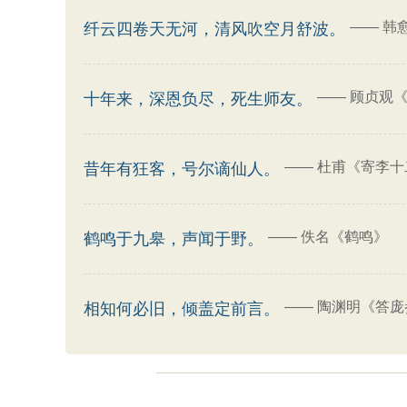
——
韩
纤云四卷天无河，清风吹空月舒波。
——
顾贞观《
十年来，深恩负尽，死生师友。
——
杜甫《寄李十
昔年有狂客，号尔谪仙人。
——
佚名《鹤鸣》
鹤鸣于九皋，声闻于野。
——
陶渊明《答庞
相知何必旧，倾盖定前言。