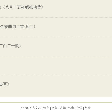
愈《八月十五夜赠张功曹》
金缕曲词二首·其二》
二白二十韵》
参军》
© 2026
古文岛
|
诗文
|
名句
|
古籍
|
作者
|
字词
|
纠错