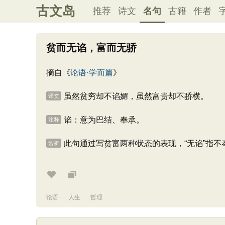
古文岛
推荐
诗文
名句
古籍
作者
贫而无谄，富而无骄
摘自《
论语·学而篇
》
虽然贫穷却不谄媚，虽然富贵却不骄横。
译文
谄：意为巴结、奉承。
注释
此句通过写贫富两种状态的表现，“无谄”指
赏析
论语
人生
哲理