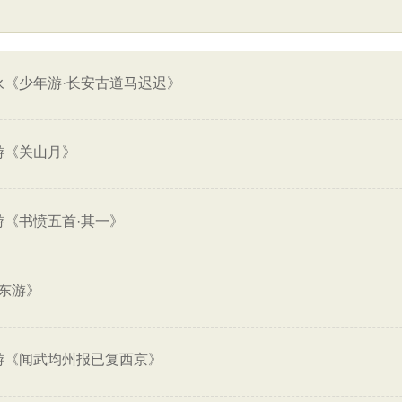
永《少年游·长安古道马迟迟》
游《关山月》
游《书愤五首·其一》
东游》
游《闻武均州报已复西京》