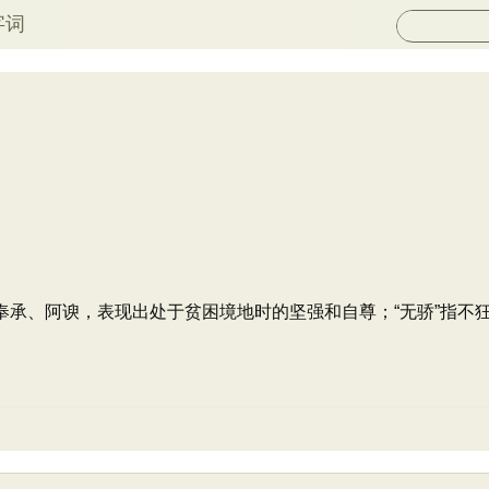
字词
不奉承、阿谀，表现出处于贫困境地时的坚强和自尊；“无骄”指