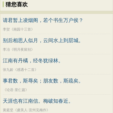
猜您喜欢
请君暂上凌烟阁，若个书生万户侯？
李贺《南园十三首》
别后相思人似月，云间水上到层城。
李冶《明月夜留别》
江南有丹橘，经冬犹绿林。
张九龄《感遇十二首》
事君数，斯辱矣；朋友数，斯疏矣。
《论语·里仁篇》
天涯也有江南信。梅破知春近。
黄庭坚《虞美人·宜州见梅作》