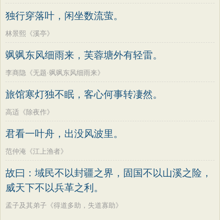
独行穿落叶，闲坐数流萤。
林景熙《溪亭》
飒飒东风细雨来，芙蓉塘外有轻雷。
李商隐《无题·飒飒东风细雨来》
旅馆寒灯独不眠，客心何事转凄然。
高适《除夜作》
君看一叶舟，出没风波里。
范仲淹《江上渔者》
故曰：域民不以封疆之界，固国不以山溪之险，
威天下不以兵革之利。
孟子及其弟子《得道多助，失道寡助》