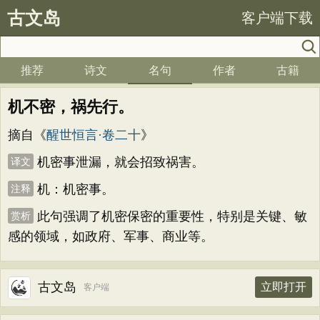
古文岛
客户端下载
推荐
诗文
名句
作者
古籍
机不密，祸先行。
摘自《
醒世恒言·卷二十
》
机密事泄漏，就会招致祸害。
译文
机：机密事。
注释
此句强调了机密保密的重要性，特别是关键、敏
赏析
感的领域，如政府、军事、商业等。
古文岛
立即打开
客户端