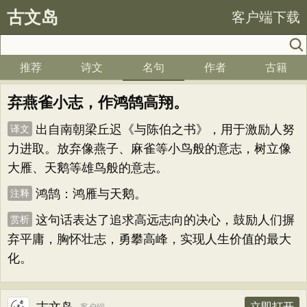
古文岛
客户端下载
推荐
诗文
名句
作者
古籍
弃燕雀小志，作鸿鹄高翔。
出自南朝梁丘迟《与陈伯之书》，用于激励人努
译文
力进取。放弃像燕子、麻雀等小鸟般的意志，树立像
大雁、天鹅等雄鸟般的意志。
鸿鹄：鸿雁与天鹅。
注释
这句话表达了追求高远志向的决心，鼓励人们摒
赏析
弃平庸，胸怀壮志，勇攀高峰，实现人生价值的最大
化。
立即打开