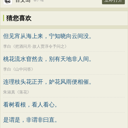
古文岛
客户端
猜您喜欢
但见宵从海上来，宁知晓向云间没。
李白《把酒问月·故人贾淳令予问之》
桃花流水窅然去，别有天地非人间。
李白《山中问答》
连理枝头花正开，妒花风雨便相催。
朱淑真《落花》
看树看根，看人看心。
是谓是，非谓非曰直。