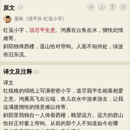
原文
晏殊
《
清平乐·红笺小字
》
红笺小字，
说尽平生意。
鸿雁在云鱼在水，惆怅此情
难寄。
斜阳独倚西楼，遥山恰对帘钩。人面不知何处，绿波
依旧东流。
译文及注释
译文
红线格的绢纸上写满密密小字，道尽我平生相慕相爱
之意。鸿雁高飞在云端，鱼儿在水中游来游去，让我
这满腹惆怅的情意难以传寄。
斜阳里我独自一人倚着西楼，眺望远方。远方的群山
恰好正对窗上帘钩。从前的那个人不知道如今在哪