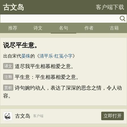
古文岛
客户端下载
推荐
诗文
名句
作者
古籍
说尽平生意。
出自宋代
晏殊
的《
清平乐·红笺小字
》
道尽我平生相慕相爱之意。
译文
平生意：平生相慕相爱之意。
注释
诗句婉约动人，表达了深深的思念之情，令人动
赏析
容。
古文岛
立即打开
客户端