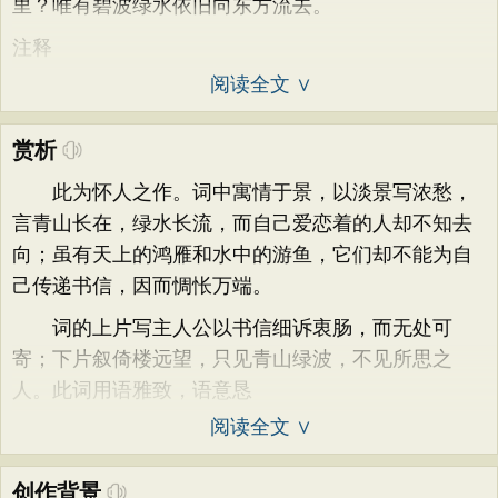
里？唯有碧波绿水依旧向东方流去。
注释
阅读全文 ∨
赏析
此为怀人之作。词中寓情于景，以淡景写浓愁，
言青山长在，绿水长流，而自己爱恋着的人却不知去
向；虽有天上的鸿雁和水中的游鱼，它们却不能为自
己传递书信，因而惆怅万端。
词的上片写主人公以书信细诉衷肠，而无处可
寄；下片叙倚楼远望，只见青山绿波，不见所思之
人。此词用语雅致，语意恳
阅读全文 ∨
创作背景