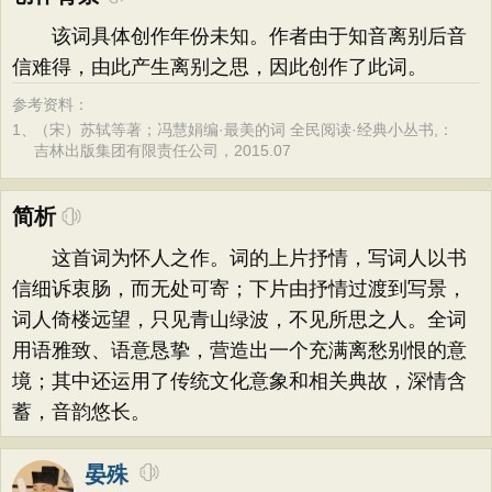
该词具体创作年份未知。作者由于知音离别后音
信难得，由此产生离别之思，因此创作了此词。
参考资料：
1、
（宋）苏轼等著；冯慧娟编·最美的词 全民阅读·经典小丛书,：
吉林出版集团有限责任公司，2015.07
简析
这首词为怀人之作。词的上片抒情，写词人以书
信细诉衷肠，而无处可寄；下片由抒情过渡到写景，
词人倚楼远望，只见青山绿波，不见所思之人。全词
用语雅致、语意恳挚，营造出一个充满离愁别恨的意
境；其中还运用了传统文化意象和相关典故，深情含
蓄，音韵悠长。
晏殊