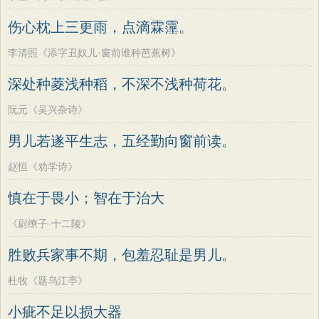
伤心枕上三更雨，点滴霖霪。
李清照《添字丑奴儿·窗前谁种芭蕉树》
深处种菱浅种稻，不深不浅种荷花。
阮元《吴兴杂诗》
男儿若遂平生志，五经勤向窗前读。
赵恒《劝学诗》
慎在于畏小；智在于治大
《尉缭子·十二陵》
胜败兵家事不期，包羞忍耻是男儿。
杜牧《题乌江亭》
小疵不足以损大器