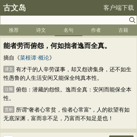
古文岛
客户端下载
推荐
诗文
名句
作者
古籍
能者劳而俯怨，何如拙者逸而全真。
摘自《
菜根谭·概论
》
有才干的人辛劳谋事，却又怨谤集身，还不如生
译文
性愚鲁的人生活安闲又能保全纯真本性。
俯怨：潜藏的怨恨。逸而全真：安闲而能保全本
注释
性。
所谓“奢者心常贫，俭者心常富”，人的欲望有如
赏析
无底深渊，富而非不足，乃富而不知足是也！