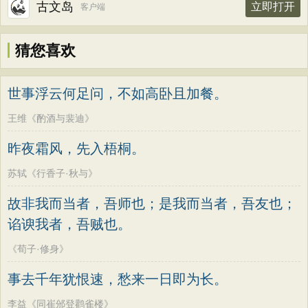
古文岛
立即打开
客户端
猜您喜欢
世事浮云何足问，不如高卧且加餐。
王维《酌酒与裴迪》
昨夜霜风，先入梧桐。
苏轼《行香子·秋与》
故非我而当者，吾师也；是我而当者，吾友也；
谄谀我者，吾贼也。
《荀子·修身》
事去千年犹恨速，愁来一日即为长。
李益《同崔邠登鹳雀楼》