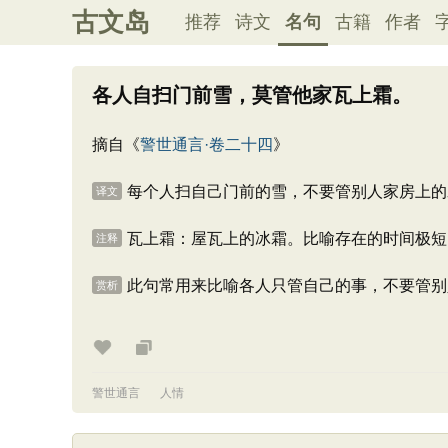
古文岛
推荐
诗文
名句
古籍
作者
各人自扫门前雪，莫管他家瓦上霜。
摘自《
警世通言·卷二十四
》
每个人扫自己门前的雪，不要管别人家房上的
译文
瓦上霜：屋瓦上的冰霜。比喻存在的时间极短
注释
此句常用来比喻各人只管自己的事，不要管别
赏析
警世通言
人情