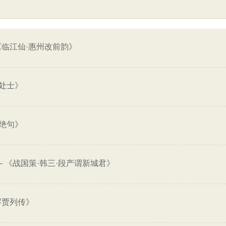
《临江仙·惠州改前韵》
处士》
绝句》
—
《战国策·韩三·段产谓新城君》
岑贾列传》