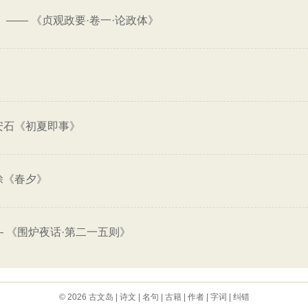
——
《贞观政要·卷一·论政体》
。
安石《初夏即事》
涂《春夕》
—
《围炉夜话·第二一五则》
© 2026
古文岛
|
诗文
|
名句
|
古籍
|
作者
|
字词
|
纠错