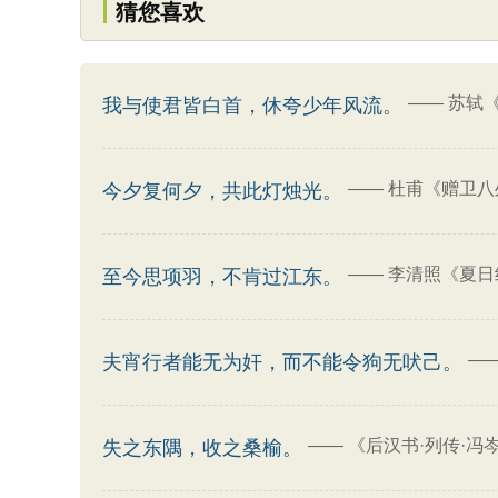
猜您喜欢
——
苏轼
我与使君皆白首，休夸少年风流。
——
杜甫《赠卫八
今夕复何夕，共此灯烛光。
——
李清照《夏日
至今思项羽，不肯过江东。
—
夫宵行者能无为奸，而不能令狗无吠己。
——
《后汉书·列传·冯
失之东隅，收之桑榆。