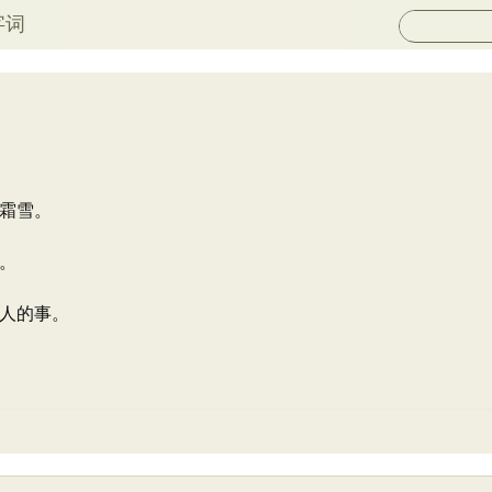
字词
霜雪。
。
人的事。