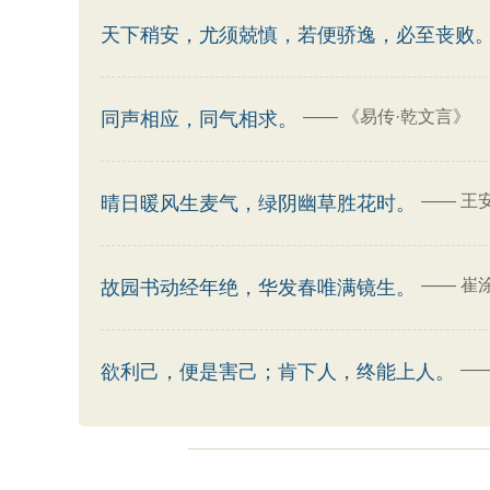
天下稍安，尤须兢慎，若便骄逸，必至丧败
——
《易传·乾文言》
同声相应，同气相求。
——
王
晴日暖风生麦气，绿阴幽草胜花时。
——
崔
故园书动经年绝，华发春唯满镜生。
—
欲利己，便是害己；肯下人，终能上人。