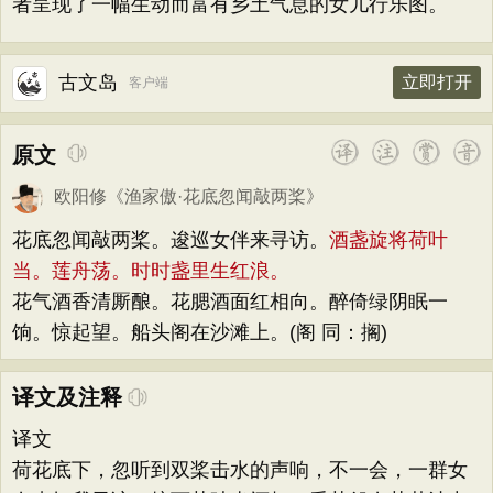
者呈现了一幅生动而富有乡土气息的女儿行乐图。
古文岛
立即打开
客户端
原文
欧阳修
《
渔家傲·花底忽闻敲两桨
》
花底忽闻敲两桨。逡巡女伴来寻访。
酒盏旋将荷叶
当。莲舟荡。时时盏里生红浪。
花气酒香清厮酿。花腮酒面红相向。醉倚绿阴眠一
饷。惊起望。船头阁在沙滩上。(阁 同：搁)
译文及注释
译文
荷花底下，忽听到双桨击水的声响，不一会，一群女