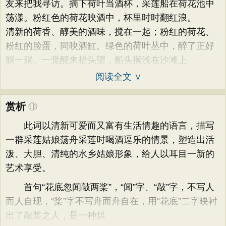
友来把我寻访。摘下荷叶当酒杯，采莲船在荷花池中
荡漾。粉红色的荷花映酒中，杯里时时翻红浪。
清新的荷香、醇美的酒味，搅在一起；粉红的荷花、
粉红的脸蛋，同映酒缸。绿色的荷叶丛中，醉了正好
躺一躺。一觉醒来抬头望，船头搁浅在沙滩上
阅读全文 ∨
赏析
此词以清新可爱而又富有生活情趣的语言，描写
一群采莲姑娘荡舟采莲时喝酒逗乐的情景，塑造出活
泼、大胆、清纯的水乡姑娘形象，给人以耳目一新的
艺术享受。
首句“花底忽闻敲两桨”，“闻”字、“敲”字，不写人
而人自现，“桨”字不写舟而舟自在，用“花底”二字映衬
出了敲桨之人，是一种烘