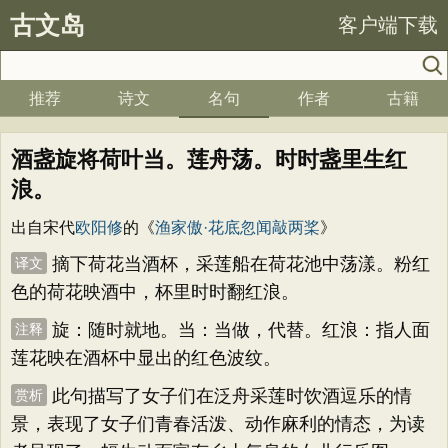
古文岛
客户端下载
推荐
诗文
名句
作者
古籍
酒盏旋将荷叶当。莲舟荡。时时盏里生红
浪。
出自宋代
欧阳修
的《
渔家傲·花底忽闻敲两桨
》
摘下荷花当酒杯，采莲船在荷花池中荡漾。粉红
译文
色的荷花映酒中，杯里时时翻红浪。
旋：随时就地。当：当做，代替。红浪：指人面
注释
莲花映在酒杯中显出的红色波纹。
此句描写了女子们在泛舟采莲时饮酒逗乐的情
赏析
景，表现了女子们青春活泼、动作麻利的情态，为读