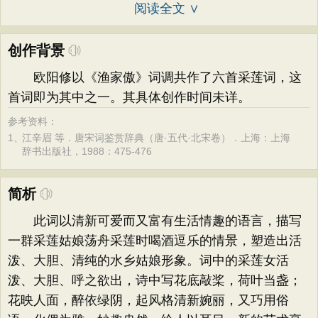
阅读全文 ∨
创作背景
欧阳修以《渔家傲》词调共作了六首采莲词，这
首词即为其中之一。其具体创作时间未详。
参考资料：
1、
江辛眉 等．唐宋词鉴赏辞典（唐·五代·北宋卷）．上海：上海
辞书出版社，1988：475-476
简析
此词以清新可爱而又富有生活情趣的语言，描写
一群采莲姑娘荡舟采莲时喝酒逗乐的情景，塑造出活
泼、大胆、清纯的水乡姑娘形象。词中的采莲女活
泼、大胆、呼之欲出，诗中写花底敲桨，荷叶当盏；
花映人面，醉依绿阴，起风格清新婉丽，又巧用俗