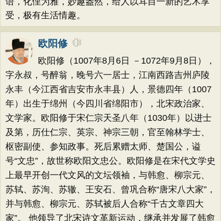
语，化俚为雅，妙趣盎然，给人以耳目一新的艺术享
受，极有生活情趣。
欧阳修
欧阳修（1007年8月6日 －1072年9月8日），
字永叔，号醉翁，晚号六一居士，江南西路吉州庐陵
永丰（今江西省吉安市永丰县）人，景德四年（1007
年）出生于绵州（今四川省绵阳市），北宋政治家、
文学家。欧阳修于宋仁宗天圣八年（1030年）以进士
及第，历仕仁宗、英宗、神宗三朝，官至翰林学士、
枢密副使、参知政事。死后累赠太师、楚国公，谥
号“文忠”，故世称欧阳文忠公。欧阳修是在宋代文学史
上最早开创一代文风的文坛领袖，与韩愈、柳宗元、
苏轼、苏洵、苏辙、王安石、曾巩合称“唐宋八大家”，
并与韩愈、柳宗元、苏轼被后人合称“千古文章四大
家”。 他领导了北宋诗文革新运动，继承并发展了韩愈