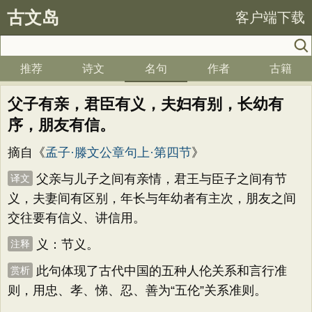
古文岛
客户端下载
推荐
诗文
名句
作者
古籍
父子有亲，君臣有义，夫妇有别，长幼有
序，朋友有信。
摘自《
孟子·滕文公章句上·第四节
》
父亲与儿子之间有亲情，君王与臣子之间有节
译文
义，夫妻间有区别，年长与年幼者有主次，朋友之间
交往要有信义、讲信用。
义：节义。
注释
此句体现了古代中国的五种人伦关系和言行准
赏析
则，用忠、孝、悌、忍、善为“五伦”关系准则。