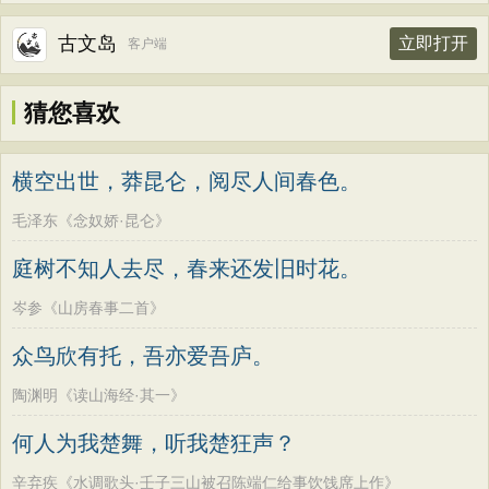
古文岛
立即打开
客户端
猜您喜欢
横空出世，莽昆仑，阅尽人间春色。
毛泽东《念奴娇·昆仑》
庭树不知人去尽，春来还发旧时花。
岑参《山房春事二首》
众鸟欣有托，吾亦爱吾庐。
陶渊明《读山海经·其一》
何人为我楚舞，听我楚狂声？
辛弃疾《水调歌头·壬子三山被召陈端仁给事饮饯席上作》