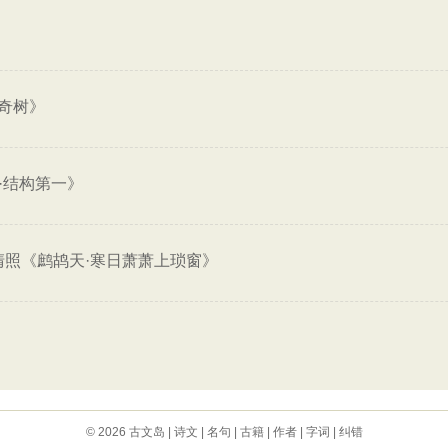
奇树》
·结构第一》
清照《鹧鸪天·寒日萧萧上琐窗》
© 2026
古文岛
|
诗文
|
名句
|
古籍
|
作者
|
字词
|
纠错