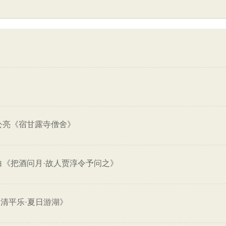
公亮《宿甘露寺僧舍》
白《把酒问月·故人贾淳令予问之》
清平乐·夏日游湖》