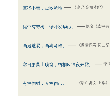
——
《史记·高祖本纪》
置将不善，壹败涂地
——
佚名《庭中有
庭中有奇树，绿叶发华滋。
——
《闲情偶寄·词曲部
画鬼魅易，画狗马难。
——
李
寒日萧萧上琐窗，梧桐应恨夜来霜。
——
《增广贤文·上集》
有福伤财，无福伤己。