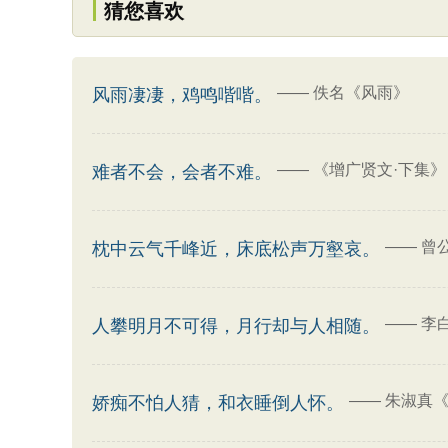
猜您喜欢
——
佚名《风雨》
风雨凄凄，鸡鸣喈喈。
——
《增广贤文·下集》
难者不会，会者不难。
——
曾
枕中云气千峰近，床底松声万壑哀。
——
李
人攀明月不可得，月行却与人相随。
——
朱淑真《
娇痴不怕人猜，和衣睡倒人怀。