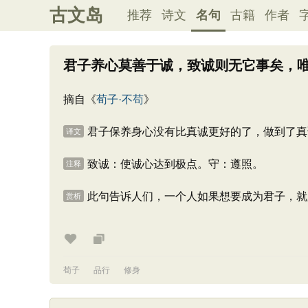
古文岛
推荐
诗文
名句
古籍
作者
君子养心莫善于诚，致诚则无它事矣，
摘自《
荀子·不苟
》
君子保养身心没有比真诚更好的了，做到了真
译文
致诚：使诚心达到极点。守：遵照。
注释
此句告诉人们，一个人如果想要成为君子，就
赏析
荀子
品行
修身