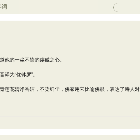
字词
道他的一尘不染的虔诚之心。
译为“优钵罗”。
青莲花清净香洁，不染纤尘，佛家用它比喻佛眼，表达了诗人对