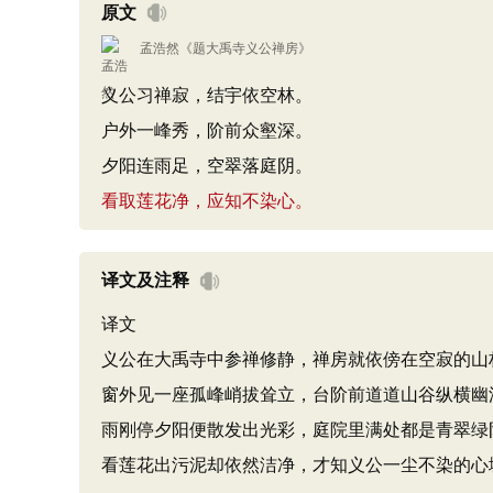
原文
孟浩然
《
题大禹寺义公禅房
》
义公习禅寂，结宇依空林。
户外一峰秀，阶前众壑深。
夕阳连雨足，空翠落庭阴。
看取莲花净，应知不染心。
译文及注释
译文
义公在大禹寺中参禅修静，禅房就依傍在空寂的山
窗外见一座孤峰峭拔耸立，台阶前道道山谷纵横幽
雨刚停夕阳便散发出光彩，庭院里满处都是青翠绿
看莲花出污泥却依然洁净，才知义公一尘不染的心