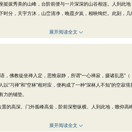
挺拔秀美的山峰，台阶前便与一片深深的山谷相连。人到此地
下时分，天宇方沐，山峦清净，晚霞夕岚，相映绚烂。此刻，几
展开阅读全文
语，佛教徒坐禅入定，思惟寂静，所谓“一心禅寂，摄诸乱恶”（
以“习禅”和“空林”相对应，便构成了一种“深林人不知”的空寂
有力的铺垫。
置的高深。门外孤峰高耸，阶前深壑纵横。人到此地，瞻仰高
展开阅读全文