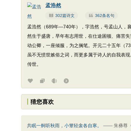
孟浩然
302篇诗文
362条名句
孟浩然（689年—740年），字浩然，号孟山人
然生于盛唐，早年有志用世，在仕途困顿、痛苦失
动公卿，一座倾服，为之搁笔。开元二十五年（7
虽不无愤世嫉俗之词，而更多属于诗人的自我表现
传世。
猜您喜欢
共眠一舸听秋雨，小簟轻衾各自寒。
——
朱彝尊