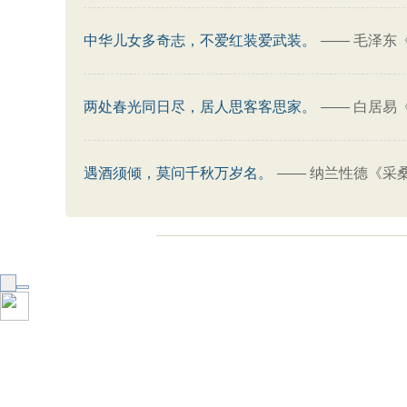
中华儿女多奇志，不爱红装爱武装。
——
毛泽东
两处春光同日尽，居人思客客思家。
——
白居易
遇酒须倾，莫问千秋万岁名。
——
纳兰性德《采