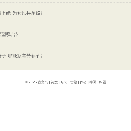
《七绝·为女民兵题照》
《望驿台》
桑子·那能寂寞芳菲节》
© 2026
古文岛
|
诗文
|
名句
|
古籍
|
作者
|
字词
|
纠错