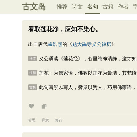
古文岛
推荐
诗文
名句
古籍
作者
看取莲花净，应知不染心。
出自唐代
孟浩然
的《
题大禹寺义公禅房
》
义公诵读《莲花经》，心里纯净清静，这才知
译文
莲花：为佛家语，佛教以莲花为最洁，其梵语音
注释
此句写景以写人，赞景以赞人，巧用佛家语，
赏析
哲思
禅意
修行