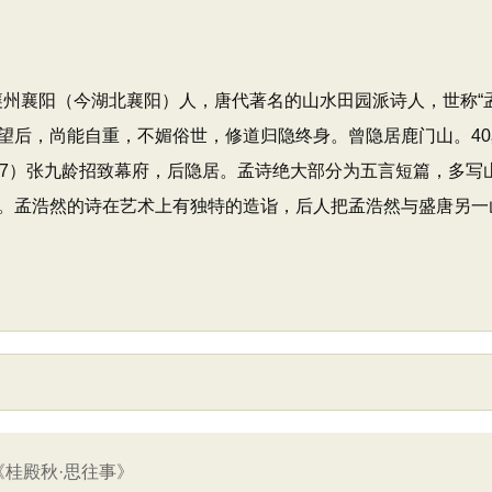
，襄州襄阳（今湖北襄阳）人，唐代著名的山水田园派诗人，世称“
望后，尚能自重，不媚俗世，修道归隐终身。曾隐居鹿门山。4
37）张九龄招致幕府，后隐居。孟诗绝大部分为五言短篇，多写
。孟浩然的诗在艺术上有独特的造诣，后人把孟浩然与盛唐另一山
《桂殿秋·思往事》