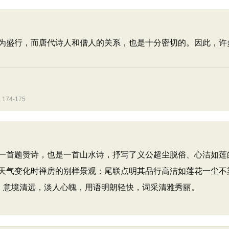
为盛行，而唐代诗人和僧人的关系，也是十分密切的。因此，许
4-175
一首题赞诗，也是一首山水诗，抒写了义公超尘脱俗、心洁如莲
天气变化时禅房的别样景观；尾联点明其品行高洁如莲花一尘不
淡，意境清远，淡人心魄，用语明朗轻快，词采清雅秀丽。