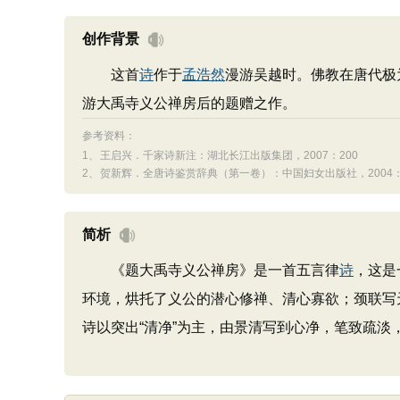
创作背景
这首
诗
作于
孟浩然
漫游吴越时。佛教在唐代极
游大禹寺义公禅房后的题赠之作。
参考资料：
1、
王启兴．千家诗新注：湖北长江出版集团，2007：200
2、
贺新辉．全唐诗鉴赏辞典（第一卷）：中国妇女出版社，2004：17
简析
《题大禹寺义公禅房》是一首五言律
诗
，这是
环境，烘托了义公的潜心修禅、清心寡欲；颈联写
诗以突出“清净”为主，由景清写到心净，笔致疏