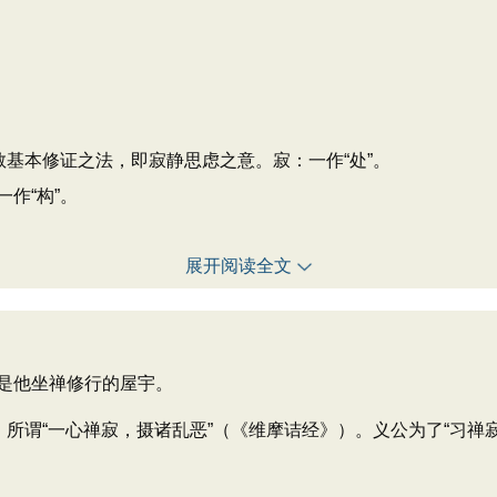
教基本修证之法，即寂静思虑之意。寂：一作“处”。
作“构”。
展开阅读全文
是他坐禅修行的屋宇。
谓“一心禅寂，摄诸乱恶”（《维摩诘经》）。义公为了“习禅寂