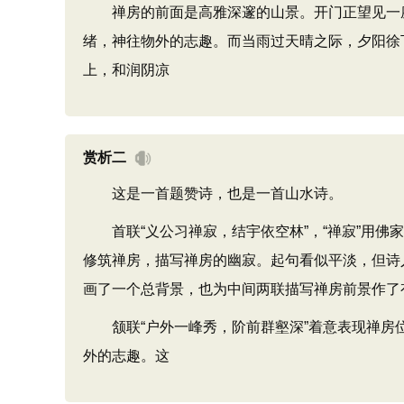
禅房的前面是高雅深邃的山景。开门正望见一座
绪，神往物外的志趣。而当雨过天晴之际，夕阳徐
上，和润阴凉
赏析二
这是一首题赞诗，也是一首山水诗。
首联“义公习禅寂，结宇依空林”，“禅寂”用佛家
修筑禅房，描写禅房的幽寂。起句看似平淡，但诗人
画了一个总背景，也为中间两联描写禅房前景作了
颔联“户外一峰秀，阶前群壑深”着意表现禅房位
外的志趣。这