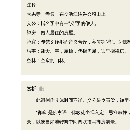
注释
大禹寺：寺名，在今浙江绍兴会稽山上。
义公：指名字中有一“义”字的僧人。
禅房：僧人居住的房屋。
禅寂：即梵文禅那的音义合译，亦简称“禅”。为佛
结宇：建舍。宇，屋檐，代指房屋，这里指禅房。一
空林：空寂的山林。
赏析
此词创作具体时间不详。义公是位高僧，禅房
“禅寂”是佛家语，佛教徒坐禅入定，思惟寂静，所
景，以便自如地转向中间两联描写禅房前景。