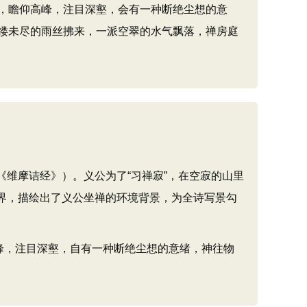
，瞻仰高峰，注目深壑，会有一种断绝尘想的意
缕未尽的雨丝拂来，一派空翠的水气飘落，禅房庭
《维摩诘经》）。义公为了“习禅寂”，在空寂的山里
境界，描绘出了义公坐禅的环境背景，为全诗写景勾
峰，注目深壑，自有一种断绝尘想的意绪，神往物