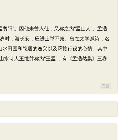
孟襄阳”。因他未曾入仕，又称之为“孟山人”。孟浩
0岁时，游长安，应进士举不第。曾在太学赋诗，名
山水田园和隐居的逸兴以及羁旅行役的心情。其中
水诗人王维并称为“王孟”，有《孟浩然集》三卷
完善