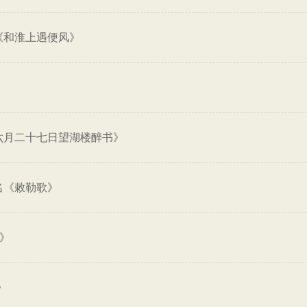
《和淮上遇便风》
》
六月二十七日望湖楼醉书》
名《敕勒歌》
畜》
》