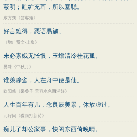
蔽明；黈纩充耳，所以塞聪。
东方朔《答客难》
好言难得，恶语易施。
《增广贤文·上集》
未必素娥无怅恨，玉蟾清冷桂花孤。
晏殊《中秋月》
谁羡骖鸾，人在舟中便是仙。
欧阳修《采桑子·天容水色西湖好》
人生百年有几，念良辰美景，休放虚过。
元好问《骤雨打新荷》
痴儿了却公家事，快阁东西倚晚晴。