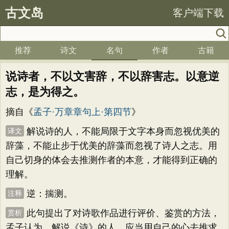
古文岛
客户端下载
推荐
诗文
名句
作者
古籍
说诗者，不以文害辞，不以辞害志。以意逆
志，是为得之。
摘自《
孟子·万章章句上·第四节
》
解说诗的人，不能局限于文字本身而忽视优美的
译文
辞藻，不能止步于优美的辞藻而忽视了诗人之志。用
自己切身的体会去推测作者的本意，才能得到正确的
理解。
逆：揣测。
注释
此句提出了对诗歌作品进行评价、鉴赏的方法，
赏析
孟子认为，解说《诗》的人，应当用自己的心去推求