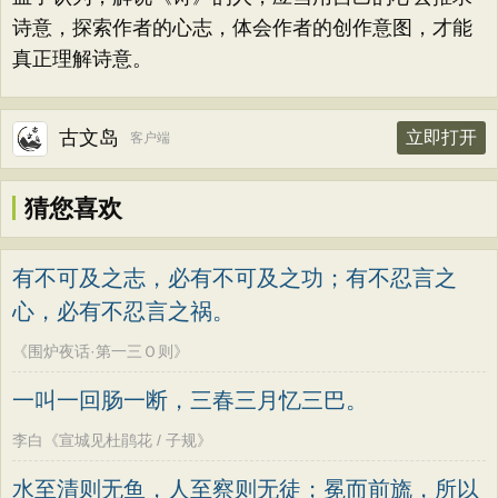
诗意，探索作者的心志，体会作者的创作意图，才能
真正理解诗意。
古文岛
立即打开
客户端
猜您喜欢
有不可及之志，必有不可及之功；有不忍言之
心，必有不忍言之祸。
《围炉夜话·第一三Ｏ则》
一叫一回肠一断，三春三月忆三巴。
李白《宣城见杜鹃花 / 子规》
水至清则无鱼，人至察则无徒；冕而前旒，所以