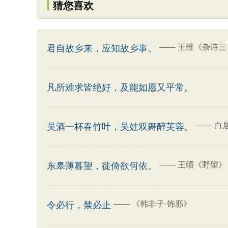
猜您喜欢
——
王维《杂诗三
君自故乡来，应知故乡事。
凡所难求皆绝好，及能如愿又平常。
——
白
吴酒一杯春竹叶，吴娃双舞醉芙蓉。
——
王绩《野望》
东皋薄暮望，徙倚欲何依。
——
《韩非子·饰邪》
令必行，禁必止