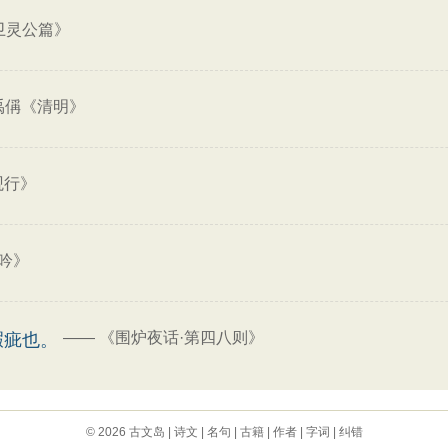
卫灵公篇》
禹偁《清明》
观行》
吟》
——
《围炉夜话·第四八则》
瑕疵也。
© 2026
古文岛
|
诗文
|
名句
|
古籍
|
作者
|
字词
|
纠错