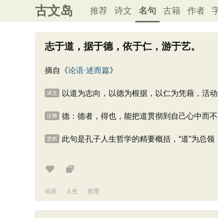
古文岛
推荐
诗文
名句
古籍
作者
志于道，据于德，依于仁，游于艺。
摘自《
论语·述而篇
》
以道为志向，以德为根据，以仁为凭藉，活动
译文
德：德者，得也，能把道贯彻到自己心中而不
注释
此句是孔子人生哲学的精要概括，“道”为总领，
赏析
论语
人生
哲理