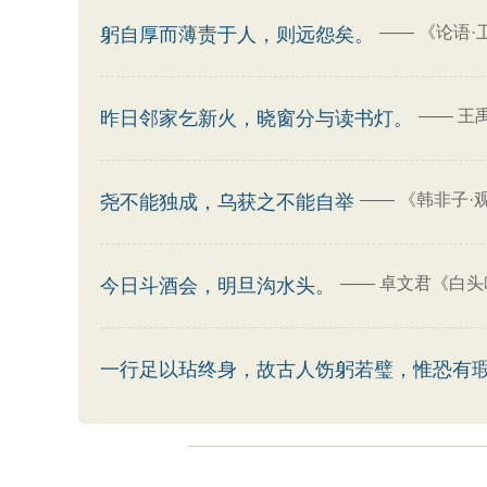
——
《论语·
躬自厚而薄责于人，则远怨矣。
——
王
昨日邻家乞新火，晓窗分与读书灯。
——
《韩非子·
尧不能独成，乌获之不能自举
——
卓文君《白头
今日斗酒会，明旦沟水头。
一行足以玷终身，故古人饬躬若璧，惟恐有