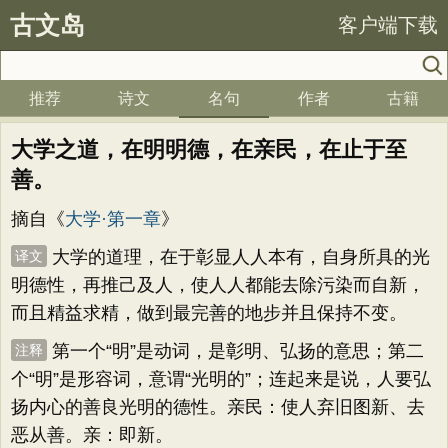
古文岛
客户端下载
推荐
诗文
名句
作者
古籍
大学之道，在明明德，在亲民，在止于至
善。
摘自《
大学·第一章
》
大学的道理，在于彰显人人本有，自身所具的光
译文
明德性，再推己及人，使人人都能去除污染而自新，
而且精益求精，做到最完善的地步并且保持不变。
第一个“明”是动词，是彰明、弘扬的意思；第二
注释
个“明”是形容词，意谓“光明的”；连起来是说，人要弘
扬内心的善良光明的德性。亲民：使人弃旧图新、去
恶从善。亲：即新。