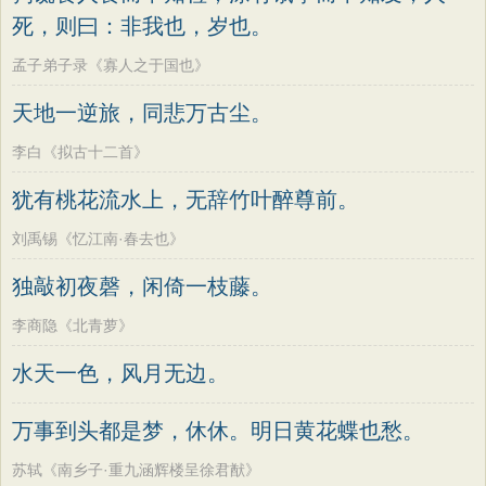
死，则曰：非我也，岁也。
孟子弟子录《寡人之于国也》
天地一逆旅，同悲万古尘。
李白《拟古十二首》
犹有桃花流水上，无辞竹叶醉尊前。
刘禹锡《忆江南·春去也》
独敲初夜磬，闲倚一枝藤。
李商隐《北青萝》
水天一色，风月无边。
万事到头都是梦，休休。明日黄花蝶也愁。
苏轼《南乡子·重九涵辉楼呈徐君猷》