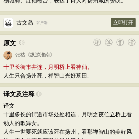
杨城郭、红袖楼台，表达了诗人对扬州城的赞叹。
古文岛
立即打开
客户端
原文
张祜
《
纵游淮南
》
十里长街市井连，月明桥上看神仙。
人生只合扬州死，禅智山光好墓田。
译文及注释
译文
十里多长的街道市场处处相连，月明之夜伫立桥上看
动人的歌舞女。
人生一世要死就应该死在扬州，看那禅智山的美好风