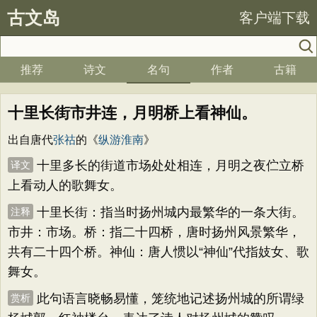
古文岛
客户端下载
推荐
诗文
名句
作者
古籍
十里长街市井连，月明桥上看神仙。
出自唐代
张祜
的《
纵游淮南
》
十里多长的街道市场处处相连，月明之夜伫立桥
译文
上看动人的歌舞女。
十里长街：指当时扬州城内最繁华的一条大街。
注释
市井：市场。桥：指二十四桥，唐时扬州风景繁华，
共有二十四个桥。神仙：唐人惯以“神仙”代指妓女、歌
舞女。
此句语言晓畅易懂，笼统地记述扬州城的所谓绿
赏析