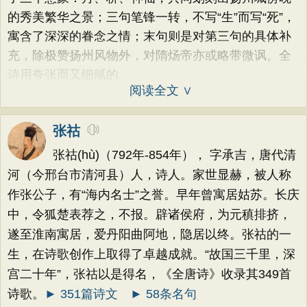
的秀美繁华之景；三句笔锋一转，不写“生”而写“死”，
寓含了深深的眷念之情；末句则是对第三句的具体补
充，除极赞扬州风物外，对隋炀帝亦或略带微讽。全
诗用夸张而又细腻的
阅读全文 ∨
张祜
张祜(hù)（792年-854年）， 字承吉，唐代清
河（今邢台市清河县）人，诗人。家世显赫，被人称
作张公子，有“海内名士”之誉。早年曾寓居姑苏。长庆
中，令狐楚表荐之，不报。辟诸侯府，为元稹排挤，
遂至淮南寓居，爱丹阳曲阿地，隐居以终。张祜的一
生，在诗歌创作上取得了卓越成就。“故国三千里，深
宫二十年”，张祜以是得名，《全唐诗》收录其349首
诗歌。
► 351篇诗文
► 58条名句