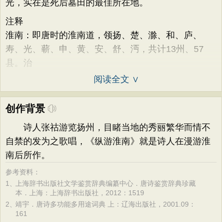
光，实在是死后墓田的最佳所在地。
注释
淮南：即唐时的淮南道，领扬、楚、滁、和、庐、
寿、光、蕲、申、黄、安、舒、沔，共计13州、57
县。治
阅读全文 ∨
创作背景
诗人张祜游览扬州，目睹当地的秀丽繁华而情不
自禁的发为之歌唱，《纵游淮南》就是诗人在漫游淮
南后所作。
参考资料：
1、
上海辞书出版社文学鉴赏辞典编纂中心．唐诗鉴赏辞典珍藏
本．上海：上海辞书出版社，2012：1519
2、
靖宇．唐诗多功能多用途词典 上：辽海出版社，2001.09：
161