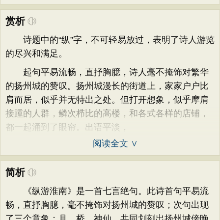
赏析
诗题中的“纵”字，不可轻易放过，表明了诗人游览
的尽兴和满足。
起句平易流畅，直抒胸臆，诗人毫不掩饰对繁华
的扬州城的赞叹。扬州城漫长的街道上，家家户户比
肩而居，似乎并无特出之处。但打开想象，似乎摩肩
接踵的人群，鳞次栉比的高楼，和各式各样的店铺，
都一起涌到了眼帘。出语平淡，
阅读全文 ∨
简析
《纵游淮南》是一首七言绝句。此诗首句平易流
畅，直抒胸臆，毫不掩饰对扬州城的赞叹；次句出现
了三个意象：月、桥、神仙，共同划刻出扬州城傍晚