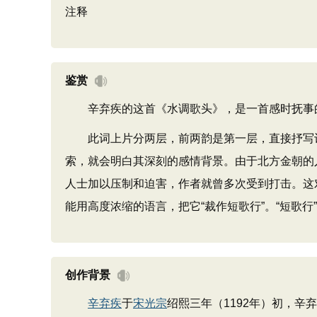
注释
鉴赏
辛弃疾的这首《水调歌头》，是一首感时抚事
此词上片分两层，前两韵是第一层，直接抒写诗人
索，就会明白其深刻的感情背景。由于北方金朝的
人士加以压制和迫害，作者就曾多次受到打击。这对
能用高度浓缩的语言，把它“裁作短歌行”。“短歌
创作背景
辛弃疾
于
宋光宗
绍熙三年（1192年）初，