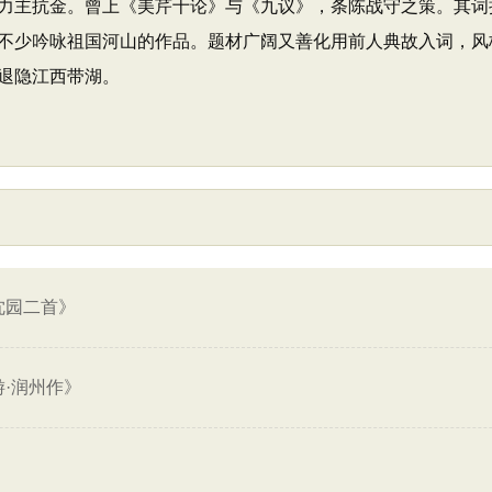
力主抗金。曾上《美芹十论》与《九议》，条陈战守之策。其词
不少吟咏祖国河山的作品。题材广阔又善化用前人典故入词，风
退隐江西带湖。
沈园二首》
·润州作》