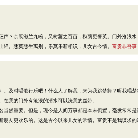
狂声？余既滋兰九畹，又树蕙之百亩，秋菊更餐英。门外沧浪水
山轻。悲莫悲生离别，乐莫乐新相识，儿女古今情。
富贵非吾事
。及时唱歌行乐吧！什么人了解我，来为我跳楚舞？听我唱楚
。在我的门外有沧浪的清水可以洗我的丝带。
当然重要。但是，现今是人间万事都是本末倒置，毫发常常是
新朋友更欢乐的。这是古今以来儿女的常情。富贵不是我谋求的