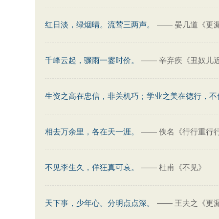
红日淡，绿烟晴。流莺三两声。
——
晏几道《更漏
千峰云起，骤雨一霎时价。
——
辛弃疾《丑奴儿
生资之高在忠信，非关机巧；学业之美在德行，不
相去万余里，各在天一涯。
——
佚名《行行重行
不见李生久，佯狂真可哀。
——
杜甫《不见》
天下事，少年心。分明点点深。
——
王夫之《更漏