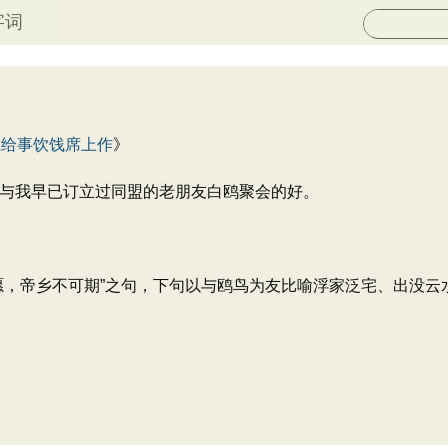
字词
仁给事饮饯席上作
》
与我早已订立过同盟的老朋友白鸥聚会的好。
愿，帝乡不可期”之句，下句以与鸥鸟为友比喻浮家泛宅、出没云