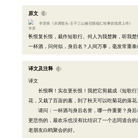
原文
辛弃疾
《
水调歌头·壬子三山被召陈端仁给事饮饯席上作
》
长恨复长恨，裁作短歌行。何人为我楚舞，听我楚
一杯酒，问何似，身后名？人间万事，毫发常重泰
译文及注释
译文
长恨啊！实在更长恨！我把它剪裁成《短歌行》
花，又栽了百亩的蕙，到了秋天可以吃菊花的落花
请问：一杯酒与身后名誉，哪一件重要？身后名
更悲伤的，最欢乐也没有比结识了一个志同道合的
老朋友白鸥聚会的好。