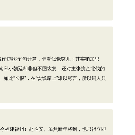
裁作短歌行”句开篇，乍看似觉突兀；其实稍加思
南宋小朝廷却非但不图恢复，还对主张抗金北伐的
此“长恨”，在“饮饯席上”难以尽言，所以词人只
（今福建福州）赴临安。虽然新年将到，也只得立即