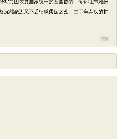
抒写力图恢复国家统一的爱国热情，倾诉壮志难酬
格沉雄豪迈又不乏细腻柔媚之处。由于辛弃疾的抗
完善