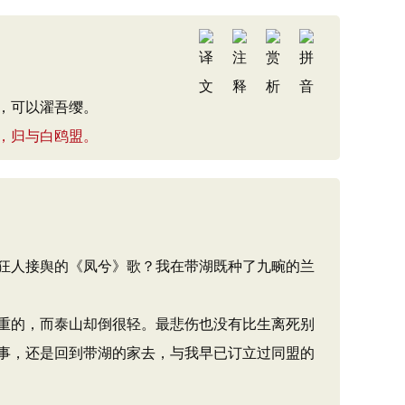
，可以濯吾缨。
，归与白鸥盟。
狂人接舆的《凤兮》歌？我在带湖既种了九畹的兰
重的，而泰山却倒很轻。最悲伤也没有比生离死别
事，还是回到带湖的家去，与我早已订立过同盟的