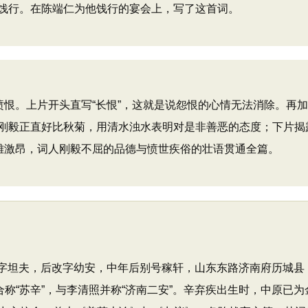
饯行。在陈端仁为他饯行的宴会上，写了这首词。
恨。上片开头直写“长恨”，这就是说怨恨的心情无法消除。再加
刚毅正直好比秋菊，用清水浊水表明对是非善恶的态度；下片揭露
沉雄激昂，词人刚毅不屈的品德与愤世疾俗的壮语贯通全篇。
日），原字坦夫，后改字幼安，中年后别号稼轩，山东东路济南府历
合称“苏辛”，与李清照并称“济南二安”。辛弃疾出生时，中原已