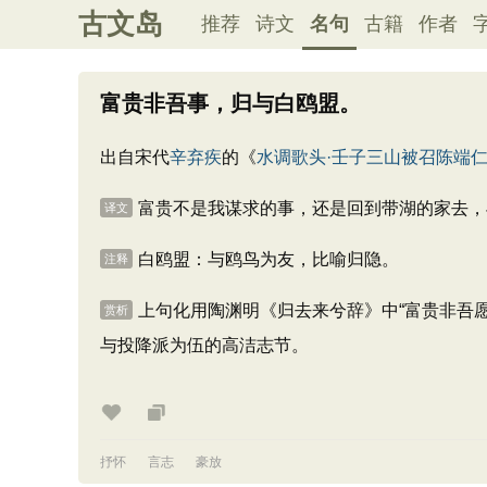
古文岛
推荐
诗文
名句
古籍
作者
富贵非吾事，归与白鸥盟。
出自宋代
辛弃疾
的《
水调歌头·壬子三山被召陈端
富贵不是我谋求的事，还是回到带湖的家去，
译文
白鸥盟：与鸥鸟为友，比喻归隐。
注释
上句化用陶渊明《归去来兮辞》中“富贵非吾
赏析
与投降派为伍的高洁志节。
抒怀
言志
豪放