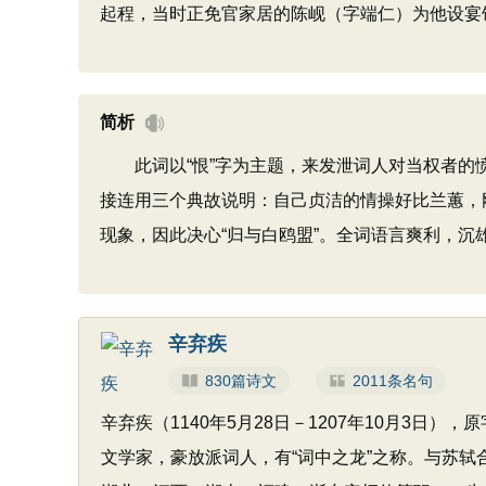
起程，当时正免官家居的陈岘（字端仁）为他设宴
简析
此词以“恨”字为主题，来发泄词人对当权者的愤
接连用三个典故说明：自己贞洁的情操好比兰蕙，
现象，因此决心“归与白鸥盟”。全词语言爽利，
辛弃疾
830篇诗文
2011条名句
辛弃疾（1140年5月28日－1207年10月3
文学家，豪放派词人，有“词中之龙”之称。与苏轼