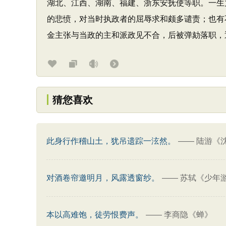
湖北、江西、湖南、福建、浙东安抚使等职。一生
的悲愤，对当时执政者的屈辱求和颇多谴责；也有
金主张与当政的主和派政见不合，后被弹劾落职，
猜您喜欢
此身行作稽山土，犹吊遗踪一泫然。
——
陆游《
对酒卷帘邀明月，风露透窗纱。
——
苏轼《少年游
本以高难饱，徒劳恨费声。
——
李商隐《蝉》