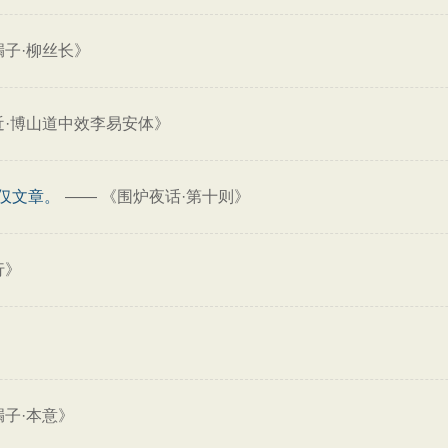
子·柳丝长》
近·博山道中效李易安体》
仅文章。
——
《围炉夜话·第十则》
行》
子·本意》