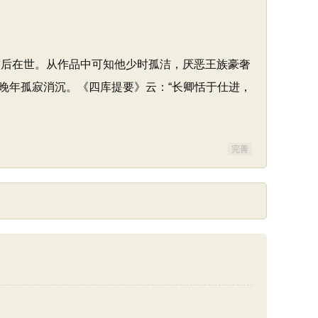
前后在世。从作品中可知他少时孤洁，厌恶王族豪奢
晚年孤寂消沉。《四库提要》云：“长卿恬于仕进，
完善