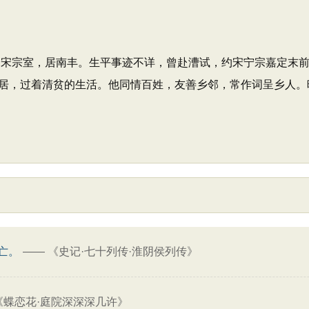
 宋宗室，居南丰。生平事迹不详，曾赴漕试，约宋宁宗嘉定末
居，过着清贫的生活。他同情百姓，友善乡邻，常作词呈乡人。
亡。
——
《史记·七十列传·淮阴侯列传》
《蝶恋花·庭院深深深几许》