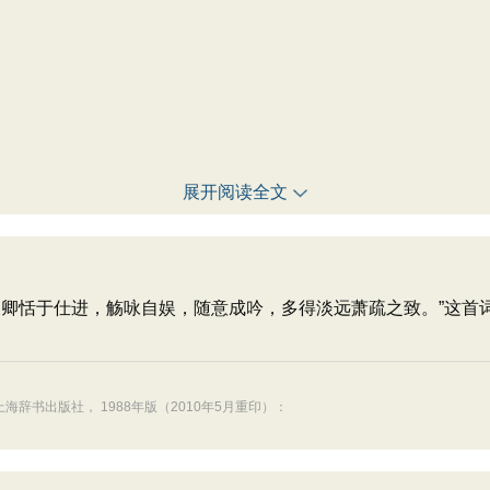
展开阅读全文
恬于仕进，觞咏自娱，随意成吟，多得淡远萧疏之致。”这首
海辞书出版社， 1988年版（2010年5月重印）：