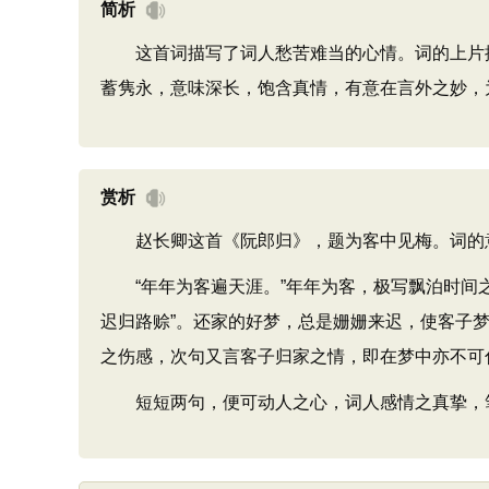
简析
这首词描写了词人愁苦难当的心情。词的上片描
蓄隽永，意味深长，饱含真情，有意在言外之妙，
赏析
赵长卿这首《阮郎归》，题为客中见梅。词的意
“年年为客遍天涯。”年年为客，极写飘泊时间之
迟归路赊”。还家的好梦，总是姗姗来迟，使客子
之伤感，次句又言客子归家之情，即在梦中亦不可
短短两句，便可动人之心，词人感情之真挚，笔