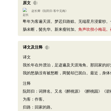
原文
赵长卿
《
阮郎归·客中见梅
》
年年为客遍天涯。梦迟归路赊。无端星月浸窗纱。
肠未断，鬓先华。新来瘦转加。
角声吹彻小梅花。
译文及注释
译文
我长年在外漂泊，足迹遍及天涯海角。那回家的好
我的愁肠没有被愁断，两鬓却已斑白。最近，身体
注释
阮郎归：词牌名。又名《醉桃源》《醉桃园》《碧
为客：作客。
归路：回家的路。