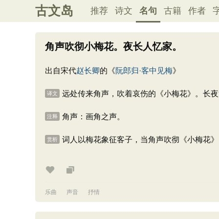
古文岛
推荐
诗文
名句
古籍
作者
角声吹彻小梅花。夜长人忆家。
出自宋代
赵长卿
的《
阮郎归·客中见梅
》
远处传来角声，吹着哀伤的《小梅花》。长夜
译文
角声：画角之声。
注释
词人以梅花象征客子，当角声吹彻《小梅花》
赏析
乐曲
声音
抒情