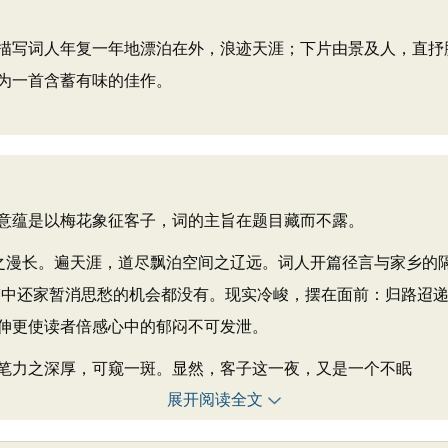
写词人年复一年地漂泊在外，浪迹天涯；下片由景及人，直抒
为一首含蓄有味的佳作。
蕴是以梅花象征客子，词的主旨在题目藏而不露。
漫长。遍天涯，道尽飘泊空间之辽远。词人开篇径言与家乡的隔
梦中还家暂消思愁的机会都没有。现实冷峻，摆在面前：归路迢
伸更使读者倍感心中的郁闷不可发泄。
力之深厚，可窥一斑。显然，客子这一夜，又是一个不眠
展开阅读全文