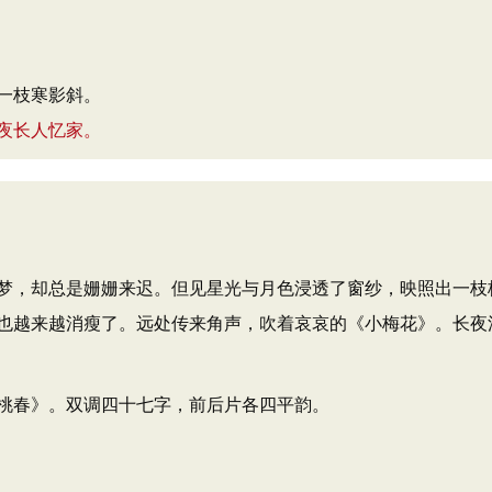
一枝寒影斜。
夜长人忆家。
梦，却总是姗姗来迟。但见星光与月色浸透了窗纱，映照出一枝
也越来越消瘦了。远处传来角声，吹着哀哀的《小梅花》。长夜
桃春》。双调四十七字，前后片各四平韵。