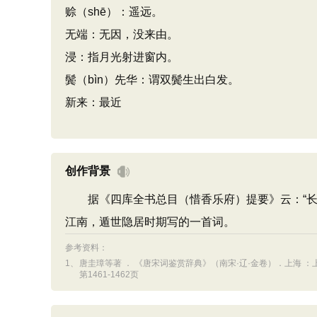
赊（shē）：遥远。
无端：无因，没来由。
浸：指月光射进窗内。
鬓（bìn）先华：谓双鬓生出白发。
新来：最近
创作背景
据《四库全书总目（惜香乐府）提要》云：“长卿
江南，遁世隐居时期写的一首词。
参考资料：
1、
唐圭璋等著 ． 《唐宋词鉴赏辞典》（南宋·辽·金卷）．上海 ：上
第1461-1462页