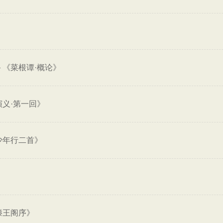
—
《菜根谭·概论》
演义·第一回》
少年行二首》
滕王阁序》