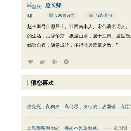
赵长卿
386篇诗文
72条名句
赵长卿号仙源居士。江西南丰人。宋代著名词人。
的生活，后辞帝京，纵游山水，居于江南，遁世隐
觞咏自娱，随意成吟，多得淡远萧疏之致。”
猜您喜欢
狡兔死，良狗烹；高鸟尽，良弓藏；敌国破，谋臣
玉勒雕鞍游冶处，楼高不见章台路。
——
欧阳修