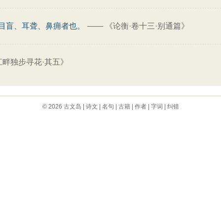
目盲、耳聋、鼻痈者也。
——
《论衡·卷十三·别通篇》
江畔独步寻花·其五》
© 2026
古文岛
|
诗文
|
名句
|
古籍
|
作者
|
字词
|
纠错