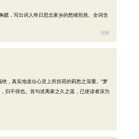
胸臆，写出词人终日思念家乡的愁绪煎熬。全词含
完善
绝，真实地道出心灵上所担荷的羁愁之深重。“梦
递，归不得也。首句述离家之久之遥，已使读者深为