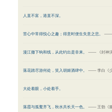
人直不富，港直不深。
苦心中常得悦心之趣；得意时便生失意之悲。
—
漫江撤下钩和线，从此钓出是非来。
——
《封神
落花踏尽游何处，笑入胡姬酒肆中。
——
李白《
大处着眼，小处着手。
落霞与孤鹜齐飞，秋水共长天一色。
——
王勃《