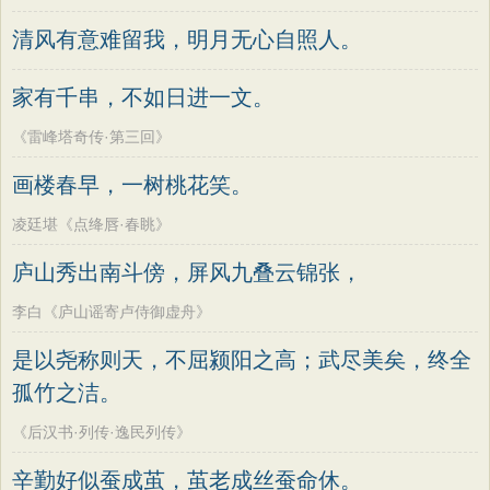
清风有意难留我，明月无心自照人。
家有千串，不如日进一文。
《雷峰塔奇传·第三回》
画楼春早，一树桃花笑。
凌廷堪《点绛唇·春眺》
庐山秀出南斗傍，屏风九叠云锦张，
李白《庐山谣寄卢侍御虚舟》
是以尧称则天，不屈颍阳之高；武尽美矣，终全
孤竹之洁。
《后汉书·列传·逸民列传》
辛勤好似蚕成茧，茧老成丝蚕命休。