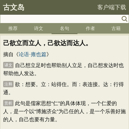
古文岛
客户端下载
推荐
诗文
名句
作者
古籍
己欲立而立人，己欲达而达人。
摘自《
论语·雍也篇
》
自己想立足时也帮助别人立足，自己想发达时也
译文
帮助他人发达。
欲：想要。立：站得住。而：表连接。达：行得
注释
通。
此句是儒家思想“仁”的具体体现，一个仁爱的
赏析
人，是一个以“博施济众”为己任的人，是一个乐善好施
的人，自己也要有力量。