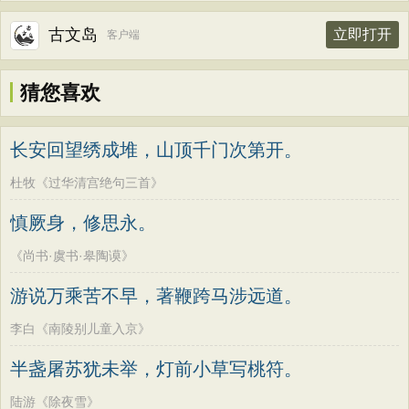
古文岛
立即打开
客户端
猜您喜欢
长安回望绣成堆，山顶千门次第开。
杜牧《过华清宫绝句三首》
慎厥身，修思永。
《尚书·虞书·皋陶谟》
游说万乘苦不早，著鞭跨马涉远道。
李白《南陵别儿童入京》
半盏屠苏犹未举，灯前小草写桃符。
陆游《除夜雪》