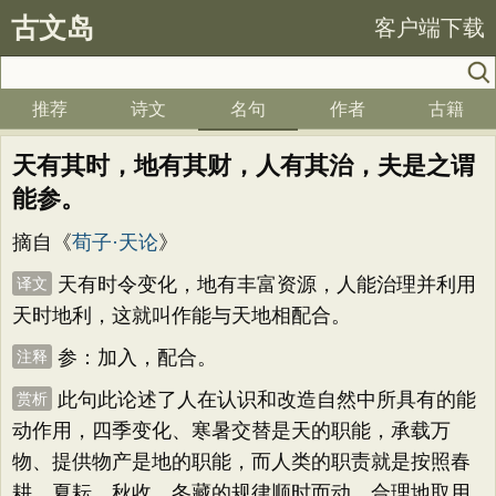
古文岛
客户端下载
推荐
诗文
名句
作者
古籍
天有其时，地有其财，人有其治，夫是之谓
能参。
摘自《
荀子·天论
》
天有时令变化，地有丰富资源，人能治理并利用
译文
天时地利，这就叫作能与天地相配合。
参：加入，配合。
注释
此句此论述了人在认识和改造自然中所具有的能
赏析
动作用，四季变化、寒暑交替是天的职能，承载万
物、提供物产是地的职能，而人类的职责就是按照春
耕、夏耘、秋收、冬藏的规律顺时而动，合理地取用