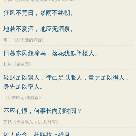
狂风不竟日，暴雨不终朝。
地若不爱酒，地应无酒泉。
李白《月下独酌四首》
日暮东风怨啼鸟，落花犹似堕楼人。
杜牧《金谷园》
轻财足以聚人，律己足以服人，量宽足以得人，
身先足以率人。
《小窗幽记·集醒篇》
不应有恨，何事长向别时圆？
苏轼《水调歌头·明月几时有》
故人应念，杜鹃枝上残月。