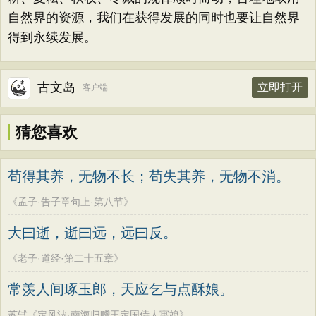
自然界的资源，我们在获得发展的同时也要让自然界
得到永续发展。
古文岛
立即打开
客户端
猜您喜欢
苟得其养，无物不长；苟失其养，无物不消。
《孟子·告子章句上·第八节》
大曰逝，逝曰远，远曰反。
《老子·道经·第二十五章》
常羡人间琢玉郎，天应乞与点酥娘。
苏轼《定风波·南海归赠王定国侍人寓娘》