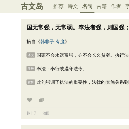
古文岛
推荐
诗文
名句
古籍
作者
国无常强，无常弱。奉法者强，则国强
摘自《
韩非子·有度
》
国家不会永远富强，亦不会长久贫弱。执行法
译文
奉法：奉行或遵守法令。
注释
此句强调了执法的重要性，法律的实施关系到
赏析
韩非子
治国