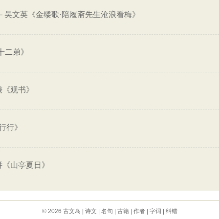
—
吴文英《金缕歌·陪履斋先生沧浪看梅》
十二弟》
谦《观书》
行行》
骈《山亭夏日》
© 2026
古文岛
|
诗文
|
名句
|
古籍
|
作者
|
字词
|
纠错