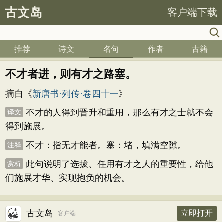
古文岛
客户端下载
推荐
诗文
名句
作者
古籍
不才者进，则有才之路塞。
摘自《
新唐书·列传·卷四十一
》
不才的人得到晋升和重用，那么有才之士就不会
译文
得到施展。
不才：指无才能者。塞：堵，填满空隙。
注释
此句说明了选拔、任用有才之人的重要性，给他
赏析
们施展才华、实现抱负的机会。
古文岛
立即打开
客户端