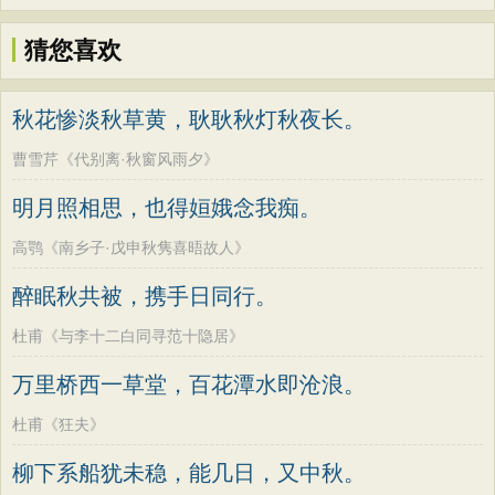
猜您喜欢
秋花惨淡秋草黄，耿耿秋灯秋夜长。
曹雪芹《代别离·秋窗风雨夕》
明月照相思，也得姮娥念我痴。
高鹗《南乡子·戊申秋隽喜晤故人》
醉眠秋共被，携手日同行。
杜甫《与李十二白同寻范十隐居》
万里桥西一草堂，百花潭水即沧浪。
杜甫《狂夫》
柳下系船犹未稳，能几日，又中秋。