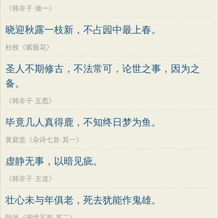
《韩非子·难一》
晓迎秋露一枝新，不占园中最上春。
杜牧《紫薇花》
圣人不期修古，不法常可，论世之事，因为之
备。
《韩非子·五蠹》
毕竟几人真得鹿，不知终日梦为鱼。
黄庭坚《杂诗七首·其一》
虚静无事，以暗见疵。
《韩非子·主道》
壮心未与年俱老，死去犹能作鬼雄。
陆游《书愤五首·其二》