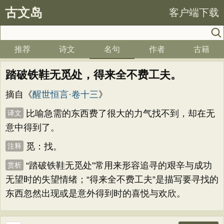
古文岛
客户端下载
推荐
诗文
名句
作者
古籍
踏破铁鞋无觅处，得来全不费工夫。
摘自《
醒世恒言·卷十三
》
比喻急需的东西费了很大的力气找不到，却在无
译文
意中得到了。
觅：找。
注释
“踏破铁鞋无觅处”常用来形容追寻的艰辛与成功
赏析
无望时的失望情绪；“得来全不费工夫”是描写要寻找的
东西忽然出现或是意外得到时的喜悦与欢欣。