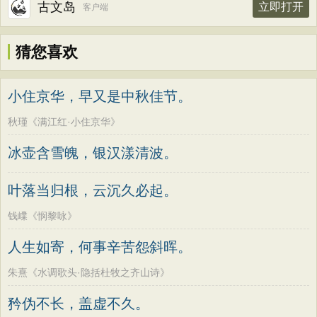
古文岛
立即打开
客户端
猜您喜欢
小住京华，早又是中秋佳节。
秋瑾《满江红·小住京华》
冰壶含雪魄，银汉漾清波。
叶落当归根，云沉久必起。
钱嶫《悯黎咏》
人生如寄，何事辛苦怨斜晖。
朱熹《水调歌头·隐括杜牧之齐山诗》
矜伪不长，盖虚不久。