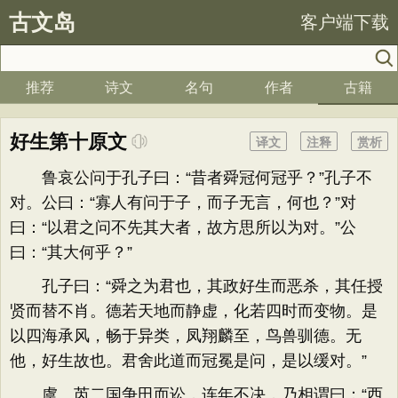
古文岛
客户端下载
推荐
诗文
名句
作者
古籍
好生第十原文
译文
注释
赏析
鲁哀公问于孔子曰：“昔者舜冠何冠乎？”孔子不
对。公曰：“寡人有问于子，而子无言，何也？”对
曰：“以君之问不先其大者，故方思所以为对。”公
曰：“其大何乎？”
孔子曰：“舜之为君也，其政好生而恶杀，其任授
贤而替不肖。德若天地而静虚，化若四时而变物。是
以四海承风，畅于异类，凤翔麟至，鸟兽驯德。无
他，好生故也。君舍此道而冠冕是问，是以缓对。”
虞、芮二国争田而讼，连年不决，乃相谓曰：“西