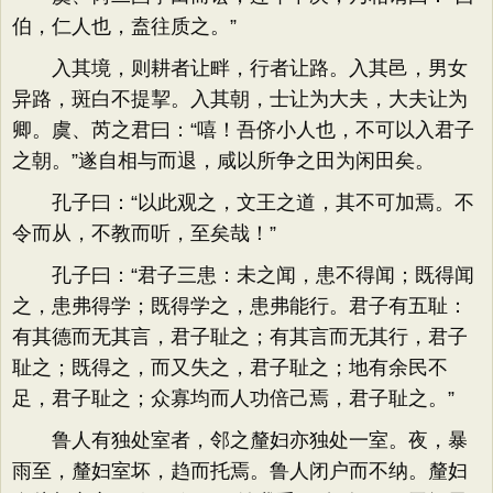
伯，仁人也，盍往质之。”
入其境，则耕者让畔，行者让路。入其邑，男女
异路，斑白不提挈。入其朝，士让为大夫，大夫让为
卿。虞、芮之君曰：“嘻！吾侪小人也，不可以入君子
之朝。”遂自相与而退，咸以所争之田为闲田矣。
孔子曰：“以此观之，文王之道，其不可加焉。不
令而从，不教而听，至矣哉！”
孔子曰：“君子三患：未之闻，患不得闻；既得闻
之，患弗得学；既得学之，患弗能行。君子有五耻：
有其德而无其言，君子耻之；有其言而无其行，君子
耻之；既得之，而又失之，君子耻之；地有余民不
足，君子耻之；众寡均而人功倍己焉，君子耻之。”
鲁人有独处室者，邻之釐妇亦独处一室。夜，暴
雨至，釐妇室坏，趋而托焉。鲁人闭户而不纳。釐妇