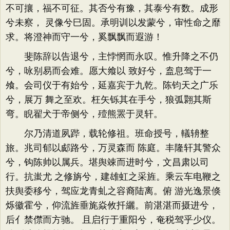
不可攘，福不可征。其否兮有豫，其泰兮有数。成形
兮未察， 灵像兮巳固。承明训以发蒙兮，审性命之靡
求。将澄神而守一兮，奚飘飘而遐游！
斐陈辞以告退兮，主悖惘而永叹。惟升降之不仍
兮，咏别易而会难。愿大飨以 致好兮，盍息驾于一
飧。会司仪于有始兮，延嘉宾于九乾。陈钧天之广乐
兮，展万 舞之至欢。枉矢铄其在手兮，狼弧翾其斯
弯。睨翟犬于帝侧兮，殪熊罴于灵轩。
尔乃清道夙跸，载轮修祖。班命授号，轙辀整
旅。兆司郁以郕路兮，万灵森而 陈庭。丰隆轩其警众
兮，钩陈帅以属兵。堪舆竦而进时兮，文昌肃以司
行。抗蚩尤 之修旃兮，建雄虹之采旌。乘云车电鞭之
扶舆委移兮，驾应龙青虬之容裔陆离。俯 游光逸景倏
烁徽霍兮，仰流旌垂旄焱攸扦纚。前湛湛而摄进兮，
后亻禁僸而方驰。 且启行于重阳兮，奄税驾乎少仪。