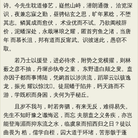
诗。今先生耽道修艺，嶷然山峙，潜朗通微， 洽览深
识，夜兼忘寐之勤，昼骋钻玄之思，旷年累稔，不堕
其志。鳞翼成而愈伏， 术业优而不试。乃欲阖椟辞
价，泥蟠深处，永戢琳琅之耀，匿首穷鱼之渚，当唐
年 而慕长沮，邦有道而反甯武。识彼迷此，愚窃不
取。
若乃士以援登，进必待求，附势之党横擢，则林
薮之彦不抽，丹墀步纨夸之童， 东野遗白颠之叟。盍
亦因子都而事博陆，凭鹢首以涉洪流，蹈翠云以骇逸
龙，振光 耀以惊沈。徒屈蟠于陷井，眄天路而不
游，学既积而身困，夫何为乎秘丘。
且岁不我与，时若奔驷，有来无反，难得易失。
先生不知盱豫之谶悔迟，而忘 夫朋盍之义务疾，亦岂
能登海湄而抑东流之水，临虞泉而招西归之日？徒以
曲畏为 梏，儒学自桎，囚大道于环堵，苦形骸于蓬