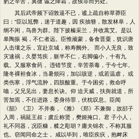
躬之辛苦，冀微 诚之降霜，故俟罪而穷处。
其后武帝频下诏敦逼不已，谧上疏自称草莽臣
曰：“臣以尪弊，迷于道趣，因 疾抽簪，散发林阜，人
纲不闲，鸟兽为群。陛下披榛采兰，并收蒿艾。是以
皋陶振 褐，不仁者远。臣惟顽蒙，备食晋粟，犹识唐
人击壤之乐，宜赴京城，称寿阙外。 而小人无良，致
灾速祸，久婴笃疾，躯半不仁，右脚偏小，十有九
载。又服寒食药， 违错节度，辛苦荼毒，于今七年。
隆冬裸袒食冰，当暑烦闷，加以咳逆，或若温虐， 或
类伤寒，浮气流肿，四肢酸重。于今困劣，救命呼
噏，父兄见出，妻息长诀。仰 迫天威，扶舆就道，所
苦加焉，不任进路，委身待罪，伏枕叹息。臣闻
《韶》《卫》 不并奏，《雅》《郑》不兼御，故郤子
入周，祸延王叔；虞丘称贤，樊姬掩口。君 子小人，
礼不同器，况臣糠，糅之彫胡？庸夫锦衣，不称其服
也。窃闻同命之士， 咸以毕到，唯臣疾疢，抱衅床