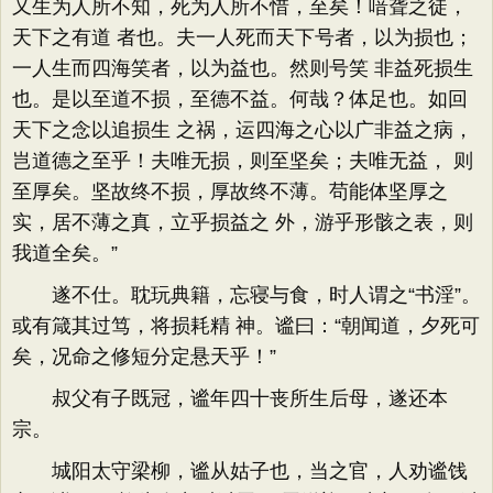
又生为人所不知，死为人所不惜，至矣！喑聋之徒，
天下之有道 者也。夫一人死而天下号者，以为损也；
一人生而四海笑者，以为益也。然则号笑 非益死损生
也。是以至道不损，至德不益。何哉？体足也。如回
天下之念以追损生 之祸，运四海之心以广非益之病，
岂道德之至乎！夫唯无损，则至坚矣；夫唯无益， 则
至厚矣。坚故终不损，厚故终不薄。苟能体坚厚之
实，居不薄之真，立乎损益之 外，游乎形骸之表，则
我道全矣。”
遂不仕。耽玩典籍，忘寝与食，时人谓之“书淫”。
或有箴其过笃，将损耗精 神。谧曰：“朝闻道，夕死可
矣，况命之修短分定悬天乎！”
叔父有子既冠，谧年四十丧所生后母，遂还本
宗。
城阳太守梁柳，谧从姑子也，当之官，人劝谧饯