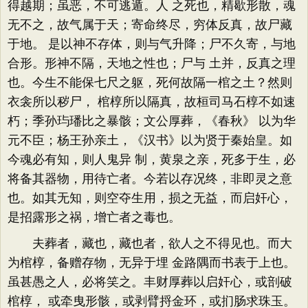
得越期；虽恶，不可逃遁。人 之死也，精歇形散，魂
无不之，故气属于天；寄命终尽，穷体反真，故尸藏
于地。 是以神不存体，则与气升降；尸不久寄，与地
合形。形神不隔，天地之性也；尸与 土并，反真之理
也。今生不能保七尺之躯，死何故隔一棺之土？然则
衣衾所以秽尸， 棺椁所以隔真，故桓司马石椁不如速
朽；季孙玙璠比之暴骸；文公厚葬，《春秋》 以为华
元不臣；杨王孙亲土，《汉书》以为贤于秦始皇。如
今魂必有知，则人鬼异 制，黄泉之亲，死多于生，必
将备其器物，用待亡者。今若以存况终，非即灵之意
也。如其无知，则空夺生用，损之无益，而启奸心，
是招露形之祸，增亡者之毒也。
夫葬者，藏也，藏也者，欲人之不得见也。而大
为棺椁，备赠存物，无异于埋 金路隅而书表于上也。
虽甚愚之人，必将笑之。丰财厚葬以启奸心，或剖破
棺椁， 或牵曳形骸，或剥臂捋金环，或扪肠求珠玉。