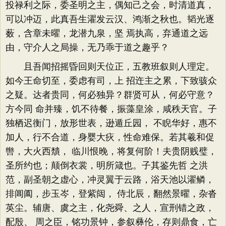
投禄利之际，委圣明之主，偶知己之会，时清道真，
可以冲迈，此真吾生濯发云汉、鸿渐之秋也。韬光逐
薮，含章未曜，龙潜九泉，坚 焉执高，弃通道之远
由，守介人之局操，无乃乖于道之趣乎？
且吾闻招摇昏回则天位正，五教班叙则人理定。
如今王命切至，委虑有司，上 招迕主之累，下致骇众
之疑。达者贵同，何必独异？群贤可从，何必守意？
方今同 命并臻，饥不待餐，振藻皇涂，咸秩天官。子
独栖迟衡门，放形世表，逊遁丘园， 不睨华好，惠不
加人，行不合道，身婴大疢，性命难保。若其羲和促
辔，大火西穨， 临川恨晚，将复何阶！夫贵阴贱璧，
圣所约也；颠倒衣裳，明所箴也。子其鉴先哲 之洪
范，副圣朝之虚心，冲灵翼于云路，浴天池以濯鳞，
排阊阖，步玉岑，登紫闼， 侍北辰，翻然景曜，杂沓
英尘。辅唐、虞之主，化尧舜、之人，宣刑错之政，
配殷、 周之臣，铭功景钟，参叙彝伦，存则鼎食，亡