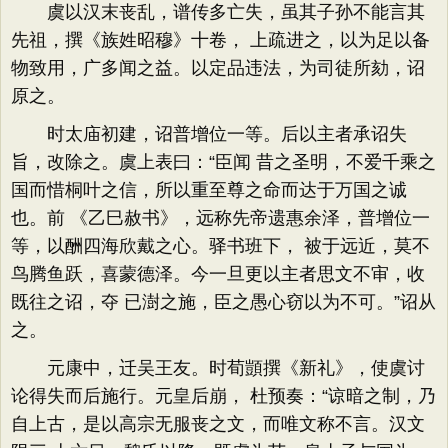
虞以汉末丧乱，谱传多亡失，虽其子孙不能言其
先祖，撰《族姓昭穆》十卷， 上疏进之，以为足以备
物致用，广多闻之益。以定品违法，为司徒所劾，诏
原之。
时太庙初建，诏普增位一等。后以主者承诏失
旨，改除之。虞上表曰：“臣闻 昔之圣明，不爱千乘之
国而惜桐叶之信，所以重至尊之命而达于万国之诚
也。前 《乙巳赦书》，远称先帝遗惠余泽，普增位一
等，以酬四海欣戴之心。驿书班下， 被于远近，莫不
鸟腾鱼跃，喜蒙德泽。今一旦更以主者思文不审，收
既往之诏，夺 已澍之施，臣之愚心窃以为不可。”诏从
之。
元康中，迁吴王友。时荀顗撰《新礼》，使虞讨
论得失而后施行。元皇后崩， 杜预奏：“谅暗之制，乃
自上古，是以高宗无服丧之文，而唯文称不言。汉文