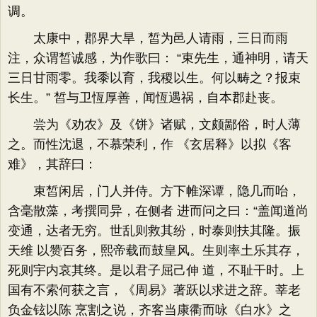
调。
太康中，郡界大旱，皙为邑人请雨，三日而雨
注，众谓皙诚感，为作歌曰： “束先生，通神明，请天
三日甘雨零。我黍以育，我稷以生。何以畴之？报束
长生。” 皙与卫恆厚善，闻恆遇祸，自本郡赴丧。
尝为《劝农》及《饼》诸赋，文颇鄙俗，时人薄
之。而性沈退，不慕荣利，作 《玄居释》以拟《客
难》，其辞曰：
束皙闲居，门人并侍。方下帷深谭，隐几而咍，
含毫散藻，考撰同异，在侧者 进而问之曰：“盖闻道尚
变通，达者无穷。世乱则救其纷，时泰则扶其隆。振
天维 以赞百务，熙帝载而鼓皇风。生则率土乐其存，
死则宇内哀其终。是以君子屈己伸 道，不耻干时。上
国有不索何获之言，《周易》著跃以求进之辞。莘老
负金铉以陈 烹割之说，齐客当康衢而咏《白水》之