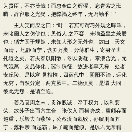
为贵臣，不亦茂哉！而忽金白之辉曜， 忘青紫之班
瞵，辞容服之光粲，抱弊褐之终年，无乃勤乎！”
主人笑而应之曰：“吁！若宾可谓习外观之晖晖，
未睹幽人之仿佛也；见俗人 之不容，未喻圣皇之兼爱
也；循方圆于规矩，未知大形之无外也。故曰，天玄
而清， 地静而宁，含罗万类，旁薄群生，寄身圣世，
托道之灵。若夫春以阳散，冬以阴凝， 泰液含光，元
气混蒸，众品仰化，诞制殊征。故进者享天禄，处者
安丘陵。是以寒 暑相推，四宿代中，阴阳不治，运化
无穷，自然分定，两克厥中。二物俱灵，是谓 大同；
彼此无怨，是谓至通。
若乃衰周之末，贵诈贱诚，牵于权力，以利要
荣。故苏子出而六主合，张仪入 而横势成，廉颇存而
赵重，乐毅去而燕轻，公叔没而魏败，孙膑刖而齐
宁，蠡种亲 而越霸，屈子疏而楚倾。是以君无常籍，