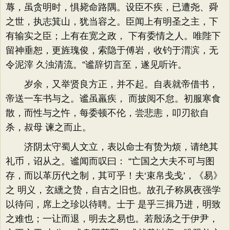
蓐，虽贪明时，惧毙命路隅。设臣不疾，已遭尧、舜
之世，执志箕山，犹当容之。臣闻上有明圣之主，下
有输实之臣；上有在宽之政， 下有委情之人。唯陛下
留神垂恕，更旌瑰俊，索隐于傅岩，收钓于渭滨，无
令泥滓 久浊清流。”谧辞切言至，遂见听许。
岁余，又举贤良方正，并不起。自表就帝借书，
帝送一车书与之。谧虽羸疾， 而披阅不怠。初服寒食
散，而性与之忤，每委顿不伦，尝悲恚，叩刃欲自
杀，叔母 谏之而止。
济阴太守蜀人文立，表以命士有贽为烦，请绝其
礼币，诏从之。谧闻而叹曰： “亡国之大夫不可与图
存，而以革历代之制，其可乎！夫‘束帛戋戋’，《易》
之 明义，玄纁之贽，自古之旧也。故孔子称夙夜强学
以待问，席上之珍以待聘。士于 是乎三揖乃进，明致
之难也；一让而退，明去之易也。若殷汤之于伊尹，