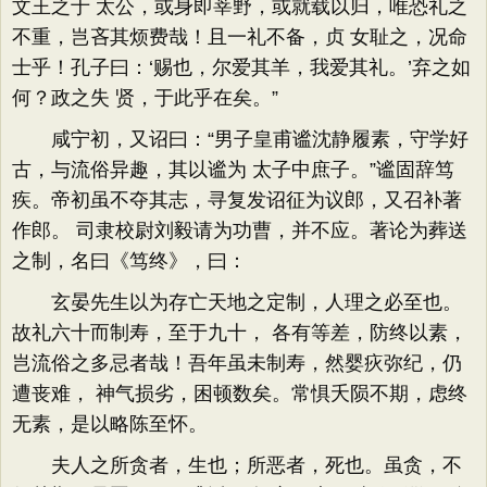
文王之于 太公，或身即莘野，或就载以归，唯恐礼之
不重，岂吝其烦费哉！且一礼不备，贞 女耻之，况命
士乎！孔子曰：‘赐也，尔爱其羊，我爱其礼。’弃之如
何？政之失 贤，于此乎在矣。”
咸宁初，又诏曰：“男子皇甫谧沈静履素，守学好
古，与流俗异趣，其以谧为 太子中庶子。”谧固辞笃
疾。帝初虽不夺其志，寻复发诏征为议郎，又召补著
作郎。 司隶校尉刘毅请为功曹，并不应。著论为葬送
之制，名曰《笃终》，曰：
玄晏先生以为存亡天地之定制，人理之必至也。
故礼六十而制寿，至于九十， 各有等差，防终以素，
岂流俗之多忌者哉！吾年虽未制寿，然婴疢弥纪，仍
遭丧难， 神气损劣，困顿数矣。常惧夭陨不期，虑终
无素，是以略陈至怀。
夫人之所贪者，生也；所恶者，死也。虽贪，不