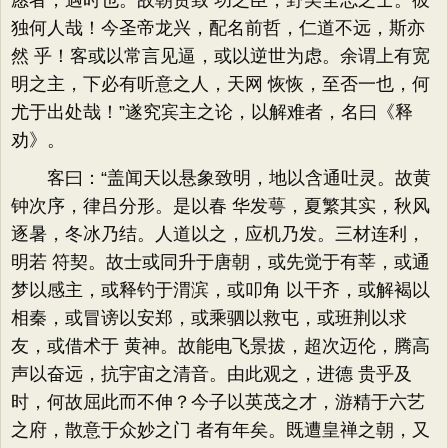
愿者，遇时也。故朝贵致 功之臣，野美全志之士。彼
独何人哉！今圣帝龙兴，配名前哲，仁道不远，斯亦
然 乎！客或以常言见逼，或以逆世为虑。余谓上有宽
明之主，下必有听意之人，天网 恢恢，至否一也，何
尤于出处哉！”遂究宾主之论，以解难者，名曰《释
劝》。
客曰：“盖闻天以悬象致明，地以含通吐灵。故黄
钟次序，律吕分形。是以春 华发萼，夏繁其实，秋风
逐暑，冬冰乃结。人道以之，应机乃发。三材连利，
明若 符契。故士或同升于唐朝，或先觉于有莘，或通
梦以感主，或释钓于渭滨，或叩角 以干齐，或解褐以
相秦，或冒谤以安郑，或乘驷以救屯，或班荆以求
友，或借术于 黄神。故能电飞景拔，超次迈伦，腾高
声以奋远，抗宇宙之清音。由此观之，进德 贵乎及
时，何故屈此而不伸？今子以英茂之才，游精于六艺
之府，散意于众妙之门 者有年矣。既遭皇禅之朝，又