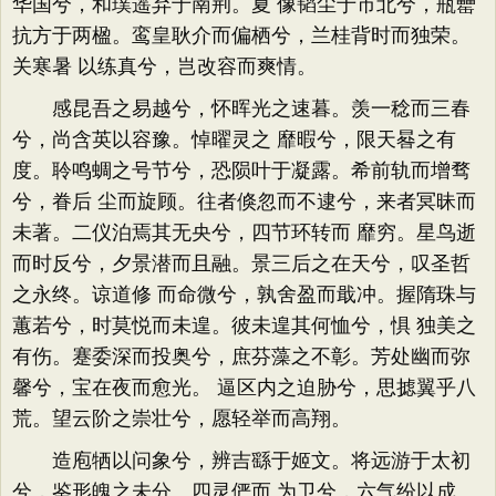
华国兮，和璞遥弃于南荆。夏 像韬尘于市北兮，瓶罍
抗方于两楹。鸾皇耿介而偏栖兮，兰桂背时而独荣。
关寒暑 以练真兮，岂改容而爽情。
感昆吾之易越兮，怀晖光之速暮。羡一稔而三春
兮，尚含英以容豫。悼曜灵之 靡暇兮，限天晷之有
度。聆鸣蜩之号节兮，恐陨叶于凝露。希前轨而增骛
兮，眷后 尘而旋顾。往者倏忽而不逮兮，来者冥昧而
未著。二仪泊焉其无央兮，四节环转而 靡穷。星鸟逝
而时反兮，夕景潜而且融。景三后之在天兮，叹圣哲
之永终。谅道修 而命微兮，孰舍盈而戢冲。握隋珠与
蕙若兮，时莫悦而未遑。彼未遑其何恤兮，惧 独美之
有伤。蹇委深而投奥兮，庶芬藻之不彰。芳处幽而弥
馨兮，宝在夜而愈光。 逼区内之迫胁兮，思摅翼乎八
荒。望云阶之崇壮兮，愿轻举而高翔。
造庖牺以问象兮，辨吉繇于姬文。将远游于太初
兮，鉴形魄之未分。四灵俨而 为卫兮，六气纷以成