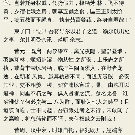
室。岂若托身权戚，凭势假力，择栖芳 林，飞不待
翼，夕宿七娥之房，朝享五鼎之食，匡三正则太阶
平，赞五教而玉绳直。 孰若茹藿餐蔬，终身自匿哉！”
束子曰：“居！吾将导尔以君子之道，谕尔以出处
之事。尔其明受余讯，谨听 余志。
昔元一既启，两仪肇立，离光夜隐，望舒昼戢，
羽族翔林，蟩蛁赴湿，物从性 之所安，士乐志之所
执，或背丰荣以岩栖，或排兰闼而求入，在野者龙
逸，在朝者 凤集。虽其轨迹不同，而道无贵贱，必安
其业，交不相羡，稷、契奋庸以宣道，巢、 由洗耳以
避禅，同垂不朽之称，俱入贤者之流。参名比誉，谁
劣谁优？何必贪与二 八为群，而耻为七人之畴乎！且
道睽而通，士不同趣，吾窃缀处者之末行，未敢闻 子
之高喻，将忽蒲轮而不眄，夫何权戚之云附哉！
昔周、汉中衰，时难自托，福兆既开，患端亦