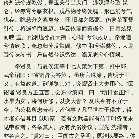
跨列缺兮规乾巛，挥玉关兮出天门。涉汉津兮望 昆
仑，经赤霄兮临玄根。观品物兮终复魂，形已消兮气
犹存。眺悬舟之离离兮，怀 旧都之蔼蔼。仍繁荣而督
引兮，将遄降而速迈。华云依霏而翼衡兮，日月炫晃
而映 盖。蹈烟煴兮辞天衢，心闣兮识故居。路遂遒
兮情欣欣，奄忽归兮反常闾。修中 和兮崇彝伦，大道
繇兮味琴书。乐自然兮识穷达，澹无思兮心恆娱。
举贤良，与夏侯湛等十七人策为下第，拜中郎。
武帝诏曰：“省诸贤良答策， 虽所言殊涂，皆明于王
义，有益政道。欲详览其对，究观贤士大夫用心。”因
诏诸 贤良方正直言，会东堂策问，曰：“顷日食正阳，
水旱为灾，将何所修，以变大眚？ 及法令有不宜于
今，为公私所患苦者，皆何事？凡平世在于得才，得
才者亦借耳目 以听察。若有文武器能有益于时务而未
见申叙者，各举其人。及有负俗谤议，宜先 洗濯者，
亦各言之。”虞对曰：“臣闻古之圣明，原始以要终，体