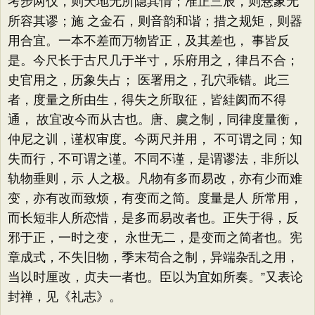
考步两仪，则天地无所隐其情；准正三辰，则悬象无
所容其谬；施 之金石，则音韵和谐；措之规矩，则器
用合宜。一本不差而万物皆正，及其差也， 事皆反
是。今尺长于古尺几于半寸，乐府用之，律吕不合；
史官用之，历象失占； 医署用之，孔穴乖错。此三
者，度量之所由生，得失之所取征，皆絓阂而不得
通， 故宜改今而从古也。唐、虞之制，同律度量衡，
仲尼之训，谨权审度。今两尺并用， 不可谓之同；知
失而行，不可谓之谨。不同不谨，是谓谬法，非所以
轨物垂则，示 人之极。凡物有多而易改，亦有少而难
变，亦有改而致烦，有变而之简。度量是人 所常用，
而长短非人所恋惜，是多而易改者也。正失于得，反
邪于正，一时之变， 永世无二，是变而之简者也。宪
章成式，不失旧物，季末苟合之制，异端杂乱之用，
当以时厘改，贞夫一者也。臣以为宜如所奏。”又表论
封禅，见《礼志》。