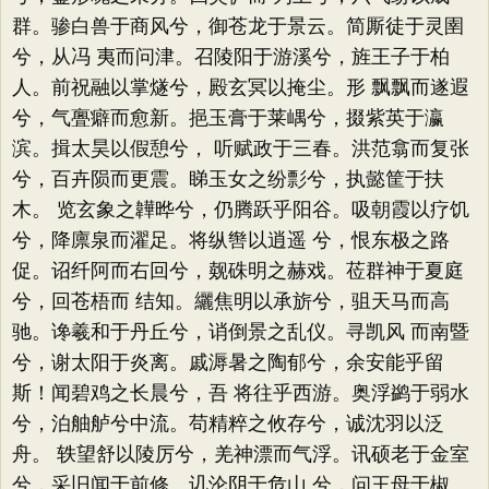
群。骖白兽于商风兮，御苍龙于景云。简厮徒于灵圉
兮，从冯 夷而问津。召陵阳于游溪兮，旌王子于柏
人。前祝融以掌燧兮，殿玄冥以掩尘。形 飘飘而遂遐
兮，气亹癖而愈新。挹玉膏于莱嵎兮，掇紫英于瀛
滨。揖太昊以假憩兮， 听赋政于三春。洪范翕而复张
兮，百卉陨而更震。睇玉女之纷彯兮，执懿筐于扶
木。 览玄象之韡晔兮，仍腾跃乎阳谷。吸朝霞以疗饥
兮，降廪泉而濯足。将纵辔以逍遥 兮，恨东极之路
促。诏纤阿而右回兮，觌硃明之赫戏。莅群神于夏庭
兮，回苍梧而 结知。纚焦明以承旂兮，驵天马而高
驰。谗羲和于丹丘兮，诮倒景之乱仪。寻凯风 而南暨
兮，谢太阳于炎离。戚溽暑之陶郁兮，余安能乎留
斯！闻碧鸡之长晨兮，吾 将往乎西游。奥浮鹢于弱水
兮，泊舳舻兮中流。苟精粹之攸存兮，诚沈羽以泛
舟。 轶望舒以陵厉兮，羌神漂而气浮。讯硕老于金室
兮，采旧闻于前修。讥沦阴于危山 兮，问王母于椒