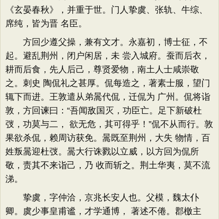
《玄晏春秋》，并重于世。门人挚虞、张轨、牛综、
席纯，皆为晋 名臣。
方回少遵父操，兼有文才。永嘉初，博士征，不
起。避乱荆州，闭户闲居，未 尝入城府。蚕而后衣，
耕而后食，先人后己，尊贤爱物，南土人士咸崇敬
之。刺史 陶侃礼之甚厚。侃每造之，著素士服，望门
辄下而进。王敦遣从弟暠代侃，迁侃为 广州。侃将诣
敦，方回谏曰：“吾闻敌国灭，功臣亡。足下新破杜
弢，功莫与二， 欲无危，其可得乎！”侃不从而行。敦
果欲杀侃，赖周访获免。暠既至荆州，大失 物情，百
姓叛暠迎杜弢。暠大行诛戮以立威，以方回为侃所
敬，责其不来诣己，乃 收而斩之。荆土华夷，莫不流
涕。
挚虞，字仲洽，京兆长安人也。父模，魏太仆
卿。虞少事皇甫谧，才学通博， 著述不倦。郡檄主