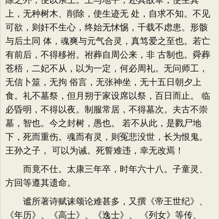
除之外，便以亲土。土与地平，还其故草，使生其
上，无种树木、削除，使生迹无 处，自求不知。不见
可欲，则奸不生心，终始无怵惕，千载不虑患。形骸
与后土同 体，魂爽与元气合灵，真笃爱之至也。若亡
有前后，不得移祔。祔葬自周公来，非 古制也。舜葬
苍梧，二妃不从，以为一定，何必周礼。无问师工，
无信卜筮，无拘 俗言，无张神坐，无十五日朝夕上
食。礼不墓祭，但月朔于家设席以祭，百日而止。 临
必昏明，不得以夜。制服常居，不得墓次。夫古不崇
墓，智也。今之封树，愚也。 若不从此，是戮尸地
下，死而重伤。魂而有灵，则冤悲没世，长为恨鬼。
王孙之子， 可以为诫。死誓难违，幸无改焉！
而竟不仕。太康三年卒，时年六十八。子童灵、
方回等遵其遗命。
谧所著诗赋诔颂论难甚多，又撰《帝王世纪》、
《年历》、《高士》、《逸士》、 《列女》等传、