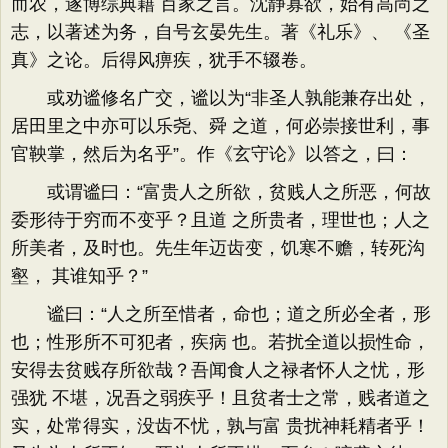
而农，遂博综典籍 百家之言。沈静寡欲，始有高尚之
志，以著述为务，自号玄晏先生。著《礼乐》、 《圣
真》之论。后得风痹疾，犹手不辍卷。
或劝谧修名广交，谧以为“非圣人孰能兼存出处，
居田里之中亦可以乐尧、舜 之道，何必崇接世利，事
官鞅掌，然后为名乎”。作《玄守论》以答之，曰：
或谓谧曰：“富贵人之所欲，贫贱人之所恶，何故
委形待于穷而不变乎？且道 之所贵者，理世也；人之
所美者，及时也。先生年迈齿变，饥寒不赡，转死沟
壑， 其谁知乎？”
谧曰：“人之所至惜者，命也；道之所必全者，形
也；性形所不可犯者，疾病 也。若扰全道以损性命，
安得去贫贱存所欲哉？吾闻食人之禄者怀人之忧，形
强犹 不堪，况吾之弱疾乎！且贫者士之常，贱者道之
实，处常得实，没齿不忧，孰与富 贵扰神耗精者乎！