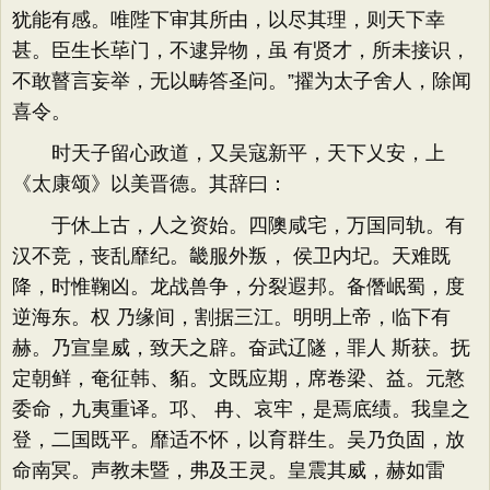
犹能有感。唯陛下审其所由，以尽其理，则天下幸
甚。臣生长荜门，不逮异物，虽 有贤才，所未接识，
不敢瞽言妄举，无以畴答圣问。”擢为太子舍人，除闻
喜令。
时天子留心政道，又吴寇新平，天下乂安，上
《太康颂》以美晋德。其辞曰：
于休上古，人之资始。四隩咸宅，万国同轨。有
汉不竞，丧乱靡纪。畿服外叛， 侯卫内圮。天难既
降，时惟鞠凶。龙战兽争，分裂遐邦。备僭岷蜀，度
逆海东。权 乃缘间，割据三江。明明上帝，临下有
赫。乃宣皇威，致天之辟。奋武辽隧，罪人 斯获。抚
定朝鲜，奄征韩、貊。文既应期，席卷梁、益。元憝
委命，九夷重译。邛、 冉、哀牢，是焉底绩。我皇之
登，二国既平。靡适不怀，以育群生。吴乃负固，放
命南冥。声教未暨，弗及王灵。皇震其威，赫如雷