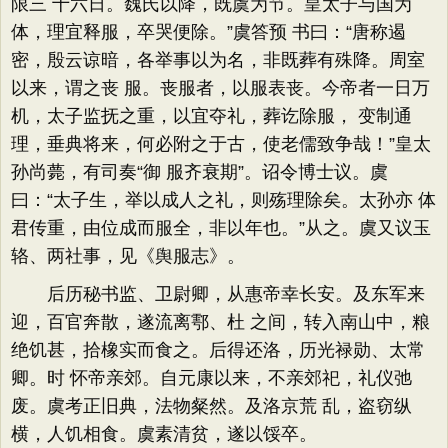
限三 十六日。魏氏以降，既虞为节。皇太子与国为
体，理宜释服，卒哭便除。”虞答预 书曰：“唐称遏
密，殷云谅暗，各举事以为名，非既葬有殊降。周室
以来，谓之丧 服。丧服者，以服表丧。今帝者一日万
机，太子监抚之重，以宜夺礼，葬讫除服， 变制通
理，垂典将来，何必附之于古，使老儒致争哉！”皇太
孙尚薨，有司奏“御 服齐衰期”。诏令博士议。虞
曰：“太子生，举以成人之礼，则殇理除矣。太孙亦 体
君传重，由位成而服全，非以年也。”从之。虞又议玉
辂、两社事，见《舆服志》。
后历秘书监、卫尉卿，从惠帝幸长安。及东军来
迎，百官奔散，遂流离鄠、杜 之间，转入南山中，粮
绝饥甚，拾橡实而食之。后得还洛，历光禄勋、太常
卿。时 怀帝亲郊。自元康以来，不亲郊祀，礼仪弛
废。虞考正旧典，法物粲然。及洛京荒 乱，盗窃纵
横，人饥相食。虞素清贫，遂以馁卒。