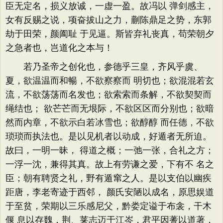
臣无定名，损义放诚，一虚一盈。故冯以 弹剑感主，
女有反赐之说，项奋拔山之力，蒯陈鼎足之势，东郭
劫于田荣，颜阖耻 于见逼。斯皆弃礼丧真，苟荣朝夕
之急者也，岂道化之本与！
若乃圣帝之创化也，参德乎三皇，齐风乎虞、
夏，欲温温而和暢，不欲察察而 明切也；欲混混若玄
流，不欲荡荡而名发也；欲索索而条解，不欲契契而
绳结也； 欲芒芒而无垠际，不欲区区而分别也；欲暗
然而内章，不欲示白若冰雪也；欲醇醇 而任德，不欲
琐琐而执法也。是以见机者以动成，好遁者无所迫。
故曰，一明一昧， 得道之概；一弛一张，合礼之方；
一浮一沈，兼得其真。故上有劳谦之爱，下有不 名之
臣；朝有聘贤之礼，野有遁窜之人。是以支伯以幽疾
距唐，李老寄迹于西邻， 颜氏安陋以成名，原思娱道
于至贫，荣期以三乐感尼父，黔娄定谥于布衾，干木
偃 息以存魏，荆、莱志迈于江岑，君平因蓍以道著，