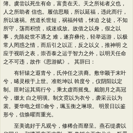
簿。虞尝以死生有命，富贵在天。天之所祐者义也，
人之所助者 信也。履信思顺，所以延福，违此而行，
所以速祸。然道长世短，祸福舛错，怵迫 之徒，不知
所守，荡而积愤，或迷或放。故借之以身，假之以
事，先陈处世不遇之 难，遂弃彝伦，轻举远游，以极
常人罔惑之情，而后引之以正，反之以义，推神明 之
应于视听之表，崇否泰之运于智力之外，以明天任命
之不可违，故作《思游赋》。 其辞曰：
有轩辕之遐胄兮，氏仲任之洪裔。敷华颖于末叶
兮，晞灵根于上世。准乾坤以 斡度兮，仪阴阳以定
制。匪时运其焉行兮，乘太虚而摇曳。戴朗月之高冠
兮，缀太 白之明璜。制文霓以为衣兮，袭采云以为
裳。要华电之煜龠兮，珮玉衡之琳琅。 明景日以鉴
形兮，信焕曜而重光。
至美诡好于凡观兮，修稀合而靡呈。燕石缇袭以