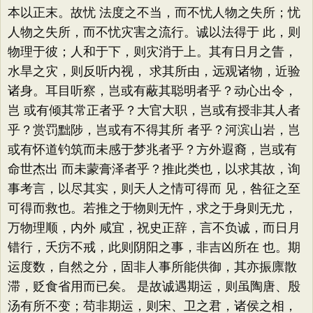
本以正末。故忧 法度之不当，而不忧人物之失所；忧
人物之失所，而不忧灾害之流行。诚以法得于 此，则
物理于彼；人和于下，则灾消于上。其有日月之眚，
水旱之灾，则反听内视， 求其所由，远观诸物，近验
诸身。耳目听察，岂或有蔽其聪明者乎？动心出令，
岂 或有倾其常正者乎？大官大职，岂或有授非其人者
乎？赏罚黜陟，岂或有不得其所 者乎？河滨山岩，岂
或有怀道钓筑而未感于梦兆者乎？方外遐裔，岂或有
命世杰出 而未蒙膏泽者乎？推此类也，以求其故，询
事考言，以尽其实，则天人之情可得而 见，咎征之至
可得而救也。若推之于物则无忤，求之于身则无尤，
万物理顺，内外 咸宜，祝史正辞，言不负诚，而日月
错行，夭疠不戒，此则阴阳之事，非吉凶所在 也。期
运度数，自然之分，固非人事所能供御，其亦振廪散
滞，贬食省用而已矣。 是故诚遇期运，则虽陶唐、殷
汤有所不变；苟非期运，则宋、卫之君，诸侯之相，