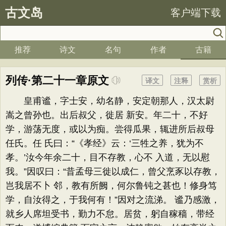
古文岛
客户端下载
推荐
诗文
名句
作者
古籍
列传·第二十一章原文
译文
注释
赏析
皇甫谧，字士安，幼名静，安定朝那人，汉太尉
嵩之曾孙也。出后叔父，徙居 新安。年二十，不好
学，游荡无度，或以为痴。尝得瓜果，辄进所后叔母
任氏。任 氏曰：“《孝经》云：‘三牲之养，犹为不
孝。’汝今年余二十，目不存教，心不 入道，无以慰
我。”因叹曰：“昔孟母三徙以成仁，曾父烹豕以存教，
岂我居不卜 邻，教有所阙，何尔鲁钝之甚也！修身笃
学，自汝得之，于我何有！”因对之流涕。 谧乃感激，
就乡人席坦受书，勤力不怠。居贫，躬自稼穑，带经