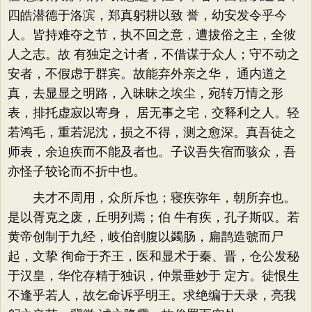
四皓潜德于洛滨，郑真躬耕以致 誉，幼安发令乎今
人。皆持难夺之节，执不回之意，遭拔俗之主，全彼
人之志。故 有独定之计者，不借谋于众人；守不动之
安者，不假虑于群宾。故能弃外亲之华， 通内道之
真，去显显之明路，入昧昧之埃尘，宛转万情之形
表，排托虚寂以寄身， 居无事之宅，交释利之人。轻
若鸿毛，重若泥沈，损之不得，测之愈深。真吾徒之
师表，余迫疾而不能及者也。子议吾失宿而骇众，吾
亦怪子较论而不折中也。
夫才不周用，众所斥也；寝疾弥年，朝所弃也。
是以胥克之废，丘明列焉；伯 牛有疾，孔子斯叹。若
黄帝创制于九经，岐伯剖腹以蠲肠，扁鹊造虢而尸
起，文挚 徇命于齐王，医和显术于秦、晋，仓公发秘
于汉皇，华佗存精于独识，仲景垂妙于 定方。徒恨生
不逢乎若人，故乞命诉乎明王。求绝编于天录，亮我