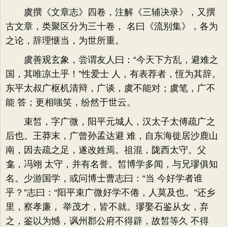
虞撰《文章志》四卷，注解《三辅决录》，又撰
古文章，类聚区分为三十卷， 名曰《流别集》，各为
之论，辞理惬当，为世所重。
虞善观玄象，尝谓友人曰：“今天下方乱，避难之
国，其唯凉土乎！”性爱士 人，有表荐者，恆为其辞。
东平太叔广枢机清辩，广谈，虞不能对；虞笔，广不
能 答；更相嗤笑，纷然于世云。
束皙，字广微，阳平元城人，汉太子太傅疏广之
后也。王莽末，广曾孙孟达避 难，自东海徙居沙鹿山
南，因去疏之足，遂改姓焉。祖混，陇西太守。父
龛，冯翊 太守，并有名誉。皙博学多闻，与兄璆俱知
名。少游国学，或问博士曹志曰：“当 今好学者谁
乎？”志曰：“阳平束广微好学不倦，人莫及也。”还乡
里，察孝廉， 举茂才，皆不就。璆娶石鉴从女，弃
之，鉴以为憾，讽州郡公府不得辟，故皙等久 不得