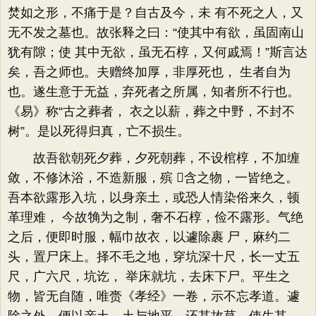
焚如之形，不痛于是？自古及今，未 有不死之人，又
无不发之墓也。故张释之曰：“使其中有欲，虽固南山
犹有隙；使 其中无欲，虽无石椁，又何戚焉！”斯言达
矣，吾之师也。夫赠终加厚，非厚死也， 生者自为
也。遂生意于无益，弃死者之所属，知者所不行也。
《易》称“古之葬者， 衣之以薪，葬之中野，不封不
树”。是以死得归真，亡不损生。
故吾欲朝死夕葬，夕死朝葬，不设棺椁，不加缠
敛，不修沐浴，不造新服，殡 含之物，一皆绝之。
吾本欲露形入坑，以身亲土，或恐人情染俗来久，顿
革理难， 今故觕为之制，奢不石椁，俭不露形。气绝
之后，便即时服，幅巾故衣，以遽除裹 尸，麻约二
头，置尸床上。择不毛之地，穿坑深十尺，长一丈五
尺，广六尺，坑讫， 举床就坑，去床下尸。平生之
物，皆无自随，唯赍《孝经》一卷，示不忘孝道。遽