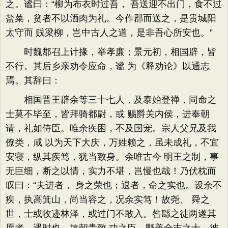
之。谧曰：“柳为布衣时过吾， 吾送迎不出门，食不过
盐菜，贫者不以酒肉为礼。今作郡而送之，是贵城阳
太守而 贱梁柳，岂中古人之道，是非吾心所安也。”
时魏郡召上计掾，举孝廉；景元初，相国辟，皆
不行。其后乡亲劝令应命，谧 为《释劝论》以通志
焉。其辞曰：
相国晋王辟余等三十七人，及泰始登禅，同命之
士莫不毕至，皆拜骑都尉，或 赐爵关内侯，进奉朝
请，礼如侍臣。唯余疾困，不及国宠。宗人父兄及我
僚类，咸 以为天下大庆，万姓赖之，虽未成礼，不宜
安寝，纵其疾笃，犹当致身。余唯古今 明王之制，事
无巨细，断之以情，实力不堪，岂慢也哉！乃伏枕而
叹曰：“夫进者， 身之荣也；退者，命之实也。设余不
疾，执高箕山，尚当容之，况余实笃！故尧、 舜之
世，士或收迹林泽，或过门不敢入。咎繇之徒两遂其