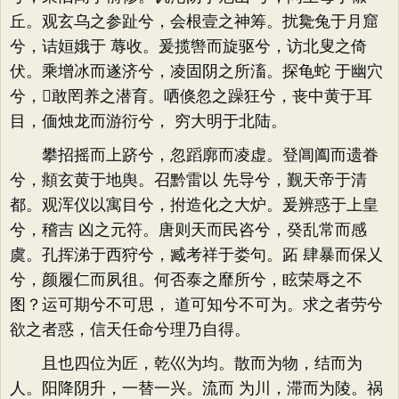
丘。观玄乌之参趾兮，会根壹之神筹。扰毚兔于月窟
兮，诘姮娥于 蓐收。爰揽辔而旋驱兮，访北叟之倚
伏。乘增冰而遂济兮，凌固阴之所滀。探龟蛇 于幽穴
兮，敢罔养之潜育。哂倏忽之躁狂兮，丧中黄于耳
目，偭烛龙而游衍兮， 穷大明于北陆。
攀招摇而上跻兮，忽蹈廓而凌虚。登阊阖而遗眷
兮，頫玄黄于地舆。召黔雷以 先导兮，觐天帝于清
都。观浑仪以寓目兮，拊造化之大炉。爰辨惑于上皇
兮，稽吉 凶之元符。唐则天而民咨兮，癸乱常而感
虞。孔挥涕于西狩兮，臧考祥于娄句。跖 肆暴而保乂
兮，颜履仁而夙徂。何否泰之靡所兮，眩荣辱之不
图？运可期兮不可思， 道可知兮不可为。求之者劳兮
欲之者惑，信天任命兮理乃自得。
且也四位为匠，乾巛为均。散而为物，结而为
人。阳降阴升，一替一兴。流而 为川，滞而为陵。祸