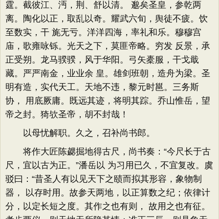
霆。截彼江、沔，荆、舒以清。 邈矣圣皇，参乾两
离。陶化以正，取乱以奇。耀武六旬，舆徒不疲。饮
至数实，干 旄无亏。洋洋四海，率礼和乐。穆穆宫
庙，歌雍咏铄。光天之下，莫匪帝略。穷发 反景，承
正受朔。龙马骙骙，风于华阳。弓矢橐服，干戈戢
藏。严严南金，业业余 皇。雄剑班朝，造舟为梁。圣
明有造，实代天工。天地不违，黎元时邕。三务斯
协， 用底厥庸。既远其迹，将明其踪。乔山惟岳，望
帝之封。猗欤圣帝，胡不封哉！
以母忧解职。久之，召补尚书郎。
将作大匠陈勰掘地得古尺，尚书奏：“今尺长于古
尺，宜以古为正。”潘岳以 为习用已久，不宜复改。虞
驳曰：“昔圣人有以见天下之赜而拟其形容，象物制
器， 以存时用。故参天两地，以正算数之纪；依律计
分，以定长短之度。其作之也有则， 故用之也有征。