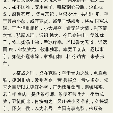
父。即日大敌犹强，天仇未雪， 余尔昆季，在外三
人，如不匡难，安用臣子。唯应剖心尝胆，泣血枕
戈，感誓苍穹， 凭灵宗祀，昼谋夕计，共思匡复。至
于其余小忿，或宜宽贷。诚复子憾须臾，将奈 国冤未
逞。正当轻重相推，小大易夺，遣无益之情，割下流
之悼，弘豁以理，通识 勉之。今已丧钟山，复诛犹
子，将非扬汤止沸，吞冰疗寒。若以誉之无道，近远
同 疾，弟复效尤，攸非独罪。幸宽于众议，忍以事
宁。如使外寇未除，家祸仍构，料 今访古，未或弗
亡。
夫征战之理，义在克胜；至于骨肉之战，愈胜愈
酷，捷则非功，败则有丧，劳 兵损义，亏失多矣。侯
景之军所以未窥江外者，正为籓屏盘固，宗镇强密。
若自相 鱼肉，是代景行师。景便不劳兵力，坐致成
效，丑徒闻此，何快如之！又庄铁小竖 作乱，久挟观
宁、怀安二侯，以为名号，当阳有事克掣，殊废备