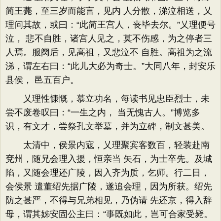
简王薨，至三岁而能言，见内 人分散，涕泣相送，乂
理问其故，或曰：“此简王宫人，丧毕去尔。”乂理便号
泣， 悲不自胜，诸宫人见之，莫不伤感，为之停者三
人焉。服阕后，见高祖，又悲泣不 自胜。高祖为之流
涕，谓左右曰：“此儿大必为奇士。”大同八年，封安乐
县侯， 邑五百户。
乂理性慷慨，慕立功名，每读书见忠臣烈士，未
尝不废卷叹曰：“一生之内， 当无愧古人。”博览多
识，有文才，尝祭孔文举墓，并为立碑，制文甚美。
太清中，侯景内寇，乂理聚宾客数百，轻装赴南
兗州，随兄会理入援，恒亲当 矢石，为士卒先。及城
陷，又随会理还广陵，因入齐为质，乞师。行二日，
会侯景 遣董绍先据广陵，遂追会理，因为所获。绍先
防之甚严，不得与兄弟相见，乃伪请 先还京，得入辞
母，谓其姊安固公主曰：“事既如此，岂可合家受毙。