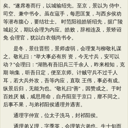
矣。”遂席卷而行，以城输绍先。至京，景以为 侍中、
司空、兼中书令。虽在寇手，每思匡复，与西乡侯劝
等潜布腹心，要结壮士。 时范阳祖皓斩绍先，据广陵
城起义，期以会理为内应。皓败，辞相连及，景矫诏
免 会理官，犹以白衣领尚书令。
是冬，景往晋熙，景师虚弱，会理复与柳敬礼谋
之。敬礼曰：“举大事必有所 资，今无寸兵，安可以
动？”会理曰：“湖熟有吾旧兵三千余人，昨来相知，克
期 响集，听吾日定，便至京师。计贼守兵不过千人
耳，若大兵外攻，吾等内应，直取 王伟，事必有成。
纵景后归，无能为也。”敬礼曰“善”，因赞成之。于时
百姓厌 贼，咸思用命，自丹阳至于京口，靡不同之。
后事不果，与弟祁阳侯通理并遇害。
通理字仲宣，位太子洗马，封祁阳侯。
通理弟乂理，字季英，会理第六弟也。生十旬而