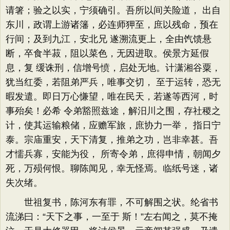
请箸；验之以实，宁须确引。吾所以间关险道， 出自
东川，政谓上游诸籓，必连师狎至，庶以残命，预在
行间；及到九江，安北兄 遂溯流更上，全由饩馈悬
断，卒食半菽，阻以菜色，无因进取。侯景方延假
息，复 缓诛刑，信增号愤，启处无地。计潇湘谷粟，
犹当红委，若阻弟严兵，唯事交切， 至于运转，恐无
暇发遣。即日万心慊望，唯在民天，若遂等西河，时
事殆矣！必希 令弟豁照兹途，解汨川之围，存社稷之
计，使其运输粮储，应赡军旅，庶协力一举， 指日宁
泰。宗庙重安，天下清复，推弟之功，岂非幸甚。吾
才懦兵寡，安能为役， 所寄令弟，庶得申情，朝闻夕
死，万殒何恨。聊陈闻见，幸无怪焉。临纸号迷，诸
失次绪。
世祖复书，陈河东有罪，不可解围之状。纶省书
流涕曰：“天下之事，一至于 斯！”左右闻之，莫不掩