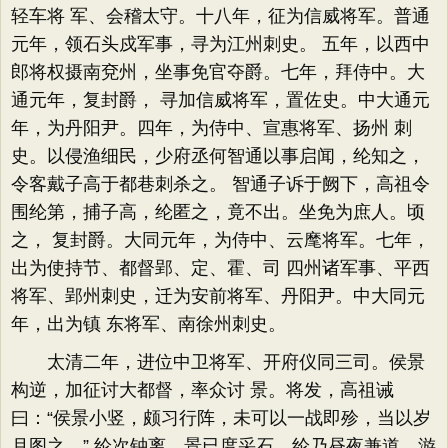
轻车将 军、会稽太守。十八年，征为信威将军。普通
元年，领石头戍军事，寻为江州刺史。 五年，以西中
郎将权摄南兗州，坐事免官夺爵。七年，拜侍中。大
通元年，复封爵， 寻加信威将军，置佐史。中大通元
年，为丹阳尹。四年，为侍中、宣惠将军、扬州 刺
史。以侵渔细民，少府丞何智通以事启闻，纶知之，
令客戴子高于都巷刺杀之。 智通子诉于阙下，高祖令
围纶第，捕子高，纶匿之，竟不出。坐免为庶人。顷
之， 复封爵。大同元年，为侍中、云麾将军。七年，
出为使持节、都督郢、定、霍、司 四州诸军事、平西
将军、郢州刺史，迁为安前将军、丹阳尹。中大同元
年，出为镇 东将军、南徐州刺史。
太清二年，进位中卫将军、开府仪同三司。侯景
构逆，加征讨大都督，率众讨 景。将发，高祖诫
曰：“侯景小竖，颇习行阵，未可以一战即殄，当以岁
月图之。” 纶次钟离，景已度采石。纶乃昼夜兼道，游