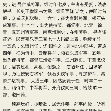
史，进 号仁威将军。绩时年七岁，主者有受货，洗改
解书，长史王僧孺弗之觉，绩见而辄 诘之，便即时首
服，众咸叹其聪警。十六年，征为宣毅将军、领石头
戍军事。十七 年，出为使持节、都督南、北兗、徐、
青、冀五州诸军事、南兗州刺史，在州著称。 寻有诏
征还，民曹嘉乐等三百七十人诣阙上表，称绩尤异一
十五条，乞留州任，优 诏许之，进号北中郎将。普通
四年，征为侍中、云麾将军，领石头戍军事。五年，
出为使持节、都督江州诸军事、江州刺史。丁董淑仪
忧，居丧过礼，高祖手诏勉之， 使摄州任，固求解
职，乃征授安右将军、领石头戍军事，寻加护军。羸
瘠弗堪视事。 大通三年，因感病薨于任，时年二十
五。赠侍中、中军将军、开府仪同三司，给鼓 吹一
部。谥曰简。
绩寡玩好，少嗜欲，居无仆妾，躬事约俭，所有