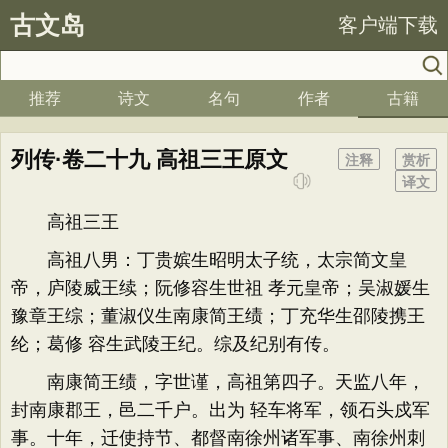
古文岛
客户端下载
推荐
诗文
名句
作者
古籍
列传·卷二十九 高祖三王原文
注释
赏析
译文
高祖三王
高祖八男：丁贵嫔生昭明太子统，太宗简文皇
帝，庐陵威王续；阮修容生世祖 孝元皇帝；吴淑媛生
豫章王综；董淑仪生南康简王绩；丁充华生邵陵携王
纶；葛修 容生武陵王纪。综及纪别有传。
南康简王绩，字世谨，高祖第四子。天监八年，
封南康郡王，邑二千户。出为 轻车将军，领石头戍军
事。十年，迁使持节、都督南徐州诸军事、南徐州刺