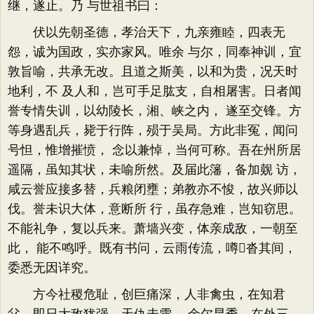
继，遂止。乃 与世祖书曰：
伏以先朝圣德，孝治天下，九亲雍睦，四表无
怨，诚为国政，实亦家风。唯余 与尔，同奉神训，宜
敦旨喻，共承无改。且道之斯美，以和为贵，况天时
地利，不 及人和，岂可手足肱支，自相屠害。日者闻
誉专情失训，以幼陵长，湘、峡之内， 遂至交锋。方
等身遇乱兵，毙于行阵，殒于吴局。方此非冤，闻问
号怛，惟增摧愤， 念以兼悼，当何可称。吾在州所居
遥隔，虽知其状，未喻所然。及届此籓，备加觌 访，
咸云誉应接多替，兵粮闭壅；弟教亦不悛，故兴师以
伐。誉未识大体，意断所 行，虽存急难，岂知窃思。
不能礼争，复以兵来。萧墙兴变，体亲成敌，一朝至
此， 能不鸣呼。既有书问，云雨传流，噂沓其间，
委悉无因详究。
方今社稷危耻，创巨痛深，人非禽虫，在知君