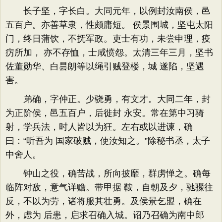
长子坚，字长白。大同元年，以例封汝南侯，邑
五百户。亦善草隶，性颇庸短。 侯景围城，坚屯太阳
门，终日蒲饮，不抚军政。吏士有功，未尝申理，疫
疠所加， 亦不存恤，士咸愤怨。太清三年三月，坚书
佐董勋华、白昙朗等以绳引贼登楼，城 遂陷，坚遇
害。
弟确，字仲正。少骁勇，有文才。大同二年，封
为正阶侯，邑五百户，后徙封 永安。常在第中习骑
射，学兵法，时人皆以为狂。左右或以进谏，确
曰：“听吾为 国家破贼，使汝知之。”除秘书丞，太子
中舍人。
钟山之役，确苦战，所向披靡，群虏惮之。确每
临阵对敌，意气详赡。带甲据 鞍，自朝及夕，驰骤往
反，不以为劳，诸将服其壮勇。及侯景乞盟，确在
外，虑为 后患，启求召确入城。诏乃召确为南中郎