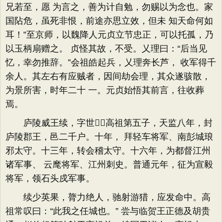
兄若至，愿 为言之，善为计自勉，勿赐以为念也。家
国阽危，虽死非恨，前途亦思立效，但未 知天命何如
耳！”至京师，以魏降人元贞立节忠正，可以托孤，乃
以玉柄扇赠之。 贞怪其故，不受。乂理曰：“后当见
忆，幸勿推辞。”会祖皓起兵，乂理奔长芦， 收军得千
余人。其左右有应贼者，因间劫会理，其众遂骇散，
为景所害，时年二十 一。元贞始悟其前言，往收葬
焉。
庐陵威王续，字世，高祖第五子，天监八年，封
庐陵郡王，邑二千户。十年， 拜轻车将军、南彭城琅
邪太守。十三年，转会稽太守。十六年，为都督江州
诸军事、 云麾将军、江州刺史。普通元年，征为宣毅
将军，领石头戍军事。
续少英果，膂力绝人，驰射游猎，应发命中。高
祖常叹曰：“此我之任城也。” 尝与临贺王正德及胡贵