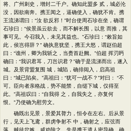
将、广州刺史，增封二千户。确知此盟多 贰，城必沦
没，因欲南奔。携王闻之，逼确使入，确犹不肯。携
王流涕谓曰：“汝 欲反邪！”时台使周石珍在坐，确谓
石珍曰：“侯景虽云欲去，而不解长围，以意 而推，其
事可见。今召我入，未见其益也。”石珍曰：“敕旨如
此，侯岂得辞？” 确执意犹坚，携王大怒，谓赵伯超
曰：“谯州，卿为我斩之，当赉首赴阙。”伯超 挥刃眄
确曰：“我识君耳，刀岂识君？”确于是流涕而出，遂入
城。及景背盟复围 城，城陷，确排闼入，启高祖
曰：“城已陷矣。”高祖曰：“犹可一战不？”对曰： “不
可。臣向者亲格战，势不能禁，自缒下城，仅得至
此。”高祖叹曰：“自我得 之，自我失之，亦复何
恨。”乃使确为慰劳文。
确既出见景，景爱其膂力，恒令在左右。后从景
行，见天上飞鸢，群虏争射不 中，确射之，应弦而
落。贼徒忿嫉，咸劝除之。先是携王遣人密导确，确