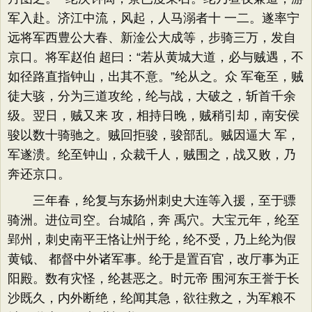
军入赴。济江中流，风起，人马溺者十 一二。遂率宁
远将军西豊公大春、新淦公大成等，步骑三万，发自
京口。将军赵伯 超曰：“若从黄城大道，必与贼遇，不
如径路直指钟山，出其不意。”纶从之。众 军奄至，贼
徒大骇，分为三道攻纶，纶与战，大破之，斩首千余
级。翌日，贼又来 攻，相持日晚，贼稍引却，南安侯
骏以数十骑驰之。贼回拒骏，骏部乱。贼因逼大 军，
军遂溃。纶至钟山，众裁千人，贼围之，战又败，乃
奔还京口。
三年春，纶复与东扬州刺史大连等入援，至于骠
骑洲。进位司空。台城陷，奔 禹穴。大宝元年，纶至
郢州，刺史南平王恪让州于纶，纶不受，乃上纶为假
黄钺、 都督中外诸军事。纶于是置百官，改厅事为正
阳殿。数有灾怪，纶甚恶之。时元帝 围河东王誉于长
沙既久，内外断绝，纶闻其急，欲往救之，为军粮不