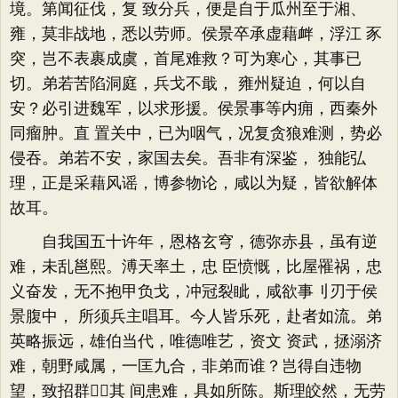
境。第闻征伐，复 致分兵，便是自于瓜州至于湘、
雍，莫非战地，悉以劳师。侯景卒承虚藉衅，浮江 豕
突，岂不表裹成虞，首尾难救？可为寒心，其事已
切。弟若苦陷洞庭，兵戈不戢， 雍州疑迫，何以自
安？必引进魏军，以求形援。侯景事等内痈，西秦外
同瘤肿。直 置关中，已为咽气，况复贪狼难测，势必
侵吞。弟若不安，家国去矣。吾非有深鉴， 独能弘
理，正是采藉风谣，博参物论，咸以为疑，皆欲解体
故耳。
自我国五十许年，恩格玄穹，德弥赤县，虽有逆
难，未乱邕熙。溥天率土，忠 臣愤慨，比屋罹祸，忠
义奋发，无不抱甲负戈，冲冠裂眦，咸欲事刂刃于侯
景腹中， 所须兵主唱耳。今人皆乐死，赴者如流。弟
英略振远，雄伯当代，唯德唯艺，资文 资武，拯溺济
难，朝野咸属，一匡九合，非弟而谁？岂得自违物
望，致招群！其 间患难，具如所陈。斯理皎然，无劳