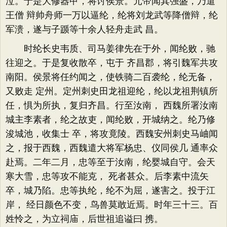
泣。于是大修器甲，将讨侯景。元帝闻其强盛，乃遣
王僧 辩帅舟师一万以逼纶，纶将刘龙武等降僧辩，纶
军溃，遂与子踬等十余人轻舟走武 昌。
时纶长史韦质、司马姜律先在于外，闻纶败，驰
往迎之。于是复收散卒，屯于 齐昌郡，将引魏军共攻
南阳。侯景将任约闻之，使铁骑二百袭纶，纶无备，
又败走 定州。定州刺史田龙祖迎纶，纶以龙祖荆镇所
任，惧为所执，复归齐昌。行至汝南， 西魏所署汝南
城主李素者，纶之故吏，闻纶败，开城纳之。纶乃修
浚城池，收集士 卒，将攻竟陵。西魏安州刺史马岫闻
之，报于西魏，西魏遣大将军杨忠、仪同侯几 通率众
赴焉。二年二月，忠等至于汝南，纶婴城自守。会天
寒大雪，忠等攻不能克， 死者甚众。后李素中流矢
卒，城乃陷。忠等执纶，纶不为屈，遂害之。投于江
岸， 经日颜色不变，鸟兽莫敢近焉。时年三十三。百
姓怜之，为立祠庙，后世祖追谥曰 携。