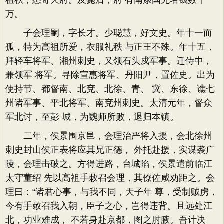
租秩，悉寄天府。及薨后，府 有南康国无名钱数千
万。
子会理嗣，字长才。少聪慧，好文史。年十一而
孤，特为高祖所爱，衣服礼秩 与正王不殊。年十五，
拜轻车将军、湘州刺史，又领石头戍军事。迁侍中，
兼领军 将军。寻除宣惠将军、丹阳尹，置佐史。出为
使持节、都督南、北兗、北徐、青、 冀、东徐、谯七
州诸军事、平北将军、南兗州刺史。太清元年，督众
军北讨，至彭 城，为魏师所败，退归本镇。
二年，侯景围京邑，会理治严将入援，会北徐州
刺史封山侯正表将应其兄正德， 外托赴援，实谋袭广
陵，会理击破之。方得进路，台城陷，侯景遣前临江
太守董绍 先以高祖手敕召会理，其僚佐咸劝距之。会
理曰：“诸君心事，与我不同，天子年 尊，受制贼虏，
今有手敕召我入朝，臣子之心，岂得违背。且远处江
北，功业难成， 不若身赴京都，图之肘腋。吾计决