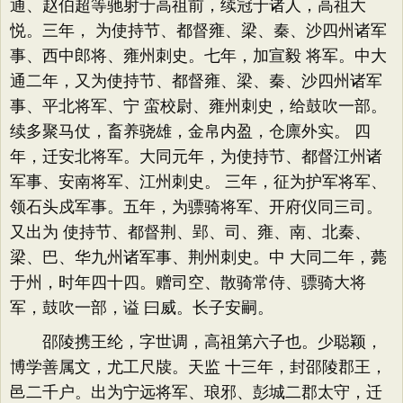
通、赵伯超等驰射于高祖前，续冠于诸人，高祖大
悦。三年， 为使持节、都督雍、梁、秦、沙四州诸军
事、西中郎将、雍州刺史。七年，加宣毅 将军。中大
通二年，又为使持节、都督雍、梁、秦、沙四州诸军
事、平北将军、宁 蛮校尉、雍州刺史，给鼓吹一部。
续多聚马仗，畜养骁雄，金帛内盈，仓廪外实。 四
年，迁安北将军。大同元年，为使持节、都督江州诸
军事、安南将军、江州刺史。 三年，征为护军将军、
领石头戍军事。五年，为骠骑将军、开府仪同三司。
又出为 使持节、都督荆、郢、司、雍、南、北秦、
梁、巴、华九州诸军事、荆州刺史。中 大同二年，薨
于州，时年四十四。赠司空、散骑常侍、骠骑大将
军，鼓吹一部，谥 曰威。长子安嗣。
邵陵携王纶，字世调，高祖第六子也。少聪颖，
博学善属文，尤工尺牍。天监 十三年，封邵陵郡王，
邑二千户。出为宁远将军、琅邪、彭城二郡太守，迁