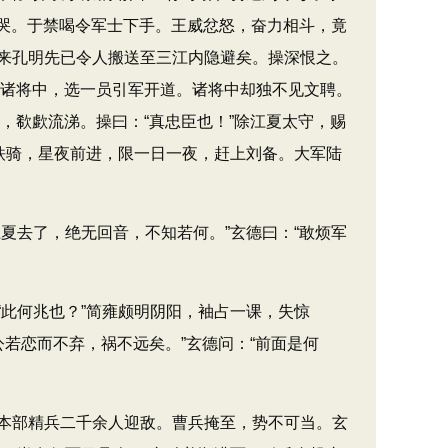
大哭。于禁喝令军士下手。王威忿怒，奋力相斗，竟
来孔明先已令人搬送至三江内隐避矣。操深恨之。
阳诸将中，选一员引军开道。诸将中却独不见文聘。
，欷歔流涕。操曰：“真忠臣也！”除江夏太守，赐
铁骑，星夜前进，限一日一夜，赶上刘备。大军陆
去了，绝无回音，不知若何。”玄德曰：“敢烦军
。
此何兆也？”简雍颇明阴阳，袖占一课，失惊
公若恋而不弃，祸不远矣。”玄德问：“前面是何
本部精兵二千余人迎敌。曹兵掩至，势不可当。玄