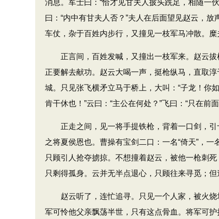
消息。军士曰：“恰才见甘夫人披头跣足，相随一
曰：“内中有甘夫人否？”夫人在后面望见赵云，放
车仗，杂于百姓内步行，又撞见一枝军马冲散。糜
正言间，百姓发喊，又撞出一枝军来。赵云拔枪
正要解去献功。赵云大喝一声，挺枪纵马，直取淳
城。只见张飞横矛立马于桥上，大叫：“子龙！你如
肯干休也！”云曰：“主公在何处？”飞曰：“只在
正走之间，见一将手提铁枪，背着一口剑，引十
之将夏侯恩也。曹操有宝剑二口：一名“倚天”，一
只顾引人抢夺掳掠。不想撞着赵云，被他一枪刺死
只剩得孤身。云并无半点退心，只顾往来寻觅；但
赵云听了，连忙追寻。只见一个人家，被火烧坏
军可怜他父亲飘荡半世，只有这点骨血。将军可护