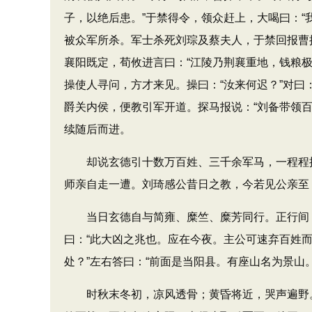
子，以绝后患。”于禁得令，领众赶上，大喝曰：
被众军所杀。军士杀死刘琮及蔡夫人，于禁回报曹
襄阳既定，荀攸进言曰：“江陵乃荆襄重地，钱粮极
操使人寻问，方才来见。操曰：“汝来何迟？”对曰
爵关内侯，便教引军开道。探马报说：“刘备带领
续随后而进。
却说玄德引十数万百姓、三千余军马，一程程挨着
师亲自走一遭。刘琦感公昔日之教，今若见公亲至
当日玄德自与简雍、糜竺、糜芳同行。正行间，忽
曰：“此大凶之兆也。应在今夜。主公可速弃百姓而
处？”左右答曰：“前面是当阳县。有座山名为景山
时秋末冬初，凉风透骨；黄昏将近，哭声遍野。