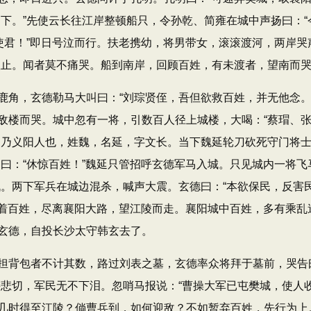
留下。”先使云长往江岸整顿船只，令孙乾、简雍在城中声扬曰：
使君！”即日号泣而行。扶老携幼，将男带女，滚滚渡河，两岸哭
救止。闻者莫不痛哭。船到南岸，回顾百姓，有未渡者，望南而
，玄德勒马大叫曰：“刘琮贤侄，吾但欲救百姓，并无他念。
敌楼而哭。城中忽有一将，引数百人径上城楼，大喝：“蔡瑁、
；乃义阳人也，姓魏，名延，字文长。当下魏延轮刀砍死守门将士
曰：“休惊百姓！”魏延只管招呼玄德军马入城。只见城内一将飞
。两下军兵在城边混杀，喊声大震。玄德曰：“本欲保民，反害民
是引着百姓，尽离襄阳大路，望江陵而走。襄阳城中百姓，多有乘
玄德，自投长沙太守韩玄去了。
背包者不计其数，路过刘表之墓，玄德率众将拜于墓前，哭告曰
悲切，军民无不下泪。忽哨马报说：“曹操大军已屯樊城，使人收
几时得至江陵？倘曹兵到，如何迎敌？不如暂弃百姓，先行为上。