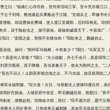
诗赞之曰：“临难仁心存百姓，登舟挥泪动三军。至今凭吊襄江口
救于公子刘琦。教他速起兵乘船会于江陵。”玄德从之，即修书令
里便歇。却说曹操在樊城，使人渡江至襄阳，召刘琮相见。琮惧
奇兵，设于险处击之，操可获矣。获操则威震天下，中原虽广，
怒骂曰：“卖国之徒，吾恨不生啖汝肉！”瑁欲杀之，蒯越劝止。
佞。操问：“荆州军马钱粮，今有多少？”瑁曰：“马军五万，
少？原是何人管领？”瑁曰：“大小战船，共七千余只，原是瑁等
“刘景升既死，其子降顺，吾当表奏天子，使永为荆州之主。”二
：“吾岂不识人！止因吾所领北地之众，不习水战，故且权用此二
军永镇荆襄。”琮大喜！次日，与母蔡夫人赍捧印缓兵符，亲
俱用好言抚谕。入城至府中坐定，即召蒯越近前，抚慰曰：“吾不
州刺史，便教起程。琮闻命大惊，辞曰：“琮不愿为官，愿守父母
与母蔡夫人同赴青州。只有故将王威相随，其余官员俱送至江口而