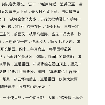
勿以妾为累也。”云曰：“喊声将近，追兵已至，请
三回五次请夫人上马，夫人只不肯上马。四边喊声又
之曰：“战将全凭马力多，步行怎把幼君扶？拚将一
下掩心镜，将阿斗抱护在怀，绰枪上马。早有一将，
正走间，前面又一枝军马拦路。当先一员大将，旗
行，不想趷跶一声，连马和人，颠入土坑之内。张
冲开长坂围。四十二年真命主，将军因得显神
去路：后面赶的是马延、张顗，前面阻的是焦触、张
众军将，直透重围。却说曹操在景山顶上，望见一
龙也！”曹洪回报曹操。操曰：“真虎将也！吾当生
这一场杀：赵云怀抱后主，直透重围，砍倒大旗两
阵扶危主，只有常山赵子龙。”
一个使大斧，一个使画戟，大喝：“赵云快下马受