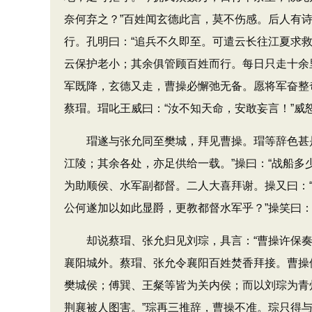
奈何弃之？”百姓闻玄德此言，莫不伤感。后人有
行。孔明曰：“追兵不久即至。可遣云长往江夏求
云保护老小；其余俱管顾百姓而行。每日只走十余
军既降，玄德又走，曹操必懈弛无备。愿将军奋整
蔡瑁。瑁叱王威曰：“汝不知天命，安敢妄言！”威
瑁遂与张允同至樊城，拜见曹操。瑁等辞色甚是谄
江陵；其余各处，亦足供给一载。”操曰：“战船多
为助顺侯、水军副都督。二人大喜拜谢。操又曰：
公何遂加以如此显爵，更教都督水军乎？”操笑曰
却说蔡瑁、张允归见刘琮，具言：“曹操许保奏将
襄阳城外。蔡瑁、张允令襄阳百姓焚香拜接。曹操
樊城侯；傅巽、王粲等皆为关内侯；而以刘琮为青
荆襄被人图害。”琮再三推辞，曹操不准。琮只得