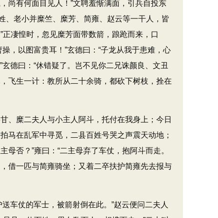
，尚有何面目见人！”文聘羞惭满面，引兵自投东
姓、老小并糜竺、糜芳、简雍、赵云等一干人，皆
”正凄惶时，忽见糜芳面带数箭，踉跄而来，口
曹操，以图富贵耳！”玄德曰：“子龙从我于患难，心
”玄德曰：“休错疑了。岂不见你二兄诛颜良、文丑
木，飞生一计：教所从二十余骑，都砍下树枝，拴在
甘、糜二夫人与小主人阿斗，托付在我身上；今日
云拍马在乱军中寻觅，二县百姓号哭之声震天动地；
主母否？”雍曰：“二主母弃了车仗，抱阿斗而走。
马，借一匹与简雍骑坐；又着二卒扶护简雍先去报与
护送车仗的军士，被箭射倒在此。”赵云便问二夫人