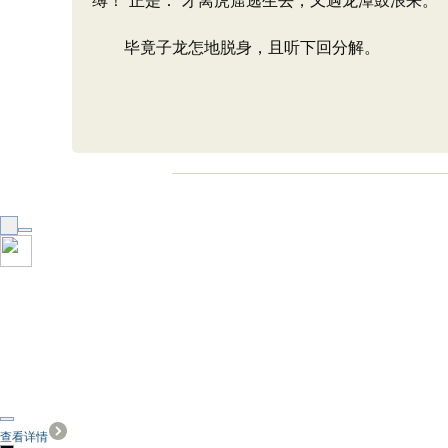
缚！”正是：“才离虎窟逃生去，又遇龙潭鼓浪来。
毕竟子龙怎地脱身，且听下回分解。
查看详情