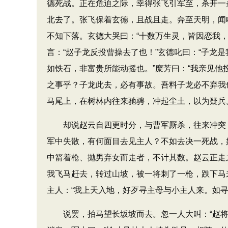
德死战。正在危迫之际，幸得张飞引军至，杀开一
北去了。张飞保着玄德，且战且走。奔至天明，闻
不知下落。玄德大哭曰：“十数万生灵，皆因恋我
言：“赵子龙反投曹操去了也！”玄德叱曰：“子龙
如铁石，非富贵所能动摇也。”糜芳曰：“我亲见他
之事乎？子龙此去，必有事故。吾料子龙必不弃我
马尾上，在树林内往来驰骋，冲起尘土，以为疑兵
却说赵云自四更时分，与曹军厮杀，往来冲突，
军中失散，有何面目去见主人？不如去决一死战，
中箭着枪、抛男弃女而走者，不计其数。赵云正走
我飞马赶去，转过山坡，被一将刺了一枪，跌下马
主人：“我上天入地，好歹寻主母与小主人来。如寻
说罢，拍马望长坂坡而去。忽一人大叫：“赵将军