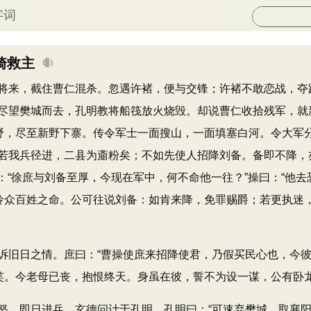
字词
骑救主
来，截住曹仁混杀。忽遇许褚，便与交锋；许褚不敢恋战，夺
尽望樊城而去，孔明教将船筏放火烧毁。却说曹仁收拾残军，就
塞野，尽至新野下寨。传令军士一面搜山，一面填塞白河。令大军
若我兵径进，二县为齑粉矣；不如先使人招降刘备。备即不降，
曰：“徐庶与刘备至厚，今现在军中，何不命他一往？”操曰：“他去
奈怜众百姓之命。公可往说刘备：如肯来降，免罪赐爵；若更执迷
旧日之情。庶曰：“曹操使庶来招降使君，乃假买民心也，今彼
人笑。今老母已丧，抱恨终天。身虽在彼，誓不为设一谋，公有卧
即日进兵。玄德问计于孔明。孔明曰：“可速弃樊城，取襄阳暂