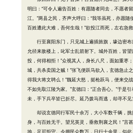
明曰：“可令人遍告百姓：有愿随者同去，不愿者
江。”两县之民，齐声大呼曰：“我等虽死，亦愿随
百姓遭此大难，吾何生哉！”欲投江而死，左右急
行至襄阳东门，只见城上遍插旌旗，壕边密布鹿角
允径来敌楼上，叱军士乱箭射下。城外百姓，皆望
投，何得相拒！”众视其人，身长八尺，面如重枣
城，共杀卖国之贼！”张飞便跃马欲入，玄德急止之
得我大将文聘么！”魏延大怒，挺枪跃马，便来交战
不如先取江陵为家。”玄德曰：“正合吾心。”于
未，手下兵卒皆已折尽。延乃拨马而逃，却寻不见
却说玄德同行军民十余万，大小车数千辆，挑担
身，与百姓无干。望兄英灵，垂救荆襄之民！”言甚
地，足可拒守。今拥民众数万，日行十余里，似此