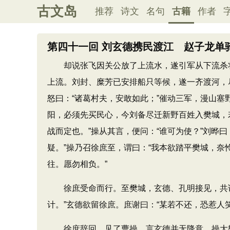
古文岛
推荐
诗文
名句
古籍
作者
第四十一回 刘玄德携民渡江 赵子龙单
却说张飞因关公放了上流水，遂引军从下流杀将
上流。刘封、糜芳已安排船只等候，遂一齐渡河，
怒曰：“诸葛村夫，安敢如此；”催动三军，漫山
阳，必须先买民心，今刘备尽迁新野百姓入樊城，
战而定也。”操从其言，便问：“谁可为使？”刘晔
疑。”操乃召徐庶至，谓曰：“我本欲踏平樊城，
往。愿勿相负。”
徐庶受命而行。至樊城，玄德、孔明接见，共诉
计。”玄德欲留徐庶。庶谢曰：“某若不还，恐惹
徐庶辞回，见了曹操，言玄德并无降意。操大怒，