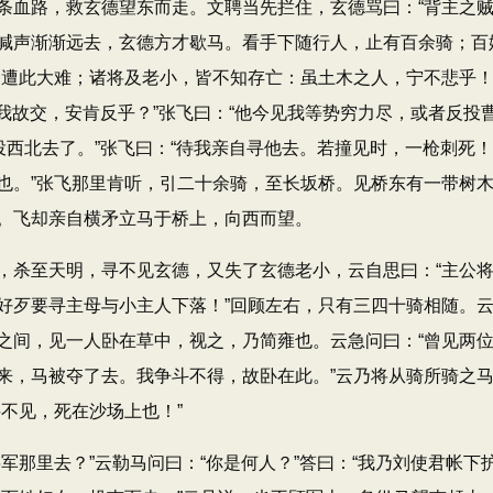
条血路，救玄德望东而走。文聘当先拦住，玄德骂曰：“背主之贼
喊声渐渐远去，玄德方才歇马。看手下随行人，止有百余骑；百
，遭此大难；诸将及老小，皆不知存亡：虽土木之人，宁不悲乎！
是我故交，安肯反乎？”张飞曰：“他今见我等势穷力尽，或者反投
投西北去了。”张飞曰：“待我亲自寻他去。若撞见时，一枪刺死！
也。”张飞那里肯听，引二十余骑，至长坂桥。见桥东有一带树
。飞却亲自横矛立马于桥上，向西而望。
杀至天明，寻不见玄德，又失了玄德老小，云自思曰：“主公将
好歹要寻主母与小主人下落！”回顾左右，只有三四十骑相随。
之间，见一人卧在草中，视之，乃简雍也。云急问曰：“曾见两位
来，马被夺了去。我争斗不得，故卧在此。”云乃将从骑所骑之
不见，死在沙场上也！”
那里去？”云勒马问曰：“你是何人？”答曰：“我乃刘使君帐下