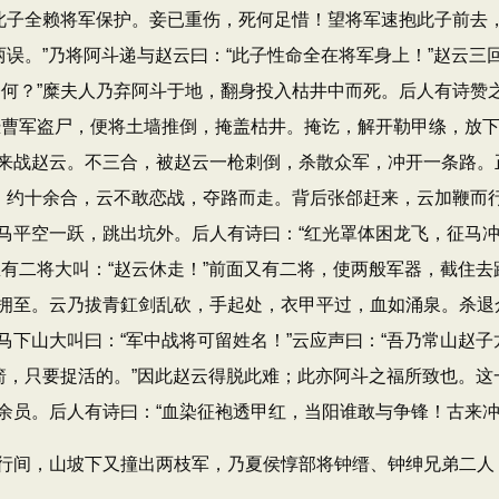
此子全赖将军保护。妾已重伤，死何足惜！望将军速抱此子前去，
两误。”乃将阿斗递与赵云曰：“此子性命全在将军身上！”赵云
奈何？”糜夫人乃弃阿斗于地，翻身投入枯井中而死。后人有诗赞
恐曹军盗尸，便将土墙推倒，掩盖枯井。掩讫，解开勒甲绦，放
来战赵云。不三合，被赵云一枪刺倒，杀散众军，冲开一条路。
战。约十余合，云不敢恋战，夺路而走。背后张郃赶来，云加鞭而
马平空一跃，跳出坑外。后人有诗曰：“红光罩体困龙飞，征马
忽有二将大叫：“赵云休走！”前面又有二将，使两般军器，截住
拥至。云乃拔青釭剑乱砍，手起处，衣甲平过，血如涌泉。杀退
下山大叫曰：“军中战将可留姓名！”云应声曰：“吾乃常山赵子
冷箭，只要捉活的。”因此赵云得脱此难；此亦阿斗之福所致也。
余员。后人有诗曰：“血染征袍透甲红，当阳谁敢与争锋！古来冲
间，山坡下又撞出两枝军，乃夏侯惇部将钟缙、钟绅兄弟二人，