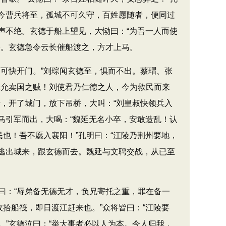
“今曹兵将至，孤城不可久守，百姓愿随者，便同过
声不绝。玄德于船上望见，大恸曰：“为吾一人而使
哭。玄德急令云长催船渡之，方才上马。
可快开门。”刘琮闻玄德至，惧而不出。蔡瑁、张
张允卖国之贼！刘使君乃仁德之人，今为救民而来
，开了城门，放下吊桥，大叫：“刘皇叔快领兵入
马引军而出，大喝：“魏延无名小卒，安敢造乱！认
也！吾不愿入襄阳！”孔明曰：“江陵乃荆州要地，
乱逃出城来，跟玄德而去。魏延与文聘交战，从已至
：“辱弟备无德无才，负兄寄托之重，罪在备一
拾船筏，即日渡江赶来也。”众将皆曰：“江陵要
”玄德泣曰：“举大事者必以人为本。今人归我，