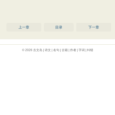
上一章
目录
下一章
© 2026
古文岛
|
诗文
|
名句
|
古籍
|
作者
|
字词
|
纠错