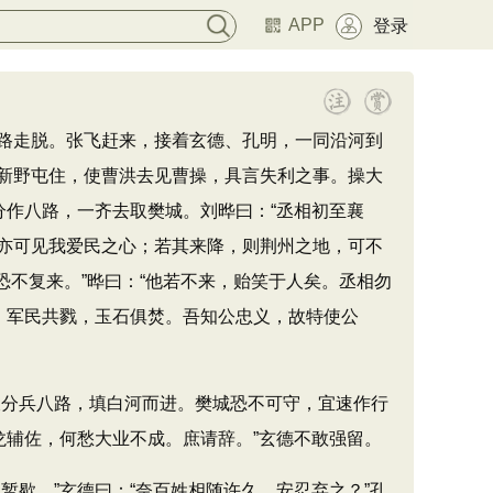
APP
登录
路走脱。张飞赶来，接着玄德、孔明，一同沿河到
新野屯住，使曹洪去见曹操，具言失利之事。操大
分作八路，一齐去取樊城。刘晔曰：“丞相初至襄
亦可见我爱民之心；若其来降，则荆州之地，可不
恐不复来。”晔曰：“他若不来，贻笑于人矣。丞相勿
，军民共戮，玉石俱焚。吾知公忠义，故特使公
分兵八路，填白河而进。樊城恐不可守，宜速作行
龙辅佐，何愁大业不成。庶请辞。”玄德不敢强留。
歇。”玄德曰：“奈百姓相随许久，安忍弃之？”孔