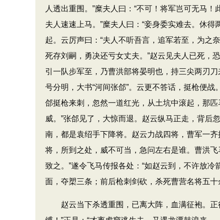
人透出重围。”糜夫人曰：“不可！将军岂可无马！
夫人速速上马。”糜夫人曰：“妾身委实难去。休得
起。云厉声曰：“夫人不听吾言，追军若至，为之
死存刘嗣，勇决还亏女丈夫。”赵云见夫人已死，
引一队步军至，乃曹洪部将晏明也，持三尖两刃刀
号分明，大书“河间张郃”。云更不答话，挺枪便
郃挺枪来刺，忽然一道红光，从土坑中滚起，那匹
威。”张郃见了，大惊而退。赵云纵马正走，背后
南，都是袁绍手下降将。赵云力战四将，曹军一齐
将，所到之处，威不可当，急问左右是谁。曹洪飞马
致之。”遂令飞马传报各处：“如赵云到，不许放
面，夺槊三条；前后枪刺剑砍，杀死曹营名将五十
赵云当下杀透重围，已离大阵，血满征袍。正行