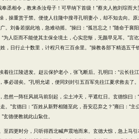
“我奉丞相令，教来杀汝母子！可早纳下首级！”蔡夫人抱刘琮而
操，操重赏于禁。便使人往隆中搜寻孔明妻小，却不知去向。原
广。刘备若据此地，急难动摇。”操曰：“孤岂忘之！”随命于襄
：“为人臣而不能使其主保全境土，心实悲惭，无颜早见耳。”言讫
百姓，日行止十数里，计程只有三百余里。”操教各部下精选五千
往江陵进发。赵云保护老小，张飞断后。孔明曰：“云长往江夏
，事必谐矣。”孔明允诺，便同刘封引五百军先往江夏求救去了
然一阵狂风就马前刮起，尘土冲天，平遮红日。玄德惊曰：“
走。”玄德曰：“百姓从新野相随至此，吾安忍弃之？”雍曰：“主
。”玄德便教就此山紥住。
至四更时分，只听得西北喊声震地而来。玄德大惊，急上马引