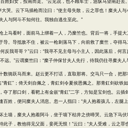
伙百姓妇女，投南而走。”云见说，也不顾军士，急纵马望南赶去
声大哭。云下马插枪而泣曰：“使主母失散，云之罪也！糜夫人与
夫人与阿斗不知何往。我独自逃生至此。”
上马看时，面前马上绑着一人，乃糜竺也。背后一将，手提大
于导。导抵敌不住，被云一枪刺落马下，向前救了糜竺，夺得马
何反我哥哥？”云曰：“我寻不见主母与小主人，因此落后，何言
前面不远。”云谓糜竺曰：“糜子仲保甘夫人先行，待我仍往寻糜夫
数骑跃马而来。赵云更不打话，直取那将。交马只一合，把那
名“青釭"；倚天剑自佩之，青釭剑令夏侯恩佩之。那青釭剑砍铁
，夺了那口剑，看靶上有金嵌“青釭”二字，方知是宝剑也。云插
逢百姓，便问糜夫人消息。忽一人指曰：“夫人抱着孩儿，左腿上
土墙，糜夫人抱着阿斗，坐于墙下枯井之傍啼哭。云急下马伏地
持此子，教他得见父面，妾死无恨！”云曰：“夫人受难，云之罪