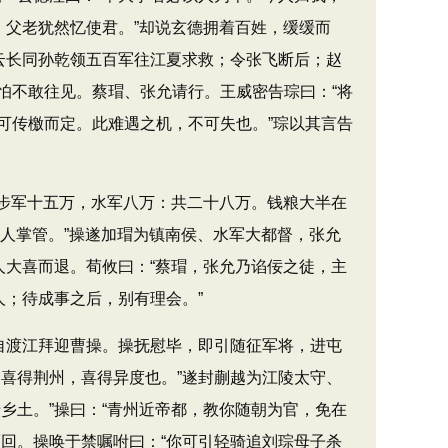
，父老犹然忆使君。”却说玄德拥着百姓，缓缓而
云长同孙乾领五百军往江夏求救；令张飞断后；赵
怕不敢往见。蔡瑁、张允请行。王威密告琮曰：“将
可传檄而定。此难遇之机，不可失也。”琮以其言告
步军十五万，水军八万：共二十八万。钱粮大半在
二人掌管。”操遂加瑁为镇南侯、水军大都督，张允
人大喜而退。荀攸曰：“蔡瑁，张允乃谄佞之徒，主
人；待成事之后，别有理会。”
自渡江拜迎曹操。操抚慰毕，即引随征军将，进屯
喜得荆州，喜得异度也。”遂封蒯越为江陵太守、
乡土。”操曰：“青州近帝都，教你随朝为官，免在
回。操唤于禁嘱咐曰：“你可引轻骑追刘琮母子杀