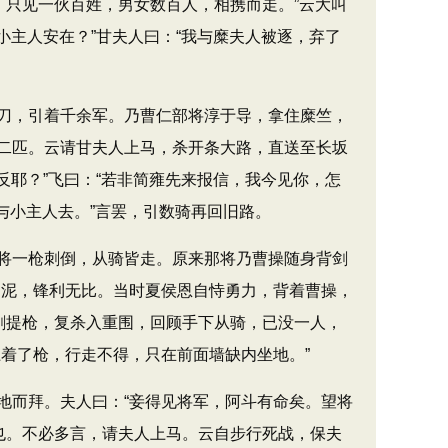
。只见一伙百姓，男女数百人，相携而走。”云大叫
小主人安在？”甘夫人曰：“我与糜夫人被逐，弃了
刀，引着千余军。乃曹仁部将淳于导，拿住糜竺，
二匹。云请甘夫人上马，杀开条大路，直送至长坂
反耶？”飞曰：“若非简雍先来报信，我今见你，怎
人与小主人去。”言罢，引数骑再回旧路。
将一枪刺倒，从骑皆走。原来那将乃曹操随身背剑
如泥，锋利无比。当时夏侯恩自恃勇力，背着曹操，
剑提枪，复杀入重围，回顾手下从骑，已没一人，
着了枪，行走不得，只在前面墙缺内坐地。”
而拜。夫人曰：“妾得见将军，阿斗有命矣。望将
也。不必多言，请夫人上马。云自步行死战，保夫