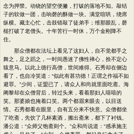
念为押禁。动铙的望空便撇，打钹的落地不知。敲铦
子的软做一团，击响磬的酥做一块。满堂喧哄，绕席
纵横。藏主心忙，击鼓错敲了徒弟手；维那眼乱，磬
槌打破了老僧头。十年苦行一时休，万个金刚降不
住。
那众僧都在法坛上看见了这妇人，自不觉都手之
舞之，足之蹈之，一时间愚迷了佛性禅心，拴不定心
猿意马。以此上德行高僧，世间难得。石秀却在侧边
看了，也自冷笑道：“似此有甚功德！正谓之作福不如
避罪。”少间，证盟已了，请众人和尚就里面吃斋。海
阇黎却在众僧背后，转过头来，看着那妇人嘻嘻的
笑。那婆娘也掩着口笑。两个都眉来眼去，以目送
情。石秀都看在眼里，自有五分来不快意。众僧都坐
了吃斋，先饮了几杯素酒，搬出斋来，都下了衬钱。
潘公道：“众师父饱斋则个。”众和尚说道：“感承施主