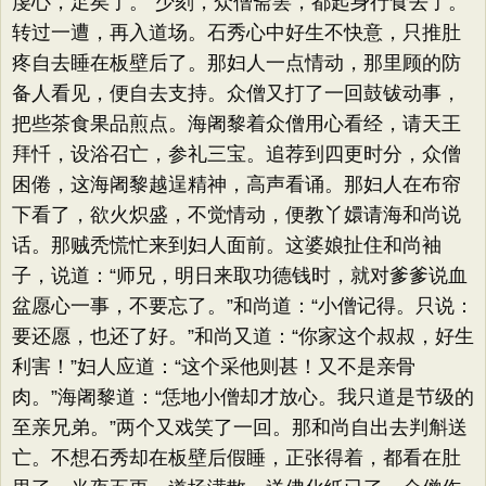
虔心，足矣了。”少刻，众僧斋罢，都起身行食去了。
转过一遭，再入道场。石秀心中好生不快意，只推肚
疼自去睡在板壁后了。那妇人一点情动，那里顾的防
备人看见，便自去支持。众僧又打了一回鼓钹动事，
把些茶食果品煎点。海阇黎着众僧用心看经，请天王
拜忏，设浴召亡，参礼三宝。追荐到四更时分，众僧
困倦，这海阇黎越逞精神，高声看诵。那妇人在布帘
下看了，欲火炽盛，不觉情动，便教丫嬛请海和尚说
话。那贼秃慌忙来到妇人面前。这婆娘扯住和尚袖
子，说道：“师兄，明日来取功德钱时，就对爹爹说血
盆愿心一事，不要忘了。”和尚道：“小僧记得。只说：
要还愿，也还了好。”和尚又道：“你家这个叔叔，好生
利害！”妇人应道：“这个采他则甚！又不是亲骨
肉。”海阇黎道：“恁地小僧却才放心。我只道是节级的
至亲兄弟。”两个又戏笑了一回。那和尚自出去判斛送
亡。不想石秀却在板壁后假睡，正张得着，都看在肚