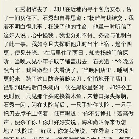
石秀相辞去了，却只在近巷内寻个客店安歇，赁
了一间房住下。石秀却自寻思道：“杨雄与我结交，我
若不明白得此事，枉送了他的性命。他虽一时听信了
这妇人说，心中怪我，我也分别不得。务要与他明白
了此一事。我如今且去探听他几时当牢上宿，起个四
更，便见分晓。”在店里住了两日，却去杨雄门前探
听，当晚只见小牢子取了铺盖出去。石秀道：“今晚必
然当牢，我且做些工夫看便了。”当晚回店里，睡到四
更起来，跨了这口防身解腕尖刀，悄悄地开了店门，
径踅到杨雄后门头巷内。伏在黑影里张时，却好交五
更时候，只见那个头陀挟着木鱼，来巷口探头探脑。
石秀一闪，闪在头陀背后，一只手扯住头陀，一只手
把刀去脖子上搁着，低声喝道：“你不要挣扎！若高做
声，便杀了你！你只好好实说，海和尚叫你来做怎
地？”头陀道：“好汉，你饶我便说。”在秀道：“快说！