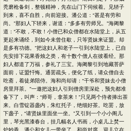
秃磨枪备剑，整顿精神，先在山门下伺候着。见轿子
到来，喜不自胜，向前迎接。潘公道：“甚是有劳和
尚。”那妇人下轿来，谢道：“多多有劳师兄。”海阇黎
道：“不敢，不敢！小僧已和众僧都在水陆堂上，从五
更起来诵经，到如今未曾住歇，只等贤妹来证盟。却
是多有功德。”把这妇人和老子一引到水陆堂上，已自
先安排下花果香烛之类，有十数个僧人在彼看经。那
妇人都道了万福，参礼了三宝。海阇黎引到地藏菩萨
面前，证盟忏悔。通罢疏头，便化了纸，请众僧自去
吃斋，着徒弟陪侍。海和尚却请：“干爷和贤妹去小僧
房里拜茶。”一邀把这妇人引到僧房里深处，预先都准
备下了，叫声：“师哥，拿茶来！”只见两个侍者捧出茶
来。白雪锭器盏内，朱红托子，绝细好茶。吃罢，放
下盏子，“请贤妹里面坐一坐。”又引到一个小小阁儿
里，琴光黑漆春台，挂几幅名人书画，小桌儿上焚一
炉妙香。潘公和女儿一带坐了，和尚对席，迎儿立在