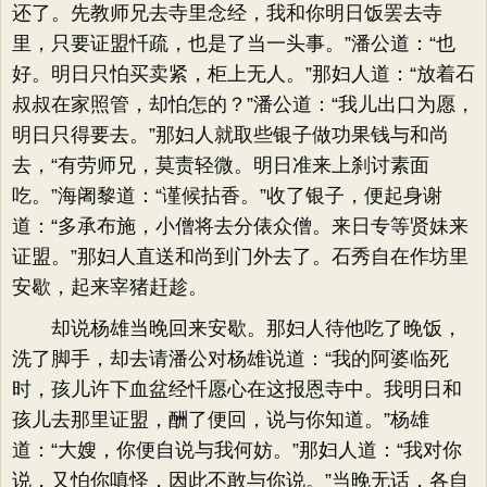
还了。先教师兄去寺里念经，我和你明日饭罢去寺
里，只要证盟忏疏，也是了当一头事。”潘公道：“也
好。明日只怕买卖紧，柜上无人。”那妇人道：“放着石
叔叔在家照管，却怕怎的？”潘公道：“我儿出口为愿，
明日只得要去。”那妇人就取些银子做功果钱与和尚
去，“有劳师兄，莫责轻微。明日准来上刹讨素面
吃。”海阇黎道：“谨候拈香。”收了银子，便起身谢
道：“多承布施，小僧将去分俵众僧。来日专等贤妹来
证盟。”那妇人直送和尚到门外去了。石秀自在作坊里
安歇，起来宰猪赶趁。
却说杨雄当晚回来安歇。那妇人待他吃了晚饭，
洗了脚手，却去请潘公对杨雄说道：“我的阿婆临死
时，孩儿许下血盆经忏愿心在这报恩寺中。我明日和
孩儿去那里证盟，酬了便回，说与你知道。”杨雄
道：“大嫂，你便自说与我何妨。”那妇人道：“我对你
说，又怕你嗔怪，因此不敢与你说。”当晚无话，各自