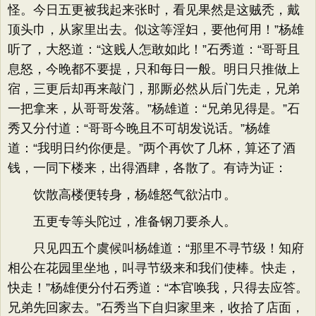
怪。今日五更被我起来张时，看见果然是这贼秃，戴
顶头巾，从家里出去。似这等淫妇，要他何用！”杨雄
听了，大怒道：“这贱人怎敢如此！”石秀道：“哥哥且
息怒，今晚都不要提，只和每日一般。明日只推做上
宿，三更后却再来敲门，那厮必然从后门先走，兄弟
一把拿来，从哥哥发落。”杨雄道：“兄弟见得是。”石
秀又分付道：“哥哥今晚且不可胡发说话。”杨雄
道：“我明日约你便是。”两个再饮了几杯，算还了酒
钱，一同下楼来，出得酒肆，各散了。有诗为证：
饮散高楼便转身，杨雄怒气欲沾巾。
五更专等头陀过，准备钢刀要杀人。
只见四五个虞候叫杨雄道：“那里不寻节级！知府
相公在花园里坐地，叫寻节级来和我们使棒。快走，
快走！”杨雄便分付石秀道：“本官唤我，只得去应答。
兄弟先回家去。”石秀当下自归家里来，收拾了店面，