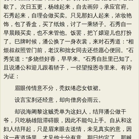
歇了。次日五更，杨雄起来，自去画卯，承应官府。
石秀起来，自理会做买卖。只见那妇人起来，浓妆艳
饰，包了香盒，买了纸烛，讨了一乘轿子。石秀自一
早晨顾买卖，也不来管他。饭罢，把丫嬛迎儿也打扮
了。巳牌时候，潘公换了一身衣裳，来对石秀道：“相
烦叔叔照管门前，老汉和拙女同去还些愿心便回。”石
秀笑道：“多烧些好香，早早来。”石秀自肚里已知了。
且说潘公和迎儿跟着轿子，一径望报恩寺里来。有诗
为证：
眉眼传情意不分，秃奴绻恋女钗裙。
设言宝刹还经意，却向僧房会雨云。
却说海阇黎这贼秃单为这妇人，结拜潘公做干
爷，只吃杨雄阻滞碍眼，因此不能勾上手。自从和这
妇人结拜起，只是眉来眼去送情，未见真实的意，因
这一夜道场里，才见他十分有意。期日约定了，那贼