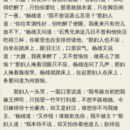
得烂醉了，只怕你要吐，那里敢脱衣裳，只在脚后倒
了一夜。”杨雄道：“我不曾说甚么言语？”那妇人
道：“你往常酒性好，但吃醉了便睡。我夜来只有些儿
放不下。”杨雄又问道：“石秀兄弟这几日不曾和他快活
吃得三杯，你家里也自安排些请他。”那妇人也不应，
自坐在踏床上，眼泪汪汪，口里叹气。杨雄又说
道：“大嫂，我夜来醉了，又不曾恼你，做甚么了烦
恼？”那妇人掩着泪眼只不应。杨雄连问了几声，那妇
人掩着脸假哭。杨雄就踏床上，扯起那妇人在床上，
务要问道为何烦恼。
那妇人一头哭，一面口里说道：“我爷娘当初把我
嫁王押司，只指望一竹竿打到底，不想半路相抛。今
日嫁得你十分豪杰，却又是好汉，谁想你不与我做
主。”杨雄道：“又作怪！谁敢欺负你，我不做主？”那
妇人道：“我本待不说，却又怕你着他道儿；欲待说