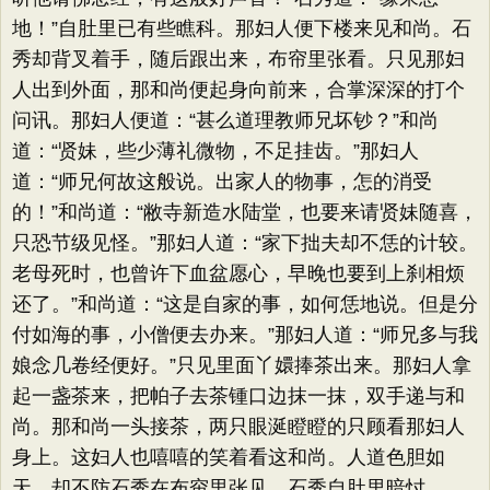
地！”自肚里已有些瞧科。那妇人便下楼来见和尚。石
秀却背叉着手，随后跟出来，布帘里张看。只见那妇
人出到外面，那和尚便起身向前来，合掌深深的打个
问讯。那妇人便道：“甚么道理教师兄坏钞？”和尚
道：“贤妹，些少薄礼微物，不足挂齿。”那妇人
道：“师兄何故这般说。出家人的物事，怎的消受
的！”和尚道：“敝寺新造水陆堂，也要来请贤妹随喜，
只恐节级见怪。”那妇人道：“家下拙夫却不恁的计较。
老母死时，也曾许下血盆愿心，早晚也要到上刹相烦
还了。”和尚道：“这是自家的事，如何恁地说。但是分
付如海的事，小僧便去办来。”那妇人道：“师兄多与我
娘念几卷经便好。”只见里面丫嬛捧茶出来。那妇人拿
起一盏茶来，把帕子去茶锺口边抹一抹，双手递与和
尚。那和尚一头接茶，两只眼涎瞪瞪的只顾看那妇人
身上。这妇人也嘻嘻的笑着看这和尚。人道色胆如
天，却不防石秀在布帘里张见。石秀自肚里暗忖