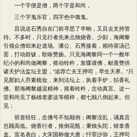
一个字便是僧，两个字是和尚，
三个字鬼乐官，四字色中饿鬼。
且说这石秀自在门前寻思了半晌，又且去支持管
待。不多时，只见行者先来点烛烧香。少刻，海阇黎
引领众僧却来赴道场。潘公、石秀接着，相待茶汤已
罢，打动鼓钹，歌咏赞扬。只见海阇黎同一个一般年
纪小的和尚做阇黎，摇动铃杵，发牒请佛，献斋赞供
诸天护法监坛主盟，“追荐亡夫王押司，早生天界。”只
见那妇人乔素梳妆，来到法坛上，执着手炉，拈香礼
佛。那海阇黎越逞精神，摇着铃杵，念动真言。这一
堂和尚见了杨雄老婆这等模样，都七颠八倒起来。但
见：
班首轻狂，念佛号不知颠倒；阇黎没乱，诵真言
岂顾高低。烧香行者，推倒花瓶；秉烛头陀，错拿香
盒。宣名表白，大宋国称做大唐；忏罪沙弥，王押司