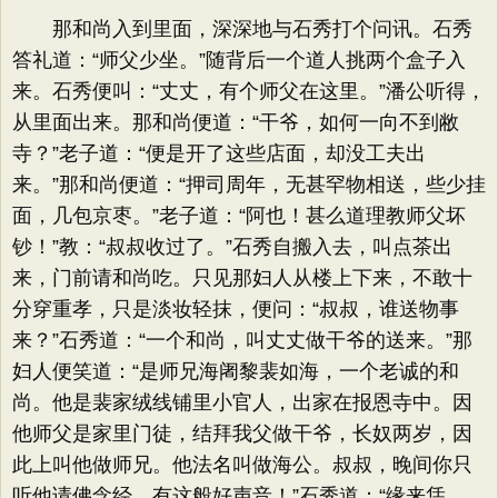
那和尚入到里面，深深地与石秀打个问讯。石秀
答礼道：“师父少坐。”随背后一个道人挑两个盒子入
来。石秀便叫：“丈丈，有个师父在这里。”潘公听得，
从里面出来。那和尚便道：“干爷，如何一向不到敝
寺？”老子道：“便是开了这些店面，却没工夫出
来。”那和尚便道：“押司周年，无甚罕物相送，些少挂
面，几包京枣。”老子道：“阿也！甚么道理教师父坏
钞！”教：“叔叔收过了。”石秀自搬入去，叫点茶出
来，门前请和尚吃。只见那妇人从楼上下来，不敢十
分穿重孝，只是淡妆轻抹，便问：“叔叔，谁送物事
来？”石秀道：“一个和尚，叫丈丈做干爷的送来。”那
妇人便笑道：“是师兄海阇黎裴如海，一个老诚的和
尚。他是裴家绒线铺里小官人，出家在报恩寺中。因
他师父是家里门徒，结拜我父做干爷，长奴两岁，因
此上叫他做师兄。他法名叫做海公。叔叔，晚间你只
听他请佛念经，有这般好声音！”石秀道：“缘来恁