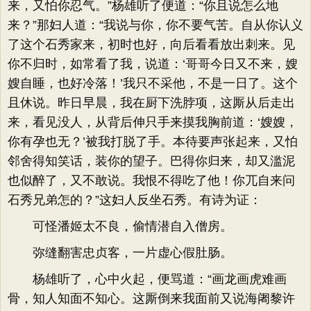
来，又怕你忍气。”杨雄听了便道：“你且说怎么地
来？”那妇人道：“我说与你，你不要气苦。自从你认义
了这个石秀家来，初时也好，向后看看放出刺来。见
你不归时，如常看了我，说道：‘哥哥今日又不来，嫂
嫂自睡，也好冷落！’我只不采他，不是一日了。这个
且休说。昨日早晨，我在厨下洗脖项，这厮从后走出
来，看见没人，从背后伸只手来摸我胸前道：‘嫂嫂，
你有孕也无？’被我打脱了手。本待要声张起来，又怕
邻舍得知笑话，装你的望子。巴得你归来，却又滥泥
也似醉了，又不敢说。我恨不得吃了他！你兀自来问
石秀兄弟怎的？”这妇人反坐石秀。有诗为证：
可怪潘姬太不良，偷情潜自入僧房。
弥缝翻害忠贞客，一片虚心假肚肠。
杨雄听了，心中火起，便骂道：“画龙画虎难画
骨，知人知面不知心。这厮倒来我面前又说海阇黎许