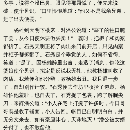
多事，说得个没巴鼻。眼见得那厮慌了，便先来说
破，使个见识。”口里恨恨地道：“他又不是我亲兄弟，
赶了出去便罢。”
杨雄到天明下楼来，对潘公说道：“宰了的牲口腌
了罢，从今日便休要做买卖！”一霎时，把柜子和肉案
都拆了。石秀天明正将了肉出来门前开店，只见肉案
并柜子都拆翻了。石秀是个乖觉的人，如何不省得。
笑道：“是了。因杨雄醉里出言，走透了消息，倒吃这
婆娘使个见识，拟定是反说我无礼，他教杨雄叫收了
肉店。我若便和他分辩，教杨雄出丑。我且退一步
了，自却别作计较。”石秀便去作坊里收拾了包裹。杨
雄怕他羞耻，也自去了。石秀捉了包裹，跨了解腕尖
刀，来辞潘公道：“小人在宅上打搅了许多时，今日哥
哥既是收了铺面，小人告回。帐目已自明明白白，并
无分文来去。如有毫厘昧心，天诛地灭！”潘公被女婿
分付了，也不敢留他。