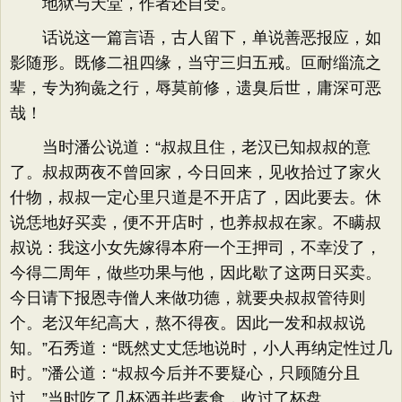
地狱与天堂，作者还自受。
话说这一篇言语，古人留下，单说善恶报应，如
影随形。既修二祖四缘，当守三归五戒。叵耐缁流之
辈，专为狗彘之行，辱莫前修，遗臭后世，庸深可恶
哉！
当时潘公说道：“叔叔且住，老汉已知叔叔的意
了。叔叔两夜不曾回家，今日回来，见收拾过了家火
什物，叔叔一定心里只道是不开店了，因此要去。休
说恁地好买卖，便不开店时，也养叔叔在家。不瞒叔
叔说：我这小女先嫁得本府一个王押司，不幸没了，
今得二周年，做些功果与他，因此歇了这两日买卖。
今日请下报恩寺僧人来做功德，就要央叔叔管待则
个。老汉年纪高大，熬不得夜。因此一发和叔叔说
知。”石秀道：“既然丈丈恁地说时，小人再纳定性过几
时。”潘公道：“叔叔今后并不要疑心，只顾随分且
过。”当时吃了几杯酒并些素食，收过了杯盘。