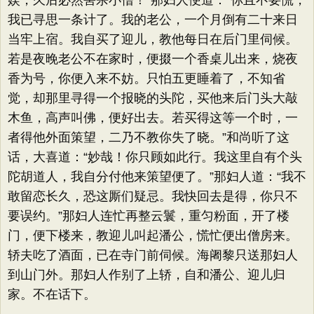
娱，久后必然害杀小僧！”那妇人便道：“你且不要慌，
我已寻思一条计了。我的老公，一个月倒有二十来日
当牢上宿。我自买了迎儿，教他每日在后门里伺候。
若是夜晚老公不在家时，便掇一个香桌儿出来，烧夜
香为号，你便入来不妨。只怕五更睡着了，不知省
觉，却那里寻得一个报晓的头陀，买他来后门头大敲
木鱼，高声叫佛，便好出去。若买得这等一个时，一
者得他外面策望，二乃不教你失了晓。”和尚听了这
话，大喜道：“妙哉！你只顾如此行。我这里自有个头
陀胡道人，我自分付他来策望便了。”那妇人道：“我不
敢留恋长久，恐这厮们疑忌。我快回去是得，你只不
要误约。”那妇人连忙再整云鬟，重匀粉面，开了楼
门，便下楼来，教迎儿叫起潘公，慌忙便出僧房来。
轿夫吃了酒面，已在寺门前伺候。海阇黎只送那妇人
到山门外。那妇人作别了上轿，自和潘公、迎儿归
家。不在话下。