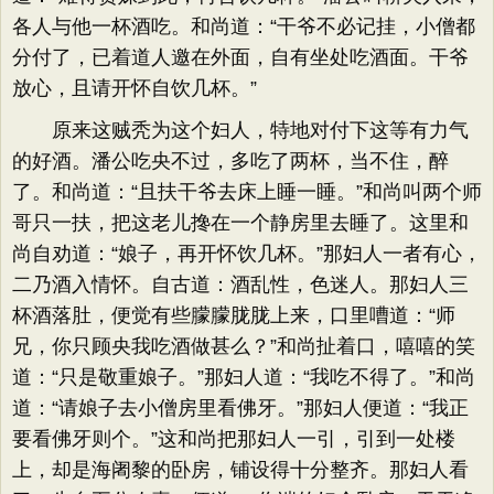
各人与他一杯酒吃。和尚道：“干爷不必记挂，小僧都
分付了，已着道人邀在外面，自有坐处吃酒面。干爷
放心，且请开怀自饮几杯。”
原来这贼秃为这个妇人，特地对付下这等有力气
的好酒。潘公吃央不过，多吃了两杯，当不住，醉
了。和尚道：“且扶干爷去床上睡一睡。”和尚叫两个师
哥只一扶，把这老儿搀在一个静房里去睡了。这里和
尚自劝道：“娘子，再开怀饮几杯。”那妇人一者有心，
二乃酒入情怀。自古道：酒乱性，色迷人。那妇人三
杯酒落肚，便觉有些朦朦胧胧上来，口里嘈道：“师
兄，你只顾央我吃酒做甚么？”和尚扯着口，嘻嘻的笑
道：“只是敬重娘子。”那妇人道：“我吃不得了。”和尚
道：“请娘子去小僧房里看佛牙。”那妇人便道：“我正
要看佛牙则个。”这和尚把那妇人一引，引到一处楼
上，却是海阇黎的卧房，铺设得十分整齐。那妇人看