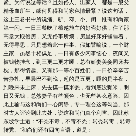
紧。为何说这等话？且如俗人、出家人，都是一般父
精母血所生，缘何见得和尚家色情最紧？说这句话，
这上三卷书中所说潘、驴、邓、小、闲，惟有和尚家
第一闲。一日三餐吃了檀越施主的好斋好供，住了那
高堂大殿僧房，又无俗事所烦，房里好床好铺睡着，
无得寻思，只是想着此一件事。假如譬喻说，一个财
主家，虽然十相俱足，一日有多少闲事恼心，夜间又
被钱物挂念，到三更二更才睡，总有娇妻美妾同床共
枕，那得情趣。又有那一等小百姓们，一日价辛辛苦
苦挣扎，早晨巴不到晚，起的是五更，睡的是半夜，
到晚来未上床，先去摸一摸米瓮，看到底没颗米，明
日又无钱，总然妻子有些颜色，也无些甚么意兴。因
此上输与这和尚们一心闲静，专一理会这等勾当。那
时古人评论到此去处，说这和尚们真个利害。因此苏
东坡学士道：“不秃不毒，不毒不秃；转秃转毒，转毒
转秃。”和尚们还有四句言语，道是：