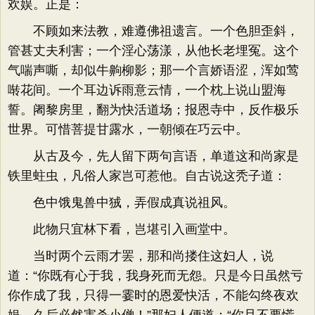
欢娱。正是：
不顾如来法教，难遵佛祖遗言。一个色胆歪斜，
管甚丈夫利害；一个淫心荡漾，从他长老埋冤。这个
气喘声嘶，却似牛齁柳影；那一个言娇语涩，浑如莺
啭花间。一个耳边诉雨意云情，一个枕上说山盟海
誓。阇黎房里，翻为快活道场；报恩寺中，反作极乐
世界。可惜菩提甘露水，一朝倾在巧云中。
从古及今，先人留下两句言语，单道这和尚家是
铁里蛀虫，凡俗人家岂可惹他。自古说这秃子道：
色中饿鬼兽中狨，弄假成真说祖风。
此物只宜林下看，岂堪引入画堂中。
当时两个云雨才罢，那和尚搂住这妇人，说
道：“你既有心于我，我身死而无怨。只是今日虽然亏
你作成了我，只得一霎时的恩爱快活，不能勾终夜欢