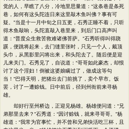
觉的人，早瞧了八分，冷地里思量道：“这条巷是条死
巷，如何有这头陀连日来这里敲木鱼叫佛？事有可
疑。”当是十一月中旬之日五更，石秀正睡不着，只听
得木鱼敲响，头陀直敲入巷里来，到后门口高声叫
道：“普度众生救苦救难诸佛菩萨。”石秀听得叫得跷
蹊，便跳将起来，去门缝里张时，只见一个人，戴顶
头巾，从黑影里闪将出来，和头陀去了。随后便是迎
儿来关门。石秀见了，自说道：“哥哥如此豪杰，却恨
讨了这个淫妇！倒被这婆娘瞒过了，做成这等勾
当！”巴得天明，把猪出去门前挑了，卖个早市。饭
罢，讨了一遭赊钱。日中前后，径到州衙前来寻杨
雄。
却好行至州桥边，正迎见杨雄。杨雄便问道：“兄
弟那里去来？”石秀道：“因讨赊钱，就来寻哥哥。”杨
雄道：“我常为官事忙，并不曾和兄弟快活吃三杯，且