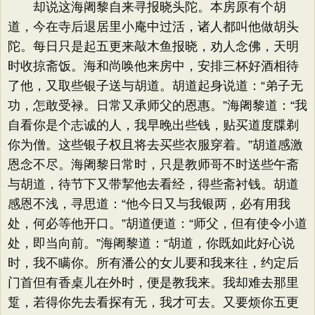
却说这海阇黎自来寻报晓头陀。本房原有个胡
道，今在寺后退居里小庵中过活，诸人都叫他做胡头
陀。每日只是起五更来敲木鱼报晓，劝人念佛，天明
时收掠斋饭。海和尚唤他来房中，安排三杯好酒相待
了他，又取些银子送与胡道。胡道起身说道：“弟子无
功，怎敢受禄。日常又承师父的恩惠。”海阇黎道：“我
自看你是个志诚的人，我早晚出些钱，贴买道度牒剃
你为僧。这些银子权且将去买些衣服穿着。”胡道感激
恩念不尽。海阇黎日常时，只是教师哥不时送些午斋
与胡道，待节下又带挈他去看经，得些斋衬钱。胡道
感恩不浅，寻思道：“他今日又与我银两，必有用我
处，何必等他开口。”胡道便道：“师父，但有使令小道
处，即当向前。”海阇黎道：“胡道，你既如此好心说
时，我不瞒你。所有潘公的女儿要和我来往，约定后
门首但有香桌儿在外时，便是教我来。我却难去那里
踅，若得你先去看探有无，我才可去。又要烦你五更