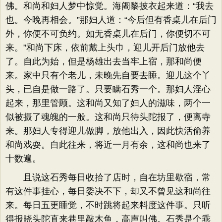
佛。和尚和妇人梦中惊觉。海阇黎披衣起来道：“我去
也。今晚再相会。”那妇人道：“今后但有香桌儿在后门
外，你便不可负约。如无香桌儿在后门，你便切不可
来。”和尚下床，依前戴上头巾，迎儿开后门放他去
了。自此为始，但是杨雄出去当牢上宿，那和尚便
来。家中只有个老儿，未晚先自要去睡。迎儿这个丫
头，已自是做一路了。只要瞒石秀一个。那妇人淫心
起来，那里管顾。这和尚又知了妇人的滋味，两个一
似被摄了魂魄的一般。这和尚只待头陀报了，便离寺
来。那妇人专得迎儿做脚，放他出入，因此快活偷养
和尚戏耍。自此往来，将近一月有余，这和尚也来了
十数遍。
且说这石秀每日收拾了店时，自在坊里歇宿，常
有这件事挂心，每日委决不下，却又不曾见这和尚往
来。每日五更睡觉，不时跳将起来料度这件事。只听
得报晓头陀直来巷里敲木鱼，高声叫佛。石秀是个乖