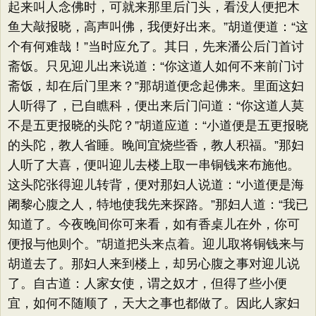
起来叫人念佛时，可就来那里后门头，看没人便把木
鱼大敲报晓，高声叫佛，我便好出来。”胡道便道：“这
个有何难哉！”当时应允了。其日，先来潘公后门首讨
斋饭。只见迎儿出来说道：“你这道人如何不来前门讨
斋饭，却在后门里来？”那胡道便念起佛来。里面这妇
人听得了，已自瞧科，便出来后门问道：“你这道人莫
不是五更报晓的头陀？”胡道应道：“小道便是五更报晓
的头陀，教人省睡。晚间宜烧些香，教人积福。”那妇
人听了大喜，便叫迎儿去楼上取一串铜钱来布施他。
这头陀张得迎儿转背，便对那妇人说道：“小道便是海
阇黎心腹之人，特地使我先来探路。”那妇人道：“我已
知道了。今夜晚间你可来看，如有香桌儿在外，你可
便报与他则个。”胡道把头来点着。迎儿取将铜钱来与
胡道去了。那妇人来到楼上，却另心腹之事对迎儿说
了。自古道：人家女使，谓之奴才，但得了些小便
宜，如何不随顺了，天大之事也都做了。因此人家妇