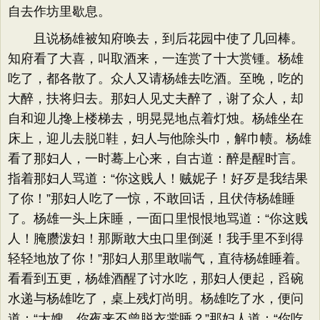
自去作坊里歇息。
且说杨雄被知府唤去，到后花园中使了几回棒。
知府看了大喜，叫取酒来，一连赏了十大赏锺。杨雄
吃了，都各散了。众人又请杨雄去吃酒。至晚，吃的
大醉，扶将归去。那妇人见丈夫醉了，谢了众人，却
自和迎儿搀上楼梯去，明晃晃地点着灯烛。杨雄坐在
床上，迎儿去脱鞋，妇人与他除头巾，解巾帻。杨雄
看了那妇人，一时蓦上心来，自古道：醉是醒时言。
指着那妇人骂道：“你这贱人！贼妮子！好歹是我结果
了你！”那妇人吃了一惊，不敢回话，且伏侍杨雄睡
了。杨雄一头上床睡，一面口里恨恨地骂道：“你这贱
人！腌臜泼妇！那厮敢大虫口里倒涎！我手里不到得
轻轻地放了你！”那妇人那里敢喘气，直待杨雄睡着。
看看到五更，杨雄酒醒了讨水吃，那妇人便起，舀碗
水递与杨雄吃了，桌上残灯尚明。杨雄吃了水，便问
道：“大嫂，你夜来不曾脱衣裳睡？”那妇人道：“你吃