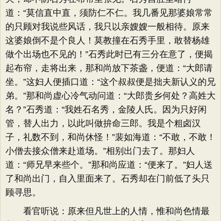
道：“莫信直中直，须防仁不仁。我几番见那婆娘常常
的只顾对我说些风话，我只以亲嫂嫂一般相待。原来
这婆娘倒不是个良人！莫教撞在石秀手里，敢替杨雄
做个出场也不见的！”石秀此时已有三分在意了，便揭
起布帘，走将出来，那和尚放下茶盏，便道：“大郎请
坐。”这妇人便插口道：“这个叔叔便是拙夫新认义的兄
弟。”那和尚虚心冷气动问道：“大郎贵乡何处？高姓大
名？”石秀道：“我姓石名秀，金陵人氏。因为只好闲
管，替人出力，以此叫做拚命三郎。我是个粗卤汉
子，礼数不到，和尚休怪！”裴如海道：“不敢，不敢！
小僧去接众僧来赴道场。”相别出门去了。那妇人
道：“师兄早来些个。”那和尚应道：“便来了。”妇人送
了和尚出门，自入里面来了。石秀却在门前低了头只
顾寻思。
看官听说：原来但凡世上的人情，惟和尚色情最