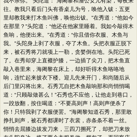
我不杀你。”头陀道：“海阇黎和潘公女儿有染，每夜来
往。教我只看后门头有香桌儿为号，唤他入钹：五更
里却教我来打木鱼叫佛，唤他出钹。”在秀道：“他如今
在那里？”头陀道：“他还在他家里睡着。我如今敲得木
鱼响，他便出来。”在秀道：“你且借你衣服、木鱼与
我。”头陀身上剥了衣服，夺了木鱼。头把衣服正脱下
来，被石秀将刀就项上一勒，贪婪倒在地。头陀已死
了。在秀却穿上直裰护膝，一边插了尖刀，把木鱼直
敲入巷里来，海阇黎在床上，却好听得木鱼咯咯地
响，连忙起来披衣下楼。迎儿先来开门，和尚随后从
后门里闪将出来。石秀兀自把木鱼敲响那和尚悄悄喝
道：“只顾敲做甚么！”石秀也不应他，让他走到巷口，
一跤放翻，按住喝道：“不要高则声！高则声便杀了
你！只特我剥了衣服便罢。”海阇黎知道石秀，那里敢
挣扎则声，被石秀都课时了衣裳，赤条条不着一丝。
悄悄去屈膝边拔发刀来，三四刀搠死了，却把刀来放