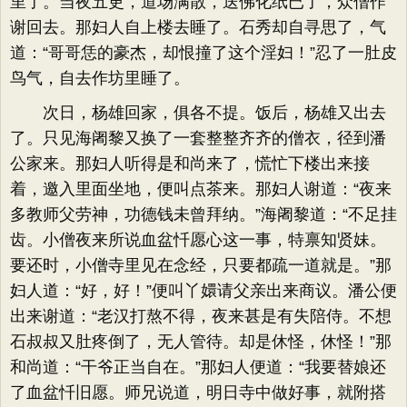
里了。当夜五更，道场满散，送佛化纸已了，众僧作
谢回去。那妇人自上楼去睡了。石秀却自寻思了，气
道：“哥哥恁的豪杰，却恨撞了这个淫妇！”忍了一肚皮
鸟气，自去作坊里睡了。
次日，杨雄回家，俱各不提。饭后，杨雄又出去
了。只见海阇黎又换了一套整整齐齐的僧衣，径到潘
公家来。那妇人听得是和尚来了，慌忙下楼出来接
着，邀入里面坐地，便叫点茶来。那妇人谢道：“夜来
多教师父劳神，功德钱未曾拜纳。”海阇黎道：“不足挂
齿。小僧夜来所说血盆忏愿心这一事，特禀知贤妹。
要还时，小僧寺里见在念经，只要都疏一道就是。”那
妇人道：“好，好！”便叫丫嬛请父亲出来商议。潘公便
出来谢道：“老汉打熬不得，夜来甚是有失陪侍。不想
石叔叔又肚疼倒了，无人管待。却是休怪，休怪！”那
和尚道：“干爷正当自在。”那妇人便道：“我要替娘还
了血盆忏旧愿。师兄说道，明日寺中做好事，就附搭