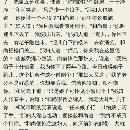
了，先自五分欢喜，便道：“你端的好个卧房，干干净
净！”和尚笑道：“只是少一个娘子。”那妇人也笑
道：“你便讨一个不得？”和尚道：“那里得这般施
主？”妇人道：“你且教我看佛牙则个。”和尚道：“你叫
迎儿下去了，我便取出来。”那妇人道：“迎儿，你且下
去，看老爷醒也未。”迎儿自下的楼来，去看潘公。和
尚把楼门关上。那妇人道：“师兄，你关我在这里怎
的？”这贼秃淫心荡漾，向前捧住那妇人，说道：“我把
娘子十分错爱，我为你下了两年心路。今日难得娘子
到此，这个机会作成小僧则个！”那妇人又道：“我的老
公不是好惹的，你却要骗我。倘若他得知，却不饶
你。”和尚跪下道：“只是娘子可怜见小僧则个！”那妇
人张着手，说道：“和尚家倒会缠人，我老大耳刮子打
你！”和尚嘻嘻的笑着说道：“任从娘子打，只怕娘子闪
了手。”那妇人淫心也动，便搂起和尚道：“我终不成真
个打你。”和尚便抱住这妇人，向床前卸衣解带，共枕