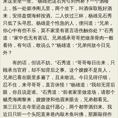
来这里坐一坐。”杨雄把这石秀引到州桥下一个酒楼
上，拣一处僻净阁儿里，两个坐下，叫酒保取瓶好酒
来，安排盘馔海鲜按酒。二人饮过三杯，杨雄见石秀
只低了头寻思。杨雄是个性急的人，便问道：“兄弟，
你心中有些不乐，莫不家里有甚言语伤触你处？”石秀
道：“家中也无有甚话。兄弟感承哥哥把做亲骨肉一般
看待，有句话，敢说么？”杨雄道：“兄弟何故今日见
外？
有的话，但说不妨。”石秀道：“哥哥每日出来，只
顾承当官府，却不知背后之事。这个嫂嫂不是良人，
兄弟已看在眼里多遍了，且未敢说。今日见得仔细，
忍不住，来寻哥哥，直言休怪！”杨雄道：“我却无背后
眼，你且说是谁。”石秀道：“前者家里做道场，请那个
贼秃海阇黎来，嫂嫂便和他眉来眼去，兄弟都看见。
第三日又去寺里还血盆忏愿心，两个都带酒归来。我
近日只听一个头陀直来巷内敲木鱼叫佛，那厮敲得作