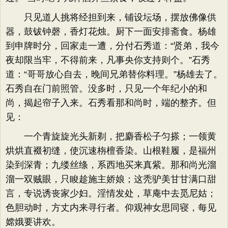
只见道人挑将经担到来，铺设坛场，摆放佛像供
器，鼓钹钟磬，香灯花烛。厨下一面安排斋食。杨雄
到申牌时分，回家走一遭，分付石秀道：“贤弟，我今
夜却限当牢，不得前来，凡事央你支持则个。”石秀
道：“哥哥放心自去，晚间兄弟替你料理。”杨雄去了。
石秀自在门前照管。没多时，只见一个年纪小的和
尚，揭起帘子入来。石秀看那和尚时，端的整齐。但
见：
一个青旋旋光头新剃，把麝香松子匀搽；一领黄
烘烘直裰初缝，使沉速栴檀香染。山根鞋履，是福州
染到深青；九缕丝绦，系西地买来真紫。那和尚光溜
溜一双贼眼，只睃趁施主娇娘；这秃驴美甘甘满口甜
言，专说诱丧家少妇。淫情发处，草庵中去觅尼姑；
色胆动时，方丈内来寻行者。仰观神女思同寝，每见
嫦娥要讲欢。