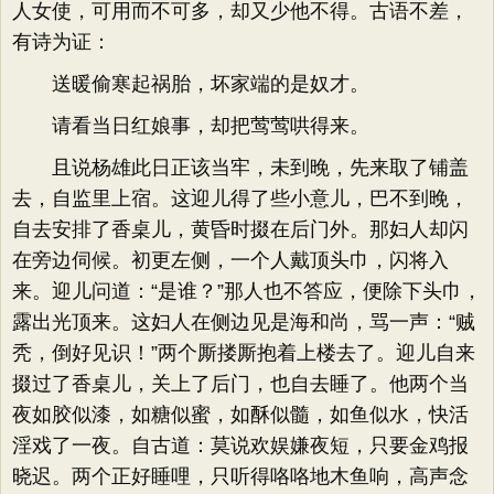
人女使，可用而不可多，却又少他不得。古语不差，
有诗为证：
送暖偷寒起祸胎，坏家端的是奴才。
请看当日红娘事，却把莺莺哄得来。
且说杨雄此日正该当牢，未到晚，先来取了铺盖
去，自监里上宿。这迎儿得了些小意儿，巴不到晚，
自去安排了香桌儿，黄昏时掇在后门外。那妇人却闪
在旁边伺候。初更左侧，一个人戴顶头巾，闪将入
来。迎儿问道：“是谁？”那人也不答应，便除下头巾，
露出光顶来。这妇人在侧边见是海和尚，骂一声：“贼
秃，倒好见识！”两个厮搂厮抱着上楼去了。迎儿自来
掇过了香桌儿，关上了后门，也自去睡了。他两个当
夜如胶似漆，如糖似蜜，如酥似髓，如鱼似水，快活
淫戏了一夜。自古道：莫说欢娱嫌夜短，只要金鸡报
晓迟。两个正好睡哩，只听得咯咯地木鱼响，高声念