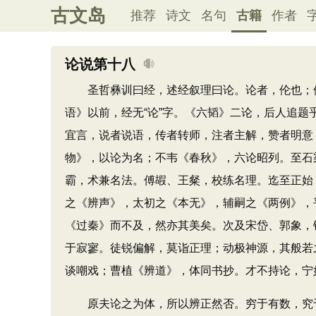
古文岛
推荐
诗文
名句
古籍
作者
论说第十八
圣哲彝训曰经，述经叙理曰论。论者，伦也；伦
语》以前，经无“论”字。《六韬》二论，后人追
宜言，说者说语，传者转师，注者主解，赞者明意
物》，以论为名；不韦《春秋》，六论昭列。至石
霸，术兼名法。傅嘏、王粲，校练名理。迄至正始
之《辨声》，太初之《本无》，辅嗣之《两例》，
《过秦》而不及，然亦其美矣。次及宋岱、郭象，
于寂寥。徒锐偏解，莫诣正理；动极神源，其般若
谈嘲戏；曹植《辨道》，体同书抄。才不持论，宁
原夫论之为体，所以辨正然否。穷于有数，究于