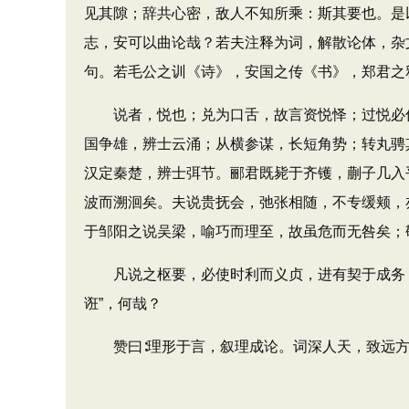
见其隙；辞共心密，敌人不知所乘：斯其要也。是
志，安可以曲论哉？若夫注释为词，解散论体，杂
句。若毛公之训《诗》，安国之传《书》，郑君之
说者，悦也；兑为口舌，故言资悦怿；过悦必伪
国争雄，辨士云涌；从横参谋，长短角势；转丸骋
汉定秦楚，辨士弭节。郦君既毙于齐镬，蒯子几入
波而溯洄矣。夫说贵抚会，弛张相随，不专缓颊，
于邹阳之说吴梁，喻巧而理至，故虽危而无咎矣；
凡说之枢要，必使时利而义贞，进有契于成务，
诳”，何哉？
赞曰∶理形于言，叙理成论。词深人天，致远方