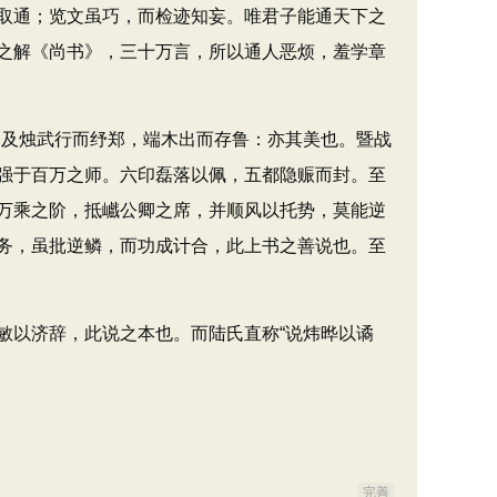
取通；览文虽巧，而检迹知妄。唯君子能通天下之
之解《尚书》，三十万言，所以通人恶烦，羞学章
及烛武行而纾郑，端木出而存鲁：亦其美也。暨战
强于百万之师。六印磊落以佩，五都隐赈而封。至
万乘之阶，抵巇公卿之席，并顺风以托势，莫能逆
务，虽批逆鳞，而功成计合，此上书之善说也。至
以济辞，此说之本也。而陆氏直称“说炜晔以谲
完善