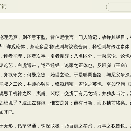
字词
理无爽，则圣意不坠。昔仲尼微言，门人追记，故抑其经目，
题乎！详观论体，条流多品∶陈政则与议说合契，释经则与传注参
，评者平理，序者次事，引者胤辞：八名区分，一揆宗论。论也
渠论艺，白虎通讲，述圣通经，论家之正体也。及班彪《王命》
，务欲守文；何晏之徒，始盛玄论。于是聃周当路，与尼父争涂
平叔之二论，并师心独见，锋颖精密，盖论之英也。至如李康《
锐思于机神之区；夷甫、裴頠，交辨于有无之域；并独步当时，
之绝境乎？逮江左群谈，惟玄是务；虽有日新，而多抽前绪矣。
如其已。
无形，钻坚求通，钩深取极；乃百虑之筌蹄，万事之权衡也。