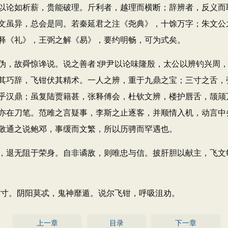
以论如析薪，贵能破理。斤利者，越理而横断；辞辨者，反义而
文虽异，总会是同。若秦延君之注《尧典》，十馀万字；朱文公
释《礼》，王弼之解《易》，要约明畅，可为式矣。
，故舜惊谗说。说之善者∶伊尹以论味隆殷，太公以辨钓兴周，
其巧辞，飞钳伏其精术。一人之辨，重于九鼎之宝；三寸之舌，
乎汉鼎；虽复陆贾籍甚，张释傅会，杜钦文辨，楼护唇舌，颉颃
亦在刀笔。范雎之言疑事，李斯之止逐客，并顺情入机，动言中
敬通之说鲍邓，事缓而文繁，所以历骋而罕遇也。
退无阻于荣身。自非谲敌，则唯忠与信。披肝胆以献主，飞文敏
寸。阴阳莫忒，鬼神靡遁。说尔飞钳，呼吸沮劝。
上一章
目录
下一章