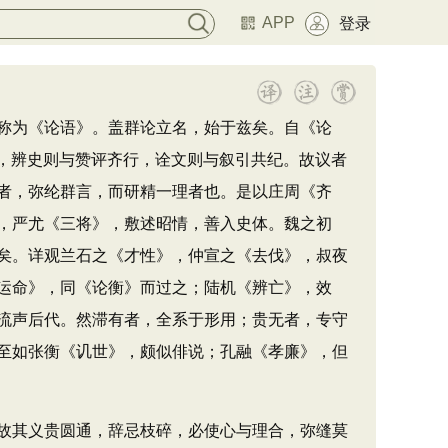
APP
登录
称为《论语》。盖群论立名，始于兹矣。自《论
体，辨史则与赞评齐行，诠文则与叙引共纪。故议者
者，弥纶群言，而研精一理者也。是以庄周《齐
，严尤《三将》，敷述昭情，善入史体。魏之初
矣。详观兰石之《才性》，仲宣之《去伐》，叔夜
运命》，同《论衡》而过之；陆机《辨亡》，效
流声后代。然滞有者，全系于形用；贵无者，专守
至如张衡《讥世》，颇似俳说；孔融《孝廉》，但
故其义贵圆通，辞忌枝碎，必使心与理合，弥缝莫