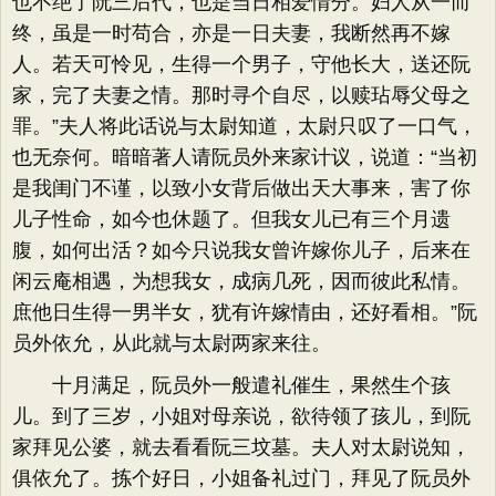
也不绝了阮三后代，也是当日相爱情分。妇人从一而
终，虽是一时苟合，亦是一日夫妻，我断然再不嫁
人。若天可怜见，生得一个男子，守他长大，送还阮
家，完了夫妻之情。那时寻个自尽，以赎玷辱父母之
罪。”夫人将此话说与太尉知道，太尉只叹了一口气，
也无奈何。暗暗著人请阮员外来家计议，说道：“当初
是我闺门不谨，以致小女背后做出天大事来，害了你
儿子性命，如今也休题了。但我女儿已有三个月遗
腹，如何出活？如今只说我女曾许嫁你儿子，后来在
闲云庵相遇，为想我女，成病几死，因而彼此私情。
庶他日生得一男半女，犹有许嫁情由，还好看相。”阮
员外依允，从此就与太尉两家来往。
十月满足，阮员外一般遣礼催生，果然生个孩
儿。到了三岁，小姐对母亲说，欲待领了孩儿，到阮
家拜见公婆，就去看看阮三坟墓。夫人对太尉说知，
俱依允了。拣个好日，小姐备礼过门，拜见了阮员外