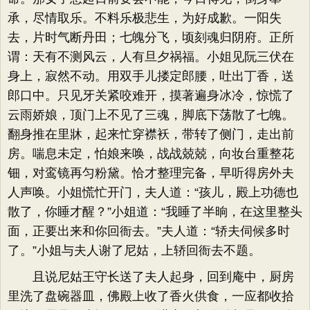
承，尽情取乐。不料乐极悲生，为好成歉。一阳失
去，片时气断丹田；七魄分飞，顷刻魂归阴府。正所
谓：天有不测风云，人有旦夕祸福。小姐见阮三伏在
身上，寂然不动。用双手儿搂定郎腰，吐出丁香，送
郎口中。只见牙关紧咬难开，摸著遍身冰冷，惊慌了
云雨娇娘，顶门上不见了三魂，脚底下荡散了七魄。
翻身推在里牀，起来忙穿襟袄，带转了侧门，走出前
房。喘息未定，怕娘来唤，战战兢兢，向妆台重整花
钿，对鸾镜再匀粉黛。恰才整理完备，早听得房外夫
人声唤。小姐慌忙开门，夫人道：“孩儿，殿上功德也
散了，你睡才醒？”小姐道：“我睡了半晌，在这里整头
面，正要出来和你回衙去。”夫人道：“轿夫伺候多时
了。”小姐与夫人谢了尼姑，上轿回衙去不题。
且说尼姑王守长送了夫人起身，回到庵中，厨房
里洗了盘碗器皿，佛殿上收了香火供食，一应都收拾