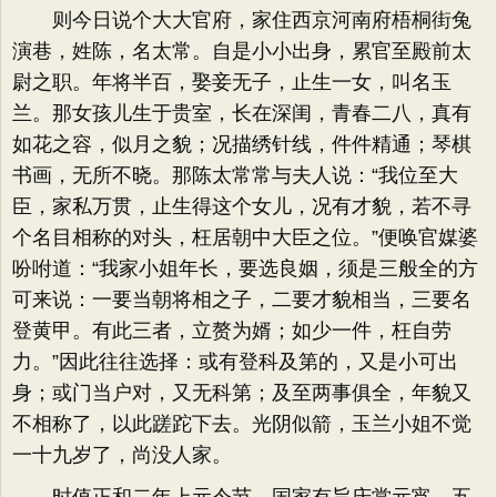
则今日说个大大官府，家住西京河南府梧桐街兔
演巷，姓陈，名太常。自是小小出身，累官至殿前太
尉之职。年将半百，娶妾无子，止生一女，叫名玉
兰。那女孩儿生于贵室，长在深闺，青春二八，真有
如花之容，似月之貌；况描绣针线，件件精通；琴棋
书画，无所不晓。那陈太常常与夫人说：“我位至大
臣，家私万贯，止生得这个女儿，况有才貌，若不寻
个名目相称的对头，枉居朝中大臣之位。”便唤官媒婆
吩咐道：“我家小姐年长，要选良姻，须是三般全的方
可来说：一要当朝将相之子，二要才貌相当，三要名
登黄甲。有此三者，立赘为婿；如少一件，枉自劳
力。”因此往往选择：或有登科及第的，又是小可出
身；或门当户对，又无科第；及至两事俱全，年貌又
不相称了，以此蹉跎下去。光阴似箭，玉兰小姐不觉
一十九岁了，尚没人家。