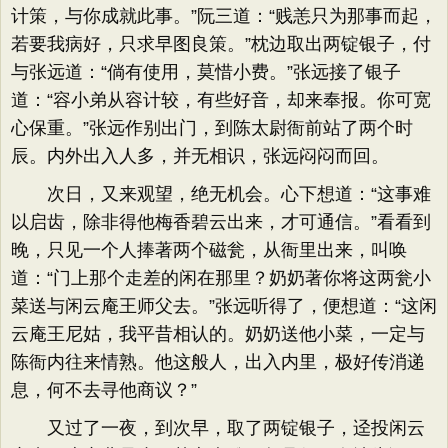
计策，与你成就此事。”阮三道：“贱恙只为那事而起，
若要我病好，只求早图良策。”枕边取出两锭银子，付
与张远道：“倘有使用，莫惜小费。”张远接了银子
道：“容小弟从容计较，有些好音，却来奉报。你可宽
心保重。”张远作别出门，到陈太尉衙前站了两个时
辰。内外出入人多，并无相识，张远闷闷而回。
次日，又来观望，绝无机会。心下想道：“这事难
以启齿，除非得他梅香碧云出来，才可通信。”看看到
晚，只见一个人捧著两个磁瓮，从衙里出来，叫唤
道：“门上那个走差的闲在那里？奶奶著你将这两瓮小
菜送与闲云庵王师父去。”张远听得了，便想道：“这闲
云庵王尼姑，我平昔相认的。奶奶送他小菜，一定与
陈衙内往来情熟。他这般人，出入内里，极好传消递
息，何不去寻他商议？”
又过了一夜，到次早，取了两锭银子，迳投闲云