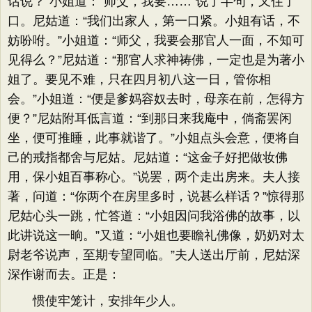
话说？”小姐道：“师父，我要……”说了半句，又住了
口。尼姑道：“我们出家人，第一口紧。小姐有话，不
妨吩咐。”小姐道：“师父，我要会那官人一面，不知可
见得么？”尼姑道：“那官人求神祷佛，一定也是为著小
姐了。要见不难，只在四月初八这一日，管你相
会。”小姐道：“便是爹妈容奴去时，母亲在前，怎得方
便？”尼姑附耳低言道：“到那日来我庵中，倘斋罢闲
坐，便可推睡，此事就谐了。”小姐点头会意，便将自
己的戒指都舍与尼姑。尼姑道：“这金子好把做妆佛
用，保小姐百事称心。”说罢，两个走出房来。夫人接
著，问道：“你两个在房里多时，说甚么样话？”惊得那
尼姑心头一跳，忙答道：“小姐因问我浴佛的故事，以
此讲说这一晌。”又道：“小姐也要瞻礼佛像，奶奶对太
尉老爷说声，至期专望同临。”夫人送出厅前，尼姑深
深作谢而去。正是：
惯使牢笼计，安排年少人。