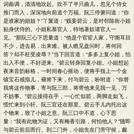
词曲调，清清地吹起。吹不了半只曲儿，忽见个侍女
推门而入，深深地向前道个万福。阮三停箫问道：“你
是谁家的姐姐？”丫鬟道：“贱妾碧云，是对邻陈衙小姐
贴身伏侍的。小姐私慕官人，特地著奴请官人一
见。”那阮三心下思量道：“他是个官宦人家，守阍耳目
不少，进去易，出来难。被人瞧见盘问时，将何回
答？却不枉受凌辱？”当下回言道：“多多上复小姐，怕
出入不便，不好进来。”碧云转身回复小姐。小姐想起
夜来音韵标格，一时间春心摇动，便将手指上一个金
镶宝石戒指儿，褪将下来，付与碧云，吩咐道：“你替
我将这件物事，寄与阮三郎，将带他来见我一见，万
不妨事。”碧云接得在手，一心忙似箭，两脚走如飞，
慌忙来到小轩。阮三官还在那里。碧云手儿内托出这
个物来，致了小姐之意。阮三口中不道，心下思
量：“我有此物为证，又有梅香引路，何怕他人？”随即
与碧云前后而行。到二门外，小姐先在门旁守候，觑