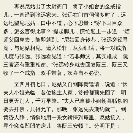
再说尼姑出了太尉衙门，将了小姐舍的金戒指
儿，一直迳到张远家来。张远在门首伺候多时了，远
远地望见尼姑，口中不道，心下思量：“家下耳目众
多，怎么言得此事？”提起脚儿，慌忙迎上一步道：“烦
师父回庵去，随即就到。”尼姑回身转巷，张远穿径寻
庵，与尼姑相见。邀入松轩，从头细话，将一对戒指
儿度与张远。张远看见道：“若非师父，其实难成，阮
三官还有重重相谢。”张远转身就去回复阮三。阮三又
收了一个戒指，双手带著，欢喜自不必说。
至四月初七日，尼姑又自到陈衙邀请，说道：“因
夫人小姐光临，各位施主人家，贫僧都预先回了。明
日更无别人，千万早降。”夫人已自被小姐朝暮聒絮的
要去拜佛，只得允了。那晚，张远先去期约阮三。到
黄昏人静，悄悄地用一乘女轿擡到庵里。尼姑接入，
寻个窝窝凹凹的房儿，将阮三安顿了。分明正是：