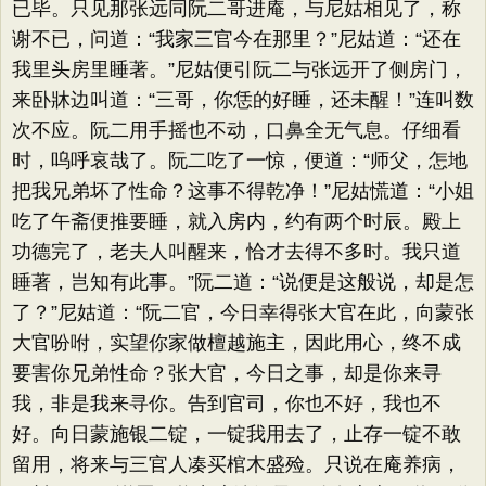
已毕。只见那张远同阮二哥进庵，与尼姑相见了，称
谢不已，问道：“我家三官今在那里？”尼姑道：“还在
我里头房里睡著。”尼姑便引阮二与张远开了侧房门，
来卧牀边叫道：“三哥，你恁的好睡，还未醒！”连叫数
次不应。阮二用手摇也不动，口鼻全无气息。仔细看
时，呜呼哀哉了。阮二吃了一惊，便道：“师父，怎地
把我兄弟坏了性命？这事不得乾净！”尼姑慌道：“小姐
吃了午斋便推要睡，就入房内，约有两个时辰。殿上
功德完了，老夫人叫醒来，恰才去得不多时。我只道
睡著，岂知有此事。”阮二道：“说便是这般说，却是怎
了？”尼姑道：“阮二官，今日幸得张大官在此，向蒙张
大官吩咐，实望你家做檀越施主，因此用心，终不成
要害你兄弟性命？张大官，今日之事，却是你来寻
我，非是我来寻你。告到官司，你也不好，我也不
好。向日蒙施银二锭，一锭我用去了，止存一锭不敢
留用，将来与三官人凑买棺木盛殓。只说在庵养病，