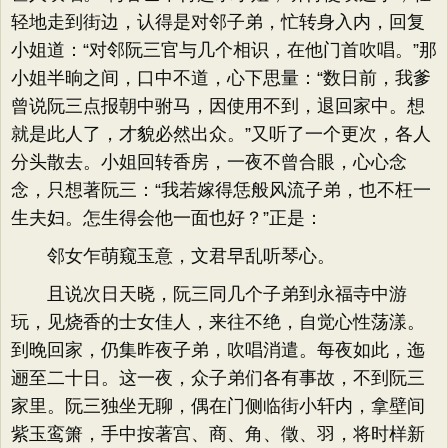
轻地走到街边，认得是对邻子弟，忙转身入内，回复
小姐道：“对邻阮三官与几个相识，在他门首吹唱。”那
小姐半晌之间，口中不道，心下思量：“数日前，我爹
曾说阮三点报朝中驸马，因使用不到，退回家中。想
就是此人了，才貌必然出众。”又听了一个更次，各人
分头散去。小姐回转香房，一夜不曾合眼，心心念
念，只想著阮三：“我若嫁得恁般风流子弟，也不枉一
生夫妇。怎生得会他一面也好？”正是：
邻女乍萌窥玉意，文君早乱听琴心。
且说次日天晓，阮三同几个子弟到永福寺中游
玩，见烧香的士女佳人，来往不绝，自觉心性荡漾。
到晚回家，仍集昨夜子弟，吹唱消遣。每夜如此，迤
逦至二十日。这一夜，众子弟们各有事故，不到阮三
家里。阮三独坐无聊，偶在门侧临街小轩内，拿壁间
紫玉鸾箫，手中按著宫、商、角、徵、羽，将时样新