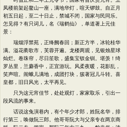
时值正和二年上元令节，国家有旨庆赏元宵。五
凤楼前架起鳌山一座，满地华灯，喧天锣鼓。自正月
初五日起，至二十日止，禁城不闭，国家与民同乐。
怎见得？有只词儿，名《瑞鹤仙》，单道著上元佳
景：
瑞烟浮禁苑，正绛阙春回；新正方半，冰轮桂华
满。溢花衢歌市，芙蓉开遍。龙楼两观，见银烛星球
灿烂。卷珠帘，尽日笙歌，盛集宝钗金钏。堪羡！绮
罗丛里，兰麝香中，正宜游玩。风柔夜暖，花影乱，
笑声喧。闹蛾儿满地，成团打块，簇著冠儿斗转。喜
皇都，旧日风光，太平再见。
只为这元宵佳节，处处观灯，家家取乐，引出一
段风流的事来。
话说这兔演巷内，有个年少才郎，姓阮名华，排
行第三，唤做阮三郎。他哥哥阮大与父亲专在两京商