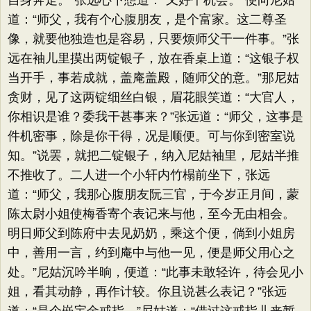
自身奔走。”张远心下想道：“又好个机会。”便向尼姑
道：“师父，我有个心腹朋友，是个富家。这二尊圣
像，就要他独造也是容易，只要烦师父干一件事。”张
远在袖儿里摸出两锭银子，放在香桌上道：“这银子权
当开手，事若成就，盖庵盖殿，随师父的意。”那尼姑
贪财，见了这两锭细丝白银，眉花眼笑道：“大官人，
你相识是谁？委我干甚事来？”张远道：“师父，这事是
件机密事，除是你干得，况是顺便。可与你到密室说
知。”说罢，就把二锭银子，纳入尼姑袖里，尼姑半推
不推收了。二人进一个小轩内竹榻前坐下，张远
道：“师父，我那心腹朋友阮三官，于今岁正月间，蒙
陈太尉小姐使梅香寄个表记来与他，至今无由相会。
明日师父到陈府中去见奶奶，乘这个便，倘到小姐房
中，善用一言，约到庵中与他一见，便是师父用心之
处。”尼姑沉吟半晌，便道：“此事未敢轻许，待会见小
姐，看其动静，再作计较。你且说甚么表记？”张远