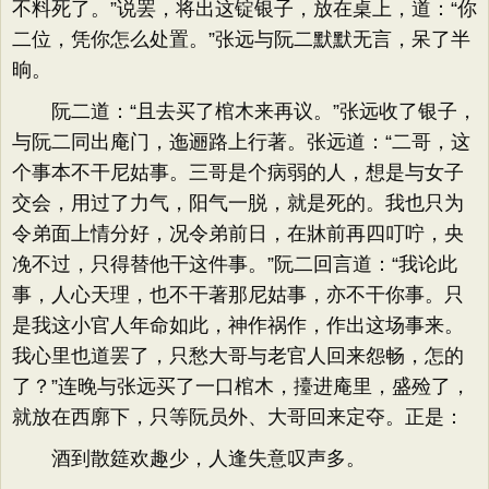
不料死了。”说罢，将出这锭银子，放在桌上，道：“你
二位，凭你怎么处置。”张远与阮二默默无言，呆了半
晌。
阮二道：“且去买了棺木来再议。”张远收了银子，
与阮二同出庵门，迤逦路上行著。张远道：“二哥，这
个事本不干尼姑事。三哥是个病弱的人，想是与女子
交会，用过了力气，阳气一脱，就是死的。我也只为
令弟面上情分好，况令弟前日，在牀前再四叮咛，央
凂不过，只得替他干这件事。”阮二回言道：“我论此
事，人心天理，也不干著那尼姑事，亦不干你事。只
是我这小官人年命如此，神作祸作，作出这场事来。
我心里也道罢了，只愁大哥与老官人回来怨畅，怎的
了？”连晚与张远买了一口棺木，擡进庵里，盛殓了，
就放在西廓下，只等阮员外、大哥回来定夺。正是：
酒到散筵欢趣少，人逢失意叹声多。