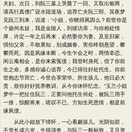
夫妇。次日，到阮三墓上哭奠了一回。又取出银两，
请高行真僧广设水陆道场，追荐亡夫阮三郎。其夜梦
见阮三到来，说道：“小姐，你晓得夙因么？前世你是
个扬州名妓，我是金陵人，到彼访亲，与你相处情
厚，许定一年之后再来，必然娶你为妻。及至归家，
惧怕父亲，不敢禀知，别成姻眷。害你终朝悬望，鬰
鬰而死。因是夙缘未断，今生乍会之时，两情牵恋。
闲云庵相会，是你来索冤债；我登时身死，偿了你前
生之命。多感你诚心追荐，今已得往好处托生。你前
世抱志节而亡，今世合享荣华。所生孩儿，他日必大
贵，烦你好好抚养教训。从今你休怀忆念。”玉兰小姐
梦中一把扯住阮三，正要问他托生何处，被阮三用手
一推，惊醒将来，嗟叹不已。方知生死恩情，都是前
缘夙债。
从此小姐放下情怀，一心看觑孩儿。光阴似箭，
不觉长成六岁，生得清奇，与阮三一般标致，又且资