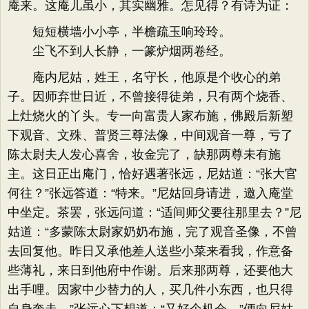
庵来。这庵儿虽小，其实幽雅。怎见得？有诗为证：
短短横墙小小亭，半檐疏玉响玲玲。
尘飞不到人长静，一篆炉烟两卷经。
庵内尼姑，姓王，名守长，他原是个收心的弟
子。因师弃世日近，不曾接得徒弟，只有两个烧香、
上灶烧火的丫头。专一向富贵人家布施，佛殿后新塑
下观音、文殊、普贤三尊法像，中间观音一尊，亏了
陈太尉夫人发心喜舍，妆金完了，缺那两尊未有施
主。这日正出庵门，恰好遇著张远，尼姑道：“张大官
何往？”张远答道：“特来。”尼姑回身请进，邀入庵堂
中坐定。茶罢，张远问道：“适间师父要往那里去？”尼
姑道：“多蒙陈太尉家奶奶布施，完了观音圣像，不曾
去回复他。昨日又承他差人送些小菜来看我，作意备
些薄礼，来日到他府中作谢。后来那两尊，还要他大
出手哩。因家中少替力的人，买几件小东西，也只得