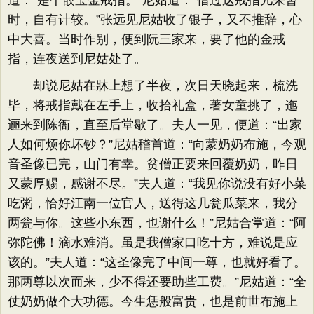
道：“是个嵌宝金戒指。”尼姑道：“借过这戒指儿来暂
时，自有计较。”张远见尼姑收了银子，又不推辞，心
中大喜。当时作别，便到阮三家来，要了他的金戒
指，连夜送到尼姑处了。
却说尼姑在牀上想了半夜，次日天晓起来，梳洗
毕，将戒指戴在左手上，收拾礼盒，著女童挑了，迤
逦来到陈衙，直至后堂歇了。夫人一见，便道：“出家
人如何烦你坏钞？”尼姑稽首道：“向蒙奶奶布施，今观
音圣像已完，山门有幸。贫僧正要来回覆奶奶，昨日
又蒙厚赐，感谢不尽。”夫人道：“我见你说没有好小菜
吃粥，恰好江南一位官人，送得这几瓮瓜菜来，我分
两瓮与你。这些小东西，也谢什么！”尼姑合掌道：“阿
弥陀佛！滴水难消。虽是我僧家口吃十方，难说是应
该的。”夫人道：“这圣像完了中间一尊，也就好看了。
那两尊以次而来，少不得还要助些工费。”尼姑道：“全
仗奶奶做个大功德。今生恁般富贵，也是前世布施上