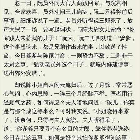
忽一日，阮员外同大官人商贩回家，与院君相
见，合家欢喜。员外动问三儿病症，阮二只得将前后
事情，细细诉说了一遍。老员外听得说三郎死了，放
声大哭了一场，要写起词状，与陈太尉女儿索命：“你
家贱人来惹我的儿子！”阮大、阮二再四劝道：“爹爹，
这个事想论来，都是兄弟作出来的事，以致送了性
命。今日爹爹与陈家讨命，一则势力不敌，二则非干
太尉之事。”勉劝老员外选个日子，就庵内修建佛事，
送出郊外安厝了。
却说陈小姐自从闲云庵归后，过了月馀，常常恶
心气闷，心内思酸，一连三个月经脉不举。医者用行
经顺气之药，如何得应？夫人暗地问道：“孩儿，你莫
是与那个成这等事么？可对我实说。”小姐晓得事露
了，没奈何，只得与夫人实说。夫人听得呆了，
道：“你爹爹只要寻个有名目的才郎，靠你养老送终。
今日弄出这丑事，如何是好？只怕你爹爹得知这事，