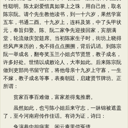
性聪明。陈太尉爱惜真如掌上之珠，用自己姓，取名
陈宗阮。请个先生教他读书，到一十六岁，果然学富
五车，书通二酉。十九岁上，连科及第，中了头甲状
元，奉旨归娶。陈、阮二家争先迎接回家，宾朋满
堂，轮流做庆贺筵席。当初陈家生子时，街坊上晓得
些风声来历的，免不得点点搠搠，背后讥诮。到陈宗
阮一举成名，翻夸奖玉兰小姐贞节贤慧，教子成名，
许多好处。世情以成败论人，大率如此。后来陈宗阮
做到吏部尚书留守官，将他母亲十九岁上守寡，一生
不嫁，教子成名等事，表奏朝廷，启建贤节牌坊。正
所谓：
贫家百事百难做，富家差得鬼推磨。
虽然如此，也亏陈小姐后来守志，一牀锦被遮盖
了，至今河南府传作佳话。有诗为证，诗曰：
兔演巷中担病害，闲云庵里偿冤债。