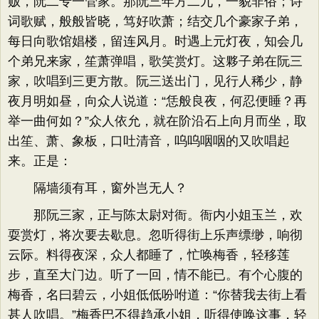
贩，阮二专一管家。那阮三年方二九，一貌非俗；诗
词歌赋，般般皆晓，笃好吹萧；结交几个豪家子弟，
每日向歌馆娼楼，留连风月。时遇上元灯夜，知会几
个弟兄来家，笙萧弹唱，歌笑赏灯。这夥子弟在阮三
家，吹唱到三更方散。阮三送出门，见行人稀少，静
夜月明如昼，向众人说道：“恁般良夜，何忍便睡？再
举一曲何如？”众人依允，就在阶沿石上向月而坐，取
出笙、萧、象板，口吐清音，呜呜咽咽的又吹唱起
来。正是：
隔墙须有耳，窗外岂无人？
那阮三家，正与陈太尉对衙。衙内小姐玉兰，欢
耍赏灯，将次要去歇息。忽听得街上乐声缥缈，响彻
云际。料得夜深，众人都睡了，忙唤梅香，轻移莲
步，直至大门边。听了一回，情不能已。有个心腹的
梅香，名曰碧云，小姐低低吩咐道：“你替我去街上看
甚人吹唱。”梅香巴不得趋承小姐，听得使唤这事，轻