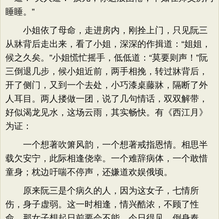
睡睡。”
小姐依了母命，走进房内，刚拴上门，只见阮三
从牀背后走出来，看了小姐，深深的作揖道：“姐姐，
候之久矣。”小姐慌忙摇手，低低道：“莫要则声！”阮
三倒退几步，候小姐近前，两手相挽，转过牀背后，
开了侧门，又到一个去处，小巧漆桌藤牀，隔断了外
人耳目。两人搂做一团，说了几句情话，双双解带，
好似渴龙见水，这场云雨，其实畅快。有《西江月》
为证：
一个想著吹箫风韵，一个想著戒指恩情。相思半
载欠安宁，此际相逢侥幸。一个难辞病体，一个敢惜
童身；枕边吁喘不停声，还嫌道欢娱俄顷。
原来阮三是个病久的人，因为这女子，七情所
伤，身子虚弱。这一时相逢，情兴酷浓，不顾了性
命。那女子想起日前要会不能，今日得见，倒身奉