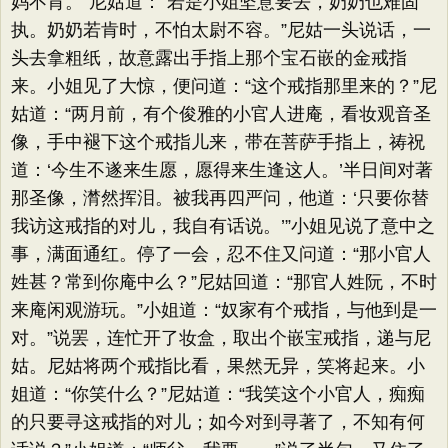
妈不肯。”尼姑道：“若是小姐坚意要去，奶奶也难固
执。奶奶若肯时，不怕太尉不容。”尼姑一头说话，一
头去拿粗纸，故意露出手指上那个宝石嵌的金戒指
来。小姐见了大惊，便问道：“这个戒指那里来的？”尼
姑道：“两月前，有个俊雅的小官人进庵，看妆观音圣
像，手中褪下这个戒指儿来，带在菩萨手指上，祷祝
道：‘今生不遂来生愿，愿得来生逢这人。’半日间对著
那圣像，潸然挥泪。被我再四严问，他道：‘只要你替
我访这戒指的对儿，我自有话说。’”小姐见说了意中之
事，满面通红。停了一会，忍不住又问道：“那小官人
姓甚？常到你庵中么？”尼姑回道：“那官人姓阮，不时
来庵闲观游玩。”小姐道：“奴家有个戒指，与他到是一
对。”说罢，连忙开了妆盒，取出个嵌宝戒指，递与尼
姑。尼姑将两个戒指比看，果然无异，笑将起来。小
姐道：“你笑什么？”尼姑道：“我笑这个小官人，痴痴
的只要寻这戒指的对儿；如今对到寻著了，不知有何