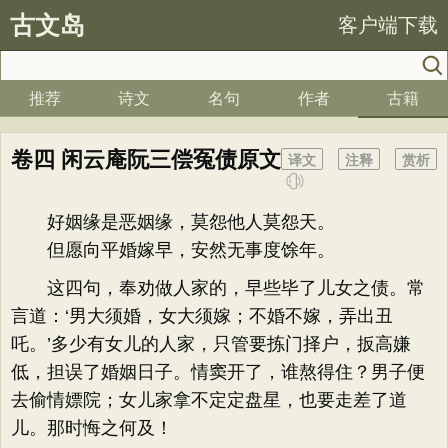
古文岛
客户端下载
推荐
诗文
名句
作者
古籍
卷四 闲云庵阮三偿冤债原文
译文
注释
赏析
好姻缘是恶姻缘，莫怨他人莫怨天。
但愿向平婚嫁早，安然无事度馀年。
这四句，奉劝做人家的，早些毕了儿女之债。常
言道：‘男大须婚，女大须嫁；不婚不嫁，弄出丑
吒。’多少有女儿的人家，只管要拣门择户，扳高嫌
低，担误了婚姻日子。情窦开了，谁熬得住？男子便
去偷情嫖院；女儿家拿不定定盘星，也要走差了道
儿。那时悔之何及！