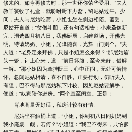
修来的。如今再修去时，那一世还你荣华受用。”夫人
教丫鬟收了礼盒，就吩咐厨下办斋，留尼姑过午。少
间，夫人与尼姑吃斋，小姐也坐在侧边相陪。斋罢，
尼姑开言道：“贫僧斗胆，还有句话相告：小庵圣像新
完，涓选四月初八日，我佛诞辰，启建道场，开佛光
明。特请奶奶、小姐，光降随喜，光辉山门则个。”夫
人道：“老身定来拜佛，只是小姐怎么来得？”那尼姑眉
头一蹙，计上心来，道：“前日坏腹，至今未好，借解
一解。”那小姐因为牵挂阮三，心中正闷，无处可解情
怀。忽闻尼姑相请，喜不自胜。正要行动，仍听夫人
有阻，巴不得与那尼姑私下计较。因见尼姑要解手，
便道：“奴家陪你进房。”两个直至闺室。正是：
背地商量无好话，私房计较有奸情。
尼姑坐在触桶上道，“小姐，你到初八日同奶奶到
我小庵觑一觑，若何？”小姐道：“我巴不得来，只怕爹