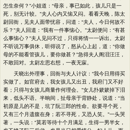
怎生奈何？”小姐道：“母亲，事已如此，孩儿只是一
死，别无计较。”夫人心内又恼又闷。看看天晚，陈太
尉回衙，见夫人面带忧容，问道：“夫人，今日何故不
乐？”夫人回道：“我有一件事恼心。”太尉便问：“有甚
么事恼心？”夫人见问不过，只得将情一一诉出。太尉
不听说万事俱休，听得说了，怒从心上起，道：“你做
母的不能看管孩儿，要你做甚？”急得夫人阁泪汪汪，
不敢回对。太尉左思右想，一夜无寐。
天晓出外理事，回衙与夫人计议：“我今日用得买
实做了。如官府去，我女孩儿又出丑，我府门又不好
看；只得与女孩儿商量作何理会。”女儿扑簌簌掉下泪
来，低头不语。半晌间，扯母亲于背静处，说道：“当
初原是儿的不是，坑了阮三郎的性命。欲要寻个死，
又有三个月遗腹在身；若不寻死，又恐人笑。”一头哭
著，一头说：“莫若等待十个月满足，生得一男半女，