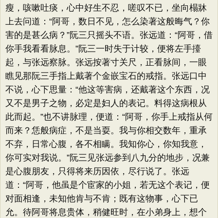
瘦，咳嗽吐痰，心中好生不忍，嗟叹不已，坐向榻牀
上去问道：“阿哥，数日不见，怎么染著这般晦气？你
害的是甚么病？”阮三只摇头不语。张远道：“阿哥，借
你手我看看脉息。”阮三一时失于计较，便将左手擡
起，与张远察脉。张远按著寸关尺，正看脉间，一眼
瞧见那阮三手指上戴著个金嵌宝石的戒指。张远口中
不说，心下思量：“他这等害病，还戴著这个东西，况
又不是男子之物，必定是妇人的表记。料得这病根从
此而起。”也不讲脉理，便道：“阿哥，你手上戒指从何
而来？恁般病症，不是当耍。我与你相交数年，重承
不弃，日常心腹，各不相瞒。我知你心，你知我意，
你可实对我说。”阮三见张远参到八九分的地步，况兼
是心腹朋友，只得将来历因依，尽行说了。张远
道：“阿哥，他虽是个宦家的小姐，若无这个表记，便
对面相逢，未知他肯与不肯；既有这物事，心下已
允。待阿哥将息贵体，稍健旺时，在小弟身上，想个