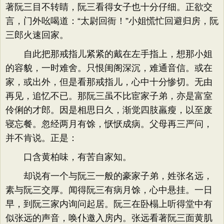
著阮三目不转睛，阮三看得女子也十分仔细。正欲交
言，门外吆喝道：“太尉回衙！”小姐慌忙回避归房，阮
三郎火速回家。
自此把那戒指儿紧紧的戴在左手指上，想那小姐
的容貌，一时难舍。只恨闺阁深沉，难通音信。或在
家，或出外，但是看那戒指儿，心中十分惨切。无由
再见，追忆不已。那阮三虽不比宦家子弟，亦是富室
伶俐的才郎。因是相思日久，渐觉四肢羸瘦，以至废
寝忘餐。忽经两月有馀，恹恹成病。父母再三严问，
并不肯说。正是：
口含黄柏味，有苦自家知。
却说有一个与阮三一般的豪家子弟，姓张名远，
素与阮三交厚。闻得阮三有病月馀，心中悬挂。一日
早，到阮三家内询问起居。阮三在卧榻上听得堂中有
似张远的声音，唤仆邀入房内。张远看著阮三面黄肌