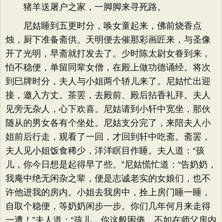
猪羊送屠户之家，一脚脚来寻死路。
尼姑睡到五更时分，唤女童起来，佛前烧香点
烛，厨下准备斋供。天明便去催那彩画匠来，与圣像
开了光明，早斋就打发去了。少时陈太尉女眷到来，
怕不稳便，单留同辈女僧，在殿上做功德诵经。将次
到巳牌时分，夫人与小姐两个轿儿来了。尼姑忙出迎
接，邀入方丈。茶罢，去殿前、殿后拈香礼拜。夫人
见旁无杂人，心下欢喜。尼姑请到小轩中宽坐，那伙
随从的男女各有个坐处。尼姑支分完了，来陪夫人小
姐前后行走，观看了一回，才回到轩中吃斋。斋罢，
夫人见小姐饭食稀少，洋洋瞑目作睡。夫人道：“孩
儿，你今日想是起得早了些。”尼姑慌忙道：“告奶奶，
我庵中绝无闲杂之辈，便是志诚老实的女娘们，也不
许他进我的房内。小姐去我房中，拴上房门睡一睡，
自取个稳便，等奶奶闲步一步。你们几年何月来走得
一遭！”夫人道：“孩儿，你这般困倦，不如在师父房内