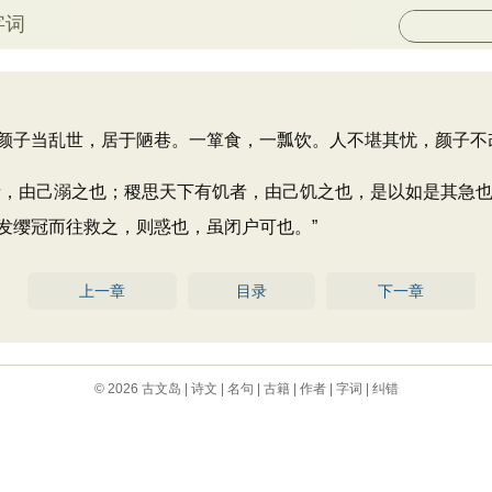
字词
子当乱世，居于陋巷。一箪食，一瓢饮。人不堪其忧，颜子不
，由己溺之也；稷思天下有饥者，由己饥之也，是以如是其急也
发缨冠而往救之，则惑也，虽闭户可也。”
上一章
目录
下一章
© 2026
古文岛
|
诗文
|
名句
|
古籍
|
作者
|
字词
|
纠错