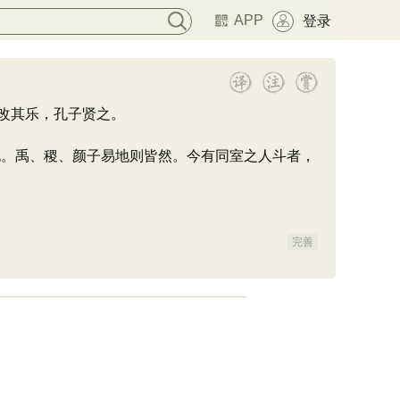
APP
登录
改其乐，孔子贤之。
。禹、稷、颜子易地则皆然。今有同室之人斗者，
完善