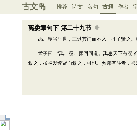
古文岛
推荐
诗文
名句
古籍
作者
离娄章句下·第二十九节
禹、稷当平世，三过其门而不入，孔子贤之。颜
孟子曰：“禹、稷、颜回同道。禹思天下有溺者
救之，虽被发缨冠而救之，可也。乡邻有斗者，被