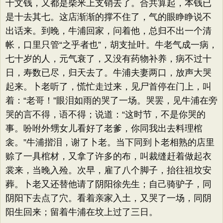
十文钱，又都是柴米上支销去了。合共算起，本钱已
是十去其七。这店渐渐的撑不住了，气的眼睁睁说不
出话来。到晚，牛浦回家，问着他，总归不出一个清
帐，口里只管“之乎者也”，胡支扯叶。牛老气成一病，
七十岁的人，元气衰了，又没有药物补养，病不过十
日，寿数已尽，归天去了。牛浦夫妻两口，放声大哭
起来。卜老听了，慌忙走过来，见尸首停在门上，叫
着：“老哥！”眼泪如雨的哭了一场。哭罢，见牛浦在旁
哭的言不得，语不得；说道：“这时节，不是你哭的
事。吩咐外甥女儿看好了老爹，你同我出去料理棺
衾。”牛浦揩泪，谢了卜老。当下同到卜老相熟的店里
赊了一具棺材，又拿了许多的布，叫裁缝赶着做起衣
裳来，当晚入殓。次早，雇了八个脚子，抬往祖坟安
葬。卜老又还替他请了阴阳徐先生；自己骑驴子，同
阴阳下去点了穴。看着亲家入土，又哭了一场，同阴
阳生回来；留着牛浦在坟上过了三日。