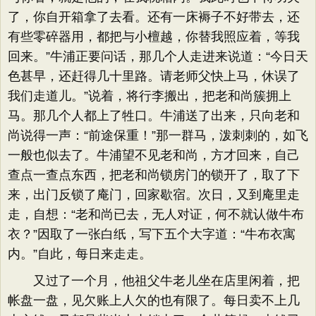
了，你自开箱拿了去看。还有一床褥子不好带去，还
有些零碎器用，都把与小檀越，你替我照应着，等我
回来。”牛浦正要问话，那几个人走进来说道：“今日天
色甚早，还赶得几十里路。请老师父快上马，休误了
我们走道儿。”说着，将行李搬出，把老和尚簇拥上
马。那几个人都上了牲口。牛浦送了出来，只向老和
尚说得一声：“前途保重！”那一群马，泼刺刺的，如飞
一般也似去了。牛浦望不见老和尚，方才回来，自己
查点一查点东西，把老和尚锁房门的锁开了，取了下
来，出门反锁了庵门，回家歇宿。次日，又到庵里走
走，自想：“老和尚已去，无人对证，何不就认做牛布
衣？”因取了一张白纸，写下五个大字道：“牛布衣寓
内。”自此，每日来走走。
又过了一个月，他祖父牛老儿坐在店里闲着，把
帐盘一盘，见欠账上人欠的也有限了。每日卖不上几