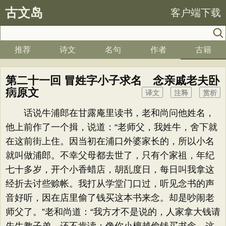
古文岛
客户端下载
推荐
诗文
名句
作者
古籍
第二十一回 冒姓字小子求名 念亲戚老夫卧
病原文
译文
注释
赏析
话说牛浦郎在甘露庵里读书，老和尚问他姓名，
他上前作了一个揖，说道：“老师父，我姓牛，舍下就
在这前街上住。因当初在浦口外婆家长的，所以小名
就叫做浦郎。不幸父母都去世了，只有个家祖，年纪
七十多岁，开个小香蜡店，胡乱度日，每日叫我拿这
经折去讨些赊帐。我打从学堂门口过，听见念书的声
音好听，因在店里偷了钱买这本书来念。却是吵闹老
师父了。”老和尚道：“我方才不是说的，人家拿大钱请