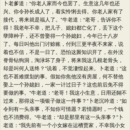
卜老爹道：“你老人家而今也罢了。生意这几年也还
兴。你令孙长成人了，着实怜悧去得。你老人家有了
接代，将来就是福人了。”牛老道：“老哥，告诉你不
得！我老年不幸，把儿子、媳妇都亡化了，丢下这个
孽障种子，还不曾娶得一个孙媳妇，今年已十八岁
了。每日叫他出门讨赊账，付到三更半夜不来家，说
着也不信，不是一日了。恐怕这厮知识开了，在外没
脊骨钻狗洞，淘渌坏了身子，将来我这几根老骨头，
却是叫何人送终？”说着，不觉凄惶起来。卜老道：“这
也不甚难摆划的事。假如你焦他没有房屋，何不替他
娶上一个孙媳妇，一家一计过日子？这也前后免不得
要做的事。”牛老道：“老哥！我这小生意，日用还餬不
过来，那得这一项银子做这一件事？”卜老沉吟道：“如
令到有一头亲事，不知你可情愿？若情愿时，一个钱
也不消费得。”牛老道：“却是那里有这一头亲事？”卜
老道：“我先前有一个小女嫁在运槽贾家，不幸我小女