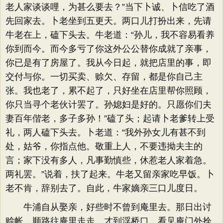
老人家谈谈哩，为甚么要去？”当下卜诚、卜信吃了酒
先回家去。卜老坐到五更天。两口儿打扮出来，先请
牛老在上，磕下头去。牛老道：“孙儿，我不容易看养
你到而今。而今多亏了你这外公公替你成就了亲事，
你已是有了房屋了。我从今日起，就把店里的事，即
交付与你。一切买卖、赊欠、存留，都是你自己主
张。我也老了，累不起了，只好坐在店里帮你照顾，
你只当寻个老伙计罢了。孙媳妇是好的。只愿你们夫
妻百年偕老，多子多孙！”磕了头；起请卜老爹转上受
礼，两人磕下头去。卜老道：“我外孙女儿有甚不到
处，姑爷，你指点他。敬重上人，不要违拗夫主的
言；家下没有多人，凡事勤慎些，休惹老人家着急。
两礼罢。”说着，扶了起来。牛老又留亲家吃早饭。卜
老不肯，辞别去了。自此，牛家嫡亲三口儿度日。
牛浦自从娶亲，好些时不曾到庵里去。那日出讨
赊帐，顺路往庵里走走。才到浮桥口，看见庵门外拴