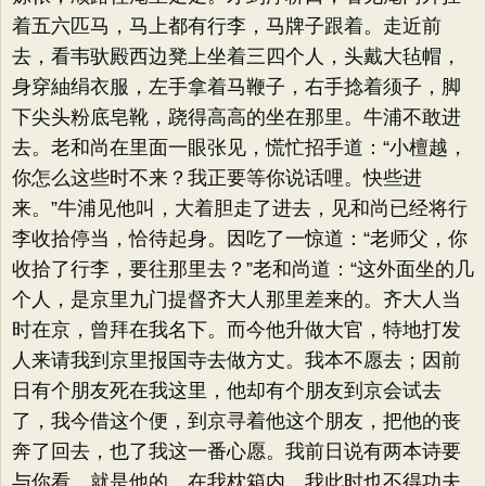
着五六匹马，马上都有行李，马牌子跟着。走近前
去，看韦驮殿西边凳上坐着三四个人，头戴大毡帽，
身穿紬绢衣服，左手拿着马鞭子，右手捻着须子，脚
下尖头粉底皂靴，跷得高高的坐在那里。牛浦不敢进
去。老和尚在里面一眼张见，慌忙招手道：“小檀越，
你怎么这些时不来？我正要等你说话哩。快些进
来。”牛浦见他叫，大着胆走了进去，见和尚已经将行
李收拾停当，恰待起身。因吃了一惊道：“老师父，你
收拾了行李，要往那里去？”老和尚道：“这外面坐的几
个人，是京里九门提督齐大人那里差来的。齐大人当
时在京，曾拜在我名下。而今他升做大官，特地打发
人来请我到京里报国寺去做方丈。我本不愿去；因前
日有个朋友死在我这里，他却有个朋友到京会试去
了，我今借这个便，到京寻着他这个朋友，把他的丧
奔了回去，也了我这一番心愿。我前日说有两本诗要
与你看，就是他的，在我枕箱内。我此时也不得功夫