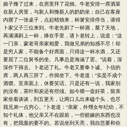
娘子搀了过来，在房里拜了花烛。牛老安排一席酒菜
在新人房里，与新人和搀新人的奶奶坐；自己在客座
内摆了一张桌子，点起蜡烛来，杯箸安排停当，请得
卜家父子三位来到。牛老先斟了一杯酒，奠了天地，
再满满斟上一杯，捧在手里，请卜老转上，说道：“这
一门亲，蒙老哥亲家相爱，我做兄弟的知感不尽！却
是穷人家，不能备个好席面，只得这一杯水酒，又还
要屈了二位舅爷的坐。凡事总是海涵了罢。”说着，深
深作下揖去。卜老还了礼。牛老又要奉卜诚、卜信的
席，两人再三辞了，作揖坐下。牛老道：“实是不成个
酒馔。至亲面上，休要笑话。只是还有一说，我家别
的没有，茶叶和炭还有些须。如今煨一壶好茶，留亲
家坐着谈谈，到五更天，让两口儿出来磕个头，也尽
我兄弟一点穷心。”卜老道：“亲家，外甥女年纪幼，不
知个礼体，他父亲又不在跟前，一些赔嫁的东西也没
有，把我羞的要不的。若说坐到天亮，我自恁要和你