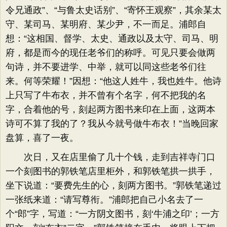
令兄通政”、“与鲁太史话别”、“寄怀王观察”，其余某太
守、某司马、某明府、某少尹，不一而足。浦郎自
想：“这相国、督学、太史、通政以及太守、司马、明
府，都是而今的现任老爷们的称呼。可见只要会做两
句诗，并不要进学、中举，就可以同这些老爷们往
来。何等荣耀！”因想：“他这人姓牛，我也姓牛。他诗
上只写了牛布衣，并不曾有个名字，何不把我的名
字，合着他的号，刻起两方图书来印在上面，这两本
诗可不算了我的了？我从今就号做牛布衣！”当晚回家
盘算，喜了一夜。
次日，又在店里偷了几十个钱，走到吉祥寺门口
一个刻图书的郭铁笔店里柜外，和郭铁笔拱一拱手，
坐下说道：“要费先生的心，刻两方图书。”郭铁笔递过
一张纸来道：“请写尊衔。”浦郎把自己小名去了一
个“郎”字，写道：“一方阴文图书，刻‘牛浦之印’；一方