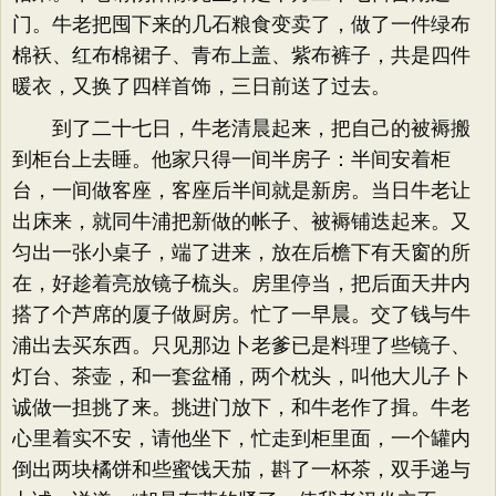
门。牛老把囤下来的几石粮食变卖了，做了一件绿布
棉袄、红布棉裙子、青布上盖、紫布裤子，共是四件
暖衣，又换了四样首饰，三日前送了过去。
到了二十七日，牛老清晨起来，把自己的被褥搬
到柜台上去睡。他家只得一间半房子：半间安着柜
台，一间做客座，客座后半间就是新房。当日牛老让
出床来，就同牛浦把新做的帐子、被褥铺迭起来。又
匀出一张小桌子，端了进来，放在后檐下有天窗的所
在，好趁着亮放镜子梳头。房里停当，把后面天井内
搭了个芦席的厦子做厨房。忙了一早晨。交了钱与牛
浦出去买东西。只见那边卜老爹已是料理了些镜子、
灯台、茶壶，和一套盆桶，两个枕头，叫他大儿子卜
诚做一担挑了来。挑进门放下，和牛老作了揖。牛老
心里着实不安，请他坐下，忙走到柜里面，一个罐内
倒出两块橘饼和些蜜饯天茄，斟了一杯茶，双手递与