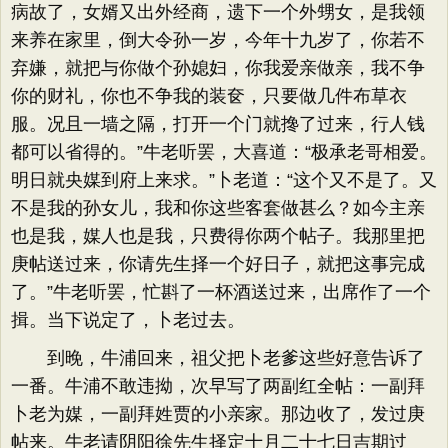
病故了，女婿又出外经商，遗下一个外甥女，是我领
来养在家里，倒大令孙一岁，今年十九岁了，你若不
弃嫌，就把与你做个孙媳妇，你我爱亲做亲，我不争
你的财礼，你也不争我的装奁，只要做几件布草衣
服。况且一墙之隔，打开一个门就搀了过来，行人钱
都可以省得的。”牛老听罢，大喜道：“极承老哥相爱。
明日就央媒到府上来求。”卜老道：“这个又不是了。又
不是我的孙女儿，我和你这些客套做甚么？如今主亲
也是我，媒人也是我，只费得你两个帖子。我那里把
庚帖送过来，你请先生择一个好日子，就把这事完成
了。”牛老听罢，忙斟了一杯酒送过来，出席作了一个
揖。当下说定了，卜老过去。
到晚，牛浦回来，祖父把卜老爹这些好意告诉了
一番。牛浦不敢违拗，次早写了两副红全帖：一副拜
卜老为媒，一副拜姓贾的小亲家。那边收了，发过庚
帖来。牛老请阴阳徐先生择定十月二十七日吉期过