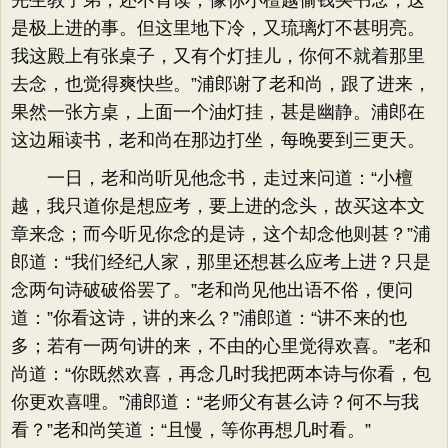
先生教子弟，还不肯读；像你小檀越偷钱买书念，这
是极上进的事。但这里地下冷，又琉璃灯不甚明亮。
我这殿上有张桌子，又有个灯挂儿，你何不就着那里
去念，也觉得爽快些。”浦郎谢了老和尚，跟了进来，
果然一张方桌，上面一个油灯挂，甚是幽静。浦郎在
这边厢读书，老和尚在那边打坐，每晚要到三更天。
一日，老和尚听见他念书，走过来问道：“小檀
越，我只道你是想应考，要上进的念头，故买这本文
章来念；而今听见你念的是诗，这个却念他则甚？”浦
郎道：“我们经纪人家，那里还想甚么应考上进？只是
念两句诗破破俗罢了。”老和尚见他出语不俗，便问
道：”你看这诗，讲的来么？”浦郎道：“讲不来的也
多；若有一两句讲的来，不由的心里觉得欢喜。”老和
尚道：“你既然欢喜，再念几时我把两本诗与你看，包
你更欢喜哩。”浦郎道：“老师父有甚么诗？何不与我
看？”老和尚笑道：“且慢，等你再想几时看。”