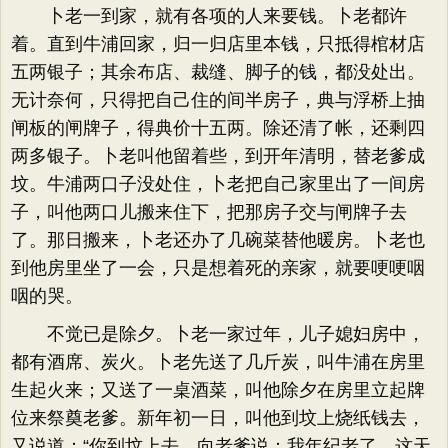
卜老一到家，就有各项的人来要钱。卜老都许
着。直到牛浦回家，归一归店里本钱，只抵得棺材店
五两银子；其余布店、裁缝、脚子的钱，都没处出。
无计奈何，只得把自己住的间半房子，典与浮桥上抽
闸板的闸牌子，得典价十五两。除还清了帐，还剩四
两多银子。卜老叫他留着些，到开年清明，替老爹成
坟。牛浦两口子没处住，卜老把自己家里出了一间房
子，叫他两口儿搬来住下，把那房子交与闸牌子去
了。那日搬来，卜老还办了几碗菜替他暖房。卜老也
到他房里坐了一会，只是想着死的亲家，就要哽哽咽
咽的哭。
不觉已是除夕。卜老一家过年，儿子媳妇房中，
都有酒席、炭火。卜老先送了几斤炭，叫牛浦在房里
生起火来；又送了一桌酒菜，叫他除夕在房里立起牌
位来祭奠老爹。新年初一日，叫他到坟上烧纸钱去，
又说道：“你到坟上去，向老爹说：我年纪老了，这天