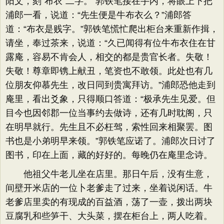
阳文，刻“布衣”二字。”郭铁笔接在手内，将眼上下把
浦郎一看，说道：“先生便是牛布衣么？”浦郎答
道：“布衣是贱字。”郭铁笔慌忙爬出柜台来重新作揖，
请坐，奉过茶来，说道：“久已闻得有位牛布衣住在甘
露庵，容易不肯会人，相交的都是贵官长者。失敬！
失敬！尊章即镌上献丑，笔资也不敢领。此处也有几
位朋友仰慕先生，改日同到贵寓拜访。”浦郎恐他走到
庵里，看出爻象，只得顺口答道：“极承先生见爱。但
目今也因邻郡一位当事约去做诗，还有几时耽阁，只
在明早就行。先生且不必枉驾，索性回来相聚罢。图
书也是小弟明早来领。”郭铁笔应诺了。浦郎次日讨了
图书，印在上面，藏的好好的。每晚仍在庵里念诗。
他祖父牛老儿坐在店里。那日午后，没有生意，
间壁开米店的一位卜老爹走了过来，坐着说闲话。牛
老爹店里卖的有现成的百益酒，荡了一壶，拨出两块
豆腐乳和些笋干、大头菜，摆在柜台上，两人吃着。