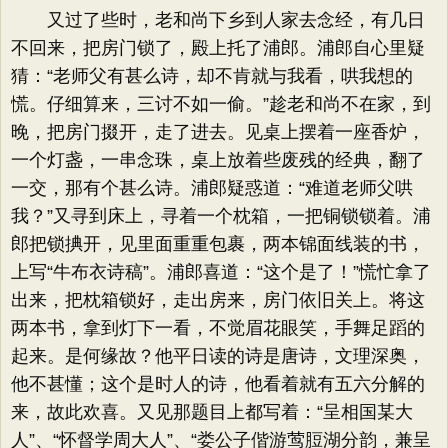
又过了些时，老和尚下乡到人家去念经，有几日
不回来，把房门锁了，殿上托了浦郎。浦郎自心里疑
猜：“老师父有甚么诗，却不肯就与我看，哄我想的
慌。仔细算来，三讨不如一偷。”趁老和尚不在家，到
晚，把房门掇开，走了进去。见桌上摆着一座香炉，
一个灯盏，一串念珠，桌上放着些废残的经典，翻了
一交，那有个甚么诗。浦郎疑惑道：“难道老师父哄
我？”又寻到床上，寻着一个枕箱，一把铜锁锁着。浦
郎把锁捵开，见里面重重包裹，两本锦面线装的书，
上写“牛布衣诗稿”。浦郎喜道：“这个是了！”慌忙拿了
出来，把枕箱锁好，走出房来，房门依旧关上。将这
两本书，拿到灯下一看，不觉眉花眼笑，手舞足蹈的
起来。是何缘故？他平日读的诗是唐诗，文理深奥，
他不甚懂；这个是时人的诗，他看着就有五六分解的
来，故此欢喜。又见那题目上都写着：“呈相国某大
人”、“怀督学周大人”、“娄公子偕游莺脰湖分韵，兼呈