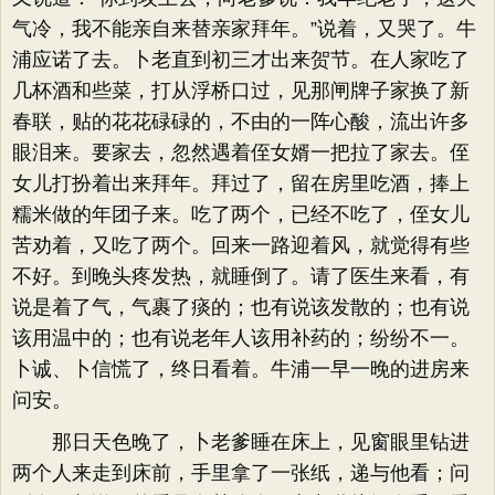
气冷，我不能亲自来替亲家拜年。”说着，又哭了。牛
浦应诺了去。卜老直到初三才出来贺节。在人家吃了
几杯酒和些菜，打从浮桥口过，见那闸牌子家换了新
春联，贴的花花碌碌的，不由的一阵心酸，流出许多
眼泪来。要家去，忽然遇着侄女婿一把拉了家去。侄
女儿打扮着出来拜年。拜过了，留在房里吃酒，捧上
糯米做的年团子来。吃了两个，已经不吃了，侄女儿
苦劝着，又吃了两个。回来一路迎着风，就觉得有些
不好。到晚头疼发热，就睡倒了。请了医生来看，有
说是着了气，气裹了痰的；也有说该发散的；也有说
该用温中的；也有说老年人该用补药的；纷纷不一。
卜诚、卜信慌了，终日看着。牛浦一早一晚的进房来
问安。
那日天色晚了，卜老爹睡在床上，见窗眼里钻进
两个人来走到床前，手里拿了一张纸，递与他看；问