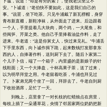
卜诚，说道：“却是有劳的紧了，使我老汉坐立不
安。”卜诚道：“老伯快不要如此，这是我们自己的
事。”说罢，坐下吃茶。只见牛浦戴了新瓦楞帽，身穿
青布新直裰，新鞋净袜，从外面走了进来。后边跟着
一个人，手里提着几大块肉，两个鸡，一大尾鱼，和
些闽笋、芹菜之类。他自己手里捧着油盐作料，走了
进来。牛老道：“这是你舅丈人，快过来见礼。”牛浦丢
下手里东西，向卜诚作揖下跪，起来数钱打发那拿东
西的人，自捧著作料，送到厨下去了。随后卜家第二
个儿子卜信，端了一个箱子，内里盛的是新娘子的针
线鞋面；又一个大捧盘，十杯高果子茶，送了过来，
以为明早拜堂之用。牛老留着吃茶，牛浦也拜见过
了。卜家弟兄两个坐了一回，拜辞去了。牛老自到厨
下收拾酒席，足忙了一天。
到晚上，店里拿了一对长枝的红蜡烛点在房里，
每枝上插了一朵通草花，央情了邻居家两位奶奶把新