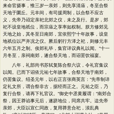
来命官摄事，惟三岁一亲郊，则先享清庙，冬至合祭
天地于圜丘。元丰间，有司援周制，以合祭不应古
义，先帝乃诏定亲祀北郊之仪，未之及行。是岁，郊
祀不设皇地祇位，而宗庙之享率如权制。朕方修郊见
天地之始，其冬至日南郊，宜依熙宁十年故事，设皇
地祇位以严并况之仪。厥后躬行方泽之祀，则修元丰
六年五月之制。俟郊礼毕，集官详议典礼以闻。"十一
月冬至，亲祠南郊，遂合祭天地，而诏罢饮福宴。
八年，礼部尚书苏轼复陈合祭六议，令礼官集议
以闻。已而下诏依元祐七年故事，合祭天地于南郊，
仍罢集议。绍圣元年，以右正言张商英言："先帝制详
定礼文所，谓合祭非古，据经而正之。元祐之臣，乃
复行合祭，请再下礼官议。"御史中丞黄履谓："南郊合
祭，因王莽谄事元后，遂跻地位，同席共牢。迨先帝
亲郊，大臣以宣仁同政，复用莽意合祀，渎乱典