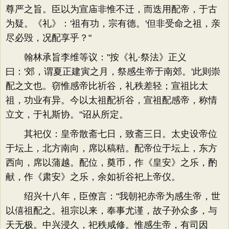
尊严之旨。臣以为宣庙非惟不迁，而迭用配帝，于古
为疑。《礼》：'祖有功，宗有德。'但非受命之祖，亲
尽必毁，况配享乎？"
翰林承旨李维等议："按《礼·祭法》正义
曰：'郊，谓夏正建寅之月，祭感生帝于南郊。'此则崇
配之文也。窃惟感帝比祈谷，礼秩差轻；宣祖比太
祖，功业有异。今以太祖配祈谷，宣祖配感帝，称情
立文，于礼斯协。"诏从所定。
其祀仪：皇帝散斋七日，致斋三日。太史设帝位
于坛上，北方南向，席以稿秸。配帝位于坛上，东方
西向，席以蒲越。配位，奠币，作《皇安》之乐，酌
献，作《肃安》之乐，余如祈谷祀上帝仪。
绍兴十八年，臣僚言："我朝祀赤帝为感生帝，世
以僖祖配之。祖宗以来，奉事尤谨，故子孙众多，与
天无极。中兴浸久，祀秩咸修。惟感生帝，有司因