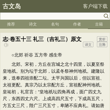
古文岛
客户端下载
推荐
诗文
名句
作者
古籍
志·卷五十三 礼三（吉礼三）原文
赏析
译文
注释
○北郊 祈谷 五方帝 感生帝
北郊。宋初，方丘在宫城之北十四里，以夏至祭
皇地祇。别为坛于北郊，以孟冬祭神州地祇。建隆以
来，迭奉四祖崇配二坛。太平兴国以后，但以宣祖、
太祖更配。真宗乃以太宗配方丘，宣祖配神州地祇。
皇祐初，礼官言："皇地祇坛四角再成，面广四丈九
尺，东西四丈六尺。上成高四尺五寸，下成高五尺，
方五丈三尺，陛广三尺五寸，卑陋不应典礼。请如唐