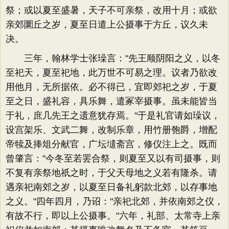
祭；或以夏至盛暑，天子不可亲祭，改用十月；或欲
亲郊圜丘之岁，夏至日遣上公摄事于方丘，议久未
决。
三年，翰林学士张璪言："先王顺阴阳之义，以冬
至祀天，夏至祀地，此万世不可易之理。议者乃欲改
用他月，无所据依。必不得已，宜即郊祀之岁，于夏
至之日，盛礼容，具乐舞，遣冢宰摄事。虽未能皆当
于礼，庶几先王之遗意犹存焉。"于是礼官请如璪议，
设宫架乐、文武二舞，改制乐章，用竹册匏爵，增配
帝犊及捧俎分献官，广坛壝斋宫，修仪注上之。既而
曾肇言："今冬至若罢合祭，则夏至又以有司摄事，则
不复有亲祭地祇之时，于父天母地之义若有隆杀。请
遇亲祀南郊之岁，以夏至日备礼躬款北郊，以存事地
之义。"四年四月，乃诏："亲祀北郊，并依南郊之仪，
有故不行，即以上公摄事。"六年，礼部、太常寺上亲