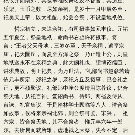
祀仪并如南郊；其摄事唯改舞名及不备官，其笾豆、
乐架、玉币之数，尽如亲祠。是岁十一月甲辰冬至，
祀昊天上帝，以太祖配，始罢合祭，不设皇地祇位。
哲宗初立，未遑亲祀，有司摄事如元丰仪。元祐
五年夏至，祭皇地祇，命尚书右丞许将摄事。将
言："王者父天母地，三岁冬至，天子亲祠，遍享宗
庙，祀天圜丘，而夏至方泽之祭，乃止遣上公，则皇
地祇遂永不在亲祠之典，此大阙礼也。望博诏儒臣，
讲求典故，明正祀典，为万世法。"礼部尚书赵彦若请
依元丰所定，郊祀之岁，亲祀方丘及摄事，已合礼之
正，更不须聚议。礼部郎中崔公度请用陈荐议，仍合
祭天地，从祀百神。复诏尚书、侍郎、两省及侍从、
台谏、礼官集议。于是翰林学士顾临等八人，请合祭
如故事，俟将来亲祠北郊，则合祭可罢。宋兴，一祖
六宗，皆合祭天地，其不合祭者，惟元丰六年一郊
尔。去所易而就所难，虚地祇之大祭，失今不定，后