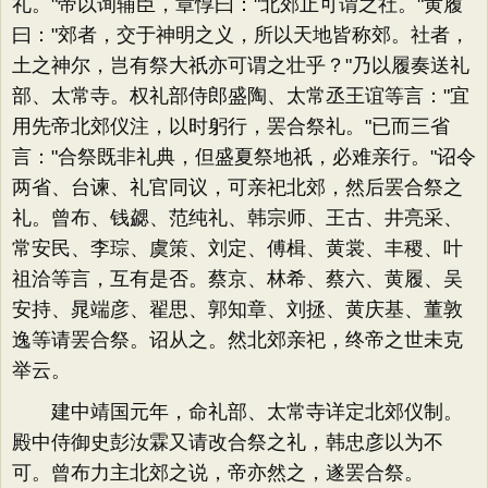
礼。"帝以询辅臣，章惇曰："北郊止可谓之社。"黄履
曰："郊者，交于神明之义，所以天地皆称郊。社者，
土之神尔，岂有祭大祇亦可谓之壮乎？"乃以履奏送礼
部、太常寺。权礼部侍郎盛陶、太常丞王谊等言："宜
用先帝北郊仪注，以时躬行，罢合祭礼。"已而三省
言："合祭既非礼典，但盛夏祭地祇，必难亲行。"诏令
两省、台谏、礼官同议，可亲祀北郊，然后罢合祭之
礼。曾布、钱勰、范纯礼、韩宗师、王古、井亮采、
常安民、李琮、虞策、刘定、傅楫、黄裳、丰稷、叶
祖洽等言，互有是否。蔡京、林希、蔡六、黄履、吴
安持、晁端彦、翟思、郭知章、刘拯、黄庆基、董敦
逸等请罢合祭。诏从之。然北郊亲祀，终帝之世未克
举云。
建中靖国元年，命礼部、太常寺详定北郊仪制。
殿中侍御史彭汝霖又请改合祭之礼，韩忠彦以为不
可。曾布力主北郊之说，帝亦然之，遂罢合祭。