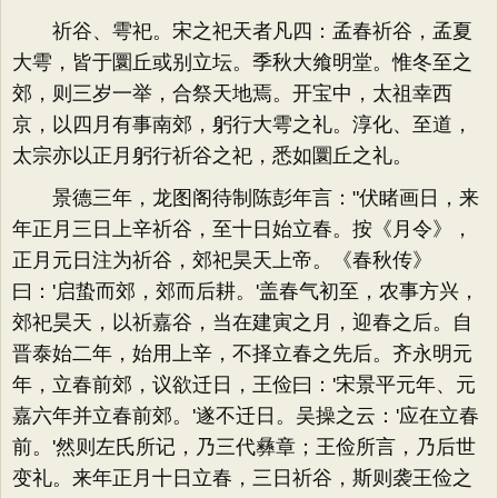
祈谷、雩祀。宋之祀天者凡四：孟春祈谷，孟夏
大雩，皆于圜丘或别立坛。季秋大飨明堂。惟冬至之
郊，则三岁一举，合祭天地焉。开宝中，太祖幸西
京，以四月有事南郊，躬行大雩之礼。淳化、至道，
太宗亦以正月躬行祈谷之祀，悉如圜丘之礼。
景德三年，龙图阁待制陈彭年言："伏睹画日，来
年正月三日上辛祈谷，至十日始立春。按《月令》，
正月元日注为祈谷，郊祀昊天上帝。《春秋传》
曰：'启蛰而郊，郊而后耕。'盖春气初至，农事方兴，
郊祀昊天，以祈嘉谷，当在建寅之月，迎春之后。自
晋泰始二年，始用上辛，不择立春之先后。齐永明元
年，立春前郊，议欲迁日，王俭曰：'宋景平元年、元
嘉六年并立春前郊。'遂不迁日。吴操之云：'应在立春
前。'然则左氏所记，乃三代彝章；王俭所言，乃后世
变礼。来年正月十日立春，三日祈谷，斯则袭王俭之