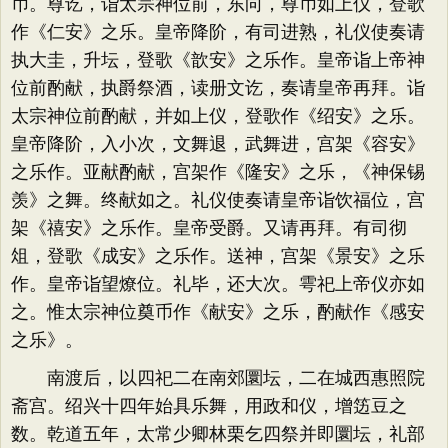
币。尊讫，诣太宗神位前，东向，尊币如上仪，登歌
作《仁安》之乐。皇帝降阶，有司进熟，礼仪使奏请
执大圭，升坛，登歌《歆安》之乐作。皇帝诣上帝神
位前酌献，执爵祭酒，读册文讫，奏请皇帝再拜。诣
太宗神位前酌献，并如上仪，登歌作《绍安》之乐。
皇帝降阶，入小次，文舞退，武舞进，宫架《容安》
之乐作。亚献酌献，宫架作《隆安》之乐，《神保锡
羡》之舞。终献如之。礼仪使奏请皇帝诣饮福位，宫
架《禧安》之乐作。皇帝受爵。又请再拜。有司彻
俎，登歌《成安》之乐作。送神，宫架《景安》之乐
作。皇帝诣望燎位。礼毕，还大次。雩祀上帝仪亦如
之。惟太宗神位奠币作《献安》之乐，酌献作《感安
之乐》。
南渡后，以四祀二在南郊圜坛，二在城西惠照院
斋宫。绍兴十四年始具乐舞，用政和仪，增笾豆之
数。乾道五年，太常少卿林栗乞四祭并即圜坛，礼部