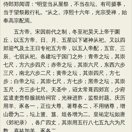
侍郎郑闻谓："明堂当从屋祭，不当在坛。有司摄事，
当于望祭殿行礼。"从之。淳熙十六年，光宗受禅，始
奉高宗配焉。
五方帝。宋因前代之制，冬至祀昊天上帝于圜
丘，以五方帝、日、月、五星以下诸神从祀。又以四
郊迎气及土王日专祀五方帝，以五人帝配，五官、三
辰、七宿从祀。各建坛于国门之外：青帝之坛，其崇
七尺，方六步四尺；赤帝之坛，其崇六尺，东西六步
三尺，南北六步二尺；黄帝之坛，其崇四尺，方七
步；白帝之坛，其崇七尺，方七步；黑帝之坛，其崇
五尺，方三步七尺。天圣中，诏太常葺四郊宫，少府
监遣吏赍祭服就给祠官，光禄进胙，监祭封题。庆历
用羊、豕各一，正位大尊、著尊各二，不用牺尊，增
山罍为二，坛上簠、簋、俎各增为二。皇祐定坛如唐
《郊祀录》，各广四丈，其崇用五行八七五九六为尺
数。嘉祐加羊、豕各二。