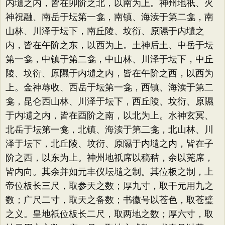
内壝之内，皆在卯阶之北，以南为上。神州地祇、火
神祝融、南岳于坛第一龛，南镇、海渎于第二龛，南
山林、川泽于坛下，南丘陵、坟衍、原隰于内壝之
内，皆在午阶之东，以西为上。土神后土、中岳于坛
第一龛，中镇于第二龛，中山林、川泽于坛下，中丘
陵、坟衍、原隰于内壝之内，皆在午阶之西，以西为
上。金神蓐收、西岳于坛第一龛，西镇、海渎于第二
龛，昆仑西山林、川泽于坛下，西丘陵、坟衍、原隰
于内壝之内，皆在酉阶之南，以北为上。水神玄冥、
北岳于坛第一龛，北镇、海渎于第二龛，北山林、川
泽于坛下，北丘陵、坟衍、原隰于内壝之内，皆在子
阶之西，以东为上。神州地祇席以稿秸，余以莞席，
皆内向。其余并如元丰仪坛壝之制。其位板之制，上
帝位板长三尺，取参天之数；厚九寸，取干元用九之
数；广尺二寸，取天之备数；书徽号以苍色，取苍璧
之义。皇地祇位板长二尺，取两地之数；厚六寸，取