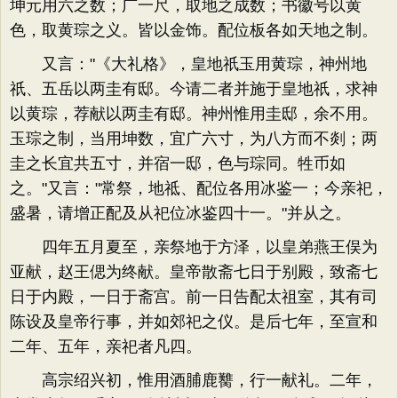
坤元用六之数；广一尺，取地之成数；书徽号以黄
色，取黄琮之义。皆以金饰。配位板各如天地之制。
又言："《大礼格》，皇地祇玉用黄琮，神州地
祇、五岳以两圭有邸。今请二者并施于皇地祇，求神
以黄琮，荐献以两圭有邸。神州惟用圭邸，余不用。
玉琮之制，当用坤数，宜广六寸，为八方而不剡；两
圭之长宜共五寸，并宿一邸，色与琮同。牲币如
之。"又言："常祭，地祗、配位各用冰鉴一；今亲祀，
盛暑，请增正配及从祀位冰鉴四十一。"并从之。
四年五月夏至，亲祭地于方泽，以皇弟燕王俣为
亚献，赵王偲为终献。皇帝散斋七日于别殿，致斋七
日于内殿，一日于斋宫。前一日告配太祖室，其有司
陈设及皇帝行事，并如郊祀之仪。是后七年，至宣和
二年、五年，亲祀者凡四。
高宗绍兴初，惟用酒脯鹿臡，行一献礼。二年，