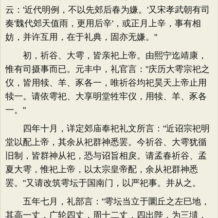
云：'近代明例，不以先郊后春为嫌。'又宋孝武朝有司
奏'魏代郊天值雨，更用后辛'，或正月上辛，事有相
妨，并许互用，在于礼典，固亦无嫌。"
初，祈谷、大雩，皆亲祀上帝。由熙宁迄靖康，
惟有司摄事而已。元丰中，礼官言："庆历大雩宗祀之
仪，皆用犊、羊、豕各一，唯祈谷均祀昊天上帝止用
犊一。请依雩祀、大享明堂牲牢仪，用犊、羊、豕各
一。"
四年十月，详定郊庙奉祀礼文所言："近诏宗祀明
堂以配上帝，其余从祀群神悉罢。今祈谷、大雩犹循
旧制，皆群神从祀，恐与诏旨相戾。请孟春祈谷、孟
夏大雩，惟祀上帝，以太宗皇帝配，余从祀群神悉
罢。"又请改筑雩坛于国南门，以严祀事。并从之。
五年七月，礼部言："雩坛当立于圜丘之左巳地，
其高一丈，广轮四丈，周十二丈，四出陛，为三壝，