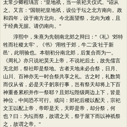
太常少卿程瑀言："皇地祇，当一依祀天仪式。"诏从
之。又言："国朝祀皇地祇，设位于坛之北方南向。政
和四年，设于南方北向。今北面望祭，北向为难，且
于经典无据。请仍南向。"
淳熙中，朱熹为先朝南北郊之辩曰："《礼》'郊特
牲而社稷太牢'，《书》'用牲于郊，牛二'及'社于新
邑'，此明验也。本朝初分南北郊，后复合而为一。
《周礼》亦只说祀昊天上帝，不说祀后土，故先儒言
无北郊，祭社即是祭地。古者天地未必合祭，日月、
山川、百神亦无一时合祭共享之礼。古之时，礼数简
而仪从省，必是天子躬亲行事，岂有祭天却将上下百
神重沓累积并作一祭耶？且郊坛陛级两边上下，皆是
神位，中间恐不可行。或问：郊祀后稷以配天，宗祀
文王以配上帝，帝即是天，天即是帝，却分祭，何
也？曰：为坛而祭，故谓之天，祭于屋下而以神祇祭
之，故谓之帝。"