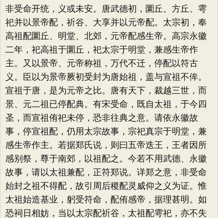
非受命开统，义或未安。唐武德初，圜丘、方丘、雩
祀并以景帝配，祈谷、大享并以元帝配。太宗初，奉
高祖配圜丘、明堂、北郊，元帝配感生帝。高宗永徽
二年，祀高祖于圜丘，祀太宗于明堂，兼感生帝作
主。又以景帝、元帝称祖，万代不迁，停配以符古
义。臣以为景帝厥初受封为唐始祖，盖与宣祖不侔。
宣祖于唐，是为元帝之比。唐有天下，裁越三世，而
景、元二祖已停配典。有宋受命，既自太祖，于今四
圣，而宣祖侑祀未停，恐非往典之意。请依永徽故
事，停宣祖配，仍用太宗故事，宗祀真宗于明堂，兼
感生帝作主。若据郑氏说，则曰五帝迭王，王者因所
感别祭，尊于南郊，以祖配之。今若不用武德、永徽
故事，请以太祖兼配，正符郑说。详郑之意，非受命
始封之祖不得配，故引周后稷配灵威仰之义为证。惟
太祖始造基业，躬受符命，配侑感帝，据理甚明。如
恐祠日相妨，当以太宗配祈谷，太祖配雩祀，亦不失