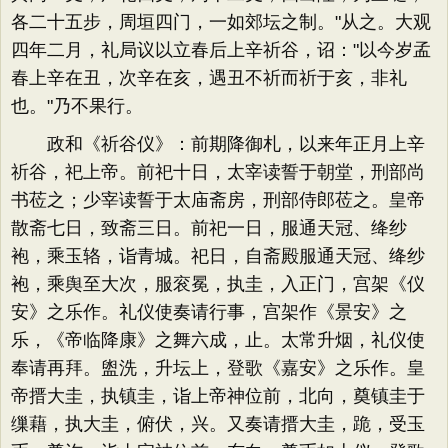
各二十五步，周垣四门，一如郊坛之制。"从之。大观
四年二月，礼局议以立春后上辛祈谷，诏："以今岁孟
春上辛在丑，次辛在亥，遇丑不祈而祈于亥，非礼
也。"乃不果行。
政和《祈谷仪》：前期降御札，以来年正月上辛
祈谷，祀上帝。前祀十日，太宰读誓于朝堂，刑部尚
书莅之；少宰读誓于太庙斋房，刑部侍郎莅之。皇帝
散斋七日，致斋三日。前祀一日，服通天冠、绛纱
袍，乘玉辂，诣青城。祀日，自斋殿服通天冠、绛纱
袍，乘舆至大次，服衮冕，执圭，入正门，宫架《仪
安》之乐作。礼仪使奏请行事，宫架作《景安》之
乐，《帝临降康》之舞六成，止。太常升烟，礼仪使
奉请再拜。盥洗，升坛上，登歌《嘉安》之乐作。皇
帝搢大圭，执镇圭，诣上帝神位前，北向，奠镇圭于
缫藉，执大圭，俯伏，兴。又奏请搢大圭，跪，受玉