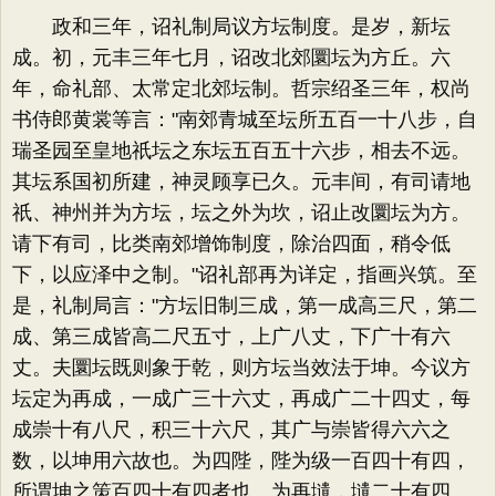
政和三年，诏礼制局议方坛制度。是岁，新坛
成。初，元丰三年七月，诏改北郊圜坛为方丘。六
年，命礼部、太常定北郊坛制。哲宗绍圣三年，权尚
书侍郎黄裳等言："南郊青城至坛所五百一十八步，自
瑞圣园至皇地祇坛之东坛五百五十六步，相去不远。
其坛系国初所建，神灵顾享已久。元丰间，有司请地
祇、神州并为方坛，坛之外为坎，诏止改圜坛为方。
请下有司，比类南郊增饰制度，除治四面，稍令低
下，以应泽中之制。"诏礼部再为详定，指画兴筑。至
是，礼制局言："方坛旧制三成，第一成高三尺，第二
成、第三成皆高二尺五寸，上广八丈，下广十有六
丈。夫圜坛既则象于乾，则方坛当效法于坤。今议方
坛定为再成，一成广三十六丈，再成广二十四丈，每
成崇十有八尺，积三十六尺，其广与崇皆得六六之
数，以坤用六故也。为四陛，陛为级一百四十有四，
所谓坤之策百四十有四者也。为再壝，壝二十有四