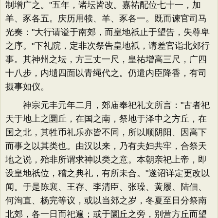
制增广之。"五年，诸坛皆改。嘉祐配位七十一，加
羊、豕各五。庆历用犊、羊、豕各一。既而谏官司马
光奏："大行请谥于南郊，而皇地祇止于望告，失尊卑
之序。"下礼院，定非次祭告皇地祇，请差官诣北郊行
事。其神州之坛，方三丈一尺，皇祐增高三尺，广四
十八步，内壝四面以青绳代之。仍遣内臣降香，有司
摄事如仪。
神宗元丰元年二月，郊庙奉祀礼文所言："古者祀
天于地上之圜丘，在国之南，祭地于泽中之方丘，在
国之北，其牲币礼乐亦皆不同，所以顺阴阳、因高下
而事之以其类也。由汉以来，乃有夫妇共牢，合祭天
地之说，殆非所谓求神以类之意。本朝亲祀上帝，即
设皇地祇位，稽之典礼，有所未合。"遂诏详定更改以
闻。于是陈襄、王存、李清臣、张璪、黄履、陆佃、
何洵直、杨完等议，或以当郊之岁，冬夏至日分祭南
北郊，各一日而祀遍；或于圜丘之旁，别营方丘而望