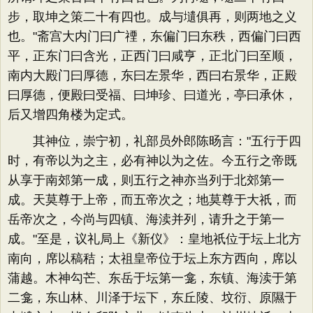
步，取坤之策二十有四也。成与壝俱再，则两地之义
也。"斋宫大内门曰广禋，东偏门曰东秩，西偏门曰西
平，正东门曰含光，正西门曰咸亨，正北门曰至顺，
南内大殿门曰厚德，东曰左景华，西曰右景华，正殿
曰厚德，便殿曰受福、曰坤珍、曰道光，亭曰承休，
后又增四角楼为定式。
其神位，崇宁初，礼部员外郎陈旸言："五行于四
时，有帝以为之主，必有神以为之佐。今五行之帝既
从享于南郊第一成，则五行之神亦当列于北郊第一
成。天莫尊于上帝，而五帝次之；地莫尊于大祇，而
岳帝次之，今尚与四镇、海渎并列，请升之于第一
成。"至是，议礼局上《新仪》：皇地祇位于坛上北方
南向，席以稿秸；太祖皇帝位于坛上东方西向，席以
蒲越。木神勾芒、东岳于坛第一龛，东镇、海渎于第
二龛，东山林、川泽于坛下，东丘陵、坟衍、原隰于