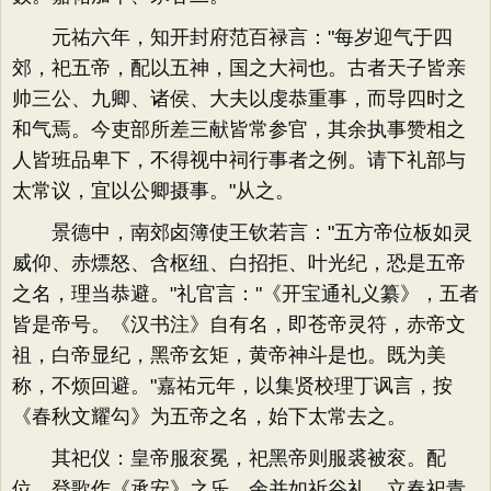
元祐六年，知开封府范百禄言："每岁迎气于四
郊，祀五帝，配以五神，国之大祠也。古者天子皆亲
帅三公、九卿、诸侯、大夫以虔恭重事，而导四时之
和气焉。今吏部所差三献皆常参官，其余执事赞相之
人皆班品卑下，不得视中祠行事者之例。请下礼部与
太常议，宜以公卿摄事。"从之。
景德中，南郊卤簿使王钦若言："五方帝位板如灵
威仰、赤熛怒、含枢纽、白招拒、叶光纪，恐是五帝
之名，理当恭避。"礼官言："《开宝通礼义纂》，五者
皆是帝号。《汉书注》自有名，即苍帝灵符，赤帝文
祖，白帝显纪，黑帝玄矩，黄帝神斗是也。既为美
称，不烦回避。"嘉祐元年，以集贤校理丁讽言，按
《春秋文耀勾》为五帝之名，始下太常去之。
其祀仪：皇帝服衮冕，祀黑帝则服裘被衮。配
位，登歌作《承安》之乐，余并如祈谷礼。立春祀青