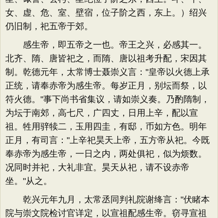
女、虚、危、室、壁宿，位子阶之西，东上。）绍兴
仍旧制，祀五帝于郊。
感生帝，即五帝之一也。帝王之兴，必感其一。
北齐、隋、唐皆祀之，而隋、唐以祖考升配，宋因其
制。乾德元年，太常博士聂崇义言："皇帝以火德上承
正统，请奉赤帝为感生帝。每岁正月，别坛而祭，以
符火德。"事下尚书省集议，请如崇义奏。乃酌隋制，
为坛于南郊，高七尺，广四丈，日用上辛，配以宣
祖。牲用骍犊二，玉用四圭，有邸，币如方色。明年
正月，有司言："上辛祀昊天上帝，五方帝从祀。今既
奉赤帝为感生帝，一日之内，两处俱祀，似为烦数。
况同时并祀，大礼非宜。昊天从祀，请不设赤帝
坐。"从之。
乾兴元年九月，太常丞同判礼院谢绛言："伏睹本
院与崇文院检讨官详定，以宣祖配感生帝。窃寻宣祖