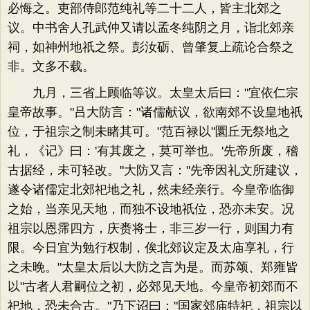
必悔之。吏部侍郎范纯礼等二十二人，皆主北郊之
议。中书舍人孔武仲又请以孟冬纯阴之月，诣北郊亲
祠，如神州地祇之祭。彭汝砺、曾肇复上疏论合祭之
非。文多不载。
九月，三省上顾临等议。太皇太后曰："宜依仁宗
皇帝故事。"吕大防言："诸儒献议，欲南郊不设皇地祇
位，于祖宗之制未睹其可。"范百禄以"圜丘无祭地之
礼，《记》曰：'有其废之，莫可举也。'先帝所废，稽
古据经，未可轻改。"大防又言："先帝因礼文所建议，
遂令诸儒定北郊祀地之礼，然未经亲行。今皇帝临御
之始，当亲见天地，而独不设地祇位，恐亦未安。况
祖宗以恩霈四方，庆赉将士，非三岁一行，则国力有
限。今日宜为勉行权制，俟北郊议定及太庙享礼，行
之未晚。"太皇太后以大防之言为是。而苏颂、郑雍皆
以"古者人君嗣位之初，必郊见天地。今皇帝初郊而不
祀地，恐未合古。"乃下诏曰："国家郊庙特祀，祖宗以