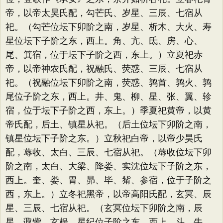
帝，以帝太昊氏配，勾芒氏、岁星、三辰、七宿从
祀。（勾芒位坛下卯阶之南，岁星、析木、大火、寿
星位坛下子阶之东，西上。角、亢、氐、房、心、
尾、箕宿，位于坛下子阶之西，东上。）立夏祀赤
帝，以帝神农氏配，祝融氏、荧惑、三辰、七宿从
祀。（祝融位坛下卯阶之南，荧惑、鹑首、鹑火、鹑
尾位子阶之东，西上。井、鬼、柳、星、张、翼、轸
宿，位于坛下子阶之西，东上。）季夏祀黄帝，以黄
帝氏配，后土、镇星从祀。（后土位坛下卯阶之南，
镇星位坛下子阶之东。）立秋祀白帝，以帝少昊氏
配，蓐收、太白、三辰、七宿从祀。（蓐收位坛下卯
阶之南，太白、大梁、降娄、实沈位坛下子阶之东，
西上。奎、娄、胃、昴、毕、觜、参宿，位于子阶之
西，东上。）立冬祀黑帝，以帝高阳氏配，玄冥、辰
星、三辰、七宿从祀。（玄冥位坛下卯阶之南，辰
星、诹訾、玄枵、星纪位子阶之东，西上。斗、牛、