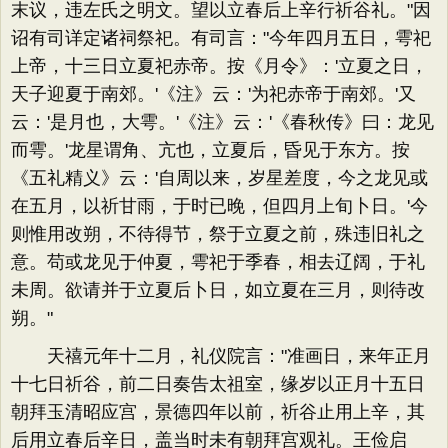
末议，违左氏之明文。望以立春后上辛行祈谷礼。"因
诏有司详定诸祠祭祀。有司言："今年四月五日，雩祀
上帝，十三日立夏祀赤帝。按《月令》：'立夏之日，
天子迎夏于南郊。'《注》云：'为祀赤帝于南郊。'又
云：'是月也，大雩。'《注》云：'《春秋传》曰：龙见
而雩。'龙星谓角、亢也，立夏后，昏见于东方。按
《五礼精义》云：'自周以来，岁星差度，今之龙见或
在五月，以祈甘雨，于时已晚，但四月上旬卜日。'今
则惟用改朔，不待得节，祭于立夏之前，殊违旧礼之
意。苟或龙见于仲夏，雩祀于季春，相去辽阔，于礼
未周。欲请并于立夏后卜日，如立夏在三月，则待改
朔。"
天禧元年十二月，礼仪院言："准画日，来年正月
十七日祈谷，前二日奏告太祖室，缘岁以正月十五日
朝拜玉清昭应宫，景德四年以前，祈谷止用上辛，其
后用立春后辛日，盖当时未有朝拜宫观礼。王俭启