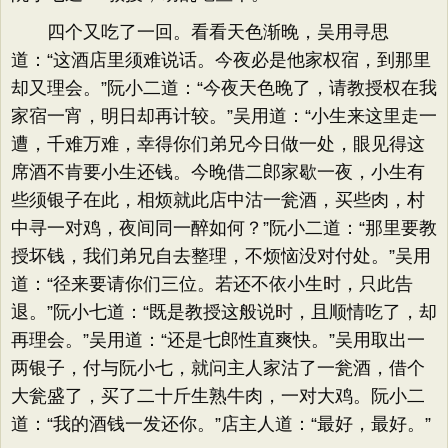
四个又吃了一回。看看天色渐晚，吴用寻思
道：“这酒店里须难说话。今夜必是他家权宿，到那里
却又理会。”阮小二道：“今夜天色晚了，请教授权在我
家宿一宵，明日却再计较。”吴用道：“小生来这里走一
遭，千难万难，幸得你们弟兄今日做一处，眼见得这
席酒不肯要小生还钱。今晚借二郎家歇一夜，小生有
些须银子在此，相烦就此店中沽一瓮酒，买些肉，村
中寻一对鸡，夜间同一醉如何？”阮小二道：“那里要教
授坏钱，我们弟兄自去整理，不烦恼没对付处。”吴用
道：“径来要请你们三位。若还不依小生时，只此告
退。”阮小七道：“既是教授这般说时，且顺情吃了，却
再理会。”吴用道：“还是七郎性直爽快。”吴用取出一
两银子，付与阮小七，就问主人家沽了一瓮酒，借个
大瓮盛了，买了二十斤生熟牛肉，一对大鸡。阮小二
道：“我的酒钱一发还你。”店主人道：“最好，最好。”