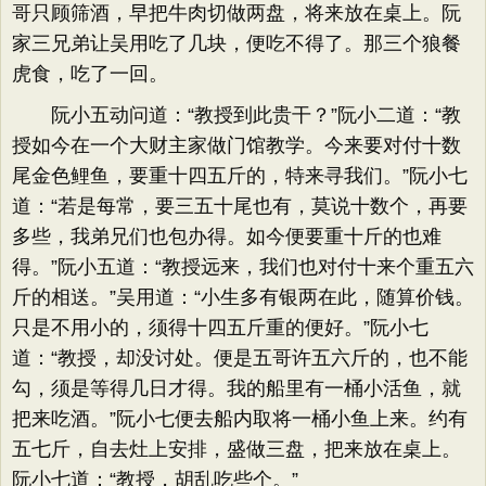
哥只顾筛酒，早把牛肉切做两盘，将来放在桌上。阮
家三兄弟让吴用吃了几块，便吃不得了。那三个狼餐
虎食，吃了一回。
阮小五动问道：“教授到此贵干？”阮小二道：“教
授如今在一个大财主家做门馆教学。今来要对付十数
尾金色鲤鱼，要重十四五斤的，特来寻我们。”阮小七
道：“若是每常，要三五十尾也有，莫说十数个，再要
多些，我弟兄们也包办得。如今便要重十斤的也难
得。”阮小五道：“教授远来，我们也对付十来个重五六
斤的相送。”吴用道：“小生多有银两在此，随算价钱。
只是不用小的，须得十四五斤重的便好。”阮小七
道：“教授，却没讨处。便是五哥许五六斤的，也不能
勾，须是等得几日才得。我的船里有一桶小活鱼，就
把来吃酒。”阮小七便去船内取将一桶小鱼上来。约有
五七斤，自去灶上安排，盛做三盘，把来放在桌上。
阮小七道：“教授，胡乱吃些个。”