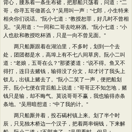
背心，腰系着一条生布裙，把那船只荡着，问道：“二
哥，你寻五哥做甚么？”吴用叫一声：“七郎，小生特来
相央你们说话。”阮小七道：“教授恕罪，好几时不曾相
见。”吴用道：“一同和二哥去吃杯酒。”阮小七道：“小
人也欲和教授吃杯酒，只是一向不曾见面。”
两只船厮跟着在湖泊里，不多时，划到一个去
处，团团都是水，高埠上有不七八间草房。阮小二叫
道：“老娘，五哥在么？”那婆婆道：“说不得。鱼又不
得打，连日去赌钱，输得没了分文，却才讨了我头上
钗儿，出镇上赌去了。”阮小二笑了一声，便把船划
开。阮小七便在背后船上说道：“哥哥正不知怎地，赌
钱只是输，却不晦气。莫说哥哥不赢，我也输得赤条
条地。”吴用暗想道：“中了我的计。”
两只船厮并着，投石碣村镇上来。划了半个时
辰，只见独木桥边一个汉子，把着两串铜钱，下来解