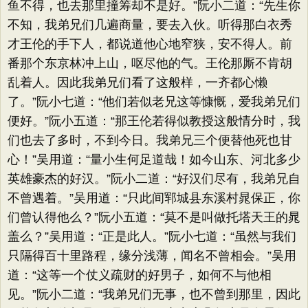
鱼不得，也去那里撞筹却不是好。”阮小二道：“先生你
不知，我弟兄们几遍商量，要去入伙。听得那白衣秀
才王伦的手下人，都说道他心地窄狭，安不得人。前
番那个东京林冲上山，呕尽他的气。王伦那厮不肯胡
乱着人。因此我弟兄们看了这般样，一齐都心懒
了。”阮小七道：“他们若似老兄这等慷慨，爱我弟兄们
便好。”阮小五道：“那王伦若得似教授这般情分时，我
们也去了多时，不到今日。我弟兄三个便替他死也甘
心！”吴用道：“量小生何足道哉！如今山东、河北多少
英雄豪杰的好汉。”阮小二道：“好汉们尽有，我弟兄自
不曾遇着。”吴用道：“只此间郓城县东溪村晁保正，你
们曾认得他么？”阮小五道：“莫不是叫做托塔天王的晁
盖么？”吴用道：“正是此人。”阮小七道：“虽然与我们
只隔得百十里路程，缘分浅薄，闻名不曾相会。”吴用
道：“这等一个仗义疏财的好男子，如何不与他相
见。”阮小二道：“我弟兄们无事，也不曾到那里，因此