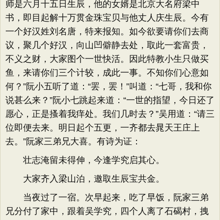
师是六月十五日生辰，他的女婿是北京大名府梁中
书，即目起解十万贯金珠宝贝与他丈人庆生辰。今有
一个好汉姓刘名唐，特来报知。如今欲要请你们去商
议，聚几个好汉，向山凹僻静去处，取此一套富贵，
不义之财，大家图个一世快活。因此特教小生只做买
鱼，来请你们三个计较，成此一事。不知你们心意如
何？”阮小五听了道：“罢，罢！”叫道：“七哥，我和你
说甚么来？”阮小七跳起来道：“一世的指望，今日还了
愿心，正是搔着我痒处。我们几时去？”吴用道：“请三
位即便去来。明日起个五更，一齐都去晁天王庄上
去。”阮家三弟兄大喜。有诗为证：
壮志淹留未得伸，今逢学究启其心。
大家齐入梁山泊，邀取生辰宝共金。
当夜过了一宿。次早起来，吃了早饭，阮家三弟
兄分付了家中，跟着吴学究，四个人离了石碣村，拽