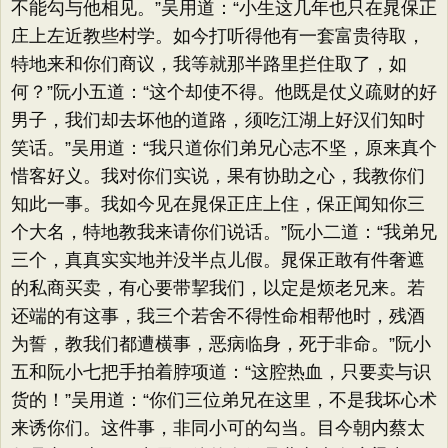
不能勾与他相见。”吴用道：“小生这几年也只在晁保正
庄上左近教些村学。如今打听得他有一套富贵待取，
特地来和你们商议，我等就那半路里拦住取了，如
何？”阮小五道：“这个却使不得。他既是仗义疏财的好
男子，我们却去坏他的道路，须吃江湖上好汉们知时
笑话。”吴用道：“我只道你们弟兄心志不坚，原来真个
惜客好义。我对你们实说，果有协助之心，我教你们
知此一事。我如今见在晁保正庄上住，保正闻知你三
个大名，特地教我来请你们说话。”阮小二道：“我弟兄
三个，真真实实地并没半点儿假。晁保正敢有件奢遮
的私商买卖，有心要带挈我们，以定是烦老兄来。若
还端的有这事，我三个若舍不得性命相帮他时，残酒
为誓，教我们都遭横事，恶病临身，死于非命。”阮小
五和阮小七把手拍着脖项道：“这腔热血，只要卖与识
货的！”吴用道：“你们三位弟兄在这里，不是我坏心术
来诱你们。这件事，非同小可的勾当。目今朝内蔡太