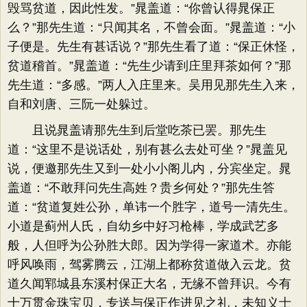
毁骂贫道，因此性发。”晁盖道：“你曾认得晁保正
么？”那先生道：“只闻其名，不曾会面。”晁盖道：“小
子便是。先生有甚话说？”那先生看了道：“保正休怪，
贫道稽首。”晁盖道：“先生少请到庄里拜茶如何？”那
先生道：“多感。”两人入庄里来。吴用见那先生入来，
自和刘唐、三阮一处躲过。
且说晁盖请那先生到后堂吃茶已罢。那先生
道：“这里不是说话处，别有甚么去处可坐？”晁盖见
说，便邀那先生又到一处小小阁儿内，分宾坐定。晁
盖道：“不敢拜问先生高姓？贵乡何处？”那先生答
道：“贫道复姓公孙，单讳一个胜字，道号一清先生。
小道是蓟州人氏，自幼乡中好习枪棒，学成武艺多
般，人但呼为公孙胜大郎。因为学得一家道术。亦能
呼风唤雨，驾雾腾云，江湖上都称贫道做入云龙。贫
道久闻郓城县东溪村保正大名，无缘不曾拜识。今有
十万贯金珠宝贝，专送与保正作进见之礼，未知义士