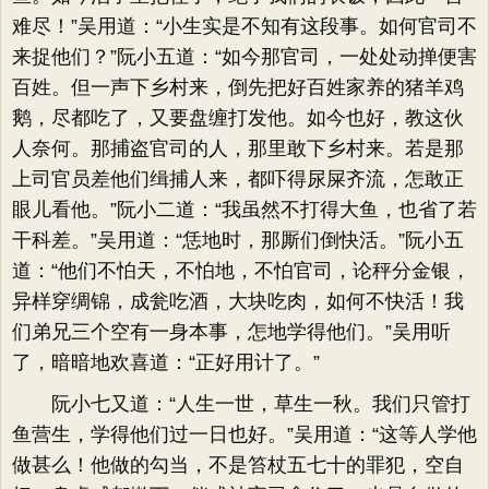
难尽！”吴用道：“小生实是不知有这段事。如何官司不
来捉他们？”阮小五道：“如今那官司，一处处动掸便害
百姓。但一声下乡村来，倒先把好百姓家养的猪羊鸡
鹅，尽都吃了，又要盘缠打发他。如今也好，教这伙
人奈何。那捕盗官司的人，那里敢下乡村来。若是那
上司官员差他们缉捕人来，都吓得尿屎齐流，怎敢正
眼儿看他。”阮小二道：“我虽然不打得大鱼，也省了若
干科差。”吴用道：“恁地时，那厮们倒快活。”阮小五
道：“他们不怕天，不怕地，不怕官司，论秤分金银，
异样穿绸锦，成瓮吃酒，大块吃肉，如何不快活！我
们弟兄三个空有一身本事，怎地学得他们。”吴用听
了，暗暗地欢喜道：“正好用计了。”
阮小七又道：“人生一世，草生一秋。我们只管打
鱼营生，学得他们过一日也好。”吴用道：“这等人学他
做甚么！他做的勾当，不是笞杖五七十的罪犯，空自