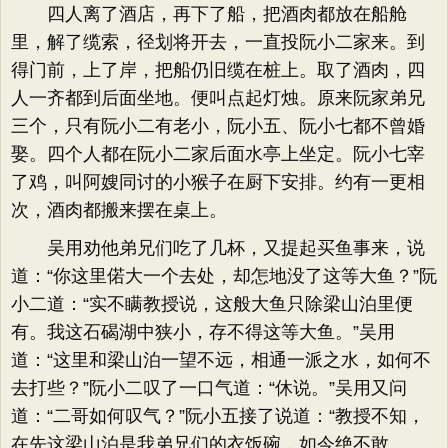
四人离了酒店，再下了船，把酒肉都放在船舱
里，解了缆索，径划将开去，一直投阮小二家来。到
得门前，上了岸，把船仍旧缆在桩上。取了酒肉，四
人一齐都到后面坐地。便叫点起灯烛。原来阮家弟兄
三个，只有阮小二有老小，阮小五、阮小七都不曾婚
娶。四个人都在阮小二家后面水亭上坐定。阮小七宰
了鸡，叫阿嫂同讨的小猴子在厨下安排。约有一更相
次，酒肉都搬来摆在桌上。
吴用劝他弟兄们吃了几杯，又提起买鱼事来，说
道：“你这里偌大一个去处，却怎地没了这等大鱼？”阮
小二道：“实不瞒教授说，这般大鱼只除梁山泊里便
有。我这石碣湖中狭小，存不得这等大鱼。”吴用
道：“这里和梁山泊一望不远，相通一派之水，如何不
去打些？”阮小二叹了一口气道：“休说。”吴用又问
道：“二哥如何叹气？”阮小五接了说道：“教授不知，
在先这梁山泊是我弟兄们的衣饭碗，如今绝不敢