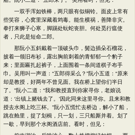
船。阮小二道：“五郎来了。”吴用看时，但见：
一双手浑如铁棒，两只眼有似铜铃。面皮上常有
些笑容，心窝里深藏着鸩毒。能生横祸，善降非灾。
拳打来狮子心寒，脚踢处蚖蛇丧胆。何处觅行瘟使
者，只此是短命二郎。
那阮小五斜戴着一顶破头巾，鬓边插朵石榴花，
披着一领旧布衫，露出胸前刺着的青郁郁一个豹子
来；里面匾扎起裤子，上面围着一条间道棋子布手
巾。吴用叫一声道：“五郎得采么？”阮小五道：“原来
却是教授，好两年不曾见面。我在桥上望你们半日
了。”阮小二道：“我和教授直到你家寻你，老娘说
道：‘出镇上赌钱去了。’因此同来这里寻你。且来和教
授去水阁上吃三杯。”阮小五慌忙去桥边，解小了船，
跳在舱里，捉了划楫，只一划，三只船厮并着。划了
一歇，早到那个水阁酒店前。看时，但见：