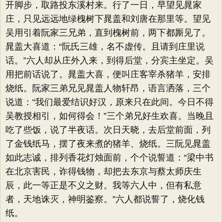
开脚步，取路投东溪村来。行了一日，早望见晁家
庄，只见远远地绿槐树下晁盖和刘唐在那里等。望见
吴用引着阮家三兄弟，直到槐树前，两下都厮见了。
晁盖大喜道：“阮氏三雄，名不虚传。且请到庄里说
话。”六人却从庄外入来，到得后堂，分宾主坐定。吴
用把前话说了。晁盖大喜，便叫庄客宰杀猪羊，安排
烧纸。阮家三弟兄见晁盖人物轩昂，语言洒落，三个
说道：“我们最爱结识好汉，原来只在此间。今日不得
吴教授相引，如何得会！”三个弟兄好生欢喜。当晚且
吃了些饭，说了半夜话。次日天晓，去后堂前面，列
了金钱纸马，摆了夜来煮的猪羊、烧纸。三阮见晁盖
如此志诚，排列香花灯烛面前，个个说誓道：“梁中书
在北京害民，诈得钱物，却把去东京与蔡太师庆生
辰，此一等正是不义之财。我等六人中，但有私意
者，天地诛灭，神明鉴察。”六人都说誓了，烧化钱
纸。