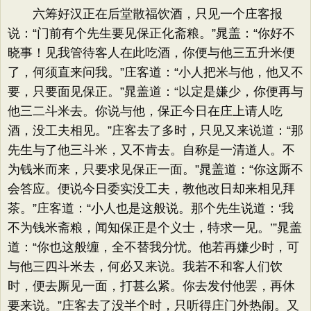
六筹好汉正在后堂散福饮酒，只见一个庄客报
说：“门前有个先生要见保正化斋粮。”晁盖：“你好不
晓事！见我管待客人在此吃酒，你便与他三五升米便
了，何须直来问我。”庄客道：“小人把米与他，他又不
要，只要面见保正。”晁盖道：“以定是嫌少，你便再与
他三二斗米去。你说与他，保正今日在庄上请人吃
酒，没工夫相见。”庄客去了多时，只见又来说道：“那
先生与了他三斗米，又不肯去。自称是一清道人。不
为钱米而来，只要求见保正一面。”晁盖道：“你这厮不
会答应。便说今日委实没工夫，教他改日却来相见拜
茶。”庄客道：“小人也是这般说。那个先生说道：‘我
不为钱米斋粮，闻知保正是个义士，特求一见。’”晁盖
道：“你也这般缠，全不替我分忧。他若再嫌少时，可
与他三四斗米去，何必又来说。我若不和客人们饮
时，便去厮见一面，打甚么紧。你去发付他罢，再休
要来说。”庄客去了没半个时，只听得庄门外热闹。又