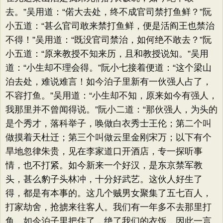
去。”吴用道：“偌大去处，终不成官司禁打鱼鲜？”阮
小五道：“甚么官司敢来禁打鱼鲜，便是活阎王也禁治
不得！”吴用道：“既没官司禁治，如何绝不敢去？”阮
小五道：“原来教授不知来历，且和教授说知。”吴用
道：“小生却不理会得。”阮小七接着便道：“这个梁山
泊去处，难说难言！如今泊子里新有一伙强人占了，
不容打鱼。”吴用道：“小生却不知，原来如今有强人，
我那里并不曾闻得说。”阮小二道：“那伙强人，为头的
是个秀才，落科举子，唤做白衣秀士王伦；第二个叫
做摸着天杜迁；第三个叫做云里金刚宋万；以下有个
旱地忽律朱贵，见在李家道口开酒店，专一探听事
情，也不打紧。如今新来一个好汉，是东京禁军教
头，甚么豹子头林冲，十分好武艺。这伙人好生了
得，都是有本事的。这几个贼男女聚集了五七百人，
打家劫舍，抢掳来往客人。我们有一年多不去那里打
鱼。如今泊子里把住了，绝了我们的衣饭，因此一言