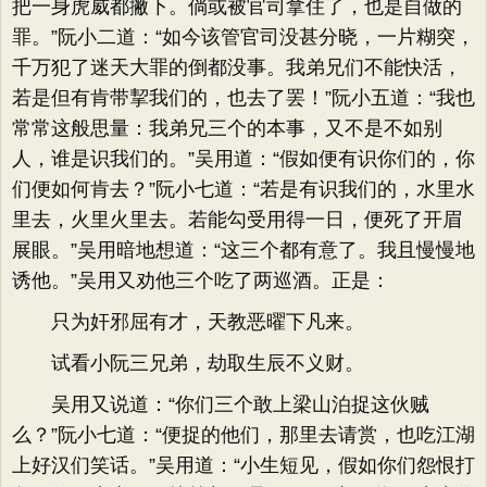
把一身虎威都撇下。倘或被官司拿住了，也是自做的
罪。”阮小二道：“如今该管官司没甚分晓，一片糊突，
千万犯了迷天大罪的倒都没事。我弟兄们不能快活，
若是但有肯带挈我们的，也去了罢！”阮小五道：“我也
常常这般思量：我弟兄三个的本事，又不是不如别
人，谁是识我们的。”吴用道：“假如便有识你们的，你
们便如何肯去？”阮小七道：“若是有识我们的，水里水
里去，火里火里去。若能勾受用得一日，便死了开眉
展眼。”吴用暗地想道：“这三个都有意了。我且慢慢地
诱他。”吴用又劝他三个吃了两巡酒。正是：
只为奸邪屈有才，天教恶曜下凡来。
试看小阮三兄弟，劫取生辰不义财。
吴用又说道：“你们三个敢上梁山泊捉这伙贼
么？”阮小七道：“便捉的他们，那里去请赏，也吃江湖
上好汉们笑话。”吴用道：“小生短见，假如你们怨恨打