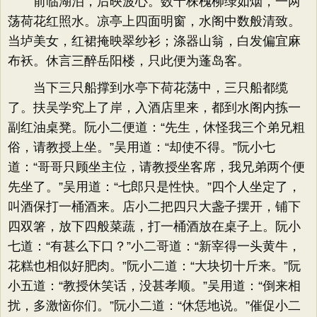
前临湖泊，后映波心。数十株槐柳绿如烟，一两
荡荷花红照水。凉亭上四面明窗，水阁中数般清致。
当垆美女，红裙掩映翠纱衫；涤器山翁，白发偏宜麻
布袄。休言三醉岳阳楼，只此便为蓬岛客。
当下三只船撑到水亭下荷花荡中，三只船都缆
了。扶吴学究上了岸，入酒店里来，都到水阁内拣一
副红油桌凳。阮小二便道：“先生，休怪我三个弟兄粗
俗，请教授上坐。”吴用道：“却使不得。”阮小七
道：“哥哥只顾坐主位，请教授坐客席，我兄弟两个便
先坐了。”吴用道：“七郎只是性快。”四个人坐定了，
叫酒保打一桶酒来。店小二把四只大盏子摆开，铺下
四双箸，放下四般菜蔬，打一桶酒放在桌子上。阮小
七道：“有甚么下口？”小二哥道：“新宰得一头黄牛，
花糕也相似好肥肉。”阮小二道：“大块切十斤来。”阮
小五道：“教授休笑话，没甚孝顺。”吴用道：“倒来相
扰，多激恼你们。”阮小二道：“休恁地说。”催促小二