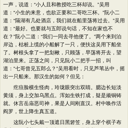
一声，说道：“小人且和教授吃三杯却说。”吴用
道：“小生的来意，也欲正要和二哥吃三杯。”阮小二
道：“隔湖有几处酒店，我们就在船里荡将过去。”吴用
道：“最好。也要就与五郎说句话，不知在家也不
在？”阮小二道：“我们一同去寻他便了。”两个来到泊
岸边，枯桩上缆的小船解了一只，便扶这吴用下船坐
了。树根头拿了一把划楸，只顾荡，早荡将开去，望
湖泊里来。正荡之间，只见阮小二把手一招，叫
道：”七哥曾见五郎么？”吴用看时，只见芦苇丛中，摇
出一只船来。那汉生的如何？但见：
疙疸脸横生怪肉，玲珑眼突出双睛。腮边长短淡
黄须，身上交加乌黑点。浑如生铁打成，疑是顽铜铸
就。休言岳庙恶司神，果是人间刚直汉。村中唤作活
阎罗，世上降生真五道。
这阮小七头戴一顶遮日黑箬笠，身上穿个棋子布