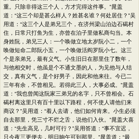
重。只除非得这三个人，方才完得这件事。”晁盖
道：“这三个却是甚么样人？姓甚名谁？何处居住？”吴
用道：“这三个人是弟兄三个，在济州梁山泊边石碣村
住，日常只打鱼为生，亦曾在泊子里做私商勾当。本
身姓阮，弟兄三人：一个唤做立地太岁阮小二，一个
唤做短命二郎阮小五，一个唤做活阎罗阮小七。这三
个是亲弟兄，最有义气。小生旧日在那里住了数年，
与他相交时，他虽是个不通文墨的人，为见他与人结
交，真有义气，是个好男子，因此和他来往。今已二
三年有余，不曾相见。若得此三人，大事必成。”晁盖
道：“我也曾闻这阮家三弟兄的名字，只不曾相会。石
碣村离这里只有百十里以下路程，何不使人请他们来
商议？”吴用道：“着人去请，他们如何肯来。小生必须
自去那里，凭三寸不烂之舌，说他们入伙。”晁盖大喜
道：“先生高见，几时可行？”吴用答道：“事不宜迟，
只今夜三更便去，明日晌午可到那里。”晁盖道：“最