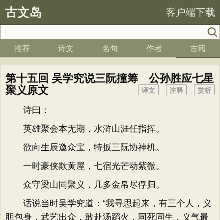
古文岛
客户端下载
推荐
诗文
名句
作者
古籍
第十五回 吴学究说三阮撞筹 公孙胜应七星
聚义原文
译文
注释
赏析
诗曰：
英雄聚会本无期，水浒山涯任指挥。
欲向生辰邀众宝，特扳三阮协神机。
一时豪侠欺黄屋，七宿光芒动紫微。
众守梁山同聚义，几多金帛尽俘归。
话说当时吴学究道：“我寻思起来，有三个人，义
胆包身，武艺出众，敢赴汤蹈火，同死同生，义气最