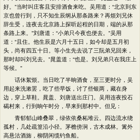
好。”当时叫庄客且安排酒食来吃。吴用道：“北京到东
京也曾行到，只不知生辰纲从那条路来？再烦刘兄休
辞生受，连夜去北京路上探听起程的日期，端的从那
条路上来。”刘唐道：“小弟只今夜也便去。”吴用
道：“且住。他生辰是六月十五日，如今却是五月初
头，尚有四五十日。等小生先去说了三阮弟兄回来，
那时却叫刘兄去。”晁盖道：“也是。刘兄弟只在我庄上
等候。”
话休絮烦。当日吃了半晌酒食，至三更时分，吴
用起来洗漱罢，吃了些早饭，讨了些银两，藏在身
边，穿上草鞋。晁盖、刘唐送出庄门。吴用连夜投石
碣村来，行到晌午时分，早来到那村中。但见：
青郁郁山峰叠翠，绿依依桑柘堆云。四边流水绕
孤村，几处疏篁沿小径。茅檐傍涧，古木成林。篱外
高悬沽酒旆，柳阴闲缆钓鱼船。