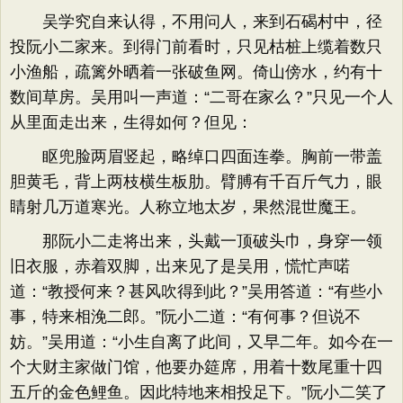
吴学究自来认得，不用问人，来到石碣村中，径
投阮小二家来。到得门前看时，只见枯桩上缆着数只
小渔船，疏篱外晒着一张破鱼网。倚山傍水，约有十
数间草房。吴用叫一声道：“二哥在家么？”只见一个人
从里面走出来，生得如何？但见：
眍兜脸两眉竖起，略绰口四面连拳。胸前一带盖
胆黄毛，背上两枝横生板肋。臂膊有千百斤气力，眼
睛射几万道寒光。人称立地太岁，果然混世魔王。
那阮小二走将出来，头戴一顶破头巾，身穿一领
旧衣服，赤着双脚，出来见了是吴用，慌忙声喏
道：“教授何来？甚风吹得到此？”吴用答道：“有些小
事，特来相浼二郎。”阮小二道：“有何事？但说不
妨。”吴用道：“小生自离了此间，又早二年。如今在一
个大财主家做门馆，他要办筵席，用着十数尾重十四
五斤的金色鲤鱼。因此特地来相投足下。”阮小二笑了