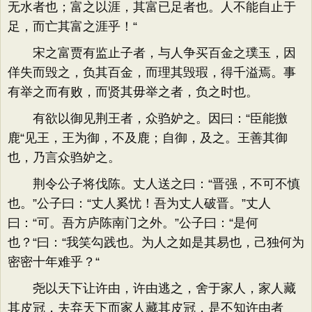
无水者也；富之以涯，其富已足者也。人不能自止于
足，而亡其富之涯乎！“
宋之富贾有监止子者，与人争买百金之璞玉，因
佯失而毁之，负其百金，而理其毁瑕，得千溢焉。事
有举之而有败，而贤其毋举之者，负之时也。
有欲以御见荆王者，众驺妒之。因曰：“臣能撽
鹿“见王，王为御，不及鹿；自御，及之。王善其御
也，乃言众驺妒之。
荆令公子将伐陈。丈人送之曰：“晋强，不可不慎
也。”公子曰：“丈人奚忧！吾为丈人破晋。”丈人
曰：“可。吾方庐陈南门之外。”公子曰：“是何
也？“曰：“我笑勾践也。为人之如是其易也，己独何为
密密十年难乎？“
尧以天下让许由，许由逃之，舍于家人，家人藏
其皮冠，夫弃天下而家人藏其皮冠，是不知许由者