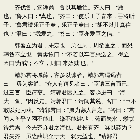
齐伐鲁，索谗鼎，鲁以其雁往。齐人曰：“雁
也。”鲁人曰：“真也。”齐曰：“使乐正子春来，吾将听
子。”鲁君请乐正子春，乐正子春曰：“胡不以其真往
也？“君曰：“我爱之。”答曰：“臣亦爱臣之信。”
韩咎立为君，未定也。弟在周，周欲重之，而恐
韩咎不立也。綦毋恢曰：“不若以车百乘送之。得立，
因曰'为戒'；不立，则曰'来效贼'也。”
靖郭君将城薛，客多以谏者。靖郭君谓谒者
曰：“毋为客通。”齐人有请见者曰：“臣请三言而已。
过三言，臣请烹。”靖郭君因见之。客趋进曰：“海，
大，鱼。”因反走。靖郭君曰：请闻其说。客曰：“臣不
敢以死为戏。”靖郭君曰：“原为寡人言之。”答曰：“君
闻大鱼乎？网不能止，缴不能絓\也，荡而失水，蝼蚁
得意焉。今夫齐亦君之海也。君长有齐，奚以薛为？
君失齐，虽隆薛城至于天，犹无益也。”靖郭君