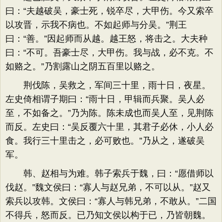
曰：“夫越破吴，豪士死，锐卒尽，大甲伤。今又索卒
以攻晋，示我不病也。不如起师与分吴。”荆王
曰：“善。”因起师而从越。越王怒，将击之。大夫种
曰：“不可。吾豪士尽，大甲伤。我与战，必不克。不
如赂之。”乃割露山之阴五百里以赂之。
荆伐陈，吴救之，军间三十里，雨十日，夜星。
左史倚相谓子期曰：“雨十日，甲辑而兵聚。吴人必
至，不如备之。”乃为陈。陈未成也而吴人至，见荆陈
而反。左史曰：“吴反覆六十里，其君子必休，小人必
食。我行三十里击之，必可败也。”乃从之，遂破吴
军。
韩、赵相与为难。韩子索兵于魏，曰：“愿借师以
伐赵。”魏文侯曰：“寡人与赵兄弟，不可以从。”赵又
索兵以攻韩。文侯曰：“寡人与韩兄弟，不敢从。”二国
不得兵，怒而反。已乃知文侯以构于已，乃皆朝魏。