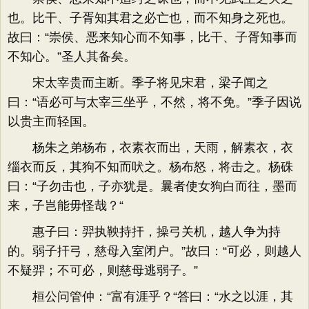
也。比干、子胥知其君之必亡也，而不知身之死也。
故曰：“崇侯、恶来知心而不知事，比干、子胥知事而
不知心。”圣人其备矣。
宋太宰贵而主断。季子将见宋君，梁子闻之
曰：“语必可与太宰三坐乎，不然，将不免。”季子因说
以贵主而轻国。
杨朱之弟杨布，衣素衣而出，天雨，解素衣，衣
缁衣而反，其狗不知而吠之。杨布怒，将击之。杨硃
曰：“子勿击也，子亦犹是。曩者使女狗白而往，墨而
来，子岂能毋怪哉？“
惠子曰：羿执鞅持扞，操弓关机，越人争为持
的。弱子扞弓，慈母入室闭户。”故曰：“可必，则越人
不疑羿；不可必，则慈母逃弱子。”
桓公问管仲：“富有涯乎？“答曰：“水之以涯，其