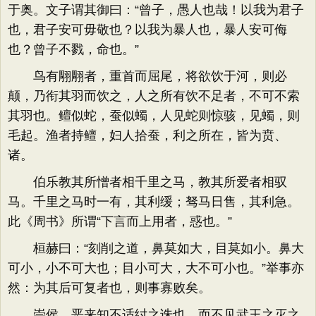
于奥。文子谓其御曰：“曾子，愚人也哉！以我为君子
也，君子安可毋敬也？以我为暴人也，暴人安可侮
也？曾子不戮，命也。”
鸟有翢翢者，重首而屈尾，将欲饮于河，则必
颠，乃衔其羽而饮之，人之所有饮不足者，不可不索
其羽也。鳣似蛇，蚕似蠋，人见蛇则惊骇，见蠋，则
毛起。渔者持鳣，妇人拾蚕，利之所在，皆为贲、
诸。
伯乐教其所憎者相千里之马，教其所爱者相驭
马。千里之马时一有，其利缓；驽马日售，其利急。
此《周书》所谓“下言而上用者，惑也。”
桓赫曰：“刻削之道，鼻莫如大，目莫如小。鼻大
可小，小不可大也；目小可大，大不可小也。”举事亦
然：为其后可复者也，则事寡败矣。
崇侯、恶来知不适纣之诛也，而不见武王之灭之