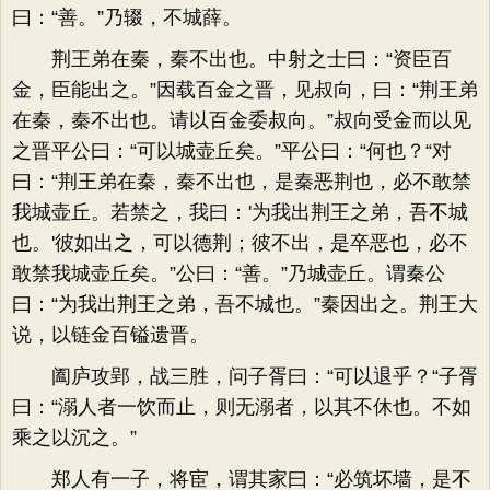
曰：“善。”乃辍，不城薛。
荆王弟在秦，秦不出也。中射之士曰：“资臣百
金，臣能出之。”因载百金之晋，见叔向，曰：“荆王弟
在秦，秦不出也。请以百金委叔向。”叔向受金而以见
之晋平公曰：“可以城壶丘矣。”平公曰：“何也？“对
曰：“荆王弟在秦，秦不出也，是秦恶荆也，必不敢禁
我城壶丘。若禁之，我曰：'为我出荆王之弟，吾不城
也。'彼如出之，可以德荆；彼不出，是卒恶也，必不
敢禁我城壶丘矣。”公曰：“善。”乃城壶丘。谓秦公
曰：“为我出荆王之弟，吾不城也。”秦因出之。荆王大
说，以链金百镒遗晋。
阖庐攻郢，战三胜，问子胥曰：“可以退乎？“子胥
曰：“溺人者一饮而止，则无溺者，以其不休也。不如
乘之以沉之。”
郑人有一子，将宦，谓其家曰：“必筑坏墙，是不