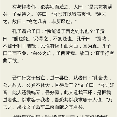
有与悍者邻，欲卖宅而避之。人曰：“是其贯将满
矣，子姑待之。”答曰：“吾恐其以我满贯也。”遂去
之。故曰：“物之几者，非所靡也。”
孔子谓弟子曰：“孰能道子西之钓名也？“子贡
曰：“赐也能。”乃导之，不复疑也。孔子曰：“宽哉，
不被于利！洁哉，民性有恆！曲为曲，直为直。孔子
曰子西不免。”白公之难，子西死焉。故曰：“直于行者
曲于欲。”
晋中行文子出亡，过于县邑。从者曰：“此啬夫，
公之故人。公奚不休舍，且待后车？“文子曰：“吾尝好
音，此人遗我鸣琴；吾好佩，此人遗我玉环：是振我
过者也。以求容于我者，吾恐其以我求容于人也。”乃
去之。果收文子后车二乘而献之其君矣。