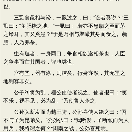
也。
三虱食彘相与讼，一虱过之，曰：“讼者奚说？“三
虱曰：“争肥饶之地。”一虱曰：“若亦不患腊之至而茅
之燥耳，其又奚患？“于是乃相与聚嘬其身而食之。彘
臞，人乃弗杀。
虫有虺者，一身两口，争食相龁遂相杀也，人臣
之争事而亡其国者，皆虺类也。
宫有垩，器有涤，则洁矣。行身亦然，其无垩之
地则寡非矣。
公子纠将为乱，桓公使使者视之。使者报曰：“笑
不乐，视不见，必为乱。”乃使鲁人杀之。
公孙弘断发而为越王骑，公孙喜使人绝之曰：“吾
不与子为昆弟矣。”公孙弘曰：“我断发，子断颈而为人
用兵，我将谓之何？“周南之战，公孙喜死焉。