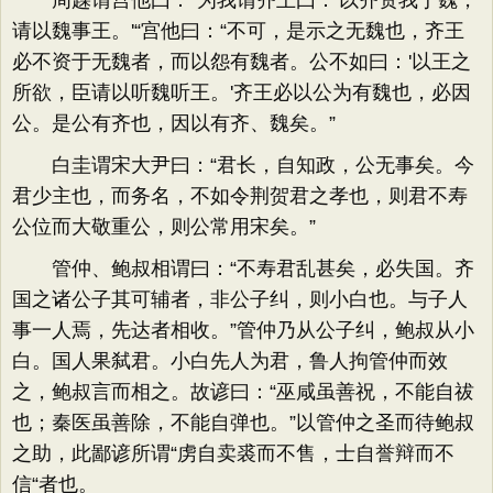
周趮谓宫他曰：“为我谓齐王曰：'以齐资我于魏，
请以魏事王。'“宫他曰：“不可，是示之无魏也，齐王
必不资于无魏者，而以怨有魏者。公不如曰：'以王之
所欲，臣请以听魏听王。'齐王必以公为有魏也，必因
公。是公有齐也，因以有齐、魏矣。”
白圭谓宋大尹曰：“君长，自知政，公无事矣。今
君少主也，而务名，不如令荆贺君之孝也，则君不寿
公位而大敬重公，则公常用宋矣。”
管仲、鲍叔相谓曰：“不寿君乱甚矣，必失国。齐
国之诸公子其可辅者，非公子纠，则小白也。与子人
事一人焉，先达者相收。”管仲乃从公子纠，鲍叔从小
白。国人果弑君。小白先人为君，鲁人拘管仲而效
之，鲍叔言而相之。故谚曰：“巫咸虽善祝，不能自祓
也；秦医虽善除，不能自弹也。”以管仲之圣而待鲍叔
之助，此鄙谚所谓“虏自卖裘而不售，士自誉辩而不
信“者也。