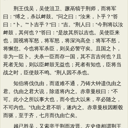
荆王伐吴，吴使沮卫、蹶鬲犒于荆师，而将军
曰：“缚之，杀以衅鼓。”问之曰：“汝来，卜乎？“答
曰：“卜。”“卜吉乎？“曰：“吉。”荆人曰：“今荆将以汝
衅鼓，其何也？“答曰：“是故其所以吉也。吴使臣来
也，固视将军怒，将军怒，将深沟高垒；将军不怒，
将懈怠。今也将军杀臣，则吴必警守矣。且国之卜，
非为一臣卜。夫杀一臣而存一国，其不言吉何也？且
死者无知，则以臣衅鼓无益也；死者有知也，臣将当
战之时，臣使鼓不鸣。”荆人因不杀也。
知伯将伐仇由，而道难不通，乃铸大钟遗仇由之
君。仇由之君大说，除道将内之。赤章曼枝曰：“不
可。此小之所以事大也，而今也大以来，卒必随之，
不可内也。”仇由之君不听，遂内之。赤章曼枝因断毂
而驱，至于齐，七月而仇由亡矣。
越已胜吴，又索卒于荆而攻晋。左史倚相谓荆王