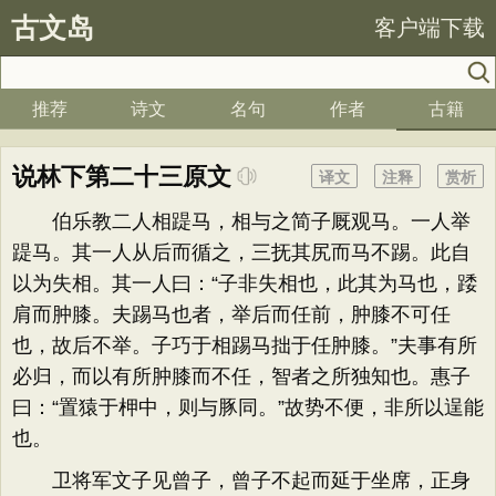
古文岛
客户端下载
推荐
诗文
名句
作者
古籍
说林下第二十三原文
译文
注释
赏析
伯乐教二人相踶马，相与之简子厩观马。一人举
踶马。其一人从后而循之，三抚其尻而马不踢。此自
以为失相。其一人曰：“子非失相也，此其为马也，踒
肩而肿膝。夫踢马也者，举后而任前，肿膝不可任
也，故后不举。子巧于相踢马拙于任肿膝。”夫事有所
必归，而以有所肿膝而不任，智者之所独知也。惠子
曰：“置猿于柙中，则与豚同。”故势不便，非所以逞能
也。
卫将军文子见曾子，曾子不起而延于坐席，正身