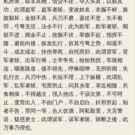
私所亲，取非其物，借贷不还，夺人头首，以获其
功，此谓盗军，盗军者斩。变改姓名，衣服不鲜，旌
旗裂坏，金鼓不具，兵刃不磨，器仗不坚，矢不着
羽，弓弩无弦，法令不行，此为欺军，欺军者斩。闻
鼓不进，闻金不止，按旗不伏，举旗不起，指挥不
随，避前向後，纵发乱行，折其弓弩之势，却退不
斗，或左或右，扶伤举死，自托而归，此谓背军，背
军者斩。出军行将，士卒争先，纷纷扰扰，车骑相
连，咽塞路道，後不得先，呼唤喧哗，无所听闻，失
乱行次，兵刃中伤，长短不理，上下纵横，此谓乱
军，乱军者斩。屯营所止，问其乡里，亲近相随，共
食相保，不得越次，强入他伍，干误次第，不可呵
止，度营出入，不由门户，不自启白，奸邪所起，知
者不告，罪同一等，合人饮酒，阿私取受，大言警
语，疑惑吏士，此谓误军，误军者斩。斩断之後，此
万事乃理也。