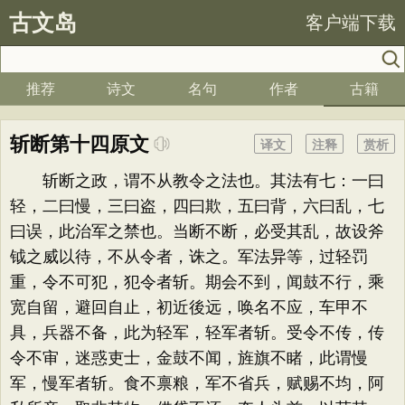
古文岛
客户端下载
推荐
诗文
名句
作者
古籍
斩断第十四原文
译文
注释
赏析
斩断之政，谓不从教令之法也。其法有七：一曰
轻，二曰慢，三曰盗，四曰欺，五曰背，六曰乱，七
曰误，此治军之禁也。当断不断，必受其乱，故设斧
钺之威以待，不从令者，诛之。军法异等，过轻罚
重，令不可犯，犯令者斩。期会不到，闻鼓不行，乘
宽自留，避回自止，初近後远，唤名不应，车甲不
具，兵器不备，此为轻军，轻军者斩。受令不传，传
令不审，迷惑吏士，金鼓不闻，旌旗不睹，此谓慢
军，慢军者斩。食不禀粮，军不省兵，赋赐不均，阿