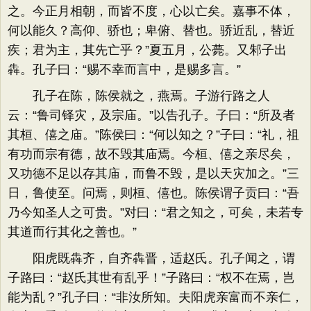
之。今正月相朝，而皆不度，心以亡矣。嘉事不体，
何以能久？高仰、骄也；卑俯、替也。骄近乱，替近
疾；君为主，其先亡乎？”夏五月，公薨。又邾子出
犇。孔子曰：“赐不幸而言中，是赐多言。”
孔子在陈，陈侯就之，燕焉。子游行路之人
云：“鲁司铎灾，及宗庙。”以告孔子。子曰：“所及者
其桓、僖之庙。”陈侯曰：“何以知之？”子曰：“礼，祖
有功而宗有德，故不毁其庙焉。今桓、僖之亲尽矣，
又功德不足以存其庙，而鲁不毁，是以天灾加之。”三
日，鲁使至。问焉，则桓、僖也。陈侯谓子贡曰：“吾
乃今知圣人之可贵。”对曰：“君之知之，可矣，未若专
其道而行其化之善也。”
阳虎既犇齐，自齐犇晋，适赵氏。孔子闻之，谓
子路曰：“赵氏其世有乱乎！”子路曰：“权不在焉，岂
能为乱？”孔子曰：“非汝所知。夫阳虎亲富而不亲仁，