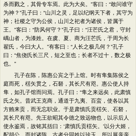
杀而戮之，其骨专车焉。此为大矣。”客曰：“敢问谁守
为神？”孔子曰：“山川之灵，足以纪纲天下者，其守为
神；社稷之守为公侯，山川之祀者为诸侯，皆属于
王。”客曰：“防风何守？”孔子曰：“汪芒氏之君，守封
嵎山者，为漆姓。在虞、夏、商为汪芒氏，于周为长
翟氏，今曰大人。”有客曰：“人长之极几何？”孔子
曰：“焦侥氏长三尺，短之至也；长者不过十，数之极
也。”
孔子在陈，陈惠公宾之于上馆。时有隼集陈侯之
庭而死，楛矢贯之，石砮，其长尺有咫。惠公使人持
隼，如孔子馆而问焉。孔子曰：“隼之来远矣，此肃慎
氏之矢。昔武王克商，通道于九夷、百蛮，使各以其
方贿来贡，而无忘职业。于是肃慎氏贡楛矢、石砮，
其长尺有咫。先王欲昭其令德之致远物也，以示后人
使永鉴焉，故铭其括曰：‘肃慎氏贡楛矢。’以分大姬，
配胡公，而封诸陈。古者分同姓以珍玉，所以展亲亲