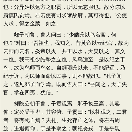
也；分异姓以远方之职贡，所以无忘服也。故分陈以
肃慎氏贡焉。君若使有司求诸故府，其可得也。”公使
人求，得之金牍，如之。
郯子朝鲁，鲁人问曰：“少皓氏以鸟名官，何
也？”对曰：“吾祖也，我知之。昔黄帝以云纪官，故为
云师而云名，炎帝以火，共工以水，大昊以龙，其义
一也。我高祖少皓摰之立也，凤鸟适至，是以纪之于
鸟，故为鸟师而鸟名。自颛顼氏以来，不能纪远，乃
纪于近，为民师而命以民事，则不能故也。”孔子闻
之，遂见郯子而学焉。既而告人曰：“吾闻之，天子失
官，学在四夷，犹信。”
邾隐公朝于鲁，子贡观焉。邾子执玉高，其容
仰；定公受玉卑，其容俯。子贡曰：“以礼观之，二君
者、将有死亡焉？夫礼、生死存亡之体。将左右周
旋，进退俯仰，于是乎取之；朝祀丧戎，于是乎观