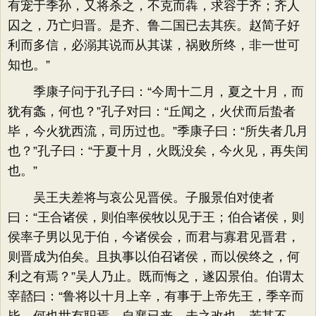
有宠于季孙，又将杀之，不克而犇，求容于齐；齐人
囚之，乃亡归晋。是齐、鲁二国已去其疾。赵简子好
利而多信，必溺其说而从其谋，祸败所终，非一世可
知也。”
季康子问于孔子曰：“今周十二月，夏之十月，而
犹有螽，何也？”孔子对曰：“丘闻之，火伏而后蛰者
毕，今火犹西流，司历过也。”季康子曰：“所失者几月
也？”孔子曰：“于夏十月，火既没矣，今火见，再失闰
也。”
吴王夫差将与哀公见晋侯。子服景伯对使者
曰：“王合诸侯，则伯率侯牧以见于王；伯合诸侯，则
侯率子男以见于伯，今诸侯会，而君与寡君见晋君，
则晋成为伯矣。且执事以伯召诸侯，而以侯终之，何
利之有焉？”吴人乃止。既而悔之，遂囚景伯。伯谓太
宰嚭曰：“鲁将以十月上辛，有事于上帝先王，季辛而