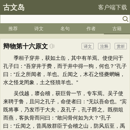
古文岛
客户端下载
推荐
诗文
名句
作者
古籍
辩物第十六原文
译文
注释
赏析
季桓子穿井，获如土缶，其中有羊焉。使使问于
孔子曰：“吾穿井于费，而于井中得一狗，何也？”孔子
曰：“丘之所闻者，羊也。丘闻之，木石之怪夔蝄蜽，
水之怪龙罔象，土之怪羵羊也。”
吴伐越，隳会稽，获巨骨一节，专车焉。吴子使
来聘于鲁，且问之孔子，命使者曰：“无以吾命也。”宾
既将事，乃发币于大夫，及孔子，孔子爵之。既彻俎
而燕，客执骨而问曰：“敢问骨何如为大？”孔子
曰：“丘闻之，昔禹致群臣于会稽之山，防风后至，禹