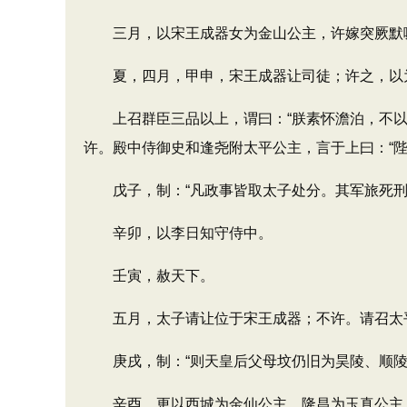
三月，以宋王成器女为金山公主，许嫁突厥默
夏，四月，甲申，宋王成器让司徒；许之，以为
上召群臣三品以上，谓曰：“朕素怀澹泊，不以万
许。殿中侍御史和逢尧附太平公主，言于上曰：“
戊子，制：“凡政事皆取太子处分。其军旅死刑
辛卯，以李日知守侍中。
壬寅，赦天下。
五月，太子请让位于宋王成器；不许。请召太
庚戌，制：“则天皇后父母坟仍旧为昊陵、顺陵
辛酉，更以西城为金仙公主，隆昌为玉真公主，