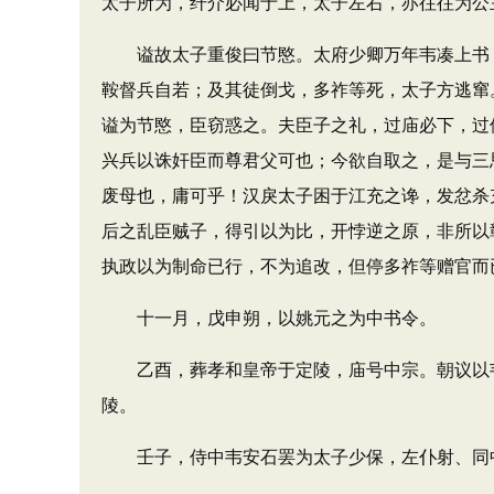
太子所为，纤介必闻于上，太子左右，亦往往为公
谥故太子重俊曰节愍。太府少卿万年韦凑上书，
鞍督兵自若；及其徒倒戈，多祚等死，太子方逃窜
谥为节愍，臣窃惑之。夫臣子之礼，过庙必下，过
兴兵以诛奸臣而尊君父可也；今欲自取之，是与三
废母也，庸可乎！汉戾太子困于江充之谗，发忿杀
后之乱臣贼子，得引以为比，开悖逆之原，非所以
执政以为制命已行，不为追改，但停多祚等赠官而
十一月，戊申朔，以姚元之为中书令。
乙酉，葬孝和皇帝于定陵，庙号中宗。朝议以韦
陵。
壬子，侍中韦安石罢为太子少保，左仆射、同