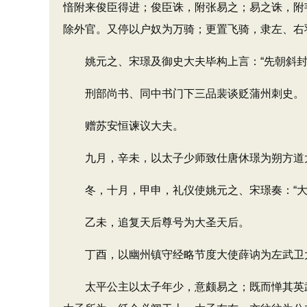
愔附来俊臣得进；俊臣诛，附张易之；易之诛，附
除外官。又停以户奴为万骑；更置飞骑，隶左、右
姚元之、宋璟及御史大夫毕构上言：“先朝斜封
刑部尚书、同中书门下三品裴谈贬蒲州刺史。
赠苏安恒谏议大夫。
九月，辛未，以太子少师致仕唐休璟为朔方道
冬，十月，甲申，礼仪使姚元之、宋璟奏：“大
乙未，追复天后尊号为大圣天后。
丁酉，以幽州镇守经略节度大使薛讷为左武卫大
太平公主以太子年少，意颇易之；既而惮其英武，