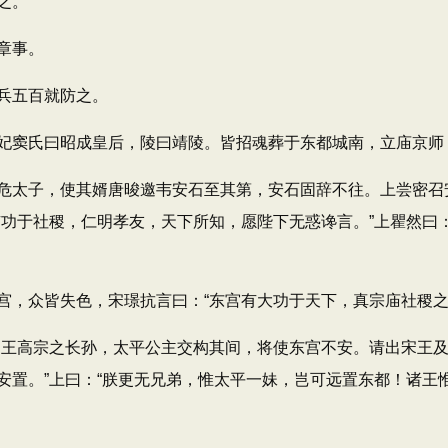
之。
章事。
兵五百就防之。
窦氏曰昭成皇后，陵曰靖陵。皆招魂葬于东都城南，立庙京师
子，使其婿唐晙邀韦安石至其第，安石固辞不往。上尝密召安
功于社稷，仁明孝友，天下所知，愿陛下无惑谗言。”上瞿然曰：
众皆失色，宋璟抗言曰：“东宫有大功于天下，真宗庙社稷之
王高宗之长孙，太平公主交构其间，将使东宫不安。请出宋王及
置。”上曰：“朕更无兄弟，惟太平一妹，岂可远置东都！诸王惟