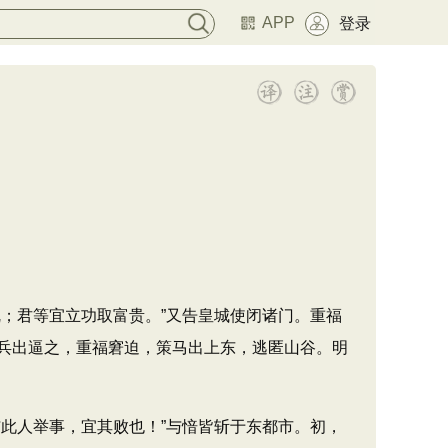
APP
登录
；君等宜立功取富贵。”又告皇城使闭诸门。重福
兵出逼之，重福窘迫，策马出上东，逃匿山谷。明
此人举事，宜其败也！”与愔皆斩于东都市。初，