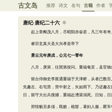
古文岛
推荐
诗文
名句
古籍
作者
唐纪·唐纪二十六
起上章阉茂八月，尽昭阳赤奋若，凡三年有奇
睿宗玄真大圣大兴孝皇帝下
景云元年庚戌，公元七一零年
八月，庚寅，往巽第按问。重福奄至，县官驰出
留台侍御史李邕遇重福于天津桥，从者已数百人，
先趣左、右屯营，营中射之，矢如雨下。乃还趣左
日，留守大出兵搜捕，重福赴漕渠溺死。日知，日
郑愔貌丑多须，既败，梳髻，著妇人服，匿车中；