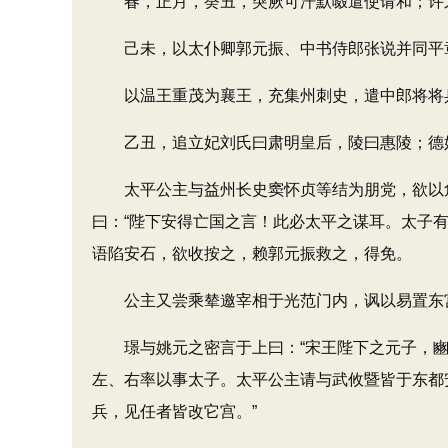
春，正月，癸丑，突厥可汗默啜遣使请和；许
己未，以太仆卿郭元振、中书侍郎张说并同平
以温王重茂为襄王，充集州刺史，遣中郎将将
乙丑，追立妃刘氏曰肃明皇后，陵曰惠陵；德妃
太平公主与益州长史窦怀贞等结为朋党，欲以危太
曰：“陛下安得亡国之言！此必太平之谋耳。太子有
语陷安石，欲收按之，赖郭元振救之，得免。
公主又尝乘辇邀宰相于光范门内，讽以易置东宫，
璟与姚元之密言于上曰：“宋王陛下之元子，豳
左、右率以事太子。太平公主请与武攸暨皆于东都安
兵，见任者皆改它宫。”