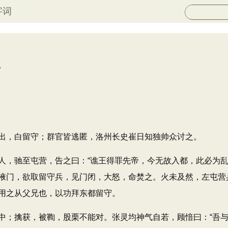
字词
。
，白留守；群官皆逃匿，洛州长史崔日知独帅众讨之。
驰至屯营，告之曰：“谯王得罪先帝，今无故入都，此必为乱
掖门，欲取留守兵，见门闭，大怒，命焚之。火未及然，左屯营
用之从父兄也，以功拜东都留守。
擒获，被鞫，股栗不能对。张灵均神气自若，顾愔曰：“吾与