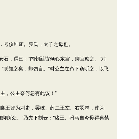
，号仪坤庙。窦氏，太子之母也。
石，谓曰：“闻朝廷皆倾心东宫，卿宜察之。”对
“朕知之矣，卿勿言。”时公主在帘下窃听之，以飞
主，公主奈何忽有此议！”
豳王皆为刺史，罢岐、薛二王左、右羽林，使为
卿所处。”乃先下制云：“诸王、驸马自今毋得典禁