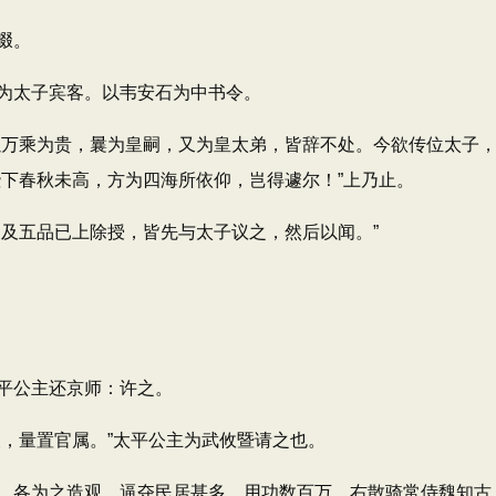
啜。
太子宾客。以韦安石为中书令。
乘为贵，曩为皇嗣，又为皇太弟，皆辞不处。今欲传位太子，
陛下春秋未高，方为四海所依仰，岂得遽尔！”上乃止。
及五品已上除授，皆先与太子议之，然后以闻。”
平公主还京师：许之。
，量置官属。”太平公主为武攸暨请之也。
各为之造观，逼夺民居甚多，用功数百万。右散骑常侍魏知古