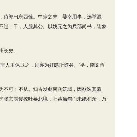
，侍郎曰东西铨。中宗之末，嬖幸用事，选举混
不过二千，人服其公。以姚元之为兵部尚书，陆象
州长史。
非人主保卫之，则亦为奸慝所噬矣。”孚，隋文帝
为不可；不从。知古发剑南兵筑城，因欲诛其豪
护张玄表侵掠吐蕃北境，吐蕃虽怨而未绝和亲，乃