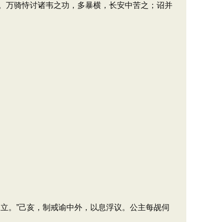
。万骑恃讨诸韦之功，多暴横，长安中苦之；诏并
。
立。”己亥，制戒谕中外，以息浮议。公主每觇伺