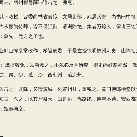
去。幽州都督薛讷追击之，弗克。
下敕授，皆委尚书省奏拟，文属吏部，武属兵部，尚书曰中铨
卢从愿为侍郎，皆不畏强御，请谒路绝。集者万馀人，留者三铨
；象先，元方之子也。
郭山恽乱常改作，希旨病君；于是左授钦明饶州刺史，山恽括
鹰搏狡兔，须急救之，不尔必反为所噬。御史绳奸慝亦然。敬
甘、肃、伊、瓜、沙、西七州，治凉州。
击之；既降，又请筑城，列置州县，重税之。黄门侍郎徐坚以
知古，杀之，以其尸祭天，由是姚、巂路绝，连年不通。安西都
；矩奏与之。