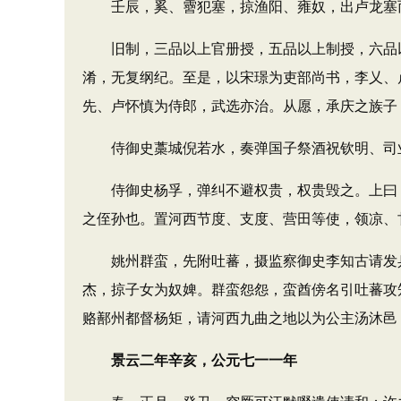
壬辰，奚、霫犯塞，掠渔阳、雍奴，出卢龙塞而
旧制，三品以上官册授，五品以上制授，六品以
淆，无复纲纪。至是，以宋璟为吏部尚书，李乂、
先、卢怀慎为侍郎，武选亦治。从愿，承庆之族子
侍御史藁城倪若水，奏弹国子祭酒祝钦明、司业
侍御史杨孚，弹纠不避权贵，权贵毁之。上曰：“
之侄孙也。置河西节度、支度、营田等使，领凉、
姚州群蛮，先附吐蕃，摄监察御史李知古请发兵
杰，掠子女为奴婢。群蛮怨怨，蛮酋傍名引吐蕃攻
赂鄯州都督杨矩，请河西九曲之地以为公主汤沐邑
景云二年辛亥，公元七一一年