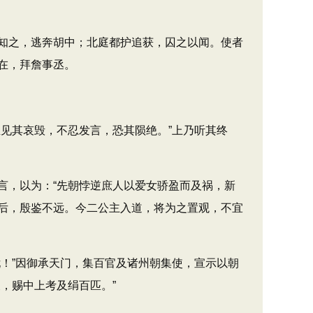
知之，逃奔胡中；北庭都护追获，囚之以闻。使者
在，拜詹事丞。
见其哀毁，不忍发言，恐其陨绝。”上乃听其终
，以为：“先朝悖逆庶人以爱女骄盈而及祸，新
后，殷鉴不远。今二公主入道，将为之置观，不宜
！”因御承天门，集百官及诸州朝集使，宣示以朝
，赐中上考及绢百匹。”