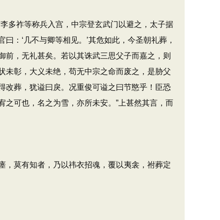
李多祚等称兵入宫，中宗登玄武门以避之，太子据
曰：‘几不与卿等相见。’其危如此，今圣朝礼葬，
御前，无礼甚矣。若以其诛武三思父子而嘉之，则
状未彰，大义未绝，苟无中宗之命而废之，是胁父
得改葬，犹谥曰戾。况重俊可谥之曰节愍乎！臣恐
宥之可也，名之为雪，亦所未安。”上甚然其言，而
瘗，莫有知者，乃以祎衣招魂，覆以夷衾，祔葬定