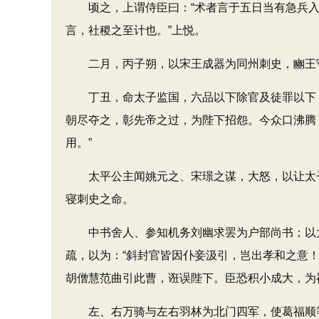
顷之，上谓侍臣曰：“术者言于五日当有急兵入宫
言，社稷之至计也。”上悦。
二月，丙子朔，以宋王成器为同州刺史，豳王守
丁丑，命太子监国，六品以下除官及徒罪以下，
朝尽夺之，彰先帝之过，为陛下招怨。今众口沸腾
用。”
太平公主闻姚元之、宋璟之谋，大怒，以让太子
寝刺史之命。
中书舍人、参知机务刘幽求罢为户部尚书；以太
疏，以为：“斜封官皆因仆妾汲引，岂出孝和之意
胡僧慧范曲引此曹，诳误陛下。臣恐积小成大，为
左、右万骑与左右羽林为北门四军，使葛福顺