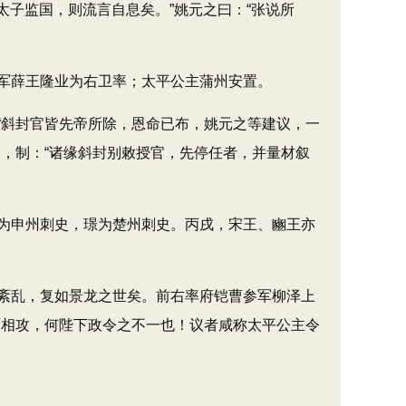
子监国，则流言自息矣。”姚元之曰：“张说所
军薛王隆业为右卫率；太平公主蒲州安置。
斜封官皆先帝所除，恩命已布，姚元之等建议，一
，制：“诸缘斜封别敕授官，先停任者，并量材叙
为申州刺史，璟为楚州刺史。丙戌，宋王、豳王亦
紊乱，复如景龙之世矣。前右率府铠曹参军柳泽上
覆相攻，何陛下政令之不一也！议者咸称太平公主令