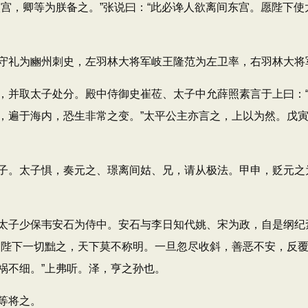
，卿等为朕备之。”张说曰：“此必谗人欲离间东宫。愿陛下使太
礼为豳州刺史，左羽林大将军岐王隆范为左卫率，右羽林大将
并取太子处分。殿中侍御史崔莅、太子中允薛照素言于上曰：“
，遍于海内，恐生非常之变。”太平公主亦言之，上以为然。戊寅
。太子惧，奏元之、璟离间姑、兄，请从极法。甲申，贬元之
子少保韦安石为侍中。安石与李日知代姚、宋为政，自是纲纪
！陛下一切黜之，天下莫不称明。一旦忽尽收斜，善恶不安，反
祸不细。”上弗听。泽，亨之孙也。
等将之。