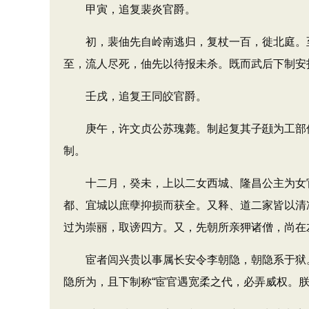
甲寅，追复裴炎官爵。
初，裴伷先自岭南逃归，复杖一百，徙北庭。至
至，流人尽死，伷先以待报未杀。既而武后下制安
壬戌，追复王同皎官爵。
庚午，许文贞公苏瑰薨。制起复其子颋为工部侍郎
制。
十二月，癸未，上以二女西城、隆昌公主为女官
都、宜城以庶孽抑损而获全。又释、道二家皆以清
过为崇丽，取谤四方。又，先朝所亲狎诸僧，尚在
宦者闾兴贵以事属长安令李朝隐，朝隐系于狱。上
隐所为，且下制称“宦官遇宽柔之代，必弄威权。