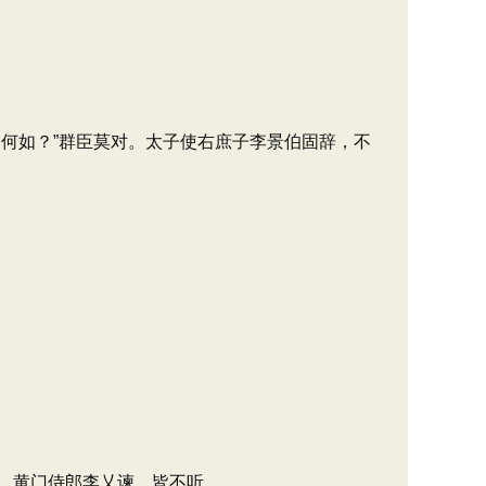
何如？”群臣莫对。太子使右庶子李景伯固辞，不
、黄门侍郎李乂谏，皆不听。