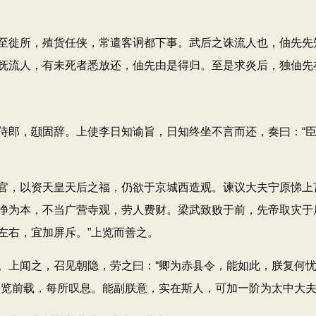
徙所，殖货任侠，常遣客诇都下事。武后之诛流人也，伷先先
抚流人，有未死者悉放还，伷先由是得归。至是求炎后，独伷先
，颋固辞。上使李日知谕旨，日知终坐不言而还，奏曰：“臣
，以资天皇天后之福，仍欲于京城西造观。谏议大夫宁原悌上言
净为本，不当广营寺观，劳人费财。梁武致败于前，先帝取灾于
左右，宜加屏斥。”上览而善之。
闻之，召见朝隐，劳之曰：“卿为赤县令，能如此，朕复何忧
朕览前载，每所叹息。能副朕意，实在斯人，可加一阶为太中大夫