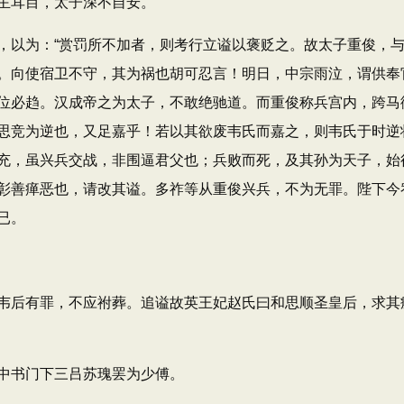
主耳目，太子深不自安。
以为：“赏罚所不加者，则考行立谥以褒贬之。故太子重俊，与
。向使宿卫不守，其为祸也胡可忍言！明日，中宗雨泣，谓供奉官
位必趋。汉成帝之为太子，不敢绝驰道。而重俊称兵宫内，跨马
思竞为逆也，又足嘉乎！若以其欲废韦氏而嘉之，则韦氏于时逆
充，虽兴兵交战，非围逼君父也；兵败而死，及其孙为天子，始
彰善瘅恶也，请改其谥。多祚等从重俊兴兵，不为无罪。陛下今
已。
后有罪，不应祔葬。追谥故英王妃赵氏曰和思顺圣皇后，求其
中书门下三吕苏瑰罢为少傅。