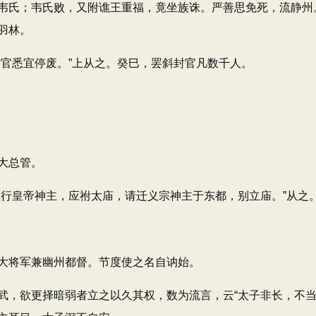
韦氏；韦氏败，又附谯王重福，竟坐族诛。严善思免死，流静州
羽林。
官悉宜停废。”上从之。癸巳，罢斜封官凡数千人。
大总管。
行皇帝神主，应祔太庙，请迁义宗神主于东都，别立庙。”从之
将军兼幽州都督。节度使之名自讷始。
欲更择暗弱者立之以久其权，数为流言，云“太子非长，不当