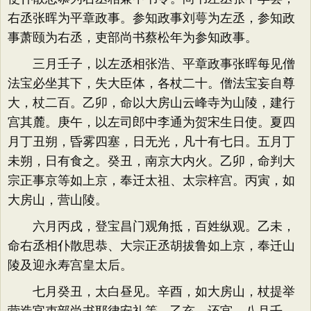
右丞张晖为平章政事。参知政事刘萼为左丞，参知政
事萧颐为右丞，吏部尚书蔡松年为参知政事。
三月壬子，以左丞相张浩、平章政事张晖每见僧
法宝必坐其下，失大臣体，各杖二十。僧法宝妄自尊
大，杖二百。乙卯，命以大房山云峰寺为山陵，建行
宫其麓。庚午，以左司郎中李通为贺宋生日使。夏四
月丁丑朔，昏雾四塞，日无光，凡十有七日。五月丁
未朔，日有食之。癸丑，南京大内火。乙卯，命判大
宗正事京等如上京，奉迁太祖、太宗梓宫。丙寅，如
大房山，营山陵。
六月丙戌，登宝昌门观角抵，百姓纵观。乙未，
命右丞相仆散思恭、大宗正丞胡拔鲁如上京，奉迁山
陵及迎永寿宫皇太后。
七月癸丑，太白昼见。辛酉，如大房山，杖提举