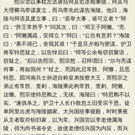
熙宗尝以事杖左丞唐括辩及右丞相秉德，辩及与
大理卿乌带谋废立，而乌带先此谋告海陵。他日，海
陵与辩语及废立事，曰：“若举大事，谁可立者？”辩
曰：“胙王常胜乎？”问其次，曰：“邓王子阿懒。”亮
曰：“阿懒属疏，安得立？”辩曰：“公岂有意邪？”海陵
曰：“果不得已，舍我其谁！”于是旦夕相与密谋。护卫
将军特思疑之，以告悼后曰：“辩等公余每窃窃聚语，
窃疑之。”后以告熙宗。熙宗怒，召辩谓曰：“尔与亮谋
何事，将如我何？”杖之。亮因此忌常胜、阿懒，且恶
特思。因河南兵士孙进自称皇弟按察大王，而熙宗之
弟止有常胜、查剌，海陵乘此构常胜、查剌、阿懒、
达懒。熙宗使特思鞫之，无状。海陵曰：“特思鞫不以
实。”遂俱杀之。护卫十人长仆散忽土旧受宗干恩。徒
单阿里出虎与海陵姻家。大兴国给事寝殿，时时乘夜
从主者取符钥归家，以为常。兴国尝以李老僧属海
陵，得为尚书省令史，故使老僧结兴国为内应，而兴