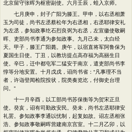
北京留守张晖为枢密副使。六月壬辰，蝗入京师。
七月庚申，封子广阳为滕王。甲申，以右丞相萧
玉为司徒，尚书左丞蔡松年为右丞相，右丞耶律安礼
为左丞，参知政事纥石烈良弼为右丞，左宣徽使敬嗣
晖、吏部尚书李通为参知政事。九月己未，太白经
天。甲子，滕王广阳薨。庚午，以宿直将军阿鲁保为
夏国生日使。丁丑，以教坊提点高存福为高丽生日
使。辛巳，迁中都屯军二猛安于南京，遣吏部尚书李
惇等分地安置。十月戊戌，诏尚书省：“凡事理不当
者，许诣登闻检院投状，院类奏览讫，付御史台理
问。”
十一月辛酉，以工部尚书苏保衡等为贺宋正旦
使。癸亥，诏有司勤政安民。癸未，尚书左丞耶律安
礼罢。参知政事李通以忧制，起复如故。诏左丞相张
浩、参知政事敬嗣晖营建南京宫室。十二月乙卯，以