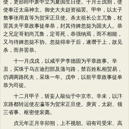
使，吏部郎中萧中立为夏国生日使。十月壬戌朔，使
使奉迁太庙神主。御史大夫赵资福罢。甲申，以太子
詹事张用直等为贺宋正旦使。杀太祖长公主兀鲁，杖
罢其夫平章政事徒单恭，封其侍婢忽挞为国夫人。恭
之兄定哥初尚兀鲁，定哥死，恭强纳焉，而不相能，
又与侍婢忽挞不协。忽挞得幸于后，遂谮于上，故见
杀，而并罢恭。
十一月戊戌，以咸平尹李德固为平章政事。辛
丑，买珠于乌古迪烈部及蒲与路，禁百姓私相贸易，
仍调两路民夫，采珠一年。戊申，以前平章政事徒单
恭为司徒。
十二月甲子，斩妄人敲仙于中京市。辛未，以汴
京路都转运使左瀛等为贺宋正旦使。庚寅，太尉、领
三省事、枢密使衮薨。
贞元年正月辛卯朔，上不视朝。诏有司受宋、高