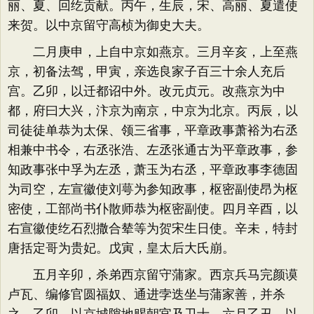
丽、夏、回纥贡献。丙午，生辰，宋、高丽、夏遣使
来贺。以中京留守高桢为御史大夫。
二月庚申，上自中京如燕京。三月辛亥，上至燕
京，初备法驾，甲寅，亲选良家子百三十余人充后
宫。乙卯，以迁都诏中外。改元贞元。改燕京为中
都，府曰大兴，汴京为南京，中京为北京。丙辰，以
司徒徒单恭为太保、领三省事，平章政事萧裕为右丞
相兼中书令，右丞张浩、左丞张通古为平章政事，参
知政事张中孚为左丞，萧玉为右丞，平章政事李德固
为司空，左宣徽使刘萼为参知政事，枢密副使昂为枢
密使，工部尚书仆散师恭为枢密副使。四月辛酉，以
右宣徽使纥石烈撒合辇等为贺宋生日使。辛未，特封
唐括定哥为贵妃。戊寅，皇太后大氏崩。
五月辛卯，杀弟西京留守蒲家。西京兵马完颜谟
卢瓦、编修官圆福奴、通进孛迭坐与蒲家善，并杀