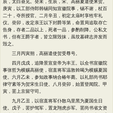
辰，太白昼见。癸未，生辰，宋、高丽夏遣使来贺。
庚寅，以工部侍郎韩锡同知宣徽院事，锡不谢，杖百
二十，夺所授官。二月辛丑，初定太庙时享牲牢礼
仪。癸卯，改定亲王以下封爵等第，命置局追取存亡
告身，存者二品以上，死者一品，参酌削降。公私文
书，但有王爵字者，皆立限毁抹，虽坟墓碑志并发而
毁之。
三月丙寅朔，高丽遣使贺受尊号。
四月戊戌，追降景宣皇帝为丰王。以佥书宣徽院
事张哲为横赐高丽使，宿直将军温敦斡喝为横赐夏国
使。六月乙未，参知政事纳合椿年薨。以礼部尚书耶
律守素等为贺宋生日使。八月癸卯，始置登闻院。甲
寅，罢上京留守司。
九月乙丑，以宿直将军仆散乌里黑为夏国生日
使。戊子，罢护驾军，置龙翔虎步军。罢尚书省文资