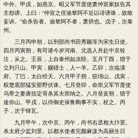
中外。甲戌，如燕京。昭义军节度使萧仲宣家奴告其
主怨谤。上曰：“仲宣之侄迪辇阿不近以诽谤诛，故敢
妄诉。”命杀告者。迪辇阿不者，萧拱也。戊子，次泰
州。
三月丙申朔，以刑部尚书田秀颖等为宋生日使。
四月丙寅朔，有司请今岁河南、北选人并赴中京铨
注，从之。壬辰，上自泰州如凉陉。五月丁酉，猎于
立列只山。甲寅，赐猎士，人一羊。乙卯，次临潢
府。丁巳，太白经天。六月甲子朔，驻绵山。戊寅，
权楚底部猛安那野伏诛。七月癸卯，命崇义军节度使
乌带之妻唐括定哥杀其夫而纳之。八月癸亥朔，猎于
途你山。甲戌，以侍御史保鲁鞫事不实，杖之。丙
子，次于铎瓦。
九月甲午，次中京。丙午，尚书右丞相大抃罢。
杀太府少监刘景。以都水使者完颜麻泼为高丽生日