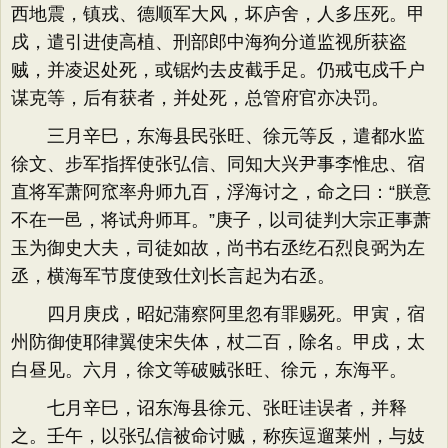
西地震，镇戎、德顺军大风，坏庐舍，人多压死。甲
戌，遣引进使高植、刑部郎中海狗分道监视所获盗
贼，并凌迟处死，或锯灼去皮截手足。仍戒屯戍千户
谋克等，后有获者，并处死，总管府官亦决罚。
三月辛巳，东海县民张旺、徐元等反，遣都水监
徐文、步军指挥使张弘信、同知大兴尹事李惟忠、宿
直将军萧阿窊率舟师九百，浮海讨之，命之曰：“朕意
不在一邑，将试舟师耳。”庚子，以司徒判大宗正事萧
玉为御史大夫，司徒如故，尚书右丞纥石烈良弼为左
丞，横海军节度使致仕刘长言起为右丞。
四月庚戌，昭妃蒲察阿里忽有罪赐死。甲寅，宿
州防御使耶律翼使宋失体，杖二百，除名。甲戌，太
白昼见。六月，徐文等破贼张旺、徐元，东海平。
七月辛巳，诏东海县徐元、张旺诖误者，并释
之。壬午，以张弘信被命讨贼，称疾逗遛莱州，与妓