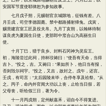
之。乙卯，以京城隙地赐朝官及卫士。六月乙丑，以
安国军节度使耶律恕为参知政事。
七月戊子朔，元赐朝官京城隙地，征钱有差。八
月壬戌，司空李德固薨。禁中都路捕射獐兔。戊寅，
赐营建宫室工匠及役夫帛。九月丁亥朔，以翰林待制
谋良虎为夏国生日使，吏部郎中窊合山为高丽生日
使。
十月丁巳，猎于良乡。封料石冈神为灵应王。
初，海陵尝过此祠，持杯珓祷曰：“使吾有天命，当得
吉卜。”投之，吉。又祷曰：“果如所卜，他日当有报，
否则毁尔祠宇。”投之，又吉，故封之。戊午，还宫。
壬戌，有司言：“太后园陵未毕，合停冬享及祫祭。”从
之。丙子，命内外官闻大功以上丧，止给当日假，若
父母丧，听给假三日，著为令。
十一月丙戌朔，定州献嘉禾，诏自今不得复进。