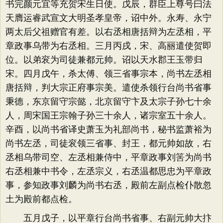
书完颜元宜等充贺宋生日使。戊辰，群臣上尊号曰法
天膺运睿武宣文大明圣孝皇帝，诏中外。永寿、永宁
两太后父祖赠官有差。以右丞相唐括辩为左丞相，平
章政事乌带为右丞相。三月丙戌，宋、高丽遣使贺即
位。以弟衮为司徒兼都元帅。诏以天水郡王玉带归
宋。四月戊午，杀太傅、领三省事宗本，尚书左丞相
唐括辩，判大宗正府事宗美。遣使杀领行台尚书省事
秉德，东京留守宗懿，北京留守卞及太宗子孙七十余
人，周宋国王宗翰子孙三十余人，诸宗室五十余人。
辛酉，以尚书省译史萧玉为礼部尚书，秘书监萧裕为
尚书左丞，司徒衮领三省事、封王，都元帅如故，右
丞相乌带司空、左丞相兼侍中，平章政事刘筈为尚书
右丞相兼中书令，左丞宗义，右丞温都思忠为平章政
事，参知政事刘麟为尚书右丞，殿前左副点检仆散忽
土为殿前都点检。
五月戊子，以平章行台尚书省事、右副元帅大抃