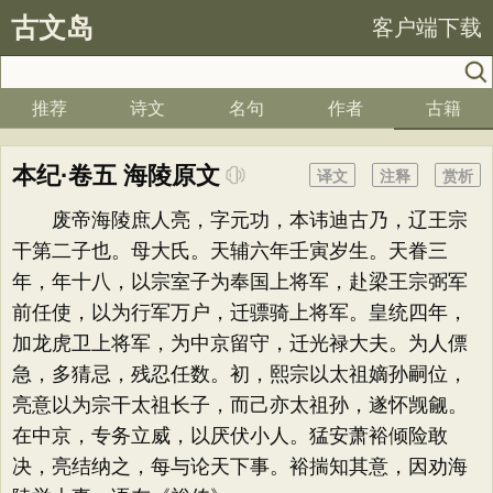
古文岛
客户端下载
推荐
诗文
名句
作者
古籍
本纪·卷五 海陵原文
译文
注释
赏析
废帝海陵庶人亮，字元功，本讳迪古乃，辽王宗
干第二子也。母大氏。天辅六年壬寅岁生。天眷三
年，年十八，以宗室子为奉国上将军，赴梁王宗弼军
前任使，以为行军万户，迁骠骑上将军。皇统四年，
加龙虎卫上将军，为中京留守，迁光禄大夫。为人僄
急，多猜忌，残忍任数。初，熙宗以太祖嫡孙嗣位，
亮意以为宗干太祖长子，而己亦太祖孙，遂怀觊觎。
在中京，专务立威，以厌伏小人。猛安萧裕倾险敢
决，亮结纳之，每与论天下事。裕揣知其意，因劝海