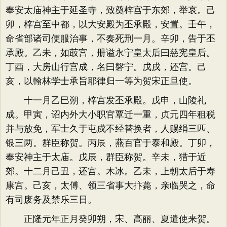
奉安太庙神主于延圣寺，致奠梓宫于东郊，举哀。己
卯，梓宫至中都，以大安殿为丕承殿，安置。壬午，
命省部诸司便服治事，不奏死刑一月。辛卯，告于丕
承殿。乙未，如菆宫，册谥永宁皇太后曰慈宪皇后。
丁酉，大房山行宫成，名曰磐宁。戊戌，还宫。己
亥，以翰林学士承旨耶律归一等为贺宋正旦使。
十一月乙巳朔，梓宫发丕承殿。戊申，山陵礼
成。甲寅，诏内外大小职官覃迁一重，贞元四年租税
并与放免，军士久于屯戍不经替换者，人赐绢三匹、
银三两。群臣称贺。丙辰，燕百官于泰和殿。丁卯，
奉安神主于太庙。戊辰，群臣称贺。辛未，猎于近
郊。十二月己丑，还宫。木冰。乙未，上朝太后于寿
康宫。己亥，太傅、领三省事大抃薨，亲临哭之，命
有司废务及禁乐三日。
正隆元年正月癸卯朔，宋、高丽、夏遣使来贺。