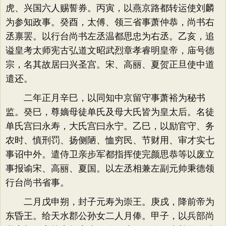
虎、兴国六人赐誓券。丙寅，以燕京路都转运使刘麟
为参知政事。癸酉，太傅、领三省事萧仲恭，尚书右
丞禀罢。以行台尚书左丞温都思忠为右丞。乙亥，追
谥皇考太师宪古弘道文昭武烈章孝睿明皇帝，庙号德
宗，名其故居曰兴圣宫。宋、高丽、夏贺正旦使中道
遣还。
二年正月辛巳，以同知中京留守事萧裕为秘书
监。癸巳，尊嫡母徒单氏及母大氏皆为皇太后。名徒
单氏宫曰永寿，大氏宫曰永宁。乙巳，以励官守、务
农时、慎刑罚、扬侧陋、恤穷民、节财用、审才实七
事诏中外。遣侍卫亲步军都指挥使完颜思恭等以废立
事报谕宋、高丽、夏国。以左丞相兼左副元帅秉德领
行台尚书省事。
二月戊申朔，封子元寿为崇王。庚戌，降前帝为
东昏王。给天水郡公孙女二人月俸。甲子，以兵部尚