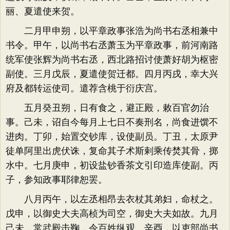
丽、夏遣使来贺。
二月甲申朔，以平章政事张浩为尚书右丞相兼中
书令。甲午，以尚书右丞萧玉为平章政事，前河南路
统军使张辉为尚书右丞，西北路招讨使萧好胡为枢密
副使。三月戊辰，夏遣使贺迁都。四月丙戌，幸大兴
府及都转运使司。遣荐含桃于衍庆宫。
五月癸丑朔，日有食之，避正殿，敕百官勿治
事。己未，诏自今每月上七日不奏刑名，尚食进馔不
进肉。丁卯，始置交钞库，设使副员。丁丑，太原尹
徒单阿里出虎伏诛，复命其子术斯剌乘传焚其骨，掷
水中。七月庚申，初设盐钞香茶文引印造库使副。丙
子，参知政事耶律恕罢。
八月丙午，以左丞相昂去衣杖其弟妇，命杖之。
戊申，以御史大夫高桢为司空，御史大夫如故。九月
己未，常武殿击鞠，令百姓纵观。辛酉，以吏部尚书