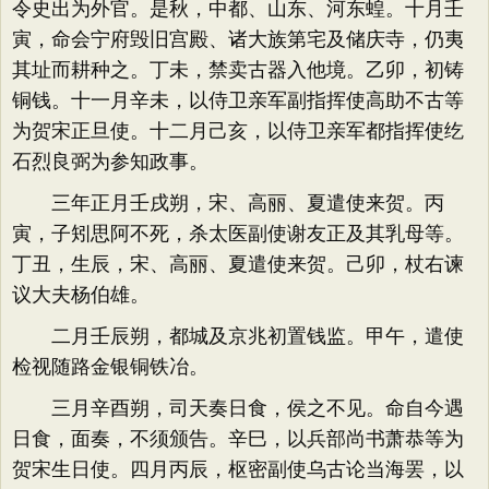
令史出为外官。是秋，中都、山东、河东蝗。十月壬
寅，命会宁府毁旧宫殿、诸大族第宅及储庆寺，仍夷
其址而耕种之。丁未，禁卖古器入他境。乙卯，初铸
铜钱。十一月辛未，以侍卫亲军副指挥使高助不古等
为贺宋正旦使。十二月己亥，以侍卫亲军都指挥使纥
石烈良弼为参知政事。
三年正月壬戌朔，宋、高丽、夏遣使来贺。丙
寅，子矧思阿不死，杀太医副使谢友正及其乳母等。
丁丑，生辰，宋、高丽、夏遣使来贺。己卯，杖右谏
议大夫杨伯雄。
二月壬辰朔，都城及京兆初置钱监。甲午，遣使
检视随路金银铜铁冶。
三月辛酉朔，司天奏日食，侯之不见。命自今遇
日食，面奏，不须颁告。辛巳，以兵部尚书萧恭等为
贺宋生日使。四月丙辰，枢密副使乌古论当海罢，以