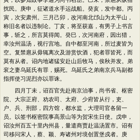
寅，以参知政事李通为尚书右丞。己未，禁扈从纵猎
扰民。庚申，征诸道水手运战船。癸亥，发中都。丙
寅，次安肃州。三月己卯，改河南北邙山为太平山，
称旧名者以违制论。丁亥，将至获嘉，有男子上书言
事，斩之，所言莫得闻。癸巳，次河南府，因出猎，
幸汝州温汤，视行宫地。自中都至河南，所过麦皆为
空。复禁扈从毋辄离次及游赏饮酒，犯者罪皆死，而
莫有从者。诏内地诸猛安赴山后牧马，俟秋并发。弟
衮之妻乌延氏有罪，赐死。乌延氏之弟南京兵马副都
指挥使习泥烈亦以罪诛。
四月丁未，诏百官先赴南京治事，尚书省、枢密
院、大宗正府、劝农司、太府、少府皆从行，吏、
户、兵、刑部，四方馆，都水监，大理司官各留一
员。以签书枢密院事高景山等为贺宋生日使。戊申，
诏汝州百五十里内州县，量遣商贾赴温汤置市。诏有
司移问宋人，蔡、颖、寿诸州对境创置堡戍者。庚