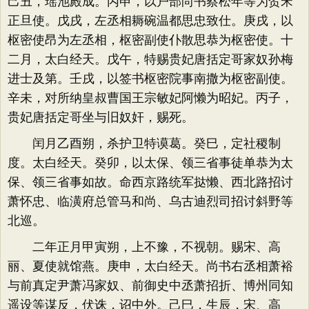
己丑，瑶池殿成。丙申，以户部尚书蔡松年等为贺宋
正旦使。戊戌，左丞相耨碗温都思忠致仕。庚戌，以
枢密使昂为左丞相，枢密副使仆散思恭为枢密使。十
二月，太白经天。戊午，特赐贵妃唐括定哥家奴孙梅
进士及第。壬戌，以签书枢密院事南撒为枢密副使。
辛未，对所纳皇叔曹国王宗敏妃阿懒为昭妃。丙子，
贵妃唐括定哥坐与旧奴奸，赐死。
闰月乙酉朔，杀护卫特谟葛。癸巳，定社稷制
度。太白经天。癸卯，以太保、领三省事徒单恭为太
保、领三省事如故。命西京路统军挞懒、西北路招讨
萧怀忠、临潢府总管马和尚、乌古迪烈司招讨斜野等
北巡。
二年正月甲寅朔，上不豫，不视朝。赐宋、高
丽、夏使就馆燕。庚申，太白经天。尚书右丞相萧裕
与前真定尹萧冯家奴、前御史中丞萧招折、博州同知
遥设等谋反，伏诛，诏中外。己巳，生辰，宋、高