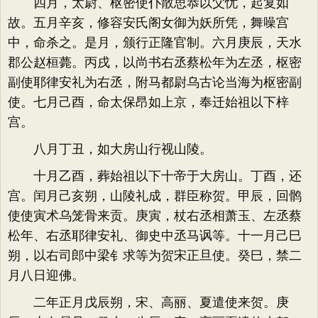
四月，太尉、枢密使仆散思恭以父忧，起复如
故。五月辛亥，修容安氏阁女御为妖所凭，舞噪宫
中，命杀之。是月，颁行正隆官制。六月庚辰，天水
郡公赵桓薨。丙戌，以尚书右丞蔡松年为左丞，枢密
副使耶律安礼为右丞，附马都尉乌古论当海为枢密副
使。七月己酉，命太保昂如上京，奉迁始祖以下梓
宫。
八月丁丑，如大房山行视山陵。
十月乙酉，葬始祖以下十帝于大房山。丁酉，还
宫。闰月己亥朔，山陵礼成，群臣称贺。甲辰，回鹘
使使寅术乌笼骨来贡。庚寅，杖右丞相萧玉、左丞蔡
松年、右丞耶律安礼、御史中丞马讽等。十一月己巳
朔，以右司郎中梁钅求等为贺宋正旦使。癸巳，禁二
月八日迎佛。
二年正月戊辰朔，宋、高丽、夏遣使来贺。庚