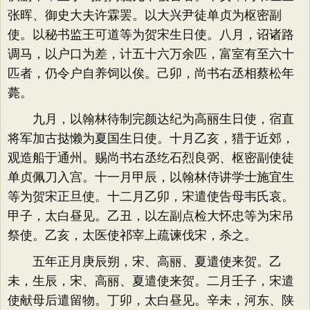
张晖、御史大夫许霖罢。以大兴尹徒单贞为枢密副
使。以秘书监王可道等为贺宋生日使。八月，诏诸路
调马，以户口为差，计五十六万余匹，富室有至六十
匹者，仍令户自养饲以俟。己卯，尚书右丞相蔡松年
薨。
九月，以翰林待制完颜达纪为高丽生日使，宿直
将军加古挞懒为夏国生日使。十月乙亥，猎于近郊，
观造船于通州。赐尚书右丞纥石烈良弼、枢密副使徒
单贞佩刀入宫。十一月甲辰，以翰林侍讲学士施宜生
等为贺宋正旦使。十二月乙卯，宋遣使告母韦氏哀。
甲子，太白昼见。乙丑，以左副点检大怀忠等为宋吊
祭使。乙亥，太医使祁宰上疏谏伐宋，杀之。
五年正月庚辰朔，宋、高丽、夏遣使来贺。乙
未，生辰，宋、高丽、夏遣使来贺。二月壬子，宋遣
使献母后遣留物。丁卯，太白昼见。辛未，河东、陕