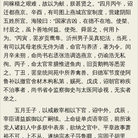
间稼穑之艰难，故以为献，朕甚贤之。”四月丙午，诏
迁都燕京。辛酉，有司图上燕城宫室制度，营建阴阳
五姓所宜。海陵曰：“国家吉凶，在德不在地。使桀、
纣居之，虽卜善地何益。使尧、舜居之，何用卜
为。”丙寅，罢岁贡鹰隼。沂州男子吴真犯法，当死，
有司以其母老疾无侍为请，命官与养济，著为令。闰
月辛未朔，命尚书右丞张浩调选燕京，仍谕浩无私
徇。丙子，命太官常膳惟进鱼肉，旧贡鹅鸭等悉罢
之。丁丑，罢皇统间苑中所养禽兽。归德军节度使阿
鲁补以撤官舍材木构私第，赐死。戊戌，诏朝官称疾
不治事者，尚书省令监察御史与太医同诊视，无实者
坐之。
五月壬子，以戒敕宰相以下官，诏中外。戊辰，
宰臣请益嫔御以广嗣续。上命徒单贞语宰臣，前所诛
党人诸妇人中多朕中表亲，欲纳之官中。平章政事萧
裕不可，上不从。遂纳宗本子莎鲁啜，宗固子胡里