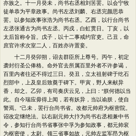
亦族之。十一月癸未，尚书右丞相刘筈罢。以会宁牧
徒单恭为平章政事。尚书左丞刘麟、右丞完颜思恭
罢。以参知政事张浩为尚书右丞。乙酉，以行台尚书
左丞张通古为尚书左丞。丙戌，白虹贯日。丁亥，以
太后旨称令旨。戊子，以十二事戒约官吏。己丑，命
庶官许求次室二人，百姓亦许置妾。
十二月癸卯朔，诏去群臣所上尊号。丙午，初定
袭封衍圣公俸格。命外官去所属百里外者不许参谒，
百里内者往还不得过三日。癸丑，立太祖射碑于纥石
烈部中，上及皇后致奠于碑下。甲寅，野人来献异
香，却之。乙卯，有司奏庆云见，上曰：“朕何德以当
此。自今瑞应毋得上闻，若有妖异，当以谕朕，使自
警焉。”己未，罢行台尚书省。改都元帅府为枢密院。
诏改定继绝法。以右副元帅大抃为尚书右丞相兼中书
令，参知行台尚书省事张中孚为参知政事，都元帅衮
为枢密使，太尉、领三省事如故，元帅左监军昂为枢