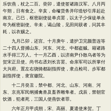
乐饮燕，杖之二百。癸卯，遣使签诸路汉军。八月丙
午朔，日有食之。辛亥，命榷货务并印造钞引库起赴
南京。己巳，枢密副使徒单贞罢，以太子少保徒单永
年为枢密副使。辛未，谒山陵，见田间获者，问其丰
耗，以衣赐之。
九月己卯，还宫。十月庚午，遣护卫完颜普连等
二十四人督捕山东、河东、河北、中都盗贼。籍诸路
水手得三万人。十一月乙酉，以济南尹仆散乌者等为
贺宋正旦使。尚书右丞刘长言罢。命亲军司以所掌付
大兴府。置左右骁骑都副指挥使，隶点检司。步军都
副指挥使，隶宣徽院。
十二月癸丑，禁中都、河北、山东、河南、河
东、京兆军民纲捕禽兽及畜养雕隼者。戊辰，禁朝官
饮酒，犯者死，三国人使燕饮者罪。
六年正月甲戌朔，宋、高丽、夏遣使来贺。丁