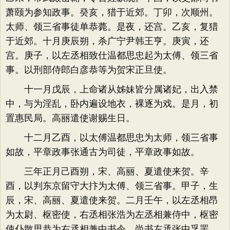
萧颐为参知政事。癸亥，猎于近郊。丁卯，次顺州。
太师、领三省事徒单恭薨。是夜，还宫。乙亥，复猎
于近郊。十月庚辰朔，杀广宁尹韩王亨。庚寅，还
宫。庚子，以左丞相致仕温都思忠起为太傅、领三省
事。以刑部侍郎白彦恭等为贺宋正旦使。
十一月戊辰，上命诸从姊妹皆分属诸妃，出入禁
中，与为淫乱，卧内遍设地衣，裸逐为戏。是月，初
置惠民局。高丽遣使谢赐生日。
十二月乙酉，以太傅温都思忠为太师，领三省事
如故，平章政事张通古为司徒，平章政事如故。
三年正月己酉朔，宋、高丽、夏遣使来贺。辛
酉，以判东京留守大抃为太傅、领三省事。甲子，生
辰，宋、高丽、夏遣使来贺。二月壬午，以左丞相昂
为太尉、枢密使，右丞相张浩为左丞相兼侍中，枢密
使仆散思恭为右丞相兼中书令。尚书左丞张中孚罢，