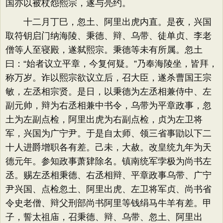
国亦以被杖怨熙宗，遂与亮约。
十二月丁巳，忽土、阿里出虎内直。是夜，兴国
取符钥启门纳海陵、秉德、辩、乌带、徒单贞、李老
僧等人至寝殿，遂弑熙宗。秉德等未有所属。忽土
曰：“始者议立平章，今复何疑。”乃奉海陵坐，皆拜，
称万岁。诈以熙宗欲议立后，召大臣，遂杀曹国王宗
敏，左丞相宗贤。是日，以秉德为左丞相兼侍中、左
副元帅，辩为右丞相兼中书令，乌带为平章政事，忽
土为左副点检，阿里出虎为右副点检，贞为左卫将
军，兴国为广宁尹。于是自太师、领三省事勖以下二
十人进爵增职各有差。己未，大赦。改皇统九年为天
德元年。参知政事萧肄除名。镇南统军孛极为尚书左
丞。赐左丞相秉德、右丞相辩、平章政事乌带、广宁
尹兴国、点检忽土、阿里出虎、左卫将军贞、尚书省
令史老僧、辩父刑部尚书阿里等钱绢马牛羊有差。甲
子，誓太祖庙，召秉德、辩、乌带、忽土、阿里出