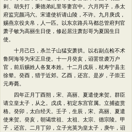
剌、胡失打，秉德弟糺里等妻宫中。六月丙子，杀太
府监完颜冯六。宋遣使祈请山陵，不许。九月庚戌，
赐燕京役夫帛，人一匹。以东京路兵马都总管府判官
萧子敏为高丽生日使，修起居注萧彭哥为夏国生日
使。
十月己巳，杀兰子山猛安萧拱。以右副点检不术
鲁阿海等为宋正旦使。十一月癸亥，诏罢世袭万户
官，前后赐姓人各复本姓。十二月戊辰，杖寿宁县主
徐辇。癸酉，猎于近郊。乙酉，还宫。是岁，子崇王
元寿薨。
四年正月丁酉朔，宋、高丽、夏遣使来贺。群臣
请立皇太子，从之。戊戌，初定东宫官属。立捕盗赏
格。癸卯，太白经天。壬子，生辰，宋、高丽、夏遣
使来贺。癸亥，朝谒世祖、太祖、太宗、德宗陵。甲
子，还宫。二月丁卯，立子光英为皇太子，庚午，诏