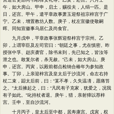
营造官吏部尚书耶律安礼等。乙亥，还宫。八月壬
午，如大房山。甲申，启土，赐役夫，人绢一匹。是
日，还宫。甲午，遣平章政事萧玉迎祭祖宗梓宫于广
宁。乙未，增置教坊人数。庚子，杖左宣徽使敬嗣
晖、同知宣徽事乌居仁及尚食官。
九月戊申，平章政事张辉迎祭梓宫于宗州。乙
卯，上谓宰臣及左司官曰：“朝廷之事，尤在慎密。昨
授张中孚、赵庆袭官，除书未到，先已知之，皆汝等
泄之也。敢复尔者，杀无赦。”己未，如大房山。庚
申，还宫。丙寅，以殿前都点检纳合椿年为参知政
事。丁卯，上亲迎梓宫及皇太后于沙流河，命左右持
杖二束，跽太后前，曰：“某不孝，久失温凊，愿痛笞
之。”太后掖起之，曰：“凡民有子克家，犹爱之，况我
有子如此。”叱持杖者退。庚午，猎，亲射獐以荐梓
宫。壬申，至自沙流河。
十月丙子，皇太后至中都，居寿康宫。戊寅，权