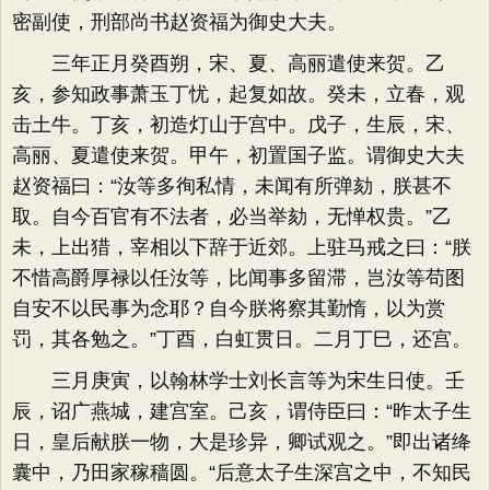
密副使，刑部尚书赵资福为御史大夫。
三年正月癸酉朔，宋、夏、高丽遣使来贺。乙
亥，参知政事萧玉丁忧，起复如故。癸未，立春，观
击土牛。丁亥，初造灯山于宫中。戊子，生辰，宋、
高丽、夏遣使来贺。甲午，初置国子监。谓御史大夫
赵资福曰：“汝等多徇私情，未闻有所弹劾，朕甚不
取。自今百官有不法者，必当举劾，无惮权贵。”乙
未，上出猎，宰相以下辞于近郊。上驻马戒之曰：“朕
不惜高爵厚禄以任汝等，比闻事多留滞，岂汝等苟图
自安不以民事为念耶？自今朕将察其勤惰，以为赏
罚，其各勉之。”丁酉，白虹贯日。二月丁巳，还宫。
三月庚寅，以翰林学士刘长言等为宋生日使。壬
辰，诏广燕城，建宫室。己亥，谓侍臣曰：“昨太子生
日，皇后献朕一物，大是珍异，卿试观之。”即出诸绛
囊中，乃田家稼穑圆。“后意太子生深宫之中，不知民