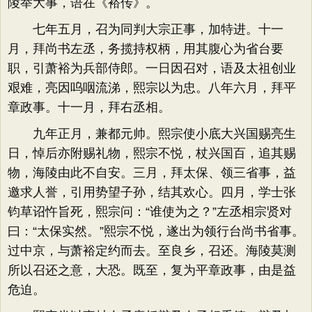
陵举大事，语在《裕传》。
七年五月，召为同判大宗正事，加特进。十一
月，拜尚书左丞，务揽持权柄，用其腹心为省台要
职，引萧裕为兵部侍郎。一日因召对，语及太祖创业
艰难，亮因呜咽流涕，熙宗以为忠。八年六月，拜平
章政事。十一月，拜右丞相。
九年正月，兼都元帅。熙宗使小底大兴国赐亮生
日，悼后亦附赐礼物，熙宗不悦，杖兴国百，追其赐
物，海陵由此不自安。三月，拜太保、领三省事，益
邀求人誉，引用势望子孙，结其欢心。四月，学士张
钧草诏忤旨死，熙宗问：“谁使为之？”左丞相宗贤对
曰：“太保实然。”熙宗不悦，遂出为领行台尚书省事。
过中京，与萧裕定约而去。至良乡，召还。海陵莫测
所以召还之意，大恐。既至，复为平章政事，由是益
危迫。