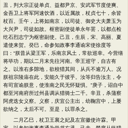
丑，判大宗正徒单贞、益都尹京、安武军节度使爽、
金吾卫上将军阿速饮酒，以近属故，杖贞七十，余皆
杖百。壬午，上将如南京，以司徒、御史大夫萧玉为
大兴尹，司徒如故。枢密副使徒单永年罢，以都点检
纥石烈志宁为枢密副使。己丑，生辰，宋、高丽、夏
遣使来贺。癸巳，命参知政事李通谕宋使徐度等
曰：“朕昔从梁王军，乐南京风土，常欲巡幸。今营缮
将毕功，期以二月末先往河南。帝王巡守，自古有
之。以淮右多隙地，欲校猎其间，从兵不逾万人。况
朕祖宗陵庙在此，安能久于彼乎。汝等归告汝主，令
有司宣谕朕意，使淮南之民无怀疑惧。”庚子，诏自中
都至河南府所过州县调从猎骑士二千。辛丑，杀蒲察
阿虎迭女义察。义察，庆宜公主出，幼鞠宫中，上屡
欲纳之，太后不可。至是，以罪杀之。
二月乙巳，杖卫王襄之妃及左宣徽使许霖。甲