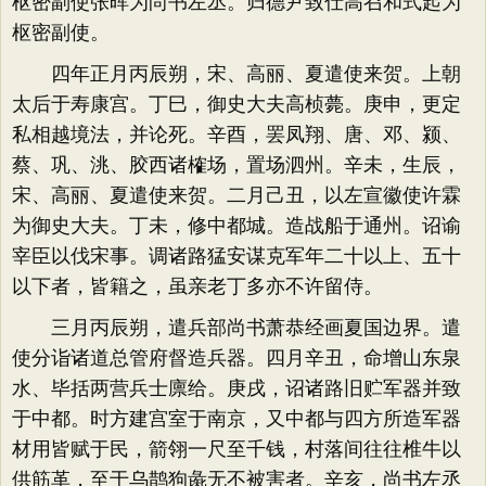
枢密副使张晖为尚书左丞。归德尹致仕高召和式起为
枢密副使。
四年正月丙辰朔，宋、高丽、夏遣使来贺。上朝
太后于寿康宫。丁巳，御史大夫高桢薨。庚申，更定
私相越境法，并论死。辛酉，罢凤翔、唐、邓、颍、
蔡、巩、洮、胶西诸榷场，置场泗州。辛未，生辰，
宋、高丽、夏遣使来贺。二月己丑，以左宣徽使许霖
为御史大夫。丁未，修中都城。造战船于通州。诏谕
宰臣以伐宋事。调诸路猛安谋克军年二十以上、五十
以下者，皆籍之，虽亲老丁多亦不许留侍。
三月丙辰朔，遣兵部尚书萧恭经画夏国边界。遣
使分诣诸道总管府督造兵器。四月辛丑，命增山东泉
水、毕括两营兵士廪给。庚戌，诏诸路旧贮军器并致
于中都。时方建宫室于南京，又中都与四方所造军器
材用皆赋于民，箭翎一尺至千钱，村落间往往椎牛以
供筋革，至于乌鹊狗彘无不被害者。辛亥，尚书左丞