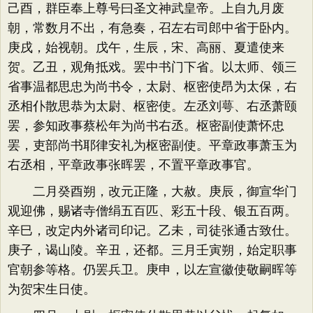
己酉，群臣奉上尊号曰圣文神武皇帝。上自九月废
朝，常数月不出，有急奏，召左右司郎中省于卧内。
庚戌，始视朝。戊午，生辰，宋、高丽、夏遣使来
贺。乙丑，观角抵戏。罢中书门下省。以太师、领三
省事温都思忠为尚书令，太尉、枢密使昂为太保，右
丞相仆散思恭为太尉、枢密使。左丞刘萼、右丞萧颐
罢，参知政事蔡松年为尚书右丞。枢密副使萧怀忠
罢，吏部尚书耶律安礼为枢密副使。平章政事萧玉为
右丞相，平章政事张晖罢，不置平章政事官。
二月癸酉朔，改元正隆，大赦。庚辰，御宣华门
观迎佛，赐诸寺僧绢五百匹、彩五十段、银五百两。
辛巳，改定内外诸司印记。乙未，司徒张通古致仕。
庚子，谒山陵。辛丑，还都。三月壬寅朔，始定职事
官朝参等格。仍罢兵卫。庚申，以左宣徽使敬嗣晖等
为贺宋生日使。