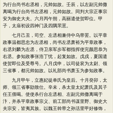
为行台尚书右丞相，元帅如故。壬辰，以左副元帅撒
离喝为行台尚书左丞相，元帅如故。同判大宗正事宗
安为御史大夫。六月丙午朔，高丽遣使贺即位。甲
子，太庙初设四神门及四隅罘罳。
七月己丑，司空、左丞相兼侍中乌带罢。以平章
政事温都思忠为左丞相，尚书左丞萧裕为平章政事，
右丞刘麟为左丞，侍卫亲军步军都指挥使完颜思恭为
右丞。参知政事张浩丁忧，起复如故。戊戌，夏国遣
使贺即位及受尊号。八月戊申，以司徒衮为太尉、领
三省事，都元帅如故。以礼部尚书萧玉为参知政事。
九月甲午，立惠妃徒单氏为皇后。十月癸卯，太
师、领三省事勖致仕。辛未，杀太皇太妃萧氏及其子
任王偎喝。使使杀行台左丞相、左副元帅撒离喝于
汴，并杀平章政事宗义、前工部尚书谋里野、御史大
夫宗安，皆夷其族。以魏王斡带之孙活里甲好修饰，