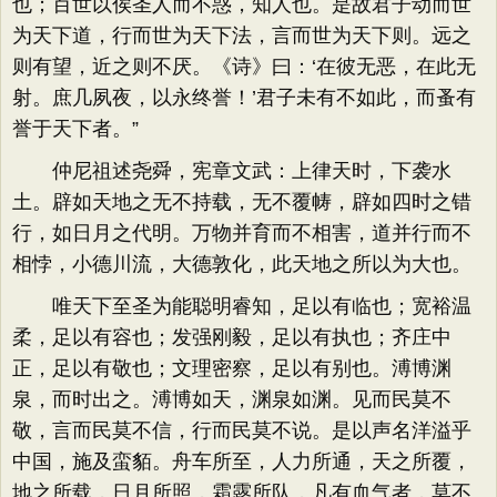
也；百世以俟圣人而不惑，知人也。是故君子动而世
为天下道，行而世为天下法，言而世为天下则。远之
则有望，近之则不厌。《诗》曰：‘在彼无恶，在此无
射。庶几夙夜，以永终誉！’君子未有不如此，而蚤有
誉于天下者。”
仲尼祖述尧舜，宪章文武：上律天时，下袭水
土。辟如天地之无不持载，无不覆帱，辟如四时之错
行，如日月之代明。万物并育而不相害，道并行而不
相悖，小德川流，大德敦化，此天地之所以为大也。
唯天下至圣为能聪明睿知，足以有临也；宽裕温
柔，足以有容也；发强刚毅，足以有执也；齐庄中
正，足以有敬也；文理密察，足以有别也。溥博渊
泉，而时出之。溥博如天，渊泉如渊。见而民莫不
敬，言而民莫不信，行而民莫不说。是以声名洋溢乎
中国，施及蛮貊。舟车所至，人力所通，天之所覆，
地之所载，日月所照，霜露所队，凡有血气者，莫不