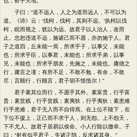
也，察乎天地。
子曰：“道不远人，人之为道而远人，不可以为
道。《诗》云：‘伐柯，伐柯，其则不远。’执柯以伐
柯，睨而视之，犹以为远。故君子以人治人，改而
止。忠恕违道不远，施诸己而不愿，亦勿施于人。君
子之道四，丘未能一焉，所求乎子，以事父，未能
也；所求乎臣，以事君，未能也；所求乎弟，以事
兄，未能也；所求乎朋友，先施之，未能也。庸德之
行，庸言之谨；有所不足，不敢不勉，有余，不敢
尽；言顾行，行顾言，君子胡不慥慥尔！”
君子素其位而行，不愿乎其外。素富贵，行乎富
贵；素贫贱，行乎贫贱；素夷狄，行乎夷狄；素患难
行乎患难，君子无入而不自得焉。在上位不陵下，在
下位不援上，正己而不求于人，则无怨。上不怨天，
下不尤人。故君子居易以俟命。小人行险以徼幸。子
曰：“射有似乎君子，失诸正鹄，反求诸其身。”