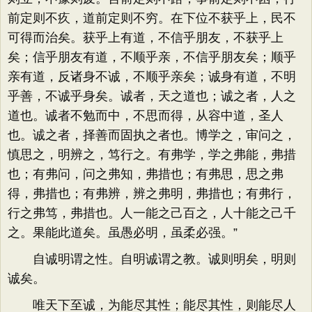
前定则不疚，道前定则不穷。在下位不获乎上，民不
可得而治矣。获乎上有道，不信乎朋友，不获乎上
矣；信乎朋友有道，不顺乎亲，不信乎朋友矣；顺乎
亲有道，反诸身不诚，不顺乎亲矣；诚身有道，不明
乎善，不诚乎身矣。诚者，天之道也；诚之者，人之
道也。诚者不勉而中，不思而得，从容中道，圣人
也。诚之者，择善而固执之者也。博学之，审问之，
慎思之，明辨之，笃行之。有弗学，学之弗能，弗措
也；有弗问，问之弗知，弗措也；有弗思，思之弗
得，弗措也；有弗辨，辨之弗明，弗措也；有弗行，
行之弗笃，弗措也。人一能之己百之，人十能之己千
之。果能此道矣。虽愚必明，虽柔必强。”
自诚明谓之性。自明诚谓之教。诚则明矣，明则
诚矣。
唯天下至诚，为能尽其性；能尽其性，则能尽人