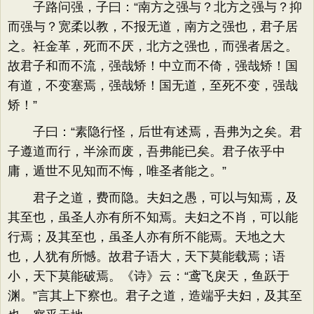
子路问强，子曰：“南方之强与？北方之强与？抑
而强与？宽柔以教，不报无道，南方之强也，君子居
之。衽金革，死而不厌，北方之强也，而强者居之。
故君子和而不流，强哉矫！中立而不倚，强哉矫！国
有道，不变塞焉，强哉矫！国无道，至死不变，强哉
矫！”
子曰：“素隐行怪，后世有述焉，吾弗为之矣。君
子遵道而行，半涂而废，吾弗能已矣。君子依乎中
庸，遁世不见知而不悔，唯圣者能之。”
君子之道，费而隐。夫妇之愚，可以与知焉，及
其至也，虽圣人亦有所不知焉。夫妇之不肖，可以能
行焉；及其至也，虽圣人亦有所不能焉。天地之大
也，人犹有所憾。故君子语大，天下莫能载焉；语
小，天下莫能破焉。《诗》云：“鸢飞戾天，鱼跃于
渊。”言其上下察也。君子之道，造端乎夫妇，及其至