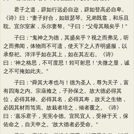
君子之道，辟如行远必自迩，辟如登高必自卑。
《诗》曰：“妻子好合，如鼓瑟琴。兄弟既翕，和乐且
耽。宜尔室家，乐尔妻帑。”子曰：“父母其顺矣乎！”
子曰：“鬼神之为德，其盛矣乎？视之而弗见，听
之而弗闻，体物而不可遗，使天下之人齐明盛服，以
承祭祀。洋洋乎如在其上，如在其左右。《诗》
曰：‘神之格思，不可度思！矧可射思！’夫微之显，诚
之不可掩如此夫。”
子曰：“舜其大孝也与！德为圣人，尊为天子，富
有四海之内。宗庙飨之，子孙保之。故大德必得其
位，必得其禄。必得其名，必得其寿，故天之生物，
必因其材而笃焉。故栽者培之，倾者覆之。《诗》
曰：‘嘉乐君子，宪宪令德。宜民宜人，受禄于天，保
佑命之，自天申之。’故大德者必受命。”