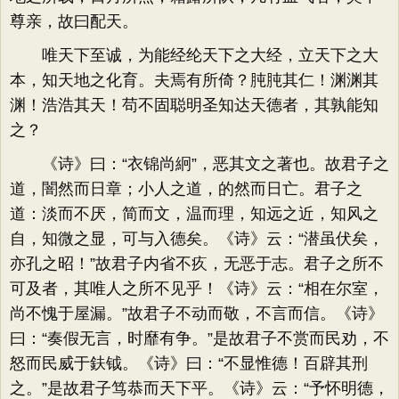
尊亲，故曰配天。
唯天下至诚，为能经纶天下之大经，立天下之大
本，知天地之化育。夫焉有所倚？肫肫其仁！渊渊其
渊！浩浩其天！苟不固聪明圣知达天德者，其孰能知
之？
《诗》曰：“衣锦尚絅”，恶其文之著也。故君子之
道，闇然而日章；小人之道，的然而日亡。君子之
道：淡而不厌，简而文，温而理，知远之近，知风之
自，知微之显，可与入德矣。《诗》云：“潜虽伏矣，
亦孔之昭！”故君子内省不疚，无恶于志。君子之所不
可及者，其唯人之所不见乎！《诗》云：“相在尔室，
尚不愧于屋漏。”故君子不动而敬，不言而信。《诗》
曰：“奏假无言，时靡有争。”是故君子不赏而民劝，不
怒而民威于鈇钺。《诗》曰：“不显惟德！百辟其刑
之。”是故君子笃恭而天下平。《诗》云：“予怀明德，