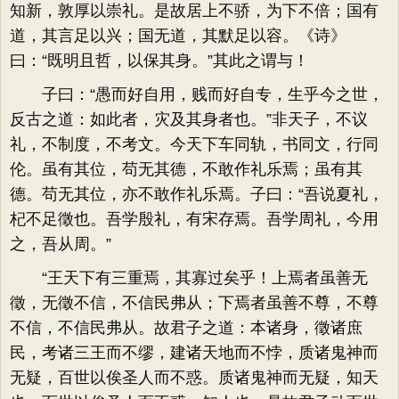
知新，敦厚以崇礼。是故居上不骄，为下不倍；国有
道，其言足以兴；国无道，其默足以容。《诗》
曰：“既明且哲，以保其身。”其此之谓与！
子曰：“愚而好自用，贱而好自专，生乎今之世，
反古之道：如此者，灾及其身者也。”非天子，不议
礼，不制度，不考文。今天下车同轨，书同文，行同
伦。虽有其位，苟无其德，不敢作礼乐焉；虽有其
德。苟无其位，亦不敢作礼乐焉。子曰：“吾说夏礼，
杞不足徵也。吾学殷礼，有宋存焉。吾学周礼，今用
之，吾从周。”
“王天下有三重焉，其寡过矣乎！上焉者虽善无
徵，无徵不信，不信民弗从；下焉者虽善不尊，不尊
不信，不信民弗从。故君子之道：本诸身，徵诸庶
民，考诸三王而不缪，建诸天地而不悖，质诸鬼神而
无疑，百世以俟圣人而不惑。质诸鬼神而无疑，知天