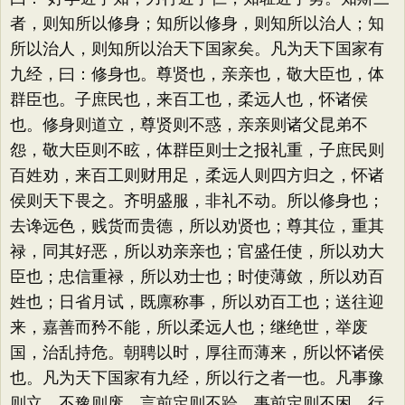
者，则知所以修身；知所以修身，则知所以治人；知
所以治人，则知所以治天下国家矣。凡为天下国家有
九经，曰：修身也。尊贤也，亲亲也，敬大臣也，体
群臣也。子庶民也，来百工也，柔远人也，怀诸侯
也。修身则道立，尊贤则不惑，亲亲则诸父昆弟不
怨，敬大臣则不眩，体群臣则士之报礼重，子庶民则
百姓劝，来百工则财用足，柔远人则四方归之，怀诸
侯则天下畏之。齐明盛服，非礼不动。所以修身也；
去谗远色，贱货而贵德，所以劝贤也；尊其位，重其
禄，同其好恶，所以劝亲亲也；官盛任使，所以劝大
臣也；忠信重禄，所以劝士也；时使薄敛，所以劝百
姓也；日省月试，既廪称事，所以劝百工也；送往迎
来，嘉善而矜不能，所以柔远人也；继绝世，举废
国，治乱持危。朝聘以时，厚往而薄来，所以怀诸侯
也。凡为天下国家有九经，所以行之者一也。凡事豫
则立，不豫则废。言前定则不跲，事前定则不困，行