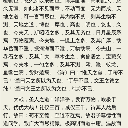
覆物也；悠久所以成物也。博厚配地，高明配天，悠
久无疆。如此者不见而章，不动而变，无为而成。天
地之道，可一言而尽也。其为物不贰，则其生物不
测。天地之道，博也，厚也，高也，明也，悠也，久
也。今夫天，斯昭昭之多，及其无穷也，日月星辰系
焉，万物覆焉。今夫地，一撮土之多。及其广厚，载
华岳而不重，振河海而不泄，万物载焉。今夫山，一
卷石之多，及其广大，草木生之，禽兽居之，宝藏兴
焉，今夫水，一勺之多，及其不测，鼋、鼍、蛟龙、
鱼鳖生焉，货财殖焉。《诗》曰：“惟天之命，于穆不
已！”盖曰天之所以为天也。“于乎不显，文王之德之
纯！”盖曰文王之所以为文也，纯亦不已。
大哉，圣人之道！洋洋乎，发育万物，峻极于
天。优优大哉！礼仪三百，威仪三千。待其人然后
行。故曰：苟不至德，至道不凝焉。故君子尊德性而
道问学。致广大而尽精微。极高明而道中庸。温故而