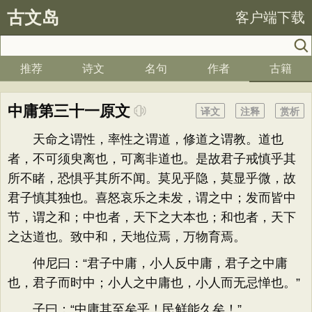
古文岛
客户端下载
推荐
诗文
名句
作者
古籍
中庸第三十一原文
译文
注释
赏析
天命之谓性，率性之谓道，修道之谓教。道也
者，不可须臾离也，可离非道也。是故君子戒慎乎其
所不睹，恐惧乎其所不闻。莫见乎隐，莫显乎微，故
君子慎其独也。喜怒哀乐之未发，谓之中；发而皆中
节，谓之和；中也者，天下之大本也；和也者，天下
之达道也。致中和，天地位焉，万物育焉。
仲尼曰：“君子中庸，小人反中庸，君子之中庸
也，君子而时中；小人之中庸也，小人而无忌惮也。”
子曰：“中庸其至矣乎！民鲜能久矣！”