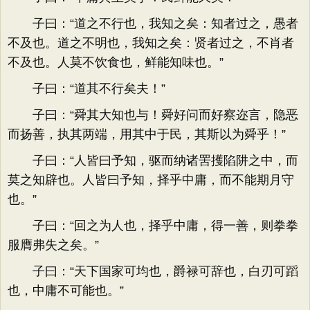
子曰：“道之不行也，我知之矣：知者过之，愚者
不及也。道之不明也，我知之矣：贤者过之，不肖者
不及也。人莫不饮食也，鲜能知味也。”
子曰：“道其不行矣夫！”
子曰：“舜其大知也与！舜好问而好察迩言，隐恶
而扬善，执其两端，用其中于民，其斯以为舜乎！”
子曰：“人皆曰予知，驱而纳诸罟擭陷阱之中，而
莫之知辟也。人皆曰予知，择乎中庸，而不能期月守
也。”
子曰：“回之为人也，择乎中庸，得一善，则拳拳
服膺弗失之矣。”
子曰：“天下国家可均也，爵禄可辞也，白刃可蹈
也，中庸不可能也。”