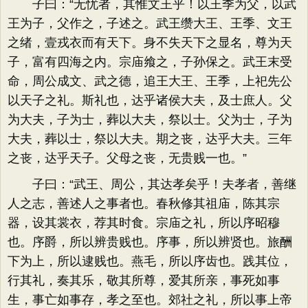
子曰：“无忧者，其惟文王乎！以王季为父，以武
王为子，父作之，子述之。武王缵大王、王季、文王
之绪，壹戎衣而有天下。身不失天下之显名，尊为天
子，富有四海之内。宗庙飨之，子孙保之。武王末受
命，周公成文、武之德，追王大王、王季，上祀先公
以天子之礼。斯礼也，达乎诸侯大夫，及士庶人。父
为大夫，子为士，葬以大夫，祭以士。父为士，子为
大夫，葬以士，祭以大夫。期之丧，达乎大夫。三年
之丧，达乎天子。父母之丧，无贵贱一也。”
子曰：“武王、周公，其达孝矣乎！夫孝者，善继
人之志，善述人之事者也。春秋修其祖庙，陈其宗
器，设其裳衣，荐其时食。宗庙之礼，所以序昭穆
也。序爵，所以辨贵贱也。序事，所以辨贤也。旅酬
下为上，所以逮贱也。燕毛，所以序齿也。践其位，
行其礼，奏其乐，敬其所尊，爱其所亲，事死如事
生，事亡如事存，孝之至也。郊社之礼，所以事上帝