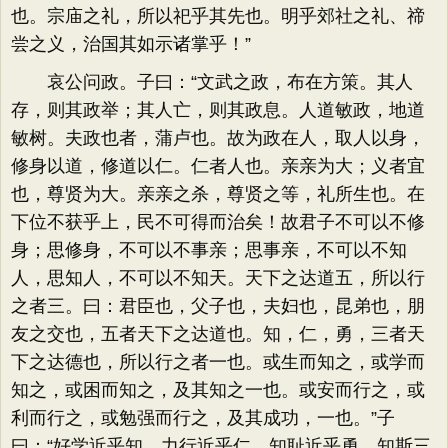
也。宗庙之礼，所以祀乎其先也。明乎郊社之礼、禘
尝之义，治国其如示诸掌乎！”
哀公问政。子曰：“文武之政，布在方策。其人
存，则其政举；其人亡，则其政息。人道敏政，地道
敏树。夫政也者，蒲卢也。故为政在人，取人以身，
修身以道，修道以仁。仁者人也。亲亲为大；义者宜
也，尊贤为大。亲亲之杀，尊贤之等，礼所生也。在
下位不获乎上，民不可得而治矣！故君子不可以不修
身；思修身，不可以不事亲；思事亲，不可以不知
人，思知人，不可以不知天。天下之达道五，所以行
之者三。曰：君臣也，父子也，夫妇也，昆弟也，朋
友之交也，五者天下之达道也。知，仁，勇，三者天
下之达德也，所以行之者一也。或生而知之，或学而
知之，或困而知之，及其知之一也。或安而行之，或
利而行之，或勉强而行之，及其成功，一也。”子
曰：“好学近乎知，力行近乎仁，知耻近乎勇。知斯三