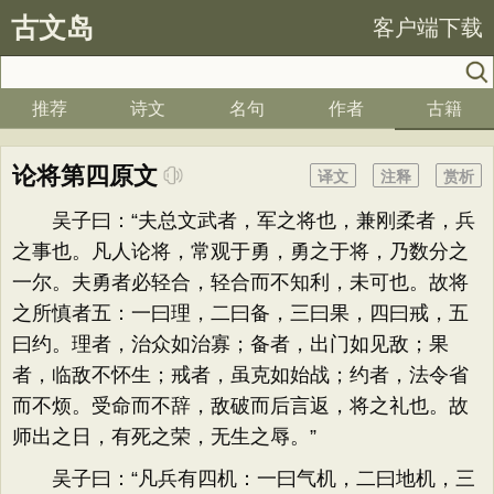
古文岛
客户端下载
推荐
诗文
名句
作者
古籍
论将第四原文
译文
注释
赏析
吴子曰：“夫总文武者，军之将也，兼刚柔者，兵
之事也。凡人论将，常观于勇，勇之于将，乃数分之
一尔。夫勇者必轻合，轻合而不知利，未可也。故将
之所慎者五：一曰理，二曰备，三曰果，四曰戒，五
曰约。理者，治众如治寡；备者，出门如见敌；果
者，临敌不怀生；戒者，虽克如始战；约者，法令省
而不烦。受命而不辞，敌破而后言返，将之礼也。故
师出之日，有死之荣，无生之辱。”
吴子曰：“凡兵有四机：一曰气机，二曰地机，三