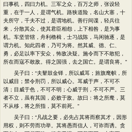
曰事机，四曰力机。三军之众，百万之师，张设轻
重，在于一人，是谓气机。路狭道险，名山大塞，十
夫所守，千夫不过，是谓地机。善行间谍，轻兵往
来，分散其众，使其君臣相怨，上下相咎，是为事
机。车坚管辖，舟利橹楫，士习战陈，马闲驰逐，是
谓力机。知此四者，乃可为将。然其威、德、仁、
勇，必足以率下安众，怖敌决疑。施令而下不敢犯，
所在而寇不敢敌。得之国强，去之国亡。是谓良将。”
吴子曰：“夫鼙鼓金铎，所以威耳；旌旗麾帜，所
以威目；禁令刑罚，所以威心。耳威于声，不可不
清；目威于色，不可不明；心威于刑，不可不严。三
者不立，虽有其国，必败于敌。故曰：将之所麾，莫
不从移，将之所指，莫不前死。”
吴子曰：“凡战之要，必先占其将而察其才，因形
用权，则不劳而功举。其将愚而信人，可诈而诱。贪