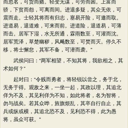
而忽名，可货而赂。轻变无谋，可劳而困。上富而
骄，下贫而怨，可离而间。进退多疑，其众无依，可
震而走。士轻其将而有归志，塞易开险，可邀而取。
进道易，退道难，可来而前。进道险，退道易，可薄
而击。居军下湿，水无所通，霖雨数至，可灌而沈。
居军荒泽，草楚幽秽，风飚数至，可焚而灭。停久不
移，将士懈怠，其军不备，可潜而袭。”
武侯问曰：“两军相望，不知其将，我欲相之，其
术如何？”
起对曰：​“令贱而勇者，将轻锐以尝之，务于北，
无务于得。观敌之来，一坐一起，其政以理，其追北
佯为不及，其见利佯为不知，如此将者，名为智将，
勿与战矣。若其众哗，旌旗烦乱，其卒自行自止，其
兵或纵或横，其追北恐不及，见利恐不得，此为愚
将，虽众可获。​”